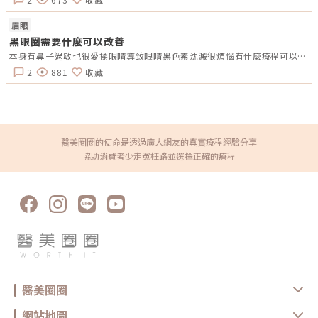
歐盟CE、以及台灣衛生福利部TFDA的核准，因此產品絕對安全。建議可查
看外包裝或雷射標籤，以確保為原廠保證。「保柔緹水柔玻尿酸」療程後注
意事項 注射部位，建議可塗抹抗生素藥膏，並使用冰敷來緩解腫脹和瘀
眉眼
傷。 為了保護治療部位，請避免暴露於陽光或紫外線下，建議使用低刺激
黑眼圈需要什麼可以改善
性的清潔、保濕和防曬產品。 療程後一週內，建議避免到三溫暖、游泳
池、烤箱、溫泉等地方，以免造成過度的水份流失。 請密切觀察注射部位
本身有鼻子過敏也很愛揉眼睛導致眼睛黑色素沈澱很煩惱有什麼療程可以改善？
的反應，若持續出現紅腫不退、腫脹、觸痛等不良反應，請立即回診，並請
醫師進行進一步診斷。根據以上介紹是否對「保柔緹水柔玻尿酸」非常心動
2
881
收藏
呢？！心動之餘避免太過衝動，小編還是要建議圈友們，對於療程有任何疑
問務必要做足功課，不僅讓自己對療程有基本的概念，更應該在網路上搜尋
其他消費者的真實體驗。最重要的是！絕對不能忽略尋求專業醫師的建議，
細心聆聽醫師的專業意見。透過諮詢醫師後再結合其他資訊，才能明智的判
斷找到最適合自己的解決方案，迎向更自信、美麗的未來！
醫美圈圈的使命是透過廣大網友的真實療程經驗分享
協助消費者少走冤枉路並選擇正確的療程
醫美圈圈
網站地圖