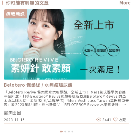
你可能有興趣的文章
More
療程新訊
Belotero 保柔緹 / 水無痕玻尿酸
「Belotero Revive 保柔緹水柔玻尿酸」全新上市！ Merz莫氏醫學美容攜
手金所泫，打造Belotero® Revive素顏美肌新風潮Belotero® Revive 的亞
太區品牌大使—金所泫(圖/品牌提供)「Merz Aesthetics Taiwan莫氏醫學美
容」於2023年8月時，推出新產品「BELOTERO® Revive 水柔素妍針」，
這款嶄新的玻尿酸專注於調整肌膚保濕，為消費者帶來素顏水潤光采的極致
醫美圈圈
體驗。源自瑞士的「BELOTERO® Revive 水柔素妍針」是市面上獨具特色
含天然甘油透明質酸，具有卓越的保濕鎖水能力，能夠深入活化肌膚，而且
2023-11-15
3441
收藏
令人驚豔的效果能持續長達九個月，高吸水性甘油與肌膚巧妙結合，深入肌
底牢牢鎖住水分，顯著提升了保濕效果。Belotero® 透明質酸更獲得多項國
際醫學美容獎高度肯定，是安全可靠的美容聖品。莫氏醫學美容更邀請了影