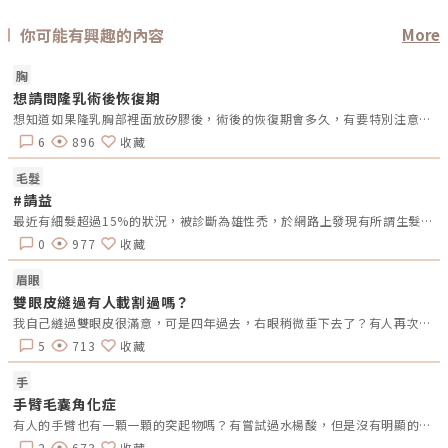
視歌雙棲韓國藝人—金所泫，以優雅形象和出色的表現風靡亞洲娛樂圈，擔
任Belotero® Revive的亞太區品牌大使。這位具有才華的韓星，不僅展現了
對美極致的追求，更是生活中忙碌現代人的代表。無論日常工作有多忙碌，
你可能有興趣的內容
More
還是能看見她在鏡頭下擁有令人稱羨的肌膚狀態。對於許多明星而言，繁忙
的工作日常，日夜顛倒成為家常便飯，長時間處於繁忙工作狀態，讓保養成
為奢侈。Belotero® Revive的獨特配方為這類的消費族群提供了解決之道，
胸
成為現代人日常生活中的美容良伴，讓每一位忙碌的消費者都能擁有水潤光
想請問隆乳術後恢復期
采的素顏肌。小編一次彙整了「保柔緹水柔玻尿酸」特色、與其他保柔緹系
列的差異、適用族群、療程次數、副作用，讓消費者能更全面的了解
想知道如果隆乳胸部裡面放矽膠後，術後的恢復期會多久，有要特別注意甚麼嗎?謝謝
「Belotero Revive 保柔緹水柔玻尿酸」，感受到產品迷人的魅力！「保柔
緹水柔玻尿酸」特色 玻尿酸和甘油獨特結合，強化親水特性提肌皮膚健
6
896
收藏
康。 添加甘油配方-大幅提升額外保濕效果 獨特CPM技術，流變學特性，均
勻分佈肌膚完美結合。 臨床研究證實，療程效果可持續達9個月。「保柔緹
毛髮
水柔玻尿酸」與其他保柔緹系列的差異？ 添加甘油配方，甘油為無色無味
的天然植物性產品，能鎖住水分有效保濕，提升皮膚角質代謝。有助於平衡
#請益
水油，改善膚質和乾紋。 採用CPM專利多密度凝聚技術，水柔玻尿酸結合
最近有細髮超過15%的狀況，被診斷為雄性禿，於網路上發現有所謂生髮帽，是真的有效的嗎？
透明質酸和甘油更好地融入肌膚。療程後，提升膚質、彈性，撫平細紋，素
顏也能散發出自然光澤。 水柔玻尿酸透過注射深入真皮層，達到持續補水
0
977
收藏
保濕，同時甘油增強角質層穩定代謝，強化肌膚屏障，達到鎖水效果，比一
般保養更全面，真正實現由內而外的肌膚保濕。「保柔緹水柔玻尿酸」適用
眉眼
族群？與不適合哪些族群？特別針對以下族群帶來解決方案 肌膚粗糙鬆弛
毛孔粗大 油水平衡失調 肌膚出現泛紅不適合族群如下 對本產品中的某些成
雙眼皮縫過有人載割過嗎？
分，特別是玻尿酸、甘油或BDDE等成分產生過敏反應者。 孕婦或哺乳婦
我自己縫過雙眼皮很滿意，可是四年過去，右眼稍微垂下去了？有人再次縫？或者換成割的？又或者聽說可以去掉一些眼皮脂肪的經驗嗎？
女。 身體存在感染問題者。 有自體免疫疾病的者。「保柔緹水柔玻尿酸」
療程次數與副作用 建議完整療程2至3次進行，每次間隔約4至6週，視個人
5
713
收藏
膚況和需求而有所調整。 有部分人會感受到些微痛感、紅腫、瘀青，通常
在療程後數天內會自然消退。「保柔緹水柔玻尿酸」施作感受和劑量效果大
多人做醫美最想知道是否疼痛和成效，「保柔緹水柔玻尿酸」在療程中可能
手
會感到輕微刺痛，建議前30分鐘進行局部敷麻。而劑量的部分，通常應根據
手臂毛囊角化症
個人膚況實際需求而定。如果您有任何疑慮或想進一步了解，建議向專業醫
師諮詢，以利專業醫師提供最佳的解決方式。「保柔緹水柔玻尿酸」是否有
有人的手臂也有一顆一顆的突起物嗎？有嘗試過水楊酸，但是沒有明顯的改善不知道該怎麼處理。
安全認證？如何分辨原廠正貨？「保柔緹水柔玻尿酸」已經獲得美國FDA、
2
673
收藏