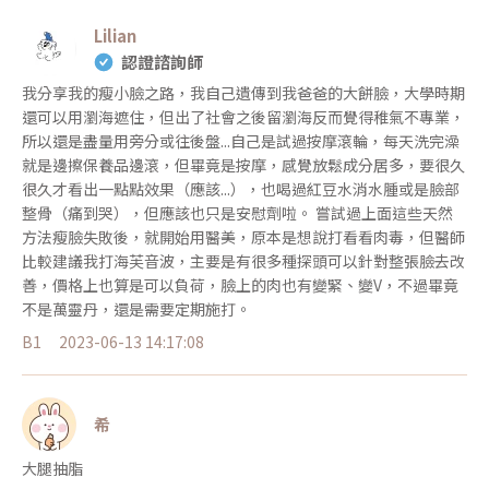
Lilian
認證諮詢師
我分享我的瘦小臉之路，我自己遺傳到我爸爸的大餅臉，大學時期
還可以用瀏海遮住，但出了社會之後留瀏海反而覺得稚氣不專業，
所以還是盡量用旁分或往後盤...自己是試過按摩滾輪，每天洗完澡
就是邊擦保養品邊滾，但畢竟是按摩，感覺放鬆成分居多，要很久
很久才看出一點點效果（應該...），也喝過紅豆水消水腫或是臉部
整骨（痛到哭），但應該也只是安慰劑啦。 嘗試過上面這些天然
方法瘦臉失敗後，就開始用醫美，原本是想說打看看肉毒，但醫師
比較建議我打海芙音波，主要是有很多種探頭可以針對整張臉去改
善，價格上也算是可以負荷，臉上的肉也有變緊、變V，不過畢竟
不是萬靈丹，還是需要定期施打。
B1
2023-06-13 14:17:08
希
大腿抽脂