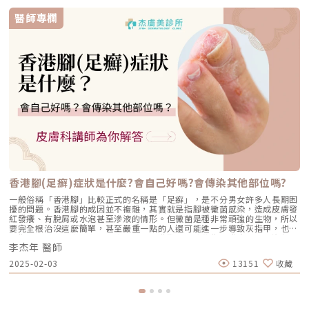
醫師專欄
香港腳(足癬)症狀是什麼?會自己好嗎?會傳染其他部位嗎?
一般俗稱「香港腳」比較正式的名稱是「足癬」，是不分男女許多人長期困
擾的問題。香港腳的成因並不複雜，其實就是指腳被黴菌感染，造成皮膚發
紅發癢、有脫屑或水泡甚至滲液的情形。但黴菌是種非常頑強的生物，所以
要完全根治沒這麼簡單，甚至嚴重一點的人還可能進一步導致灰指甲，也就
是指甲也感染上黴菌產生甲癬。而且香港腳常見症狀像是發癢、小水泡與足
李杰年 醫師
部的汗皰疹的症狀幾乎一模一樣，這兩種疾病，如果在診斷上如果沒分清
楚，治療方向可是差很多！而且在李醫師的門診經驗裡，常常有民眾會自行
2025-02-03
13151
收藏
購買香港腳藥膏來治療，有時效果不錯，有時卻不一定好，究竟是怎麼回事
呢？今天就來跟大家深入說明這個看似簡單又不簡單的疾病!（圖／杰膚美
診所-李杰年醫師提供）香港腳(足癬)會有那些症狀呢?在正式進入香港腳之
前，一定要先認識皮膚癬菌（Dermatophytes）是什麼。皮膚癬菌泛指多
種會感染人類或動物的黴菌，因為這個黴菌也會感染動物，所以如果家中有