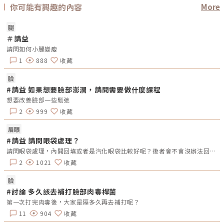
寵物感染，共同生活的主人也是可能會被傳染的喔 !這類黴菌如果感染了身
你可能有興趣的內容
More
體就是「體癬」、感染了頭皮就稱為「頭癬」、感染了胯下就稱為「股
癬」、感染了足部就被稱為「足癬」!Â 由此可見皮膚癬菌如果不治療，是可
能會感染身體其他部位!Â 不過還是要澄清一下，很多人熟知的乾癬跟黴菌是
腿
完全沒關係的喔！想知道更多關於乾癬的知識可以看另一篇專文 :由於每個
＃請益
人身體對抗黴菌的免疫反應略有不同，加上黴菌的種類其實也不少，因此即
使是香港腳(足癬)症狀也會不太一樣喔。臨床上常見的症狀有腳趾間發紅、
請問如何小腿變瘦
脫皮、發癢、疼痛的小水泡、在腳跟和足部兩側異常增厚角化、脫皮，有些
人則會伴隨著腳臭味 (一個人可能常常都會有兩個以上分類症狀)。會起水
1
888
收藏
泡、發癢的香港腳通常比較容易被發現與治療，但如果是單純腳皮增厚的這
種形態，因為部會疼痛就常常會被忽略，造成灰指甲或是傳染到其他部位。
臉
因為香港腳的症狀可能和其他腳底皮膚病很接近，像是腳的汗皰疹或足蹠蠹
蝕症，所以一般診斷方式是經由刮下的皮屑或水泡，用顯微鏡來觀察是否有
#請益 如果想要臉部澎潤，請問需要做什麼課程
黴菌的菌絲來確診。（圖／杰膚美診所-李杰年醫師提供）香港腳(足癬)注
想要改善臉部一些鬆弛
意!不同類型，不同治療！很多人可能把香港腳治療想得很簡單，「反正不
就是黴菌感染，那就使用抗黴菌的香港腳藥膏啊！」如果真的這麼簡單，就
2
999
收藏
不會有這麼多人香港腳反覆不會好了！尤其是藥局藥膏多是複方，有抗生
素、類固醇、抗黴菌藥等成分，一開始對於上述因自體免疫反應導致的水
眉眼
泡、搔癢有效，但擦久反而會愈擦愈嚴重，因為免疫反應被控制後，類固醇
會抑制局部皮膚的抵抗力，會使香港腳症狀更嚴重，因此不要隨便到藥局買
#請益 請問眼袋處理？
藥膏塗抹。黴菌自古以來就以生命力頑強著稱，菌絲可以在很險惡的環境持
請問眼袋處理，內開回填或者是汽化眼袋比較好呢？後者會不會沒辦法回填淚溝以及沒多久後脂訪又長回來？這兩個醫美項目北部有推薦cp值高的醫生嗎？
續存活，逮著機會就會再長出來。所以在皮膚科診所，香港腳(足癬)的治療
主要會分成四個部分2-8週急性期輕微症狀緩解 :通常輕微、局部的香港腳，
2
1021
收藏
我會先開立外用抗黴菌藥膏，避免傳染到身體其他部位或感染其他人，但有
時患者會因為「不癢了」就停止使用藥膏，卻忘了黴菌的生命力很強，治療
不能因為症狀消失就停止，未根除的菌絲還在皮膚內只要幾天症狀就會再復
臉
發。要治療到醫師建議的週數(通常要，有灰指甲的患者可能要更久)，擦到
#討論 多久該去補打臉部肉毒桿菌
皮膚正常之後再多擦兩個星期。反覆發作，外用藥膏治療失敗 :如果是頑
固、反覆發作、使用藥膏治療效果差的患者，會併用口服抗黴菌藥物。但這
第一次打完肉毒後，大家是隔多久再去補打呢？
類藥物通常必須治療 2-8Â 週，甚至是更長的時間，所以一定要回診讓醫師
11
904
收藏
追蹤治療反應！足部角質增厚 :因為增厚的角質會影響外用藥物的滲透與吸
收，臨床上可能會搭配口服藥物的使用，來達到「內外夾攻」的效果。這時