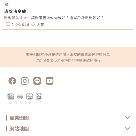
如果同時並用一些有助於角質軟化的成分，例如水楊酸，對於輔助藥物治療
臉
會有不錯的效果。有開放性裂傷 :為了要降低繼發性細菌感染的機率，就會
消除法令紋
開立抗生素藥膏，避免進一步發展成為蜂窩性組織炎。（圖／杰膚美診所-
李杰年醫師提供）《點擊看完整文章介紹》文章轉載自「杰膚美診所-李杰
想消除法令紋，請問用音波或電波好？還是用針劑比較好？
年醫師專欄」參考文獻:
https://pubmed.ncbi.nlm.nih.gov/26618458/Dermatol Surg. 2015
2
644
收藏
Dec;41 Suppl 1:S314-20 https://www.scielo.cl/scielo.php?
script=sci_abstract&pid=S0717-
95022016000300006&lng=en&nrm=iso
醫美圈圈的使命是透過廣大網友的真實療程經驗分享
協助消費者少走冤枉路並選擇正確的療程
醫美圈圈
網站地圖