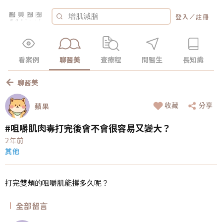
／
登入
註冊
看案例
聊醫美
查療程
問醫生
長知識
聊醫美
收藏
分享
蘋果
#咀嚼肌肉毒打完後會不會很容易又變大？
2年前
其他
打完雙頰的咀嚼肌能撐多久呢？
全部留言