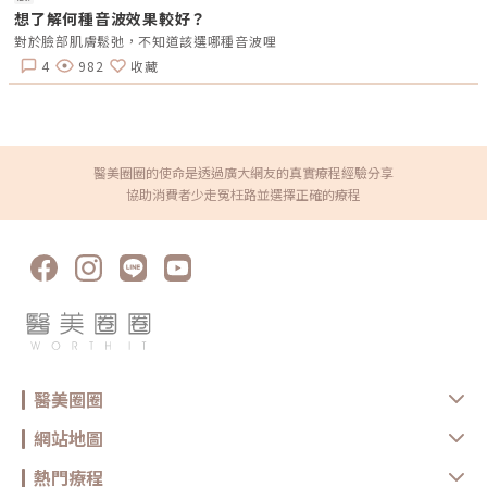
以確保安全與健康。
想了解何種音波效果較好？
對於臉部肌膚鬆弛，不知道該選哪種音波哩
4
982
收藏
醫美圈圈的使命是透過廣大網友的真實療程經驗分享
協助消費者少走冤枉路並選擇正確的療程
醫美圈圈
網站地圖
熱門療程