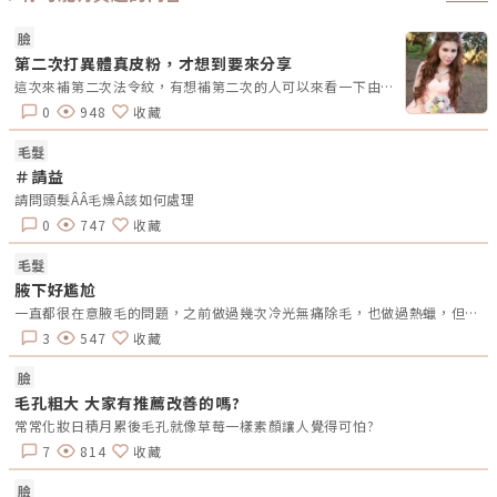
酸進行豐唇手術。不僅可以調整唇型，還能更加豐盈與立體，同時也有助於
提升嘴角的線條並呈現更明顯的微笑線。 豐唇方式 大分子玻尿酸 膠原蛋白
自體脂肪 植體 (Gore-Tex) 優勢 唇型立體、淡化唇紋 觸感柔軟 質地稍硬 帶
臉
有適度的彈性 相容性較高 效果持久 劣勢 2年內需填補 6個月需填補 脂肪存
第二次打異體真皮粉，才想到要來分享
活率是關鍵 質地呈現僵硬感 外觀顯得不夠自然 療程時間 5至10分鐘 5至10
分鐘 60至100分鐘 120分鐘 效果 約18至24個月 約2至6個月 約2次填補後
這次來補第二次法令紋，有想補第二次的人可以來看一下由於看到各種文章都在鼓勵分次打效果比較好我對於上一次的效果也蠻滿意的，因此我決定再回一次Ｘ宙補一次法令 讓效果更明顯。在第二次咨詢的時候，吳醫師有提到因為我兩邊的法令韌帶結構比較不對稱，建議我在填補的時候再加強在韌帶較強的那一邊。我不知道什麼是韌帶結構，醫師還很有耐心地跟我解釋老半天，真的很感謝吳醫師第二次的法令紋填充比第一次不痛醫生用了一個非常細小的針頭 把異體真皮粉注射到法令紋的位置整個過程只花了幾分鐘 幾乎沒有不適感。一個月過去我開始看到這次異體真皮粉的效果 我的法令紋明顯減淡 解決了我牙骨爆的法令紋問題而且我的臉部皮膚看起來更加飽滿和年輕第二次的施打結果蠻滿意的總結來說第一次打完感受很不錯，所以第二次的異體真皮粉填充經驗還是蠻有幫助的跟大家分享這個好東西 大家一起變美順利#法令紋 #異體真皮粉 #玻尿酸 #變美
近永久 近永久 恢復期 僅針孔恢復期 僅針孔恢復期 約3至7天 抽脂傷口約14
至21天 約2週 注意事項 術後約2天會消腫 術後約2天會消腫 避免刻意減重
0
948
收藏
會影響脂肪存活率 開刀式豐唇 傷口需謹慎照護 價格 8,000至16,000/1CC
10,000至15,000/1CC 20,000至35,000/部位 50,000至90,000/次 豐唇
毛髮
變美實錄！玻尿酸豐唇真實案例分享以下呈現真實豐唇手術案例，提供讀者
參考。如果你也想分享你的美麗故事或對各項療程有其他疑慮，歡迎隨時來
＃請益
醫美圈圈與我們共同探討。《豐唇手術案例一》網友- 恬恬從小嘴唇比較
請問頭髮ÂÂ毛燥Â該如何處理
薄，擦口紅感覺都不好看，或是被長輩一直說嘴唇薄就是命很薄，後來很喜
歡看韓星宋慧喬的嘟嘟唇很可愛，怕痛得我很不敢做手術，但是去診所諮詢
0
747
收藏
林O熙醫生後醫生非常的貼心和耐心回答我的問題…《點我看更多》⋯《豐
唇手術案例二》網友-蟲蟲有人跟我一樣上唇非常的薄，每次笑起來都看不
毛髮
到上唇嗎？這個問題真的困擾我超久的拍照都要修圖！掙扎了很久決定來填
補玻尿酸～～會掙扎的原因，實在是因為針扎進嘴唇真的超級痛呀！ …《點
腋下好尷尬
我看更多》⋯擁有完美嘟唇？了解豐唇需要多少玻尿酸醫師會根據每個人的
一直都很在意腋毛的問題，之前做過幾次冷光無痛除毛，也做過熱蠟，但真的永遠還是漲不停QQ 常常1-2個禮拜就要處理或是刮一下，大家都是怎麼解決的呢
唇型和臉部整體比例進行調整。如果想實現豐盈雙唇通常需要注射0.5至
2CC或是更多。倘若只需要些微調整或專注於唇珠，則所需劑量將少於整體
3
547
收藏
豐唇的劑量。由於每個人的唇型、心目中期盼的效果都會不同，建議在與醫
師諮詢時，務必要清楚了解所需的劑量和效果。豐唇是否疼痛？玻尿酸注射
頻率？在進行豐唇前，通常會在施打部位事先敷用麻膏，能有效減緩疼痛。
臉
雖然在初次入針時可能會感到輕微的刺痛，但一旦注射開始，疼痛感通常會
毛孔粗大 大家有推薦改善的嗎?
迅速減弱。完成注射後，一般會經歷約3天的腫脹期，1週後豐唇效果會呈現
更自然的狀態。建議同一部位注射的時間間隔通常為1個月，不過，最適合
常常化妝日積月累後毛孔就像草莓一樣素顏讓人覺得可怕?
的注射頻率仍需視個人皮膚的彈性和空間而定。選擇使用大分子玻尿酸，讓
7
814
收藏
支撐性較佳，富有彈性，效果可維持時間達18至24個月，甚至更長，視個
人體質而定。★溫馨提醒★小編要提醒大家，醫療並非單純的商業交易，所
有的療程都伴隨著風險。因此，作為消費者應該謹慎選擇合適的醫療方案，
臉