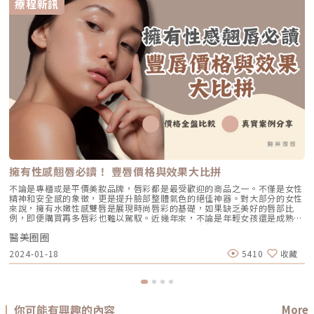
療程新訊
擁有性感翹唇必讀！ 豐唇價格與效果大比拼
不論是專櫃或是平價美妝品牌，唇彩都是最受歡迎的商品之一。不僅是女性
精神和安全感的象徵，更是提升臉部整體氣色的絕佳神器。對大部分的女性
來說，擁有水嫩性感雙唇是展現時尚唇彩的基礎，如果缺乏美好的唇部比
例，即便購買再多唇彩也難以駕馭。近幾年來，不論是年輕女孩還是成熟女
性，多半專注自己的眼睛大小、鼻子是否立體、臉部是U還是V，卻往往忽
醫美圈圈
略了展現性感魅力的重要部位 — 雙唇。當看到其他人擁有性感豐潤的雙唇
時，總是羨慕不已，期盼自己也能擁有令人迷醉的飽滿唇型。特別是唇型對
2024-01-18
5410
收藏
笑容魅力的影響，如果想打造飽滿的唇型，玻尿酸豐唇成為一項不可或缺的
幫助。面對眾多醫美診所的選擇，又該如何挑選最適合的呢？而玻尿酸豐唇
的價格也是高低不一，讓人頭痛不已。就讓小編來為你解答，從豐唇手術的
選擇、價格，幫助你挑選適合的方法！玻尿酸豐唇效果？4項手術價格全盤
比較通常會想要豐唇的族群大多是唇型整體比例不勻稱、顯得過薄、輪廓線
不夠鮮明、呈現下垂或出現皺紋的情況，以上這些都非常適合考慮利用玻尿
你可能有興趣的內容
More