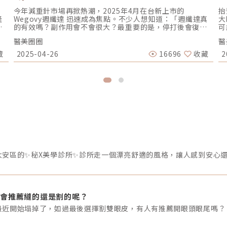
今年減重針市場再掀熱潮，2025年4月在台新上市的
抬
隆
Wegovy週纖達 迅速成為焦點。不少人想知道：「週纖達真
大
這
的有效嗎？副作用會不會很大？最重要的是，停打後會復胖
可
最
嗎？」本篇文章將帶你一次看懂週纖達的減重原理、優缺
有
醫美圈圈
醫
性
點、價格、副作用，以及復胖相關疑問，幫助你全面掌握重
毒
時
點！週纖達Wegovy是什麼？最新減重針全介紹週纖達
及
藏
2025-04-26
16696
收藏
2
會
（Wegovy）是一種GLP-1受體促效劑，主成分為司美格魯肽
建
優
（Semaglutide），與市面常見的善纖達（Saxenda）同屬
路
如
一類。最大特色在於只需每週注射一次，對比以往需每日施
睜
打的針劑，大幅提升便利性、降低遺漏機率，成為許多減重
肌
擇
族群的新選擇。減重原理解析｜週纖達為什麼有效？週纖達
額
內
（GLP-1受體促效劑）這類藥物，其實就是模擬我們吃飽
常
耳
後，腸胃自然分泌的「GLP-1荷爾蒙」。這種激素能提升飽
膚
式
足感、降低食慾，同時幫助穩定血糖。週纖達透過這些機
可
讓
制，協助減重，主要有以下三大作用： 抑制食慾：降低大腦
純
負
傳遞飢餓訊號，進食慾望相對減少。 放慢胃排空：讓飽足感
動
置
延續更久，自然吃得比平常少。 調節血糖：穩定血糖波動，
見
具
間接幫助減少脂肪累積。 因此，許多使用者反映，使用週纖
常
L
達後，食量明顯減少、飢餓感降低。如果能再配合運動與飲
縮
耳
食調整，減重效果會更加明顯。成效分析｜週纖達減重效果
紋
，
與維持力週纖達在國外大型臨床研究中，使用者平均一年體
發
用
重減輕約15%，部分配合度高的族群甚至可達20%。以80公
肉
隆
斤為例，一年有機會減少12公斤以上，效果優於多數傳統減
眉
會推薦縫的還是割的呢？
手
重方法，也超越部分減重手術。和善纖達（Saxenda）相
額
延
比，週纖達在實際減重幅度與持續性表現更突出。善纖達平
問
最近開始塌掉了，如過最後選擇割雙眼皮，有人有推薦開眼頭眼尾嗎？
鼻
均減重幅度約為5～8%，且需每日施打，對生活作息要求較
而
問
高。週纖達不僅減重效果顯著，注射頻率也較低，提升了整
神