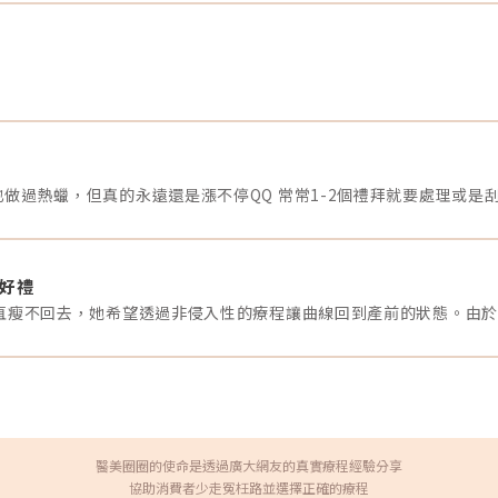
體治療的接受度與便利性。小提醒：實際減重效果會因個人
眉
生活習慣與體質差異而有所不同，建議搭配健康飲食及運
失
動，才能維持長期成果。週纖達適合哪些族群？使用條件與
都
禁忌一次看懂很多人以為「想瘦就能打週纖達」，但其實有
老
明確的適用條件。一般來說，BMI超過30，或是BMI大於27
肌
加上三高、糖尿病等共病，才屬於建議族群。如果是12歲以
什
上的青少年，也必須由醫師評估後才可能適用。相對地，孕
頭
婦、哺乳期女性、有特殊甲狀腺癌病史或家族史、對GLP-1
重
藥物過敏，或多發性內分泌腫瘤（MEN 2型）的患者，都不
乾
建議使用週纖達。最後還是要提醒，安全永遠比快速減重更
少
鼻
重要，建議一定要和專業醫師詳細討論，別自己亂買喔！週
題
做過熱蠟，但真的永遠還是漲不停QQ 常常1-2個禮拜就要處理或是
纖達與熱門減重針劑差異一覽目前除了善纖達
不
（Saxenda），市面上還有多款討論度高的GLP-1類減重
其
針，例如Ozempic與Mounjaro等。這些藥物各有特點，常
質
被拿來比較。以下整理成表格，讓你一眼看懂主要差異： 藥
常
物名稱 主成分 注射頻率 平均減重幅度 特點 週纖達
常
拿好禮
（Wegovy） Semaglutide 每週一次 約15-17% 高劑量
分
Semaglutide，專為減重設計，適用於12歲以上青少年 善纖
時
達（Saxenda） Liraglutide 每日一次 約5-8% 需每日注
紋
射，適用於成人和青少年 胰妥讚 （Ozempic）
縮
Semaglutide 每週一次 約14.9% 原為糖尿病藥物，後來發
度
現有減重效果 猛健樂 （Mounjaro） Tirzepatide 每週一次
抬
約22.5% 雙重作用於GLP-1和GIP受體，減重效果顯著 這幾
條
款減重針各有特色，建議可根據自身需求及醫師建議選擇最
皮
適合的產品。週纖達減重效果能維持多久？停藥後還會復胖
肉
嗎？研究顯示，停用週纖達後，一年內平均會恢復大約三分
激
醫美圈圈的使命是透過廣大網友的真實療程經驗分享
之二的減重成果。換句話說，若僅依靠藥物協助，減重效果
型
往往難以長期維持。這是因為週纖達的主要作用是抑制食慾
足
協助消費者少走冤枉路並選擇正確的療程