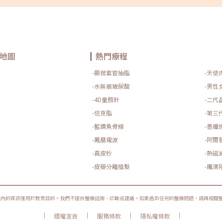
與延緩胃排空，一旦停藥，食慾和代謝會逐漸回到原本狀
褶
態，體重自然容易回升。不過，復胖的程度會因人而異。若
與
在使用週纖達的過程中，能同時培養良好的飲食習慣、規律
只
運動與睡眠作息，停藥後仍有助於維持體重，避免大幅回
紋
彈。相反地，如果完全仰賴藥物，而沒有調整生活型態，停
垂
藥後的體重回升機率就會明顯提高。因此，減重針的作用是
眼
輔助減少體重，但若要避免復胖，必須結合飲食控制與規律
抬
地圖
熱門療程
運動，才能轉化為長期的成果。週纖達怎麼取得？價格怎麼
縮
算？週纖達屬於處方藥，必須經過醫師評估後才能合法取
可
-顯微套管抽脂
-天使
得。至於價格，會根據個人劑量及診所地點有所不同，因此
因
市面行情存在差異。以下整理了目前常見的參考價格，提供
度
-水無痕玻尿酸
-男性
作為初步了解。 劑量（mg） 參考價格（新台幣） 0.25
些
8,000 - 8,800 0.5 9,000 - 9,800 1.0 9,800 - 11,800 1.7
常
-4D童顏針
-二代
16,800 - 18,800 2.4 23,800 - 25,800 目前週纖達尚未納入
減
健保給付，因此需自費購買。提醒您，一定要在合法醫療院
-倍克脂
-第三
變
所就診並取得處方，切勿透過非正規管道購買，以確保用藥
態
-藍鑽魚骨線
-善纖
安全與權益。週纖達常見副作用與使用注意事項任何藥物都
人
有可能產生副作用，週纖達也不例外。常見的副作用包含噁
肉
-鳳凰電波
-阿爾
心、嘔吐、腹瀉或便秘等腸胃不適。建議以低劑量開始，循
必
序漸進調整，以降低不適發生的機會。部分使用者在初期可
越
-真皮秒
-熱磁
能會感到身體不適，通常幾週後會逐漸適應。劑量調整應由
或
-皮瓣分離植髮
-魔滴
醫師指導，避免過快增加。另外，週纖達可能讓食慾明顯下
或
降，若出現嚴重不適，應及時與醫師聯繫，確保用藥安全。
動
週纖達注射流程與使用方式週纖達（Wegovy）的使用流程相
般
對簡單，由醫師依個人狀況開立起始劑量，通常從0.25mg逐
兩
圈內的資訊僅用於教育目的。我們不提供醫療諮詢、診斷或建議。如果遇到任何的醫療問題，請與相關
步調整至1mg或更高。 注射方式：採用自動針筆，於腹部、
用
手臂或大腿皮下注射。 注射頻率：每週一次，可自行操作，
囑
|
|
|
|
版權宣告
服務條款
隱私權條款
便利性高。 定期回診：建議按時回診，由醫師追蹤治療進度
電