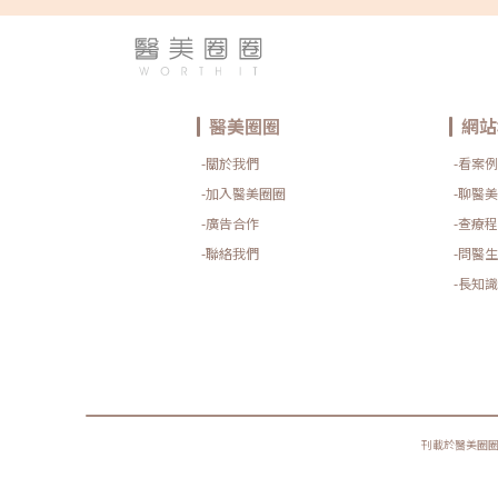
醫美圈圈
網站
-關於我們
-看案例
-加入醫美圈圈
-聊醫美
-廣告合作
-查療程
-聯絡我們
-問醫生
-長知識
刊載於醫美圈