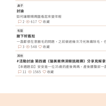
題。隆鼻手術各項優勢與費用比較 隆鼻項目 多段式隆鼻手術
傳統隆鼻手術 韓式隆鼻手術 結構式隆鼻手術 療程方式 薄片
鼻子
堆疊鼻模搭配耳軟骨，眉心提升和鼻中膈的延長。 I型或L型
討論
鼻模 I型或L型鼻模 搭配耳軟骨 I型或L型鼻模搭配耳軟骨 眉心
提升和鼻中膈的延長。 療程時間 2至3小時 1小時 1至2小時 2
如何讓眼睛周圍看起來變年輕
至3小時 恢復期 約7-10天 約5-7天 約5-7天 約7-10天 優勢
2
617
收藏
可塑性更高，自然度、安全性更高。 價格平實，手術較簡
易，假體明顯。 手術時間較短，朝天鼻或鼻孔外露難以矯
毛髮
正。 可塑性高，自然度、 安全性高。 價格 60,000起 35,000
起 45,000起 55,000起 影響隆鼻手術費用的關鍵因素不同材
腋下好尷尬
料：材料的不同會直接產生成本差異，從矽膠、Gore-tex
一直都很在意腋毛的問題，之前做過幾次冷光無痛除毛，也
模，到針劑類等，而不同的材料必須根據個
3
548
收藏
其他
#活動討論 第四週《醫美案例洞察挑戰賽》分享見解
11
1565
收藏