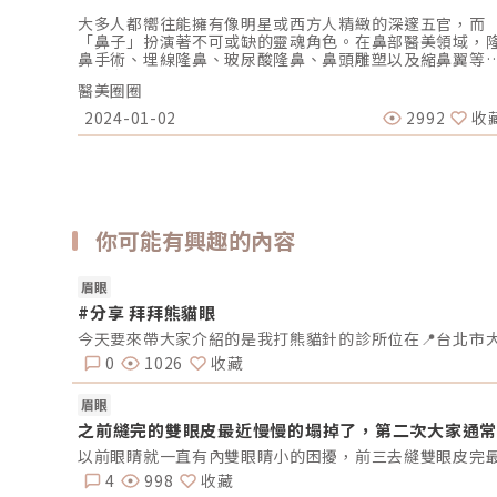
大多人都嚮往能擁有像明星或西方人精緻的深邃五官，而
「鼻子」扮演著不可或缺的靈魂角色。在鼻部醫美領域，
鼻手術、埋線隆鼻、玻尿酸隆鼻、鼻頭雕塑以及縮鼻翼等
些大家都眾所皆知，其中隆鼻手術難度最高，但卻能呈現
醫美圈圈
美觀的鼻型，效果也最持久，因此一直是最受歡迎的侵入
手術項目之一。一個吸睛的鼻型應當與五官比例相符，同
2024-01-02
2992
收
能提升臉部深邃立體感。由於不同的醫師選擇的手術方式
不同，植入材料也有所區別。而隆鼻手術費用、各項手術
勢、影響價格的因素又有哪些呢？就讓我們繼續看下去。 
何挑選適合的隆鼻手術？市面上眾多隆鼻手術，涵蓋一段
式、二段式、三段式等不同選擇。在眾多選項中，如何選
最適合自己的隆鼻手術呢？多段式隆鼻手術：透過在鼻腔
你可能有興趣的內容
堆疊I型或L型鼻模的薄片，調整鼻高度。同時，利用自體
軟骨塑造鼻頭的線條、提升眉心山根並延長鼻中膈。多段
隆鼻手術採用薄片植入物，以多層次的方式置入，不僅能
眉眼
鼻子呈現自然，還能使組織的貼合性更好，以減輕鼻樑的
擔。1段式隆鼻：傳統的隆鼻手術通常將I型或L型鼻模直接
#分享 拜拜熊貓眼
入鼻腔，以達到調整鼻高度的效果。這種手術適用於原本
有山根，期望再追求更高挺鼻樑者。2段式隆鼻：採用I型或
型鼻模置入鼻腔，進行高度調整。同時，手術會利用自體
0
1026
收藏
軟骨，以增添鼻頭線條。這種方法不僅呈現更自然的效果
同時耳軟骨在鼻頭充當緩衝器，有效降低了穿刺風險。適
眉眼
於鼻頭塌陷、具有山根，渴望再追求更高挺鼻樑者。3段式
之前縫完的雙眼皮最近慢慢的塌掉了，第二次大家通常
鼻：利用I型或L型鼻模分段後置入鼻腔，調整鼻子高度。
術採用自體耳軟骨，用以塑造鼻頭線條、提升山根高度或
以前眼睛就一直有內雙眼睛小的困擾，前三去縫雙眼皮完
長鼻中膈。3段式結構式隆鼻手術基本上已能有效調整各種
4
998
收藏
型問題，特別適用於有朝天鼻、鼻翼太寬、鼻子較塌陷等