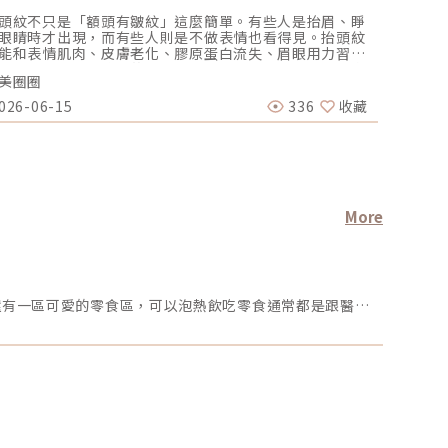
頭紋不只是「額頭有皺紋」這麼簡單。有些人是抬眉、睜
聯合報／
眼睛時才出現，而有些人則是不做表情也看得見。抬頭紋
診的「Br
能和表情肌肉、皮膚老化、膠原蛋白流失、眉眼用力習慣
概念館提
關。不同成因，適合的改善方式也不同，不一定都是打肉
開業成趨
美圈圈
醫美圈圈
就能解決。這篇文章帶你了解抬頭紋成因、常見類型，以
館」於今
肉毒、電波、音波與日常保養的差異，幫助你在諮詢前先
的皮膚健
026-06-15
336
收藏
2023-0
立正確觀念。抬頭紋是什麼？為什麼額頭會出現橫向紋
觀念，將
？抬頭紋通常是指額頭上橫向分布的皺紋，最常在抬眉、
館」能讓
大眼睛、驚訝表情或用力看東西時出現。額頭的主要表情
林亮辰指
肉之一是額肌，當額肌收縮時，會把眉毛往上拉，也會讓
利還給自
頭皮膚產生摺痕。年輕時皮膚彈性好，表情結束後紋路通
法，需要
會回彈；但隨著年齡增加、膠原蛋白與彈性纖維流失，皮
民眾回診
修復與支撐能力下降，原本只是做表情才出現的線條，就
色。「B
More
能慢慢變成不做表情也存在的靜態紋。所以抬頭紋不是單
停留在診
「額頭皮膚皺掉」而已，它其實牽涉到三件事：肌肉怎麼
解決皮膚
、皮膚彈性夠不夠、臉部支撐結構是否有變化。抬頭紋常
念館與眾
成因有哪些？1. 表情習慣：經常抬眉、睜大眼睛有些人平
伴」，除
說話、拍照、看東西時很容易抬眉，久了額頭肌肉反覆收
康置於首
今天要來帶大家介紹的是我打熊貓針的診所位在📍台北市大安區的✨秘X美學診所✨診所走一個漂亮舒適的風格，讓人感到安心還有一區可愛的零食區，可以泡熱飲吃零食通常都是跟醫美咨詢師資訊完後就會進到診療室醫師會再詳細說明一下療程，有什麼問題也可以立馬問醫生，為我施打的醫生是Mr.陳 醫師🧑‍⚕️超級幽默親和力十足😆 為很怕打針的我轉移了不少注意力！選對醫師真的很重要🙌🏻外面還有一區休息區，是獨立的座位空間，可以坐在沙發上休息，整個環境都很舒適～推給大家✌🏻
，就容易形成橫向紋路。這類抬頭紋一開始通常是動態
態。Br
，也就是有表情時才明顯，放鬆後會變淡。如果照鏡子時
石，提倡
現只要一睜大眼睛，額頭線條就很深，這可能就和表情肌
消費者的
使用習慣有關。2. 眼皮無力或眉眼代償有些人不是故意抬
展現真實
，而是因為眼皮較厚、眼皮鬆弛、上眼瞼下垂，或習慣用
化的皮膚
頭力量幫忙把眼睛睜大。這種狀況很常被忽略。如果真正
求健康美
題在於眼皮或眉眼結構，單純把額頭肌肉放鬆，有時候反
梅文創志
會覺得眼皮更重、眉毛被壓下來，甚至看起來比較沒精
及金曲獎
。因此抬頭紋諮詢時，醫師通常不只看額頭，也會一起看
角連俞涵