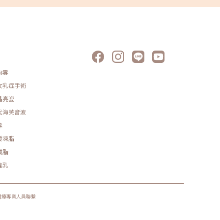
，而是看起來像細細的紋理，可以先從保濕、防曬、修護
溫和保養開始調整。不過若已經合併明顯凹摺，就可能不
是保養能處理的範圍。4. 眉眼下垂與用力型有些人的抬頭
，不只是額頭表情太多，而是和眉眼周圍的鬆弛、眼皮下
或睜眼習慣有關。當眼皮變重、眉毛位置下降，或平常睜
比較吃力時，很多人會不自覺用額頭出力，把眉毛往上
，讓眼睛看起來比較有精神。久而久之，額頭肌肉反覆收
，就容易形成抬頭紋。這類抬頭紋如果只放鬆額頭肌肉，
能會覺得眼皮更重、眉毛更低，甚至看起來比較沒精神。
肉毒
此需要讓醫師一起評估眉毛高度、眼皮狀態與上臉鬆弛程
，不能只把它當成單純皺紋處理。抬頭紋改善方式有哪
女乳症手術
？1. 肉毒桿菌素：常見於動態抬頭紋肉毒桿菌素是抬頭紋
見的醫美處理方式之一，主要是透過暫時放鬆額頭肌肉，
晶亮瓷
少因抬眉、睜眼或表情動作造成的肌肉收縮，讓額頭紋路
代海芙音波
得比較柔和。這類方式比較適合「有表情時才明顯」的動
抬頭紋，或是額頭肌肉使用頻繁、擔心紋路越來越深的
達
。但如果抬頭紋已經是不做表情也看得見的深層靜態紋，
毒不一定能完全撫平，可能只能減少肌肉繼續加深紋路，
發凍脂
要時還需要搭配其他療程評估。抬頭紋肉毒不是劑量越多
好。額頭肌肉會影響眉毛高度與眼皮狀態，如果施打位置
減脂
劑量不適合，可能會出現額頭僵硬、眉毛下壓、眼皮變重
隆乳
表情不自然等狀況。因此治療重點不是讓額頭完全不能
，而是保留自然表情，同時降低紋路反覆加深的機會。一
來說，肉毒桿菌素不是施打後立刻定型，通常需要幾天到
週左右逐漸看到變化，維持時間也會依個人體質、肌肉使
醫療專業人員聯繫
習慣、產品種類與施打劑量而有所不同。術後則應依照醫
照護，避免自行揉壓施打部位，也不要急著按摩或熱敷。2.
波、音波：偏向緊緻拉提與支撐改善電波與音波常被用來