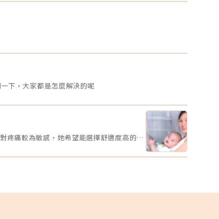
毛高度、眼皮狀態與睜眼方式。3. 皮膚老化與膠原蛋白流
全新的皮
隨著年齡增加，皮膚中的膠原蛋白、彈性纖維與保水能力
將展現一
會下降。額頭皮膚雖然不像眼周那麼薄，但它同樣會受到
活樣貌。
化、日曬、乾燥與生活習慣影響。當皮膚彈性變差，即使
回歸科技
肉收縮強度沒有變，皮膚也比較容易留下痕跡。這也是為
攝影位於
麼有些人年輕時抬眉沒什麼紋路，到了某個年紀之後，抬
開幕。圖
紋突然變得明顯。4. 紫外線與光老化紫外線是皮膚老化的
原始文章
要因素之一。長期日曬會加速膠原蛋白流失，讓皮膚變得
、粗、鬆，細紋和皺紋也會更容易出現。如果額頭平常很
防曬，或常常騎車、曬太陽，抬頭紋可能不只是肌肉問
，也包含膚質與光老化問題。5. 皮膚乾燥與保濕不足乾燥
刮一下，大家都是怎麼解決的呢
一定會直接造成深層皺紋，但會讓細紋看起來更明顯。尤
額頭如果常出油又清潔過度，或使用太刺激的酸類、去角
產品，皮膚屏障不穩時，細紋會更容易浮現。這類狀況通
不一定需要一開始就做侵入式療程，先把保濕、防曬與日
保養穩定下來，有時候視覺上就會改善不少。抬頭紋可以
成哪幾種類型？1. 動態型抬頭紋動態型抬頭紋是指做表情
才出現的紋路，例如抬眉、睜大眼、驚訝時額頭有明顯橫
【本週題目】安安是一位35歲的產後媽媽，產後腰腹部一直瘦不回去，她希望透過非侵入性的療程讓曲線回到產前的狀態。由於對疼痛較為敏感，她希望能選擇舒適度高的療程。請大家幫安安媽咪推薦適合的療程，幫助她輕鬆找回青春緊緻的身材線條。【本週活動時間】01 / 27（一）AM09:00 - 02 / 02（日） PM23:59【活動獎勵】 專業評論獎《7-11購物金50元》抽10名會員 推薦好友留言送《LINE Points 5點數》每人推薦好友上限2人【活動方式】 活動期間每週一AM09:00將在在討論區發布一個模擬的醫美案例。案例包含患者的需求、問題描述。會員需根據案例情境進行分析，並針對該案例提供建議或解決方案。可以提出不同的治療選項、分析治療結果，或者分享相關經驗。每位會員的回應需具體、實用。 官方將根據會員的回應品質來優先評選出「專業評論獎」，這些留言者將優先納入抽獎範圍，以提升其被抽中的機會。留言中若包含分析、建議或醫美知識等。 避免重複、抄襲回覆其他參與者，或發表與前後留言無關的內容。如「同意」、「好棒」等，將不計入抽獎資格。 當週活動的留言截止時間為每週日 23:59。經核對符合活動規範的留言後，將於2025 / 02 / 03（一）統一抽出每週 10 名幸運得主，並另在討論區公布得獎名單。 乙組會員帳號於當週活動僅限留言乙次。 會員連續4週參與《醫美案例洞察》活動者，將有額外抽「活躍參與獎」的機會，可獲得「7-11購物金100元」作為獎勵。【推薦好友留言送】 活動期間，推薦朋友至每週主題活動討論區留言，每成功推薦 1 人可額外獲得「LINE Points 5 點數」。每人最多可推薦 2 人，超過 2 人則無法再獲得額外獎勵。 若多人推薦同一位朋友，獎勵將優先發放給第一位完成回報資料並經核對無誤的推薦者，其他推薦者將不予發放獎勵。此外，若推薦的好友未參與留言，則該推薦視為無效，將不予發放獎勳。 推薦人需確認好友已完成留言，並於2025 / 02 / 02（日）23:59前加入「醫美圈圈官方LINE」，點選LINE圖文選單中的【推薦好友加入】填妥推薦好友問卷資料後提交。 若發現參加者有不當行為，包括使用假帳戶、重複推薦、內容不符合規定或其他影響活動公平性的行為，主辦方保留取消參與資格及不發放獎勵的權利。 所有推薦資料需於2025 / 02 / 02（日）23:59前提交，逾期將視為放棄獎勵資格。 所有推薦資料提交後，官方將進行核對與統計，核對無誤者，「LINE Points 5點數」統一於2025/02/10（一）23:59前陸續發放完畢。如因資料填寫錯誤或未在指定時間內提交而無法核對，恕不補發。&lt;&lt;&lt;點我看更多活動詳情&gt;&gt;
，但放鬆後紋路會消失或變淡。這類抬頭紋通常和額肌收
有關，醫師可能會評估是否適合使用肉毒桿菌素來放鬆過
活躍的肌肉，讓紋路不再因為頻繁收縮而加深。2. 靜態型
頭紋靜態型抬頭紋是指不做表情時，額頭上仍然看得到線
。這通常代表紋路已經不只是肌肉收縮造成，也可能合併
膚彈性下降、膠原流失或真皮層結構變化。這種狀況單靠
毒不一定能完全撫平，可能需要搭配膚質改善、膠原刺
、雷射、電波或其他醫師評估後的治療方向。3. 乾燥細紋
乾燥細紋通常比較淺、比較細，常在皮膚缺水、保濕不
、季節變化或保養不當時變明顯。如果紋路不像深層皺