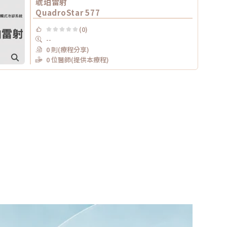
琥珀雷射
QuadroStar 577
(0)
--
0 則(療程分享)
0 位醫師(提供本療程)