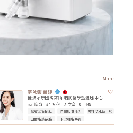
More
李咏馨 醫師
麗波永康國際診所 脂肪醫學暨體雕中心
55 追蹤
34 案例
2 文章
0 回覆
顯微套管抽脂
自體脂肪隆乳
男性女乳症手術
自體脂肪補臉
下巴抽脂手術