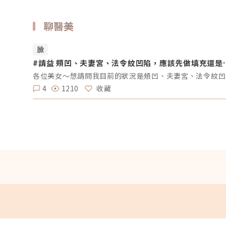
聊醫美
臉
#請益 頰凹、夫妻宮、法令紋凹陷，應該先做填充還是
音波？
各位美女～
4
1210
收藏