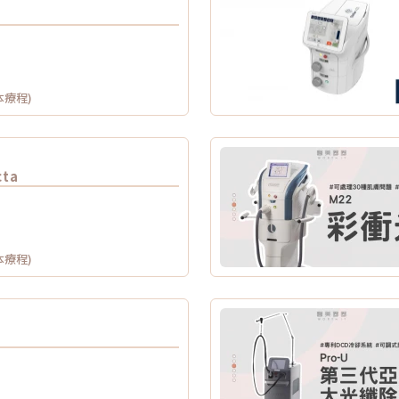
本療程)
cta
本療程)