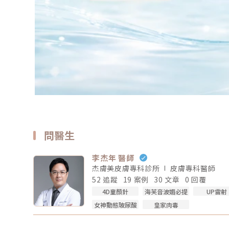
問醫生
李杰年 醫師
杰膚美皮膚專科診所
皮膚專科
醫師
52 追蹤
19 案例
30 文章
0 回覆
4D童顏針
海芙音波媚必提
UP雷射
女神動態玻尿酸
皇家肉毒