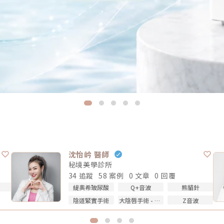
沈怡岒 醫師
秘境美學診所
34 追蹤
58 案例
0 文章
0 回覆
緹奧希玻尿酸
Q+音波
熊貓針
陰道緊實手術
大陰唇手術 - 填補乾扁皺摺
Z音波