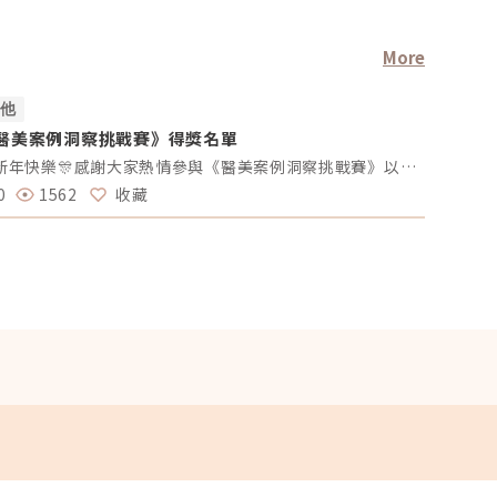
More
其他
其他
醫美案例洞察挑戰賽》得獎名單
#活動討
享見解拿
🎊新年快樂🎊感謝大家熱情參與《醫美案例洞察挑戰賽》以下為「專業評論獎得獎名單」、「活躍參與獎得獎者」及 「推薦好友獲獎者」！獎項將於 02/10（一）前陸續發放，請得獎者耐心等待小編通知💌還沒加入醫美圈圈官方LINE的朋友，記得趕快加入哦💖「點我加入醫美圈圈官方LINE」📢未來我們將舉辦更多有趣的活動，請持續關注，和我們一起探索醫美新知，解鎖更多驚喜獎勵✨ 專業評論獎《7-11購物金50元》 第一週得獎者 第二週得獎者 第三週得獎者 第四週得獎者 五 Timmy Cai 仁者 秦先生 Alita patty Er Yu 昱慧 Jenny T 仁者 秦先生 Er Yu Er Yu Er Yu Jenny T 仁者 仁者 秦先生 Alita Alita 秦先生 fff 小玲 Benson fff Lynnn Iris H MK 五 Jenny T fff 軒軒 軒軒 Chaowei Lynnn Jenny T Lynnn Alita Kimiko 活躍參與獎得獎者《7-11購物金100元》 仁者 Er Yu 秦先生 Alita 小玲 Jenny T Lynnn fff 推薦好友得獎者 獲得獎勵 仁者 LINE Points 10 點數 軒軒 LINE Points 5 點數 Chaowei LINE Points 10 點數
0
1562
收藏
11