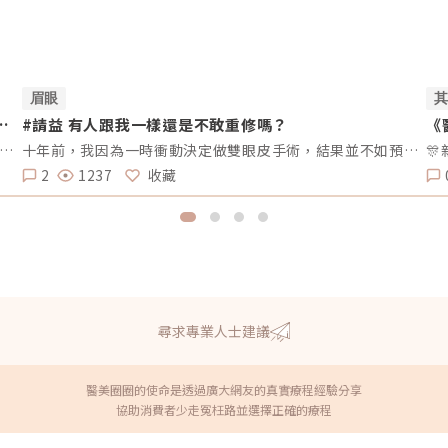
眉眼
電
#請益 有人跟我一樣還是不敢重修嗎？
《
想請問我目前的狀況是頰凹、夫妻宮、法令紋凹陷，去醫美診所諮詢，他是建議我電音波也要做，但療程下來要20萬左右，目前最困擾的是法令紋>頰凹>夫妻宮是先填充完再打電波嗎？還是先打電波再填充呢～～Â
十年前，我因為一時衝動決定做雙眼皮手術，結果並不如預期。兩邊的效果不對稱，一邊提了眼肌，一邊沒有。當時醫生說割寬一點會比較好看，但十年過去了，腫脹雖然消了，可是眼皮開始下垂，又讓我動了重修的念頭。但每次想到重修的風險、可能的失敗，以及花費，我就遲遲不敢行動。尤其看到一些人分享重修失敗的經驗，真的讓人害怕。現在的我，既想改善，又擔心失敗後會更加自卑。我很好奇，有沒有其他人也曾經面臨過類似的困擾？是什麼讓你們猶豫不決？是風險、費用，還是其他原因？這樣的修改方式更為自然，邀請大家分享自己的經歷和想法，而不是直接要求他們回答特定的問題。這樣可以讓討論更為自由和友好。
2
1237
收藏
尋求專業人士建議
醫美圈圈的使命是透過廣大網友的真實療程經驗分享
協助消費者少走冤枉路並選擇正確的療程