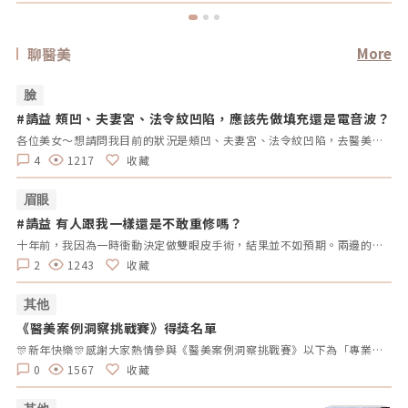
聊醫美
More
臉
#請益 頰凹、夫妻宮、法令紋凹陷，應該先做填充還是電音波？
#
拿
各位美女～想請問我目前的狀況是頰凹、夫妻宮、法令紋凹陷，去醫美診所諮詢，他是建議我電音波也要做，但療程下來要20萬左右，目前最困擾的是法令紋>頰凹>夫妻宮是先填充完再打電波嗎？還是先打電波再填充呢～～Â
4
1217
收藏
眉眼
#請益 有人跟我一樣還是不敢重修嗎？
#
拿
十年前，我因為一時衝動決定做雙眼皮手術，結果並不如預期。兩邊的效果不對稱，一邊提了眼肌，一邊沒有。當時醫生說割寬一點會比較好看，但十年過去了，腫脹雖然消了，可是眼皮開始下垂，又讓我動了重修的念頭。但每次想到重修的風險、可能的失敗，以及花費，我就遲遲不敢行動。尤其看到一些人分享重修失敗的經驗，真的讓人害怕。現在的我，既想改善，又擔心失敗後會更加自卑。我很好奇，有沒有其他人也曾經面臨過類似的困擾？是什麼讓你們猶豫不決？是風險、費用，還是其他原因？這樣的修改方式更為自然，邀請大家分享自己的經歷和想法，而不是直接要求他們回答特定的問題。這樣可以讓討論更為自由和友好。
2
1243
收藏
其他
《醫美案例洞察挑戰賽》得獎名單
#
拿
🎊新年快樂🎊感謝大家熱情參與《醫美案例洞察挑戰賽》以下為「專業評論獎得獎名單」、「活躍參與獎得獎者」及 「推薦好友獲獎者」！獎項將於 02/10（一）前陸續發放，請得獎者耐心等待小編通知💌還沒加入醫美圈圈官方LINE的朋友，記得趕快加入哦💖「點我加入醫美圈圈官方LINE」📢未來我們將舉辦更多有趣的活動，請持續關注，和我們一起探索醫美新知，解鎖更多驚喜獎勵✨ 專業評論獎《7-11購物金50元》 第一週得獎者 第二週得獎者 第三週得獎者 第四週得獎者 五 Timmy Cai 仁者 秦先生 Alita patty Er Yu 昱慧 Jenny T 仁者 秦先生 Er Yu Er Yu Er Yu Jenny T 仁者 仁者 秦先生 Alita Alita 秦先生 fff 小玲 Benson fff Lynnn Iris H MK 五 Jenny T fff 軒軒 軒軒 Chaowei Lynnn Jenny T Lynnn Alita Kimiko 活躍參與獎得獎者《7-11購物金100元》 仁者 Er Yu 秦先生 Alita 小玲 Jenny T Lynnn fff 推薦好友得獎者 獲得獎勵 仁者 LINE Points 10 點數 軒軒 LINE Points 5 點數 Chaowei LINE Points 10 點數
0
1567
收藏