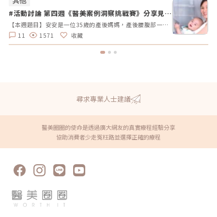
其他
#活動討論 第四週《醫美案例洞察挑戰賽》分享見解
#
拿好禮
【本週題目】安安是一位35歲的產後媽媽，產後腰腹部一直瘦不回去，她希望透過非侵入性的療程讓曲線回到產前的狀態。由於對疼痛較為敏感，她希望能選擇舒適度高的療程。請大家幫安安媽咪推薦適合的療程，幫助她輕鬆找回青春緊緻的身材線條。【本週活動時間】01 / 27（一）AM09:00 - 02 / 02（日） PM23:59【活動獎勵】 專業評論獎《7-11購物金50元》抽10名會員 推薦好友留言送《LINE Points 5點數》每人推薦好友上限2人【活動方式】 活動期間每週一AM09:00將在在討論區發布一個模擬的醫美案例。案例包含患者的需求、問題描述。會員需根據案例情境進行分析，並針對該案例提供建議或解決方案。可以提出不同的治療選項、分析治療結果，或者分享相關經驗。每位會員的回應需具體、實用。 官方將根據會員的回應品質來優先評選出「專業評論獎」，這些留言者將優先納入抽獎範圍，以提升其被抽中的機會。留言中若包含分析、建議或醫美知識等。 避免重複、抄襲回覆其他參與者，或發表與前後留言無關的內容。如「同意」、「好棒」等，將不計入抽獎資格。 當週活動的留言截止時間為每週日 23:59。經核對符合活動規範的留言後，將於2025 / 02 / 03（一）統一抽出每週 10 名幸運得主，並另在討論區公布得獎名單。 乙組會員帳號於當週活動僅限留言乙次。 會員連續4週參與《醫美案例洞察》活動者，將有額外抽「活躍參與獎」的機會，可獲得「7-11購物金100元」作為獎勵。【推薦好友留言送】 活動期間，推薦朋友至每週主題活動討論區留言，每成功推薦 1 人可額外獲得「LINE Points 5 點數」。每人最多可推薦 2 人，超過 2 人則無法再獲得額外獎勵。 若多人推薦同一位朋友，獎勵將優先發放給第一位完成回報資料並經核對無誤的推薦者，其他推薦者將不予發放獎勵。此外，若推薦的好友未參與留言，則該推薦視為無效，將不予發放獎勳。 推薦人需確認好友已完成留言，並於2025 / 02 / 02（日）23:59前加入「醫美圈圈官方LINE」，點選LINE圖文選單中的【推薦好友加入】填妥推薦好友問卷資料後提交。 若發現參加者有不當行為，包括使用假帳戶、重複推薦、內容不符合規定或其他影響活動公平性的行為，主辦方保留取消參與資格及不發放獎勵的權利。 所有推薦資料需於2025 / 02 / 02（日）23:59前提交，逾期將視為放棄獎勵資格。 所有推薦資料提交後，官方將進行核對與統計，核對無誤者，「LINE Points 5點數」統一於2025/02/10（一）23:59前陸續發放完畢。如因資料填寫錯誤或未在指定時間內提交而無法核對，恕不補發。<<<點我看更多活動詳情>>
11
1571
收藏
尋求專業人士建議
醫美圈圈的使命是透過廣大網友的真實療程經驗分享
協助消費者少走冤枉路並選擇正確的療程