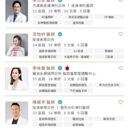
李杰年 醫師
杰膚美皮膚專科診所
皮膚專科
醫師
52 追蹤
19 案例
30 文章
0 回覆
4D童顏針
海芙音波媚必提
UP雷射
女神動態玻尿酸
皇家肉毒
沈怡岒 醫師
秘境美學診所
34 追蹤
58 案例
0 文章
0 回覆
緹奧希玻尿酸
Q+音波
熊貓針
陰道緊實手術
大陰唇手術 - 填補乾扁皺摺
Z音波
李咏馨 醫師
麗波永康國際診所 脂肪醫學暨體雕中心
55 追蹤
34 案例
2 文章
0 回覆
顯微套管抽脂
自體脂肪隆乳
男性女乳症手術
自體脂肪補臉
下巴抽脂手術
陳威宇 醫師
秘境美學診所
整形外科專科
醫師
33 追蹤
54 案例
0 文章
0 回覆
香榭柔滴隆乳
腹部拉皮
眼袋手術
緹奧希玻尿酸
威塑抽脂