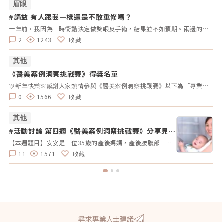
眉眼
#請益 有人跟我一樣還是不敢重修嗎？
#
拿
十年前，我因為一時衝動決定做雙眼皮手術，結果並不如預期。兩邊的效果不對稱，一邊提了眼肌，一邊沒有。當時醫生說割寬一點會比較好看，但十年過去了，腫脹雖然消了，可是眼皮開始下垂，又讓我動了重修的念頭。但每次想到重修的風險、可能的失敗，以及花費，我就遲遲不敢行動。尤其看到一些人分享重修失敗的經驗，真的讓人害怕。現在的我，既想改善，又擔心失敗後會更加自卑。我很好奇，有沒有其他人也曾經面臨過類似的困擾？是什麼讓你們猶豫不決？是風險、費用，還是其他原因？這樣的修改方式更為自然，邀請大家分享自己的經歷和想法，而不是直接要求他們回答特定的問題。這樣可以讓討論更為自由和友好。
2
1243
收藏
其他
《醫美案例洞察挑戰賽》得獎名單
#
拿
🎊新年快樂🎊感謝大家熱情參與《醫美案例洞察挑戰賽》以下為「專業評論獎得獎名單」、「活躍參與獎得獎者」及 「推薦好友獲獎者」！獎項將於 02/10（一）前陸續發放，請得獎者耐心等待小編通知💌還沒加入醫美圈圈官方LINE的朋友，記得趕快加入哦💖「點我加入醫美圈圈官方LINE」📢未來我們將舉辦更多有趣的活動，請持續關注，和我們一起探索醫美新知，解鎖更多驚喜獎勵✨ 專業評論獎《7-11購物金50元》 第一週得獎者 第二週得獎者 第三週得獎者 第四週得獎者 五 Timmy Cai 仁者 秦先生 Alita patty Er Yu 昱慧 Jenny T 仁者 秦先生 Er Yu Er Yu Er Yu Jenny T 仁者 仁者 秦先生 Alita Alita 秦先生 fff 小玲 Benson fff Lynnn Iris H MK 五 Jenny T fff 軒軒 軒軒 Chaowei Lynnn Jenny T Lynnn Alita Kimiko 活躍參與獎得獎者《7-11購物金100元》 仁者 Er Yu 秦先生 Alita 小玲 Jenny T Lynnn fff 推薦好友得獎者 獲得獎勵 仁者 LINE Points 10 點數 軒軒 LINE Points 5 點數 Chaowei LINE Points 10 點數
0
1566
收藏
其他
#活動討論 第四週《醫美案例洞察挑戰賽》分享見解
#
拿好禮
【本週題目】安安是一位35歲的產後媽媽，產後腰腹部一直瘦不回去，她希望透過非侵入性的療程讓曲線回到產前的狀態。由於對疼痛較為敏感，她希望能選擇舒適度高的療程。請大家幫安安媽咪推薦適合的療程，幫助她輕鬆找回青春緊緻的身材線條。【本週活動時間】01 / 27（一）AM09:00 - 02 / 02（日） PM23:59【活動獎勵】 專業評論獎《7-11購物金50元》抽10名會員 推薦好友留言送《LINE Points 5點數》每人推薦好友上限2人【活動方式】 活動期間每週一AM09:00將在在討論區發布一個模擬的醫美案例。案例包含患者的需求、問題描述。會員需根據案例情境進行分析，並針對該案例提供建議或解決方案。可以提出不同的治療選項、分析治療結果，或者分享相關經驗。每位會員的回應需具體、實用。 官方將根據會員的回應品質來優先評選出「專業評論獎」，這些留言者將優先納入抽獎範圍，以提升其被抽中的機會。留言中若包含分析、建議或醫美知識等。 避免重複、抄襲回覆其他參與者，或發表與前後留言無關的內容。如「同意」、「好棒」等，將不計入抽獎資格。 當週活動的留言截止時間為每週日 23:59。經核對符合活動規範的留言後，將於2025 / 02 / 03（一）統一抽出每週 10 名幸運得主，並另在討論區公布得獎名單。 乙組會員帳號於當週活動僅限留言乙次。 會員連續4週參與《醫美案例洞察》活動者，將有額外抽「活躍參與獎」的機會，可獲得「7-11購物金100元」作為獎勵。【推薦好友留言送】 活動期間，推薦朋友至每週主題活動討論區留言，每成功推薦 1 人可額外獲得「LINE Points 5 點數」。每人最多可推薦 2 人，超過 2 人則無法再獲得額外獎勵。 若多人推薦同一位朋友，獎勵將優先發放給第一位完成回報資料並經核對無誤的推薦者，其他推薦者將不予發放獎勵。此外，若推薦的好友未參與留言，則該推薦視為無效，將不予發放獎勳。 推薦人需確認好友已完成留言，並於2025 / 02 / 02（日）23:59前加入「醫美圈圈官方LINE」，點選LINE圖文選單中的【推薦好友加入】填妥推薦好友問卷資料後提交。 若發現參加者有不當行為，包括使用假帳戶、重複推薦、內容不符合規定或其他影響活動公平性的行為，主辦方保留取消參與資格及不發放獎勵的權利。 所有推薦資料需於2025 / 02 / 02（日）23:59前提交，逾期將視為放棄獎勵資格。 所有推薦資料提交後，官方將進行核對與統計，核對無誤者，「LINE Points 5點數」統一於2025/02/10（一）23:59前陸續發放完畢。如因資料填寫錯誤或未在指定時間內提交而無法核對，恕不補發。<<<點我看更多活動詳情>>
11
1571
收藏
尋求專業人士建議