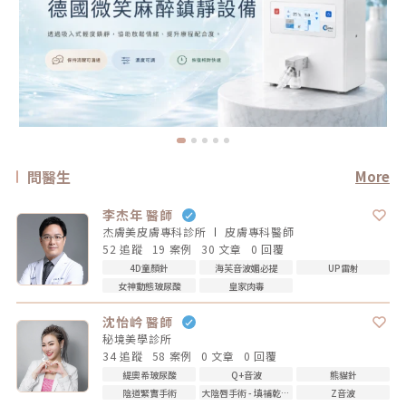
問醫生
More
李杰年 醫師
杰膚美皮膚專科診所
皮膚專科
醫師
52 追蹤
19 案例
30 文章
0 回覆
4D童顏針
海芙音波媚必提
UP雷射
女神動態玻尿酸
皇家肉毒
沈怡岒 醫師
秘境美學診所
34 追蹤
58 案例
0 文章
0 回覆
緹奧希玻尿酸
Q+音波
熊貓針
陰道緊實手術
大陰唇手術 - 填補乾扁皺摺
Z音波