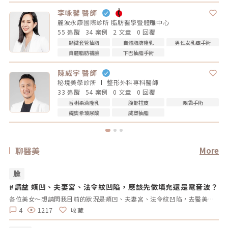
李咏馨 醫師
麗波永康國際診所 脂肪醫學暨體雕中心
55 追蹤
34 案例
2 文章
0 回覆
顯微套管抽脂
自體脂肪隆乳
男性女乳症手術
自體脂肪補臉
下巴抽脂手術
陳威宇 醫師
秘境美學診所
整形外科專科
醫師
33 追蹤
54 案例
0 文章
0 回覆
香榭柔滴隆乳
腹部拉皮
眼袋手術
緹奧希玻尿酸
威塑抽脂
聊醫美
More
臉
#請益 頰凹、夫妻宮、法令紋凹陷，應該先做填充還是電音波？
#
拿
各位美女～想請問我目前的狀況是頰凹、夫妻宮、法令紋凹陷，去醫美診所諮詢，他是建議我電音波也要做，但療程下來要20萬左右，目前最困擾的是法令紋>頰凹>夫妻宮是先填充完再打電波嗎？還是先打電波再填充呢～～Â
4
1217
收藏