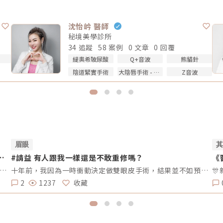
沈怡岒 醫師
秘境美學診所
34 追蹤
58 案例
0 文章
0 回覆
緹奧希玻尿酸
Q+音波
熊貓針
陰道緊實手術
大陰唇手術 - 填補乾扁皺摺
Z音波
眉眼
電
#請益 有人跟我一樣還是不敢重修嗎？
《
想請問我目前的狀況是頰凹、夫妻宮、法令紋凹陷，去醫美診所諮詢，他是建議我電音波也要做，但療程下來要20萬左右，目前最困擾的是法令紋>頰凹>夫妻宮是先填充完再打電波嗎？還是先打電波再填充呢～～Â
十年前，我因為一時衝動決定做雙眼皮手術，結果並不如預期。兩邊的效果不對稱，一邊提了眼肌，一邊沒有。當時醫生說割寬一點會比較好看，但十年過去了，腫脹雖然消了，可是眼皮開始下垂，又讓我動了重修的念頭。但每次想到重修的風險、可能的失敗，以及花費，我就遲遲不敢行動。尤其看到一些人分享重修失敗的經驗，真的讓人害怕。現在的我，既想改善，又擔心失敗後會更加自卑。我很好奇，有沒有其他人也曾經面臨過類似的困擾？是什麼讓你們猶豫不決？是風險、費用，還是其他原因？這樣的修改方式更為自然，邀請大家分享自己的經歷和想法，而不是直接要求他們回答特定的問題。這樣可以讓討論更為自由和友好。
2
1237
收藏