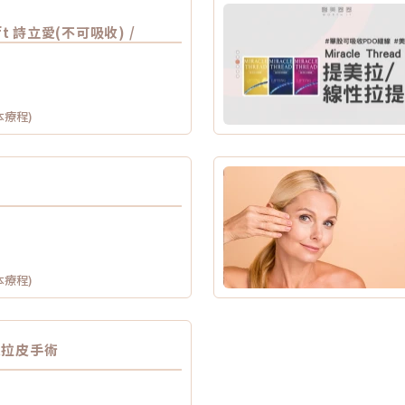
Lift 詩立愛(不可吸收) /
本療程)
本療程)
爪拉皮手術