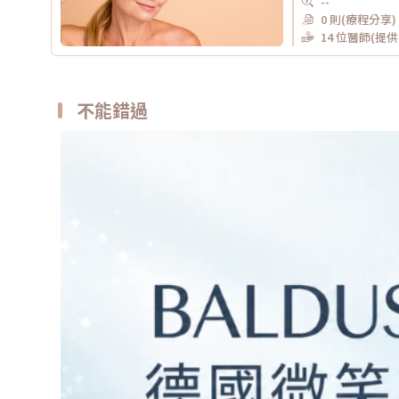
--
0 則(療程分享)
14 位醫師(提
不能錯過