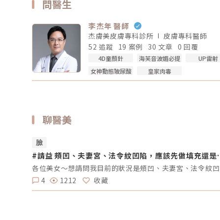
問醫生
李杰年 醫師
杰膚美皮膚專科診所
皮膚專科
醫師
52 追蹤
19 案例
30 文章
0 回覆
4D童顏針
海芙音波媚必提
UP雷射
女神動態玻尿酸
皇家肉毒
聊醫美
臉
#請益 頰凹、夫妻宮、法令紋凹陷，應該先做填充還是
音波？
各位美女～
4
1212
收藏