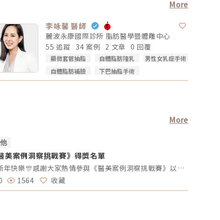
More
李咏馨 醫師
麗波永康國際診所 脂肪醫學暨體雕中心
55 追蹤
34 案例
2 文章
0 回覆
顯微套管抽脂
自體脂肪隆乳
男性女乳症手術
自體脂肪補臉
下巴抽脂手術
More
其他
其他
醫美案例洞察挑戰賽》得獎名單
#活動討
享見解拿
🎊新年快樂🎊感謝大家熱情參與《醫美案例洞察挑戰賽》以下為「專業評論獎得獎名單」、「活躍參與獎得獎者」及 「推薦好友獲獎者」！獎項將於 02/10（一）前陸續發放，請得獎者耐心等待小編通知💌還沒加入醫美圈圈官方LINE的朋友，記得趕快加入哦💖「點我加入醫美圈圈官方LINE」📢未來我們將舉辦更多有趣的活動，請持續關注，和我們一起探索醫美新知，解鎖更多驚喜獎勵✨ 專業評論獎《7-11購物金50元》 第一週得獎者 第二週得獎者 第三週得獎者 第四週得獎者 五 Timmy Cai 仁者 秦先生 Alita patty Er Yu 昱慧 Jenny T 仁者 秦先生 Er Yu Er Yu Er Yu Jenny T 仁者 仁者 秦先生 Alita Alita 秦先生 fff 小玲 Benson fff Lynnn Iris H MK 五 Jenny T fff 軒軒 軒軒 Chaowei Lynnn Jenny T Lynnn Alita Kimiko 活躍參與獎得獎者《7-11購物金100元》 仁者 Er Yu 秦先生 Alita 小玲 Jenny T Lynnn fff 推薦好友得獎者 獲得獎勵 仁者 LINE Points 10 點數 軒軒 LINE Points 5 點數 Chaowei LINE Points 10 點數
0
1564
收藏
11