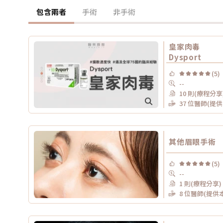
包含兩者
手術
非手術
皇家肉毒
Dysport
(5)
--
10 則(療程分享
37 位醫師(提
其他眉眼手術
(5)
--
1 則(療程分享)
8 位醫師(提供