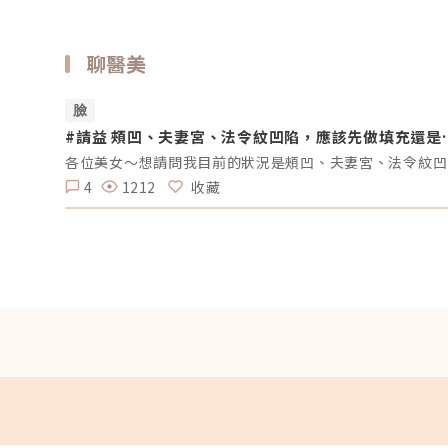
聊醫美
臉
#請益 頰凹、夫妻宮、法令紋凹陷，應該先做填充還是
音波？
各位美女～
4
1212
收藏