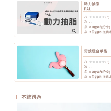
動力抽脂
PAL
(0)
--
0 則(療程分享)
3 位醫師(提供
胃鏡縫合手術
(0)
--
0 則(療程分享)
0 位醫師(提供
不能錯過