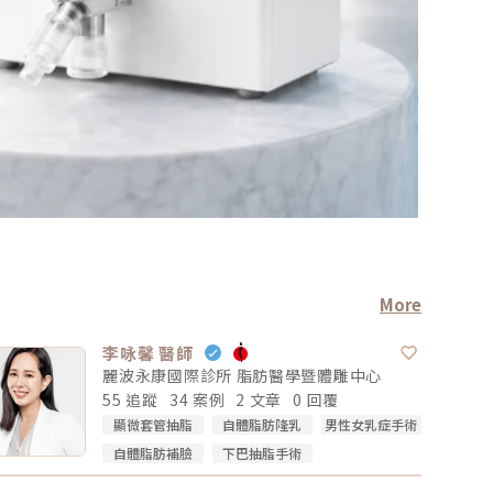
More
李咏馨 醫師
麗波永康國際診所 脂肪醫學暨體雕中心
55 追蹤
34 案例
2 文章
0 回覆
顯微套管抽脂
自體脂肪隆乳
男性女乳症手術
自體脂肪補臉
下巴抽脂手術