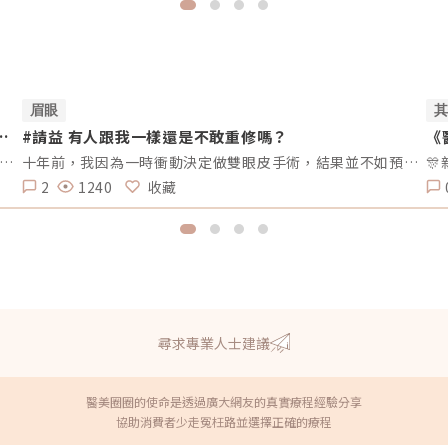
眉眼
電
#請益 有人跟我一樣還是不敢重修嗎？
《
想請問我目前的狀況是頰凹、夫妻宮、法令紋凹陷，去醫美診所諮詢，他是建議我電音波也要做，但療程下來要20萬左右，目前最困擾的是法令紋>頰凹>夫妻宮是先填充完再打電波嗎？還是先打電波再填充呢～～Â
十年前，我因為一時衝動決定做雙眼皮手術，結果並不如預期。兩邊的效果不對稱，一邊提了眼肌，一邊沒有。當時醫生說割寬一點會比較好看，但十年過去了，腫脹雖然消了，可是眼皮開始下垂，又讓我動了重修的念頭。但每次想到重修的風險、可能的失敗，以及花費，我就遲遲不敢行動。尤其看到一些人分享重修失敗的經驗，真的讓人害怕。現在的我，既想改善，又擔心失敗後會更加自卑。我很好奇，有沒有其他人也曾經面臨過類似的困擾？是什麼讓你們猶豫不決？是風險、費用，還是其他原因？這樣的修改方式更為自然，邀請大家分享自己的經歷和想法，而不是直接要求他們回答特定的問題。這樣可以讓討論更為自由和友好。
2
1240
收藏
尋求專業人士建議
醫美圈圈的使命是透過廣大網友的真實療程經驗分享
協助消費者少走冤枉路並選擇正確的療程