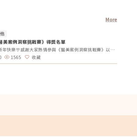
More
其他
其他
醫美案例洞察挑戰賽》得獎名單
#活動討
享見解拿
🎊新年快樂🎊感謝大家熱情參與《醫美案例洞察挑戰賽》以下為「專業評論獎得獎名單」、「活躍參與獎得獎者」及 「推薦好友獲獎者」！獎項將於 02/10（一）前陸續發放，請得獎者耐心等待小編通知💌還沒加入醫美圈圈官方LINE的朋友，記得趕快加入哦💖「點我加入醫美圈圈官方LINE」📢未來我們將舉辦更多有趣的活動，請持續關注，和我們一起探索醫美新知，解鎖更多驚喜獎勵✨ 專業評論獎《7-11購物金50元》 第一週得獎者 第二週得獎者 第三週得獎者 第四週得獎者 五 Timmy Cai 仁者 秦先生 Alita patty Er Yu 昱慧 Jenny T 仁者 秦先生 Er Yu Er Yu Er Yu Jenny T 仁者 仁者 秦先生 Alita Alita 秦先生 fff 小玲 Benson fff Lynnn Iris H MK 五 Jenny T fff 軒軒 軒軒 Chaowei Lynnn Jenny T Lynnn Alita Kimiko 活躍參與獎得獎者《7-11購物金100元》 仁者 Er Yu 秦先生 Alita 小玲 Jenny T Lynnn fff 推薦好友得獎者 獲得獎勵 仁者 LINE Points 10 點數 軒軒 LINE Points 5 點數 Chaowei LINE Points 10 點數
0
1565
收藏
11