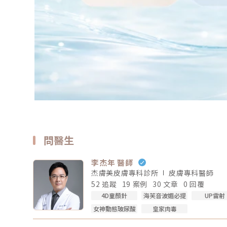
問醫生
李杰年 醫師
杰膚美皮膚專科診所
皮膚專科
醫師
52 追蹤
19 案例
30 文章
0 回覆
4D童顏針
海芙音波媚必提
UP雷射
女神動態玻尿酸
皇家肉毒