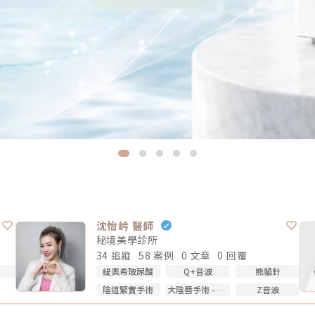
沈怡岒 醫師
秘境美學診所
34 追蹤
58 案例
0 文章
0 回覆
緹奧希玻尿酸
Q+音波
熊貓針
陰道緊實手術
大陰唇手術 - 填補乾扁皺摺
Z音波