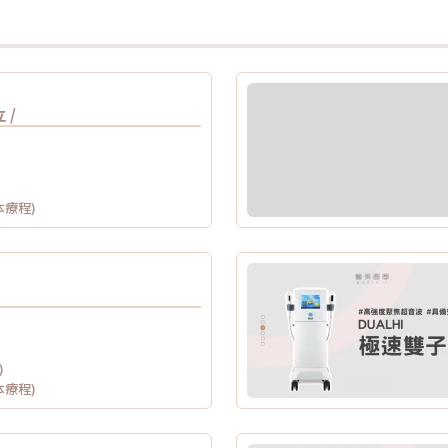
 /
本療程)
)
本療程)