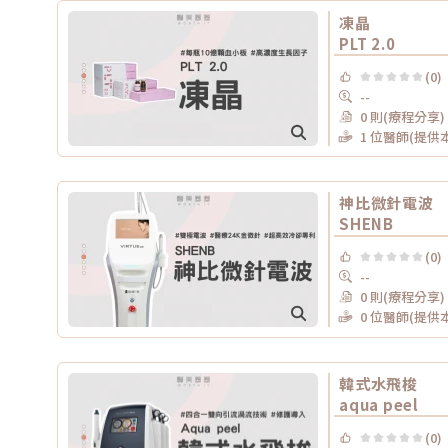
凍晶
PLT 2.0
(0)
--
0 則(療程分享)
1 位醫師(提供
神比微針電波
SHENB
(0)
--
0 則(療程分享)
0 位醫師(提供
韓式水飛梭
aqua peel
(0)