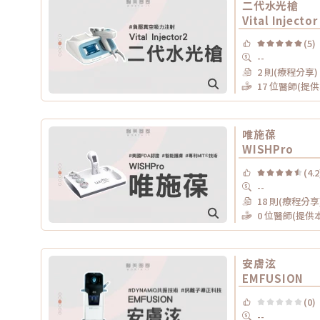
二代水光槍
Vital Injector
(5)
--
2 則(療程分享)
17 位醫師(提
唯施葆
WISHPro
(4.2
--
18 則(療程分享
0 位醫師(提供
安膚泫
EMFUSION
(0)
--