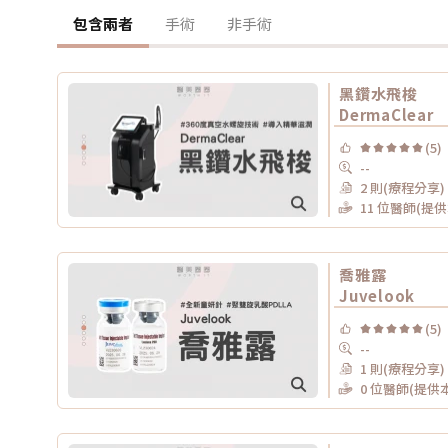
包含兩者
手術
非手術
黑鑽水飛梭
DermaClear
(5)
--
2 則(療程分享)
11 位醫師(提
喬雅露
Juvelook
(5)
--
1 則(療程分享)
0 位醫師(提供