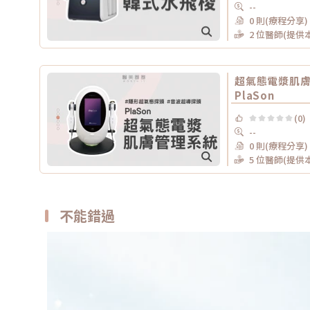
--
0 則(療程分享)
2 位醫師(提供
超氣態電漿肌
PlaSon
(0)
--
0 則(療程分享)
5 位醫師(提供
不能錯過