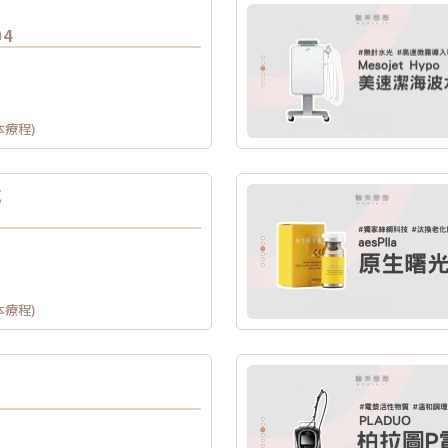
液
04
本療程)
瓶
本療程)