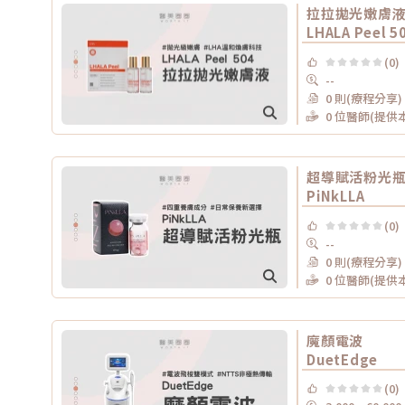
拉拉拋光嫩膚
LHALA Peel 5
(0)
--
0 則(療程分享)
0 位醫師(提供
超導賦活粉光
PiNkLLA
(0)
--
0 則(療程分享)
0 位醫師(提供
魔顏電波
DuetEdge
(0)