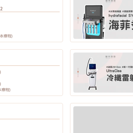
 2
供本療程)
)
)
本療程)