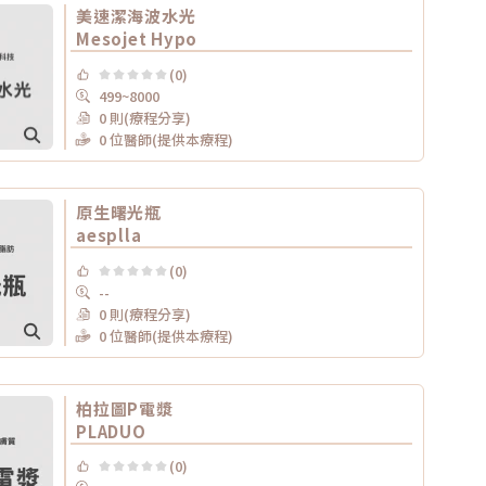
美速潔海波水光
Mesojet Hypo
(0)
499~8000
0 則(療程分享)
0 位醫師(提供本療程)
原生曙光瓶
aesplla
(0)
--
0 則(療程分享)
0 位醫師(提供本療程)
柏拉圖P電漿
PLADUO
(0)