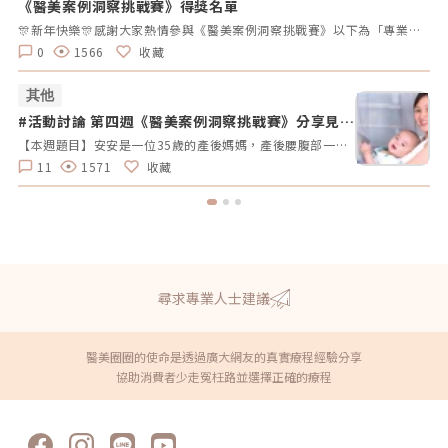
《醫美案例洞察挑戰賽》得獎名單
#
拿
🎊新年快樂🎊感謝大家熱情參與《醫美案例洞察挑戰賽》以下為「專業評論獎得獎名單」、「活躍參與獎得獎者」及 「推薦好友獲獎者」！獎項將於 02/10（一）前陸續發放，請得獎者耐心等待小編通知💌還沒加入醫美圈圈官方LINE的朋友，記得趕快加入哦💖「點我加入醫美圈圈官方LINE」📢未來我們將舉辦更多有趣的活動，請持續關注，和我們一起探索醫美新知，解鎖更多驚喜獎勵✨ 專業評論獎《7-11購物金50元》 第一週得獎者 第二週得獎者 第三週得獎者 第四週得獎者 五 Timmy Cai 仁者 秦先生 Alita patty Er Yu 昱慧 Jenny T 仁者 秦先生 Er Yu Er Yu Er Yu Jenny T 仁者 仁者 秦先生 Alita Alita 秦先生 fff 小玲 Benson fff Lynnn Iris H MK 五 Jenny T fff 軒軒 軒軒 Chaowei Lynnn Jenny T Lynnn Alita Kimiko 活躍參與獎得獎者《7-11購物金100元》 仁者 Er Yu 秦先生 Alita 小玲 Jenny T Lynnn fff 推薦好友得獎者 獲得獎勵 仁者 LINE Points 10 點數 軒軒 LINE Points 5 點數 Chaowei LINE Points 10 點數
0
1566
收藏
其他
#活動討論 第四週《醫美案例洞察挑戰賽》分享見解
#
拿好禮
【本週題目】安安是一位35歲的產後媽媽，產後腰腹部一直瘦不回去，她希望透過非侵入性的療程讓曲線回到產前的狀態。由於對疼痛較為敏感，她希望能選擇舒適度高的療程。請大家幫安安媽咪推薦適合的療程，幫助她輕鬆找回青春緊緻的身材線條。【本週活動時間】01 / 27（一）AM09:00 - 02 / 02（日） PM23:59【活動獎勵】 專業評論獎《7-11購物金50元》抽10名會員 推薦好友留言送《LINE Points 5點數》每人推薦好友上限2人【活動方式】 活動期間每週一AM09:00將在在討論區發布一個模擬的醫美案例。案例包含患者的需求、問題描述。會員需根據案例情境進行分析，並針對該案例提供建議或解決方案。可以提出不同的治療選項、分析治療結果，或者分享相關經驗。每位會員的回應需具體、實用。 官方將根據會員的回應品質來優先評選出「專業評論獎」，這些留言者將優先納入抽獎範圍，以提升其被抽中的機會。留言中若包含分析、建議或醫美知識等。 避免重複、抄襲回覆其他參與者，或發表與前後留言無關的內容。如「同意」、「好棒」等，將不計入抽獎資格。 當週活動的留言截止時間為每週日 23:59。經核對符合活動規範的留言後，將於2025 / 02 / 03（一）統一抽出每週 10 名幸運得主，並另在討論區公布得獎名單。 乙組會員帳號於當週活動僅限留言乙次。 會員連續4週參與《醫美案例洞察》活動者，將有額外抽「活躍參與獎」的機會，可獲得「7-11購物金100元」作為獎勵。【推薦好友留言送】 活動期間，推薦朋友至每週主題活動討論區留言，每成功推薦 1 人可額外獲得「LINE Points 5 點數」。每人最多可推薦 2 人，超過 2 人則無法再獲得額外獎勵。 若多人推薦同一位朋友，獎勵將優先發放給第一位完成回報資料並經核對無誤的推薦者，其他推薦者將不予發放獎勵。此外，若推薦的好友未參與留言，則該推薦視為無效，將不予發放獎勳。 推薦人需確認好友已完成留言，並於2025 / 02 / 02（日）23:59前加入「醫美圈圈官方LINE」，點選LINE圖文選單中的【推薦好友加入】填妥推薦好友問卷資料後提交。 若發現參加者有不當行為，包括使用假帳戶、重複推薦、內容不符合規定或其他影響活動公平性的行為，主辦方保留取消參與資格及不發放獎勵的權利。 所有推薦資料需於2025 / 02 / 02（日）23:59前提交，逾期將視為放棄獎勵資格。 所有推薦資料提交後，官方將進行核對與統計，核對無誤者，「LINE Points 5點數」統一於2025/02/10（一）23:59前陸續發放完畢。如因資料填寫錯誤或未在指定時間內提交而無法核對，恕不補發。<<<點我看更多活動詳情>>
11
1571
收藏
尋求專業人士建議
醫美圈圈的使命是透過廣大網友的真實療程經驗分享
協助消費者少走冤枉路並選擇正確的療程