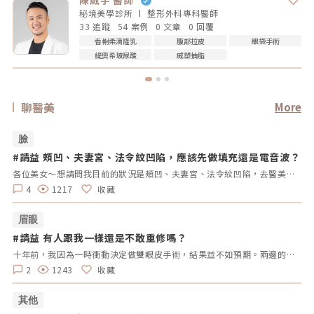
陳威宇 醫師
秘境美學診所
整形外科專科
醫師
33 追蹤
54 案例
0 文章
0 回覆
香榭柔滴隆乳
腹部拉皮
眼袋手術
緹奧希玻尿酸
威塑抽脂
聊醫美
More
臉
#請益 頰凹、夫妻宮、法令紋凹陷，應該先做填充還是電音波？
#
拿
各位美女～想請問我目前的狀況是頰凹、夫妻宮、法令紋凹陷，去醫美診所諮詢，他是建議我電音波也要做，但療程下來要20萬左右，目前最困擾的是法令紋>頰凹>夫妻宮是先填充完再打電波嗎？還是先打電波再填充呢～～Â
4
1217
收藏
眉眼
#請益 有人跟我一樣還是不敢重修嗎？
#
拿
十年前，我因為一時衝動決定做雙眼皮手術，結果並不如預期。兩邊的效果不對稱，一邊提了眼肌，一邊沒有。當時醫生說割寬一點會比較好看，但十年過去了，腫脹雖然消了，可是眼皮開始下垂，又讓我動了重修的念頭。但每次想到重修的風險、可能的失敗，以及花費，我就遲遲不敢行動。尤其看到一些人分享重修失敗的經驗，真的讓人害怕。現在的我，既想改善，又擔心失敗後會更加自卑。我很好奇，有沒有其他人也曾經面臨過類似的困擾？是什麼讓你們猶豫不決？是風險、費用，還是其他原因？這樣的修改方式更為自然，邀請大家分享自己的經歷和想法，而不是直接要求他們回答特定的問題。這樣可以讓討論更為自由和友好。
2
1243
收藏
其他