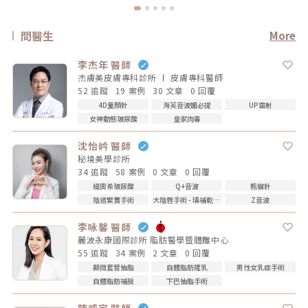
問醫生
More
李杰年 醫師
杰膚美皮膚專科診所
皮膚專科
醫師
52 追蹤
19 案例
30 文章
0 回覆
4D童顏針
海芙音波媚必提
UP雷射
女神動態玻尿酸
皇家肉毒
沈怡岒 醫師
秘境美學診所
34 追蹤
58 案例
0 文章
0 回覆
緹奧希玻尿酸
Q+音波
熊貓針
陰道緊實手術
大陰唇手術 - 填補乾扁皺摺
Z音波
李咏馨 醫師
麗波永康國際診所 脂肪醫學暨體雕中心
55 追蹤
34 案例
2 文章
0 回覆
顯微套管抽脂
自體脂肪隆乳
男性女乳症手術
自體脂肪補臉
下巴抽脂手術