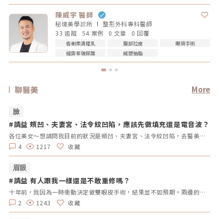
陳威宇 醫師
秘境美學診所
整形外科專科
醫師
33 追蹤
54 案例
0 文章
0 回覆
香榭柔滴隆乳
腹部拉皮
眼袋手術
緹奧希玻尿酸
威塑抽脂
聊醫美
More
臉
#請益 頰凹、夫妻宮、法令紋凹陷，應該先做填充還是電音波？
#
拿
各位美女～想請問我目前的狀況是頰凹、夫妻宮、法令紋凹陷，去醫美診所諮詢，他是建議我電音波也要做，但療程下來要20萬左右，目前最困擾的是法令紋>頰凹>夫妻宮是先填充完再打電波嗎？還是先打電波再填充呢～～Â
4
1217
收藏
眉眼
#請益 有人跟我一樣還是不敢重修嗎？
#
拿
十年前，我因為一時衝動決定做雙眼皮手術，結果並不如預期。兩邊的效果不對稱，一邊提了眼肌，一邊沒有。當時醫生說割寬一點會比較好看，但十年過去了，腫脹雖然消了，可是眼皮開始下垂，又讓我動了重修的念頭。但每次想到重修的風險、可能的失敗，以及花費，我就遲遲不敢行動。尤其看到一些人分享重修失敗的經驗，真的讓人害怕。現在的我，既想改善，又擔心失敗後會更加自卑。我很好奇，有沒有其他人也曾經面臨過類似的困擾？是什麼讓你們猶豫不決？是風險、費用，還是其他原因？這樣的修改方式更為自然，邀請大家分享自己的經歷和想法，而不是直接要求他們回答特定的問題。這樣可以讓討論更為自由和友好。
2
1243
收藏