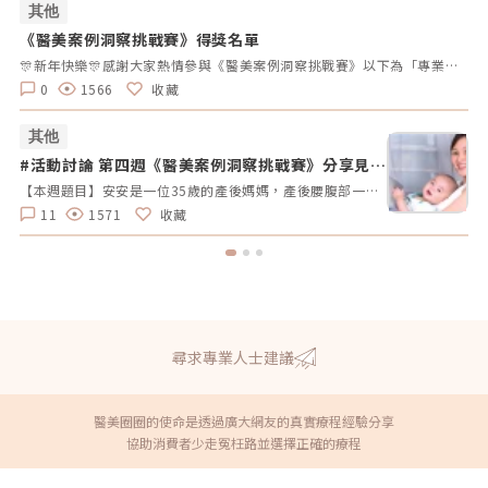
其他
《醫美案例洞察挑戰賽》得獎名單
#
拿
🎊新年快樂🎊感謝大家熱情參與《醫美案例洞察挑戰賽》以下為「專業評論獎得獎名單」、「活躍參與獎得獎者」及 「推薦好友獲獎者」！獎項將於 02/10（一）前陸續發放，請得獎者耐心等待小編通知💌還沒加入醫美圈圈官方LINE的朋友，記得趕快加入哦💖「點我加入醫美圈圈官方LINE」📢未來我們將舉辦更多有趣的活動，請持續關注，和我們一起探索醫美新知，解鎖更多驚喜獎勵✨ 專業評論獎《7-11購物金50元》 第一週得獎者 第二週得獎者 第三週得獎者 第四週得獎者 五 Timmy Cai 仁者 秦先生 Alita patty Er Yu 昱慧 Jenny T 仁者 秦先生 Er Yu Er Yu Er Yu Jenny T 仁者 仁者 秦先生 Alita Alita 秦先生 fff 小玲 Benson fff Lynnn Iris H MK 五 Jenny T fff 軒軒 軒軒 Chaowei Lynnn Jenny T Lynnn Alita Kimiko 活躍參與獎得獎者《7-11購物金100元》 仁者 Er Yu 秦先生 Alita 小玲 Jenny T Lynnn fff 推薦好友得獎者 獲得獎勵 仁者 LINE Points 10 點數 軒軒 LINE Points 5 點數 Chaowei LINE Points 10 點數
0
1566
收藏
其他
#活動討論 第四週《醫美案例洞察挑戰賽》分享見解
#
拿好禮
【本週題目】安安是一位35歲的產後媽媽，產後腰腹部一直瘦不回去，她希望透過非侵入性的療程讓曲線回到產前的狀態。由於對疼痛較為敏感，她希望能選擇舒適度高的療程。請大家幫安安媽咪推薦適合的療程，幫助她輕鬆找回青春緊緻的身材線條。【本週活動時間】01 / 27（一）AM09:00 - 02 / 02（日） PM23:59【活動獎勵】 專業評論獎《7-11購物金50元》抽10名會員 推薦好友留言送《LINE Points 5點數》每人推薦好友上限2人【活動方式】 活動期間每週一AM09:00將在在討論區發布一個模擬的醫美案例。案例包含患者的需求、問題描述。會員需根據案例情境進行分析，並針對該案例提供建議或解決方案。可以提出不同的治療選項、分析治療結果，或者分享相關經驗。每位會員的回應需具體、實用。 官方將根據會員的回應品質來優先評選出「專業評論獎」，這些留言者將優先納入抽獎範圍，以提升其被抽中的機會。留言中若包含分析、建議或醫美知識等。 避免重複、抄襲回覆其他參與者，或發表與前後留言無關的內容。如「同意」、「好棒」等，將不計入抽獎資格。 當週活動的留言截止時間為每週日 23:59。經核對符合活動規範的留言後，將於2025 / 02 / 03（一）統一抽出每週 10 名幸運得主，並另在討論區公布得獎名單。 乙組會員帳號於當週活動僅限留言乙次。 會員連續4週參與《醫美案例洞察》活動者，將有額外抽「活躍參與獎」的機會，可獲得「7-11購物金100元」作為獎勵。【推薦好友留言送】 活動期間，推薦朋友至每週主題活動討論區留言，每成功推薦 1 人可額外獲得「LINE Points 5 點數」。每人最多可推薦 2 人，超過 2 人則無法再獲得額外獎勵。 若多人推薦同一位朋友，獎勵將優先發放給第一位完成回報資料並經核對無誤的推薦者，其他推薦者將不予發放獎勵。此外，若推薦的好友未參與留言，則該推薦視為無效，將不予發放獎勳。 推薦人需確認好友已完成留言，並於2025 / 02 / 02（日）23:59前加入「醫美圈圈官方LINE」，點選LINE圖文選單中的【推薦好友加入】填妥推薦好友問卷資料後提交。 若發現參加者有不當行為，包括使用假帳戶、重複推薦、內容不符合規定或其他影響活動公平性的行為，主辦方保留取消參與資格及不發放獎勵的權利。 所有推薦資料需於2025 / 02 / 02（日）23:59前提交，逾期將視為放棄獎勵資格。 所有推薦資料提交後，官方將進行核對與統計，核對無誤者，「LINE Points 5點數」統一於2025/02/10（一）23:59前陸續發放完畢。如因資料填寫錯誤或未在指定時間內提交而無法核對，恕不補發。<<<點我看更多活動詳情>>
11
1571
收藏
尋求專業人士建議
醫美圈圈的使命是透過廣大網友的真實療程經驗分享
協助消費者少走冤枉路並選擇正確的療程