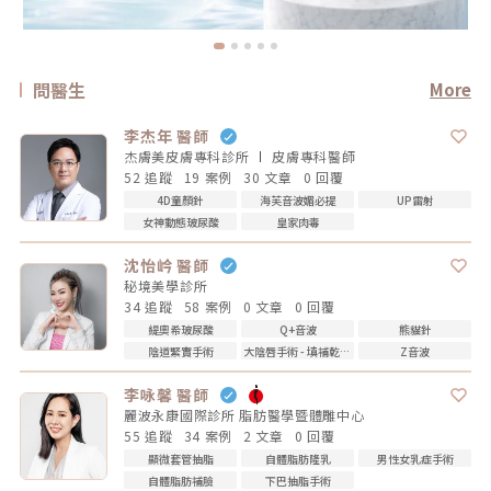
問醫生
More
李杰年 醫師
杰膚美皮膚專科診所
皮膚專科
醫師
52 追蹤
19 案例
30 文章
0 回覆
4D童顏針
海芙音波媚必提
UP雷射
女神動態玻尿酸
皇家肉毒
沈怡岒 醫師
秘境美學診所
34 追蹤
58 案例
0 文章
0 回覆
緹奧希玻尿酸
Q+音波
熊貓針
陰道緊實手術
大陰唇手術 - 填補乾扁皺摺
Z音波
李咏馨 醫師
麗波永康國際診所 脂肪醫學暨體雕中心
55 追蹤
34 案例
2 文章
0 回覆
顯微套管抽脂
自體脂肪隆乳
男性女乳症手術
自體脂肪補臉
下巴抽脂手術