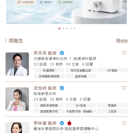
問醫生
More
李杰年 醫師
杰膚美皮膚專科診所
皮膚專科
醫師
52 追蹤
19 案例
30 文章
0 回覆
4D童顏針
海芙音波媚必提
UP雷射
女神動態玻尿酸
皇家肉毒
沈怡岒 醫師
秘境美學診所
34 追蹤
58 案例
0 文章
0 回覆
緹奧希玻尿酸
Q+音波
熊貓針
陰道緊實手術
大陰唇手術 - 填補乾扁皺摺
Z音波
李咏馨 醫師
麗波永康國際診所 脂肪醫學暨體雕中心