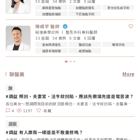
55 追蹤
34 案例
2 文章
0 回覆
顯微套管抽脂
自體脂肪隆乳
男性女乳症手術
自體脂肪補臉
下巴抽脂手術
陳威宇 醫師
秘境美學診所
整形外科專科
醫師
33 追蹤
54 案例
0 文章
0 回覆
香榭柔滴隆乳
腹部拉皮
眼袋手術
緹奧希玻尿酸
威塑抽脂
聊醫美
More
臉
#請益 頰凹、夫妻宮、法令紋凹陷，應該先做填充還是電音波？
#
拿
各位美女～想請問我目前的狀況是頰凹、夫妻宮、法令紋凹陷，去醫美診所諮詢，他是建議我電音波也要做，但療程下來要20萬左右，目前最困擾的是法令紋>頰凹>夫妻宮是先填充完再打電波嗎？還是先打電波再填充呢～～Â
4
1197
收藏
眉眼
#請益 有人跟我一樣還是不敢重修嗎？
#
拿
十年前，我因為一時衝動決定做雙眼皮手術，結果並不如預期。兩邊的效果不對稱，一邊提了眼肌，一邊沒有。當時醫生說割寬一點會比較好看，但十年過去了，腫脹雖然消了，可是眼皮開始下垂，又讓我動了重修的念頭。但每次想到重修的風險、可能的失敗，以及花費，我就遲遲不敢行動。尤其看到一些人分享重修失敗的經驗，真的讓人害怕。現在的我，既想改善，又擔心失敗後會更加自卑。我很好奇，有沒有其他人也曾經面臨過類似的困擾？是什麼讓你們猶豫不決？是風險、費用，還是其他原因？這樣的修改方式更為自然，邀請大家分享自己的經歷和想法，而不是直接要求他們回答特定的問題。這樣可以讓討論更為自由和友好。