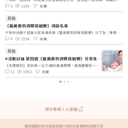
2
1232
收藏
其他
《醫美案例洞察挑戰賽》得獎名單
#
拿
🎊新年快樂🎊感謝大家熱情參與《醫美案例洞察挑戰賽》以下為「專業評論獎得獎名單」、「活躍參與獎得獎者」及 「推薦好友獲獎者」！獎項將於 02/10（一）前陸續發放，請得獎者耐心等待小編通知💌還沒加入醫美圈圈官方LINE的朋友，記得趕快加入哦💖「點我加入醫美圈圈官方LINE」📢未來我們將舉辦更多有趣的活動，請持續關注，和我們一起探索醫美新知，解鎖更多驚喜獎勵✨ 專業評論獎《7-11購物金50元》 第一週得獎者 第二週得獎者 第三週得獎者 第四週得獎者 五 Timmy Cai 仁者 秦先生 Alita patty Er Yu 昱慧 Jenny T 仁者 秦先生 Er Yu Er Yu Er Yu Jenny T 仁者 仁者 秦先生 Alita Alita 秦先生 fff 小玲 Benson fff Lynnn Iris H MK 五 Jenny T fff 軒軒 軒軒 Chaowei Lynnn Jenny T Lynnn Alita Kimiko 活躍參與獎得獎者《7-11購物金100元》 仁者 Er Yu 秦先生 Alita 小玲 Jenny T Lynnn fff 推薦好友得獎者 獲得獎勵 仁者 LINE Points 10 點數 軒軒 LINE Points 5 點數 Chaowei LINE Points 10 點數
0
1556
收藏
其他
#活動討論 第四週《醫美案例洞察挑戰賽》分享見解
#
拿好禮
【本週題目】安安是一位35歲的產後媽媽，產後腰腹部一直瘦不回去，她希望透過非侵入性的療程讓曲線回到產前的狀態。由於對疼痛較為敏感，她希望能選擇舒適度高的療程。請大家幫安安媽咪推薦適合的療程，幫助她輕鬆找回青春緊緻的身材線條。【本週活動時間】01 / 27（一）AM09:00 - 02 / 02（日） PM23:59【活動獎勵】 專業評論獎《7-11購物金50元》抽10名會員 推薦好友留言送《LINE Points 5點數》每人推薦好友上限2人【活動方式】 活動期間每週一AM09:00將在在討論區發布一個模擬的醫美案例。案例包含患者的需求、問題描述。會員需根據案例情境進行分析，並針對該案例提供建議或解決方案。可以提出不同的治療選項、分析治療結果，或者分享相關經驗。每位會員的回應需具體、實用。 官方將根據會員的回應品質來優先評選出「專業評論獎」，這些留言者將優先納入抽獎範圍，以提升其被抽中的機會。留言中若包含分析、建議或醫美知識等。 避免重複、抄襲回覆其他參與者，或發表與前後留言無關的內容。如「同意」、「好棒」等，將不計入抽獎資格。 當週活動的留言截止時間為每週日 23:59。經核對符合活動規範的留言後，將於2025 / 02 / 03（一）統一抽出每週 10 名幸運得主，並另在討論區公布得獎名單。 乙組會員帳號於當週活動僅限留言乙次。 會員連續4週參與《醫美案例洞察》活動者，將有額外抽「活躍參與獎」的機會，可獲得「7-11購物金100元」作為獎勵。【推薦好友留言送】 活動期間，推薦朋友至每週主題活動討論區留言，每成功推薦 1 人可額外獲得「LINE Points 5 點數」。每人最多可推薦 2 人，超過 2 人則無法再獲得額外獎勵。 若多人推薦同一位朋友，獎勵將優先發放給第一位完成回報資料並經核對無誤的推薦者，其他推薦者將不予發放獎勵。此外，若推薦的好友未參與留言，則該推薦視為無效，將不予發放獎勳。 推薦人需確認好友已完成留言，並於2025 / 02 / 02（日）23:59前加入「醫美圈圈官方LINE」，點選LINE圖文選單中的【推薦好友加入】填妥推薦好友問卷資料後提交。 若發現參加者有不當行為，包括使用假帳戶、重複推薦、內容不符合規定或其他影響活動公平性的行為，主辦方保留取消參與資格及不發放獎勵的權利。 所有推薦資料需於2025 / 02 / 02（日）23:59前提交，逾期將視為放棄獎勵資格。 所有推薦資料提交後，官方將進行核對與統計，核對無誤者，「LINE Points 5點數」統一於2025/02/10（一）23:59前陸續發放完畢。如因資料填寫錯誤或未在指定時間內提交而無法核對，恕不補發。<<<點我看更多活動詳情>>
11
1562
收藏
尋求專業人士建議
醫美圈圈的使命是透過廣大網友的真實療程經驗分享