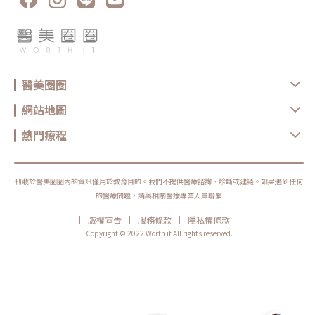
醫美圈圈
網站地圖
熱門療程
刊載於醫美圈圈內的資訊僅用於教育目的。我們不提供醫療諮詢、診斷或建議。如果遇到任何
的醫療問題，請與相關醫療專業人員聯繫
|
|
|
|
版權宣告
服務條款
隱私權條款
Copyright © 2022 Worth it All rights reserved.