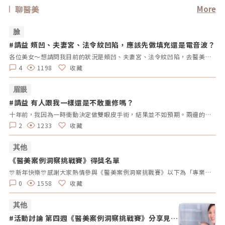
聊醫美
More
臉
#請益 頰凹、夫妻宮、法令紋凹陷，應該先做填充還是電音波？
#
拿
各位美女～想請問我目前的狀況是頰凹、夫妻宮、法令紋凹陷，去醫美診所諮詢，他是建議我電音波也要做，但療程下來要20萬左右，目前最困擾的是法令紋>頰凹>夫妻宮是先填充完再打電波嗎？還是先打電波再填充呢～～Â
4
1198
收藏
眉眼
#請益 有人跟我一樣還是不敢重修嗎？
#
拿
十年前，我因為一時衝動決定做雙眼皮手術，結果並不如預期。兩邊的效果不對稱，一邊提了眼肌，一邊沒有。當時醫生說割寬一點會比較好看，但十年過去了，腫脹雖然消了，可是眼皮開始下垂，又讓我動了重修的念頭。但每次想到重修的風險、可能的失敗，以及花費，我就遲遲不敢行動。尤其看到一些人分享重修失敗的經驗，真的讓人害怕。現在的我，既想改善，又擔心失敗後會更加自卑。我很好奇，有沒有其他人也曾經面臨過類似的困擾？是什麼讓你們猶豫不決？是風險、費用，還是其他原因？這樣的修改方式更為自然，邀請大家分享自己的經歷和想法，而不是直接要求他們回答特定的問題。這樣可以讓討論更為自由和友好。
2
1233
收藏
其他
《醫美案例洞察挑戰賽》得獎名單
#
拿
🎊新年快樂🎊感謝大家熱情參與《醫美案例洞察挑戰賽》以下為「專業評論獎得獎名單」、「活躍參與獎得獎者」及 「推薦好友獲獎者」！獎項將於 02/10（一）前陸續發放，請得獎者耐心等待小編通知💌還沒加入醫美圈圈官方LINE的朋友，記得趕快加入哦💖「點我加入醫美圈圈官方LINE」📢未來我們將舉辦更多有趣的活動，請持續關注，和我們一起探索醫美新知，解鎖更多驚喜獎勵✨ 專業評論獎《7-11購物金50元》 第一週得獎者 第二週得獎者 第三週得獎者 第四週得獎者 五 Timmy Cai 仁者 秦先生 Alita patty Er Yu 昱慧 Jenny T 仁者 秦先生 Er Yu Er Yu Er Yu Jenny T 仁者 仁者 秦先生 Alita Alita 秦先生 fff 小玲 Benson fff Lynnn Iris H MK 五 Jenny T fff 軒軒 軒軒 Chaowei Lynnn Jenny T Lynnn Alita Kimiko 活躍參與獎得獎者《7-11購物金100元》 仁者 Er Yu 秦先生 Alita 小玲 Jenny T Lynnn fff 推薦好友得獎者 獲得獎勵 仁者 LINE Points 10 點數 軒軒 LINE Points 5 點數 Chaowei LINE Points 10 點數
0
1558
收藏
其他
#活動討論 第四週《醫美案例洞察挑戰賽》分享見解
#