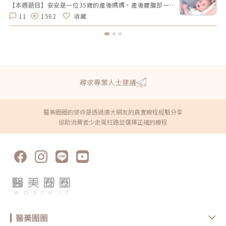
拿好禮
【本週題目】安安是一位35歲的產後媽媽，產後腰腹部一直瘦不回去，她希望透過非侵入性的療程讓曲線回到產前的狀態。由於對疼痛較為敏感，她希望能選擇舒適度高的療程。請大家幫安安媽咪推薦適合的療程，幫助她輕鬆找回青春緊緻的身材線條。【本週活動時間】01 / 27（一）AM09:00 - 02 / 02（日） PM23:59【活動獎勵】 專業評論獎《7-11購物金50元》抽10名會員 推薦好友留言送《LINE Points 5點數》每人推薦好友上限2人【活動方式】 活動期間每週一AM09:00將在在討論區發布一個模擬的醫美案例。案例包含患者的需求、問題描述。會員需根據案例情境進行分析，並針對該案例提供建議或解決方案。可以提出不同的治療選項、分析治療結果，或者分享相關經驗。每位會員的回應需具體、實用。 官方將根據會員的回應品質來優先評選出「專業評論獎」，這些留言者將優先納入抽獎範圍，以提升其被抽中的機會。留言中若包含分析、建議或醫美知識等。 避免重複、抄襲回覆其他參與者，或發表與前後留言無關的內容。如「同意」、「好棒」等，將不計入抽獎資格。 當週活動的留言截止時間為每週日 23:59。經核對符合活動規範的留言後，將於2025 / 02 / 03（一）統一抽出每週 10 名幸運得主，並另在討論區公布得獎名單。 乙組會員帳號於當週活動僅限留言乙次。 會員連續4週參與《醫美案例洞察》活動者，將有額外抽「活躍參與獎」的機會，可獲得「7-11購物金100元」作為獎勵。【推薦好友留言送】 活動期間，推薦朋友至每週主題活動討論區留言，每成功推薦 1 人可額外獲得「LINE Points 5 點數」。每人最多可推薦 2 人，超過 2 人則無法再獲得額外獎勵。 若多人推薦同一位朋友，獎勵將優先發放給第一位完成回報資料並經核對無誤的推薦者，其他推薦者將不予發放獎勵。此外，若推薦的好友未參與留言，則該推薦視為無效，將不予發放獎勳。 推薦人需確認好友已完成留言，並於2025 / 02 / 02（日）23:59前加入「醫美圈圈官方LINE」，點選LINE圖文選單中的【推薦好友加入】填妥推薦好友問卷資料後提交。 若發現參加者有不當行為，包括使用假帳戶、重複推薦、內容不符合規定或其他影響活動公平性的行為，主辦方保留取消參與資格及不發放獎勵的權利。 所有推薦資料需於2025 / 02 / 02（日）23:59前提交，逾期將視為放棄獎勵資格。 所有推薦資料提交後，官方將進行核對與統計，核對無誤者，「LINE Points 5點數」統一於2025/02/10（一）23:59前陸續發放完畢。如因資料填寫錯誤或未在指定時間內提交而無法核對，恕不補發。<<<點我看更多活動詳情>>
11
1562
收藏
尋求專業人士建議
醫美圈圈的使命是透過廣大網友的真實療程經驗分享
協助消費者少走冤枉路並選擇正確的療程
醫美圈圈