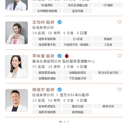
4D童顏針
海芙音波媚必提
UP雷射
女神動態玻尿酸
皇家肉毒
沈怡岒 醫師
秘境美學診所
34 追蹤
58 案例
0 文章
0 回覆
緹奧希玻尿酸
Q+音波
熊貓針
陰道緊實手術
大陰唇手術 - 填補乾扁皺摺
Z音波
李咏馨 醫師
麗波永康國際診所 脂肪醫學暨體雕中心
55 追蹤
34 案例
2 文章
0 回覆
顯微套管抽脂
自體脂肪隆乳
男性女乳症手術
自體脂肪補臉
下巴抽脂手術
陳威宇 醫師
秘境美學診所
整形外科專科
醫師
33 追蹤
54 案例
0 文章
0 回覆
香榭柔滴隆乳
腹部拉皮
眼袋手術
緹奧希玻尿酸
威塑抽脂