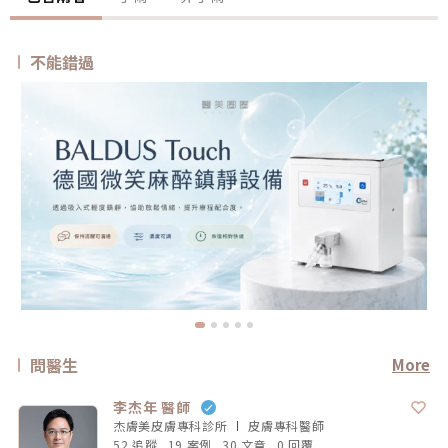
不能錯過
問醫生
More
李杰年 醫師
杰膚美皮膚專科診所
皮膚專科
醫師
52 追蹤
19 案例
30 文章
0 回覆