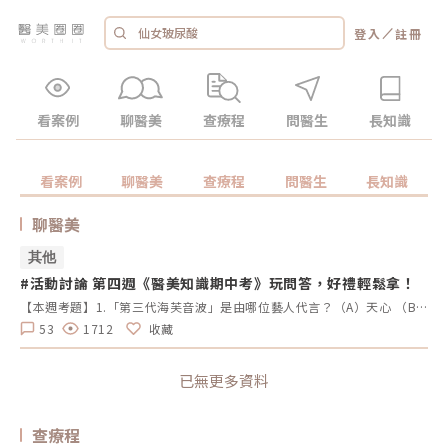
／
登入
註冊
看案例
聊醫美
查療程
問醫生
長知識
看案例
聊醫美
查療程
問醫生
長知識
聊醫美
其他
#活動討論 第四週《醫美知識期中考》玩問答，好禮輕鬆拿！
【本週考題】1.「第三代海芙音波」是由哪位藝人代言？（A）天心 （B）陳美鳳 （C）蕭薔 （D）蔡淑臻2.PRP療法的全名是什麼？（A）皮膚再生療法 （B）自體脂肪填充 （C）高濃度血小板血漿療法 （D）增肌減脂3.下列哪3種療程用來提升臉部輪廓線條有幫助？（A）電波拉皮 （B）肉毒桿菌素 （C）玻尿酸 （D）水光針4.以下哪個品牌的玻尿酸在市場上有「隱形玻尿酸」的稱號？（A）仙女玻尿酸 （B）瑞絲朗 （C）喬雅登 （D）緹奧希5.以下哪個針劑品牌來自韓國？（A）4D舒顏萃 （B）洢蓮絲 （C）喬雅登（D）喬雅露【本週活動時間】9/9(一)AM09:00-9/15 PM23:59(日)【活動獎勵】《LINE POINTS 50點》抽10名會員【活動方式】1.活動期間每週一AM09:00將在活動討論區釋出5道醫美問題。2.於每週日23:59回覆截止，經核對皆符合活動規範，將於次週一抽出得獎者、發放獎勵。3.若經查詢發佈無意義的回文，則喪失抽獎、獲獎資格。例如：非主題回覆、未完整回覆等。4.每位會員在當週僅限參與問答乙次。5.若當週獲獎的會員帳號，次週仍可參與問答和抽獎。6.連續4週皆有參與問答者，不論答案是否正確，皆可參加抽「LINE POINTS 100點」。7.每週一會於對應的活動討論區最下方公布得獎會員，請獲獎者務必加入「醫美圈圈官方LINE」以利獎勵發放。【回文範例】1.近期李英愛代言的醫美療程名稱？（A）Z音波（B）十倍電波 （C）精靈電波2.BTL EMFACE中文療程名稱？（A）菲斯波（B）時空E電波3.EMBODY其中療程效果是減脂嗎？（A）是 （B）否4.有小鳳凰之稱的是什麼？（A）玩美電波（B）索夫波 （C）翡翠電波5.玩美電波是由哪位藝人代言？（A）小S （B）隋棠（C）梁詠琪回文範例：Z音波，菲斯波，是，玩美電波，小S※請依照上述回覆格式，以避免混亂。第四週的正確答案如下：蔡淑臻，高濃度血小板血漿療法，電波拉皮、肉毒桿菌素、玻尿酸，緹奧希，喬雅露
53
1712
收藏
已無更多資料
查療程