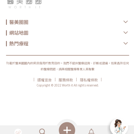
間，同時提高療程舒適感。大事記2：隆乳假體崛起，擁有完美傲人曲
線！擁有傲人的事業線一直以來是許多女性夢寐以求的夢想。不論是天
生胸部較小、大小不一，或者是經歷了產後乳房下垂，想改善胸部外觀
的需求持續存在，因此隆乳手術成為受歡迎且有效的解決方式。隆乳假
體的材質也不斷創新，不僅提升了觸感的自然度，更加強了手術的安全
醫美圈圈
性。Mentor Xtra女王波2023年推出就被譽為「隆乳界的真奶」，並且
已獲得多國認證。特殊的增高型義乳設計，不僅縮小了植體底盤，還提
網站地圖
升了整體的凸度，特別適合骨架嬌小、上胸皮下組織較薄的女性。女王
波以光滑圓盤和非常好的柔軟度脫穎而出，為追求完美曲線的女性提供
了一項嶄新的選擇。PERLE珍珠波於2023年10月在台上市，來自英國
熱門療程
的GC Aesthetics®，有40年以上的醫療經驗。全球70國超過300萬個植
入物和超過10年的臨床數據，賦予珍珠波更高安全性。100%填充率防
止水波紋，柔軟流動性來自內層有機矽聚合物的優越比例和交聯密度，
使手術更易直入且切口更小。JOY Ergonomix2 魔滴2.0醫療大廠
Establishment Labs旗下推出的Motiva Ergonomix2 「JOY」隆乳假
刊載於醫美圈圈內的資訊僅用於教育目的。我們不提供醫療諮詢、診斷或建議。如果遇到任何
體，2023年正式通過台灣TFDA認證。擬真、穩定、安全、美觀的創新
的醫療問題，請與相關醫療專業人員聯繫
設計，將隆乳提升至更高境界。極真實感的MOTIVA
SUPERSILICONES®材質、高度流動性的4D流體凝膠技術、
BLUSEAL+®外膜覆蓋技術，為隆乳假體重新定義美的標準。 （圖／
|
|
|
|
版權宣告
服務條款
隱私權條款
BTL 台灣比特樂 官網）大事記3：微針電波新時代來臨！EXION時空E
Copyright © 2022 Worth it All rights reserved.
電波領先潮流微針電波的推出引起許多愛美民眾的廣泛討論，由
POTENZA無限電波、MORPHEUS8墨菲斯微針電波和SYLFIRM矽谷電
波等開啟潮流先驅，後續更有新勢力加入，其中包括BTL的EXION時空
E電波、Profound Matrix美萃電波、Shenb神筆微針電波等。BTL的
「EXION時空E電波」在這場競爭中脫穎而出。值得期待的是，這台儀
器目前在台灣雖然僅有Fractional RF微針探頭，但隨著適應證申請通
過，未來有機會結合單極電波（與鳳凰電波相同技術）和HIFU聚焦式超
音波（與海芙音波相同技術），同時擁有臉部、身體雙探頭，以及
EMFEMME 360女性私密處專用探頭，是一台頗令人期待的全方位機
種。大事記4：再生醫學越發成熟，探索細胞修復療程新里程碑！提到
細胞修復，絕不能錯過的是醫美科技新突破「INDIBA 英特波」！
「INDIBA 英特波」是一種單極電波系統，使用非侵入性頻率 (RF)，通