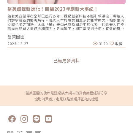
醫美療程新進化！回顧2023年創新大事紀！
隨著美容醫學在全球已盛行多年，透過創新科技不斷引領潮流，帶給人
們許多嶄新的醫美療程。現代人忙於事業和生活的雙重壓力，相對生活
步調也隨之加快，因此「躺」美學已成為潮流中的代表，代表著人們不
再需要花費大量時間和精力，只需躺下，即可享受到快速、有效的療程
成果，更貼近現代人的需求和生活節奏。不過，在尋求醫美療程時需謹
醫美圈圈
慎選擇，絕不能盲目追求潮流，務必遵照專業醫師建議，以確保在過程
中能夠兼顧安全和效果。現在，就讓我們一起來回顧2023年醫美領域
2023-12-27
3120
收藏
有哪些重要的大事紀吧！ （圖／網路）大事記1：電音波熱潮居高不
下，名人加持不退潮！由知名女演員陳美鳳與林心如代言的鳳凰電波，
至今仍在醫美領域保持著極高的評價，優越的效果與明星光環鞏固了市
場地位，也帶動了其他電音波療程熱潮，品牌與名人的結合更進一步推
已無更多資料
動了電音波的商機。 （圖／網路）Oligio玩美電波由「國際巨星」小S
代言，市場上有小鳳凰之稱的玩美電波，它的熱門程度不亞於鳳凰電
波，既然稱為小鳳凰，當然作用原理也相同。透過「立體容積式加熱」
的單極電波技術，將熱能有效直達至皮膚真皮層組織。改善臉部皺紋及
細紋的問題。 （圖／網路）Sofwave索夫波榮獲美國FDA、歐盟CE、
台灣TFDA 3項國際認證及多項國際美妝大獎，集結電音波的優勢，同樣
能針對臉部皺紋及細紋達到改善的效果。就連梁詠琪GiGi也青睞並代言
這項產品，毫不費力地保持她青春的風采。如今，更譽為名媛貴婦們最
醫美圈圈的使命是透過廣大網友的真實療程經驗分享
新的凍齡神器！ （圖／網路）Ultraformer MPT 海芙音波媚必提由韓
協助消費者少走冤枉路並選擇正確的療程
國音波大廠Classys所推出的全新音波拉提機種，於2023年8月底正式
在台上市。專利微脈衝技術能在一發中創造417個連續熱凝結點，提升
更大、更全面的受熱面積。搭配新一代10種不同探頭，共有20種以上
治療模式，具有臉部拉提、頦下拉提及身體緊實、減少腹圍…等多種適
應症。New Doublo 倍提電音雙波今年推出的New Doublo 倍提電音
雙波擁有獨特的雙波探頭世界專利，能同時釋放RF電波＋HIFU聚焦式
超音波2種能量，深度達到6種層次。衛福部所核准的適應證包含了眉毛
拉提、雙頰下腹大腿皮膚緊實及改善鬆弛的頦下，等多種用途，由淺到
深全方位緊實拉提效果。更採用U-turn來回能量輸出模式，有效縮短時