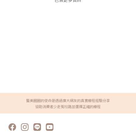
已無更多資料
醫美圈圈的使命是透過廣大網友的真實療程經驗分享
協助消費者少走冤枉路並選擇正確的療程