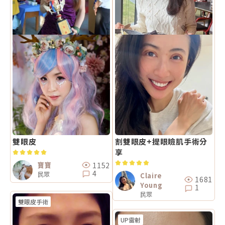
雙眼皮
割雙眼皮+提眼瞼肌手術分
享
1152
寶寶
4
民眾
Claire
1681
Young
1
民眾
雙眼皮手術
UP雷射