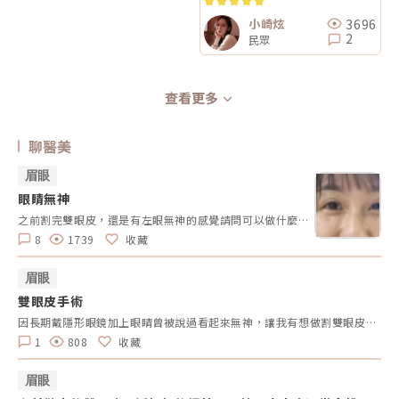
享）
3696
小崎炫
2
民眾
查看更多
聊醫美
眉眼
眼睛無神
之前割完雙眼皮，還是有左眼無神的感覺請問可以做什麼調整呢？可以再縫嗎？左眼無神
8
1739
收藏
眉眼
雙眼皮手術
因長期戴隱形眼鏡加上眼睛曾被說過看起來無神，讓我有想做割雙眼皮手術念頭，因為結婚要拍婚紗照於是讓我真的下定決心要割雙眼皮，我透過網路上的分享決定請簡X美形診所的張X軒醫師來幫我動手術。剛手術半年內很不自然，但過一年以後雙眼皮變得很自然且變漂亮了.因為我是內衣設計師常常要面對廠商及出國考察，覺得面貌很重要，自己經過割雙眼皮手術變漂亮更增加自信滿滿，因為不管男生或女生都需靠臉吃飯的，外表很重要～每天需要交際應酬，才能完成老闆交付的使命.我們的外貌無法改變，所以借由微整形來讓自己更完美，以此經驗跟大家分享，謝謝。
1
808
收藏
眉眼