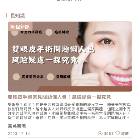
長知識
療程新訊
雙眼皮手術常見問題懶人包！風險疑慮一探究竟
雙眼皮手術至今仍是美容醫學領域最受青睞的療程之一，隨著美容醫學
技術日新月異，越來越多人對雙眼皮手術產生濃厚興趣，但隨之而來有
許多的疑問和潛在疑慮。小編彙整雙眼皮手術一系列常見問題懶人包，
從手術併發症、重修、疤痕、牢固等解析相關風險，為大家解開心中的
困惑，並對雙眼皮手術有更清晰的認知。淺在風險：雙眼皮手術常見的
醫美圈圈
併發症只要是侵入式手術不可避免會引發一些併發症，雙眼皮手術也非
例外，有機率面臨傷口感染、皮下血腫等問題。一般情況下，輕微的皮
2023-12-14
3067
收藏
下血腫會逐漸被組織吸收，並不會對造成嚴重影響。在術後初期，必須
妥善照護傷口，以減輕傷口感染的風險。一旦感染發生，應立即回診儘