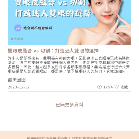
激性食物：避免生食、海鮮、辛辣以及對眼睛容易造成腫脹的食物，可
年齡增長：年齡增長會讓提眼瞼肌和眼瞼板因老化而發生變化，接合處
防止惡化腫脹的情況。 避免吸菸飲酒：由於尼古丁會影響新陳代謝，延
也隨之逐漸退化，最後造成眼皮下垂的現象。• 神經問題：患者本身
緩組織癒合，甚至會導致皮膚組織壞死。 請勿拉扯傷口：避免進行劇烈
腦神經受損或是使用其他藥物，都會讓提眼瞼肌無法正常發揮力量。•
運動、碰撞或提重物，盡量不低頭，以免影響傷口恢復。 避免平躺：如
外傷問題：如果受到外力衝擊而造成提眼肌受傷，就會失去正常作用，
果有出現瘀青和腫脹的情況下，睡覺時使用枕頭墊高頭部，可以防止眼
甚至會造成提眼瞼肌鬆脫。解析提眼瞼肌手術的類型• 縫式提眼瞼
瞼引起血腫問題。 防止陽光曝曬：外出時請戴上太陽眼鏡和帽子，遮擋
肌：透過縫合的方式將提眼瞼肌筋膜和眼瞼板的地方固定，以解決無力
陽光和風沙，保護傷口免受感染和刺激。 暫停戴隱形眼鏡：手術後至少
問題。這項手術的優勢在於傷口小、時間短、康復期短，且能與雙眼皮
2到3週後再戴隱形眼鏡，同時也要盡量避免哭泣，以免導致眼睛充血和
手術選擇一樣的縫合位置，同時實現眼皮拉緊和雙眼皮形成。主要適用
腫脹。 暫停化妝：手術後暫時停止使用化妝品，直到拆除線材並且傷口
於輕度眼瞼下垂的患者，和考慮同時進行縫雙眼皮手術者。• 內開式
完全恢復後才可開始化妝。割雙眼皮手術後的恢復期需要耐心和細心，
提眼瞼肌：這項手術會切除眼瞼內側的苗勒式肌與結膜，然後再進行縫
正確的護理和注意事項是確保手術效果理想的關鍵。雖然恢復期可能會
合，以提升眼皮的力量。手術優勢在於幾乎無疤痕、傷口細小、不需拆
帶來些許不便和困擾，但只要遵從醫師的指示，並謹慎恢復期的照護和
雙眼皮縫合 vs 切割：打造迷人雙眼的選擇
線，有助於縮短恢復期，特別適用於中度眼瞼下垂的情況。• 外開式
注意事項，就能避免不必要的困擾和併發症，同時縮短恢復期，達到最
提眼瞼肌：醫師會將內部的提眼瞼肌摺起或割除，以提升眼瞼高度，達
許多人都夢想擁有一雙明亮有神的大眼，因此追求五官細緻已成為時尚
佳效果。延伸閱讀：雙眼皮手術常見問題懶人包！風險疑慮一探究竟★
到防止眼皮下垂的效果。通常會與雙眼皮手術同步進行，主要是能將手
潮流。漂亮的雙眼不僅能提升個人魅力外，更能在社交和職場中贏得更
溫馨提醒★小編要提醒大家，醫療並非單純的商業交易，所有的療程都
術切口藏匿在雙眼皮摺痕內，適合眼瞼下垂嚴重者，甚至還能改善贅皮
多優勢。因此，越來越多女性尋求各項眼部療程，無論是進行縫合式雙
伴隨著風險。因此，作為消費者應該謹慎選擇合適的醫療方案，以確保
和脂肪，有助於重新雕塑眼部輪廓。各項提眼瞼肌手術&費用比一比 手
眼皮還是切割式雙眼皮，都是為了賦予雙眼迷人的魅力。究竟該如何選
安全與健康。
術名稱 逢式提眼肌 內開式提眼肌 外開式提眼肌 適合族群 輕度提眼肌
擇適合自己的雙眼皮手術呢？是選擇縫合雙眼皮？還是切割雙眼皮？在
無力 縫雙眼皮需求者 輕、中度提眼肌無力 無雙眼皮手術需求者 中、重
醫美圈圈
做出重要的抉擇前，首先需了解雙眼皮手術適合的族群以及手術類型，
度提眼肌無力 割雙眼皮需求 或修皮除脂 優點 手術時間 恢復期短 幾乎
一起跟著小編探討如何打造迷人的雙眼吧！適合雙眼皮手術的族群？哪
無疤 恢復期短 調整眼型 重修雙眼皮 缺點 脂肪過厚或贅皮太多 將無法
2023-12-12
1754
收藏
些人不太適合？只要眼部呈現一單一雙、單眼皮、內雙、眼皮鬆弛或下
執行 脂肪過厚或贅皮太多將無法執行 需拆線 恢復期長 恢復期 一週內
垂、甚至是睫毛倒插、以及先天或後天眼瞼變形等情況，皆能利用雙眼
一週內 7至14天 手術時間 0.5至1.5小時 15至2小時 1.5至2小時 費用
皮手術來調整眼部美觀。此外，眼瞼下垂者，建議同時考慮矯正手術，
5至6萬 5至6萬 6至8萬 提眼瞼肌手術真實案例分享以下真實呈現提眼
以免術後造成雙眼皮看起來過寬或不自然。對於有糖尿病、乾眼症、或
瞼肌手術案例，提供讀者參考。如果你也想分享你的美麗故事或對各項
已無更多資料
甲狀腺疾的患者，建議在諮詢前主動與醫師說明，經由醫師仔細評估
療程有其他疑慮，歡迎隨時來醫美圈圈與我們一同探討。提眼瞼肌案例
後，再做出是否適合雙眼皮手術的決定。根據臨床經驗，有時會遇到明
一：網友-金金大學時期開始接觸外拍工作，也開始學會化妝，但是因
顯凸眼的情況，醫師會評估是否有甲狀腺機能亢進的問題，再評斷是否
為單眼皮+大小眼，每次都要畫粗粗～的一大條眼線，再貼上雙眼皮
適合手術。許多人對於蟹足腫問題會特別關心，主要是擔憂術後是否會
貼，才可以把眼睛撐起來，可是大小眼還是沒辦法改善，也還是很無
留下嚴重的疤痕？因此在術前諮詢非常重要！醫師會評估並確認是否為
神…《點我看更多》提眼瞼肌案例二：網友- Claire Young從之前都會
蟹足腫，之後再探討手術的可行性。雙眼皮手術如何選？縫/割雙眼皮
被誤以為看起來很想睡覺(其實沒有好嗎??)因為眼皮有點多層，可能是
比一比雙眼皮手術主要有兩種方式「切割式雙眼皮」、「縫合式雙眼
以前很常貼雙眼皮貼導致眼皮鬆弛，後來也只能靠化妝讓眼睛有神一些
皮」、「切口取脂手術」。那麼，各自的優缺點是什麼？又適合哪些族
醫美圈圈的使命是透過廣大網友的真實療程經驗分享
也很羨慕那種天生雙眼皮、大眼的女生…《點我看更多》提眼肌術後可