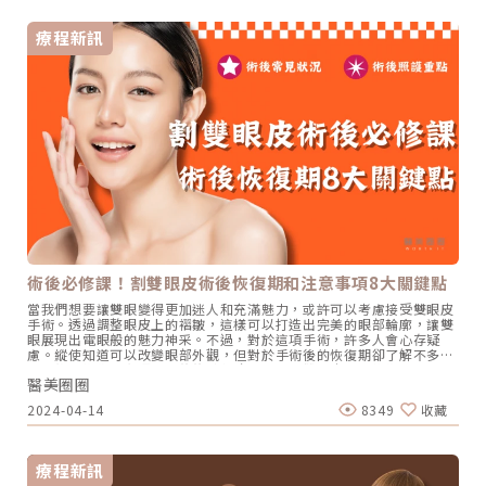
早接受診治。當眼皮腫脹逐漸減退後，會出現的併發症如下：• 雙眼
皮不對稱• 摺痕可能呈現不規則，過寬或過窄• 摺痕可能逐漸變淺或
療程新訊
消失因為每個人的體質不同，以上併發症有一部分與疤痕息息相關，某
些人可能產生較明顯的疤痕。而較罕見的併發症如下，面對這些狀況，
臨床上是可以進行調整的。• 眼睛閉合不全• 對角膜造成損傷另外還
有一種情況是，手術會將部分的眼眶脂肪去除，因此可能會在眼眶區域
出現凹陷。內雙是否能接受縫雙眼皮手術？儘管內雙眼皮存在，但有時
雙眼皮會出現摺線過窄的問題，尤其對於內雙眼皮不厚、脂肪較少的人
而言，在這種情況下，能透過縫雙眼皮手術來塑造更明顯的雙眼皮線
條。值得注意的是，許多亞洲人普遍存在蒙古摺的現象。蒙古摺意旨上
下眼皮交會處存在小小一片的蹼狀組織，由於遮蔽部分眼白，會使眼睛
在外觀上呈現較小。為了擁有電眼效果，建議進行開眼頭手術，如此一
來，消費者才能達到明亮、迷人的雙眼。哪些情況下需考慮雙眼皮重
修？若雙眼皮手術遭遇失敗的狀況，建議在術後約半年的時間可考慮重
修。由於重修雙眼皮需要在原本已不供血足的情況下執行二次手術，若
術後沒有足夠的恢復期，可能會提升修復失敗的風險。此外，再次重修
的主要因素在於雙眼皮是否有達期望效果，例如雙眼皮寬度、雙眼不對
稱、疤痕以及凹陷等各種狀況，如果最終不如預期，建議需再次重修。
術後必修課！割雙眼皮術後恢復期和注意事項8大關鍵點
通常醫師會在術後的恢復期結束後再謹慎判斷是否有必要再次重修。一
般而言，醫師會等待疤痕達到較成熟且穩定的階段後再執行重修。為何
當我們想要讓雙眼變得更加迷人和充滿魅力，或許可以考慮接受雙眼皮
割雙眼皮手術能夠達到更牢固的效果？手術方式主要是切除多餘的肌肉
手術。透過調整眼皮上的褶皺，這樣可以打造出完美的眼部輪廓，讓雙
和脂肪，如此一來，能使提眼瞼肌與皮膚之間的沾黏物質降低，會讓雙
眼展現出電眼般的魅力神采。不過，對於這項手術，許多人會心存疑
眼皮的沾黏效果更為穩固，較不容易出現脫落的情況。雙眼皮手術的疤
慮。縱使知道可以改變眼部外觀，但對於手術後的恢復期卻了解不多，
痕風險雖然術後初期可能會有輕微的痕跡，之後過了恢復期，從外觀上
而術後的恢復期和照顧則往往被忽略。那麼，雙眼皮手術恢復期要多
是難以察覺疤痕的蹤跡。但是否能達到只要閉眼就能隱藏疤痕的效果取
醫美圈圈
久？雙眼皮手術的症狀、照顧及傷口注意事項，又有哪些需要注意的
決於兩種關鍵：個人體質，如蟹足腫、另外就是醫師的技術。撇開先天
呢？ 雙眼皮手術術後常見狀況雙眼皮手術後，我們都得面對一段過渡
個人體質影響，想要不留疤痕的雙眼皮手術取決於醫師的技術。如果醫
2024-04-14
8349
收藏
期，這段時間裡，會伴隨著一些正常的症狀。但別擔心，這些都是手術
師在術前和術中處理得當，消費者在術後也有良好的照護，往往能夠達
後恢復的一部分，隨著時間的恢復，雙眼皮自然輪廓將逐漸展現出來。
到預期的效果。雙眼皮手術真實案例分享以下呈現真實雙眼皮手術案
在過程中，最常見的症狀包括輕微的腫脹和發紅。通常在手術後幾天內
例，提供讀者參考。如果你也想分享你的美麗故事或對各項療程有其他
就會逐漸減輕。偶爾可能出現一些輕微的出血或疼痛感，這也是正常現
疑慮，歡迎隨時來醫美圈圈與我們一同探討。縫式雙眼皮案例一：網
療程新訊
象。然而，若在手術部位出現異常的腫脹、明顯的發紅、持續出血或劇
友-Chi.奇我從小時候就很羨慕那些雙眼皮大眼睛的人，又是一個很愛漂