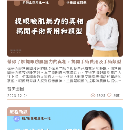
烈疼痛，甚至有流膿感染的情況，這時就應該及時回診，需要醫生進行
亮的女生，所以從國中開始就在使用雙眼皮貼，市面上各種雙眼皮產品
檢查和處理。 眼皮發癢：術後傷口會漸漸出現發癢感，主要是因為傷口
我幾乎都使用過?但也因為太小就開始使用雙眼皮產品…《點我看更
已經開始結痂，屬於正常的癒合過程。此時，絕對不要去抓或是去揉眼
多》割式雙眼皮案例二：網友-萬ㄦ從以前就困擾的內雙，時常被說是
睛，以免損害雙眼皮形狀，甚至留下疤痕喔。 眼皮感到緊繃：術後幾
單眼皮！超不高興，所以我在今年去割了雙眼皮！真的都是自己以前沒
天，眼皮會感到緊繃和拉扯感，隨著傷口慢慢恢復，這些感覺會逐漸消
有想過的，但隨著科技越來越發達之後 也漸漸被大家影響，開始想要變
失，雙眼皮也會呈現更自然的形態。 眼皮腫脹：手術後眼睛腫脹是很常
漂亮！…《點我看更多》雙眼皮手術費用解析價格落在約2.9萬元至6.4
見的現象，會因個人體質不同而出現不同的腫漲程度。大多在術後的2
萬元左右，攸關雙眼皮手術費用包括醫師的資歷、選擇的手術方式、合
至3天左右腫脹最為明顯，因此需要確實冰敷。有時腫脹可能會影響淚
併的手術項目，例如開眼頭、眼尾或是提眼瞼肌等，以及是否會再度重
管，導致出現流淚的情況，要完全恢復自然可能需要長達半年的時間。
修。由於眼部結構相當複雜，每個人所適合的雙眼皮型態、手術方式、
眼皮瘀血：有部分人術後會有瘀血的現象，恢復情況會因個人的體質和
甚至是合併項目都存在差異。因此，實際上雙眼皮手術詳細費用需要透
護理狀況而有所不同。 暫時性大小眼：有部分人術後會出現雙眼皮不對
過醫師的專業評估來確定。★溫馨提醒★小編要提醒大家，醫療並非單
稱的情況，主要是由於腫脹程度不同所致。持續適當的護理約1個月
純的商業交易，所有的療程都伴隨著風險。因此，作為消費者應該謹慎
後，雙眼皮將會逐漸趨於平衡。割雙眼皮手術恢復期需要多久時間？割
選擇合適的醫療方案，以確保安全與健康。
雙眼皮後，通常約3到4週的時間會消腫，如果要呈現完全消腫、自然的
效果，則要等待3到6個月。如果想要加快雙眼皮消腫速度，選擇合適的
帶你了解提眼瞼肌無力的真相，揭開手術費用及手術類型
醫師和注重術後傷口護理是非常關鍵的因素。術後的傷口護理更是不容
忽視的一環，完善的照顧不僅能降低感染和腫脹的風險，還有助於傷口
你是否經常被問沒睡飽嗎？你累了嗎？即便自己有充足的睡眠，卻常被
更快地癒合，可以減少術後併發症的發生，同時也能使雙眼皮的形狀更
問是否熬夜或睡不好。為了證明自己充滿活力，不得不將眼眉刻意用力
貼近理想的樣子。雙眼皮手術術後照護重點 保持傷口清潔：使用生理食
往上提，使眼睛看起來稍微大一些，但是太刻意又顯得表情處於驚訝的
鹽水和無菌棉棒清潔傷口，然後塗上消炎藥膏。如果出現分泌物較多的
狀態。眼部時常讓人感到疲憊無神，主要是眼部的提眼瞼肌無法提供足
情況，每天清潔3到4次，待分泌物減緩後，每天清潔1到2次。 定時服
夠的力量，因此無法撐開眼皮，建議透過提眼瞼肌手術進行改善，可以
藥：須遵照醫囑定時服用藥物，可防止傷口感染。 適當冰敷：手術後需
醫美圈圈
快速找回明亮的眼神。或許有的讀者對於提眼肌相當陌生，接下來快速
進行冰敷，每天至少冰敷3到4次，每次10到20分鐘左右，並持續3天。
跟隨小編來科普提眼瞼肌無力的根本原因、手術類型以及手術費用吧！
有利於減緩腫脹並防止傷口出血。一般來說，不建議熱敷，因為不會有
2023-12-24
6925
收藏
關於提眼瞼肌手術提眼瞼肌主要是掌控眼皮的肌肉，因此會影響每個人
太多瘀青，如果出現輕微瘀青，只需擦上瘀青藥膏。 眼部運動：包括睜
的雙眼皮和眼神。當提眼瞼肌無力時，眼瞼無法自然張開，會使得雙眼
開和閉眼睛、上下左右移動，並嘗試往上看，這樣可以促使眼皮褶痕的
大小看起來不一致，同時也給人一種疲憊無精打采的感覺。而提眼瞼肌
定型，也可改善眼部肌肉和周圍組織的血液循環，減輕腫脹現象。 充分
手術專注於調整提眼瞼肌的問題，不僅能改善眼瞼肌無力的困擾，更能
休息：由於雙眼皮手術對眼周組織造成部分程度的損壞，務必減少使用
療程新訊
讓眼神重新煥發出生動迷人的電眼。了解提眼瞼肌無力的根本原因引起
電腦和手機，以防止用眼過度。因此，必須要多休息有助於減輕眼皮腫
提眼瞼肌無力的主因並非僅僅與老化有關，還有眾多因素也會造成種現
脹，促進傷口癒合。雙眼皮手術術後恢復期8大關鍵 請勿讓傷口接觸
象，以下介紹導致提眼瞼肌無力的成因。• 基因遺傳：有些人天生患
水：手術後可以正常清洗臉部，但傷口需要保持乾燥，以防止感染和發
有提眼瞼肌不良的狀況，通常在幼童階段便能觀察到眼神顯得疲憊，甚
炎。需要時可以用無菌棉棒沾取冷開水或生理食鹽水清潔。 避免攝取刺
至會出現大小眼的現象，如果影響到視線，手術可能是解決之道。•