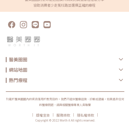
群呢？接下來，就讓小編一一解析。 手術方式 優點 適合族群 恢復期
能帶會來什麼潛在問題？此手術通常被視為安全療程，因為只有涉及到
協助消費者少走冤枉路並選擇正確的療程
疤痕 縫合式 傷口小、恢復快、 不需拆線 年輕、眼皮薄、脂肪少者 3–7
眼皮周圍的皮膚和肌肉。只要術後妥善照護好傷口，大多不會引起感染
天 幾乎無 切割式 效果持久、可去除鬆弛皮膚與脂肪 眼皮厚、鬆弛、泡
或其他較嚴重的問題。大多數的問題都與眼部外觀有關，比如會出現提
泡眼、中熟齡族群 2–4 週 有 切口取脂 消腫快、改善眼皮浮腫、可搭配
眼效果不夠顯著，眼珠仍被遮蔽太多，或者兩眼的眼皮高度不一，造成
縫合式 脂肪肥厚、眼皮浮腫、需微調眼型者 7–15 天 幾乎無 1.雙眼皮
明顯大小眼現象。值得慶幸的是，這些問題通常並不難解決。只要在術
手術-縫合式縫雙眼皮手術時，醫師會在眼皮進行微小切口，利用縫線
後的3至6個月內進行調整，即可獲得解決。如果術後發現瞼肌力量明顯
將眼皮皮膚與內側結膜結合。手術需要縫合1至3針左右，視個人情況而
不足，建議需要考慮選用其他療程方式。
定。目前縫雙眼皮手術有多種方式，其中包括日式微創、三點式、以及
訂書針雙眼皮縫法，都是眼部療程最受歡迎的手術。• 訂書針式縫法
又分為「日式訂書針縫法」和「韓式訂書針縫法」主要差異如下：(1)
日式訂書針縫法也稱之為「日式雙眼皮」，此方法主要採用一款類似釘
書機的器械，於眼皮上釘2個微小的針孔，隨後運用口字型縫法，巧妙
地將眼瞼肌、眼瞼板與皮膚縫合。這種手法較為溫和，而且手術後的傷
口不明顯，因此成為年輕女性熱愛的療程之一。(2)韓式訂書針縫法這
種手術方式是縫合式雙眼皮手術的進化版，採用特殊針線和縫法，使傷
醫美圈圈
口微小如訂書針的孔，手術過程迅速且術後瘀青、腫脹相對減少。特別
適合生活忙碌的現代人，能在繁忙的日常輕鬆變美。但是對於眼皮脂肪
網站地圖
較多、鬆弛者，不建議選擇此手術，主要是易產生脫落問題，最好結合
眼部脂肪移除手術以獲得更好的效果。✧ 手術優勢：自然、療程時間和
復原期短，恢復期約5至7天（根據個人體質而有所不同），適合眼皮
熱門療程
薄、無眼皮下垂鬆弛者。• 三點式縫法屬於較常見手法，在眼皮上進
行3個等距切口，再選用無法吸收的線材將提眼肌、眼瞼板和皮膚縫
合。若感到效果不如預期，還能拆除重新做。✧ 手術優勢：具備可進行
多次修正，並且恢復期短，約7至10天左右（根據個人體質而有所不
同），適合眼皮薄、無眼皮鬆弛下垂。• 日式微創縫法此縫法主要與
刊載於醫美圈圈內的資訊僅用於教育目的。我們不提供醫療諮詢、診斷或建議。如果遇到任何
傳統縫合手術在縫合部位上有所不同。傳統手術是將表皮及眼瞼板縫
的醫療問題，請與相關醫療專業人員聯繫
合，缺乏固定點也較易鬆脫。日式微創縫法專注縫合眼輪匝肌和提眼
肌，讓眼皮有很好的支撐，同時也具有調整提眼肌無力的問題。✧ 手術
優勢：自然、療程短，恢復期約7至10天左右（根據個人體質而有所不
|
|
|
|
版權宣告
服務條款
隱私權條款
同），適合眼皮薄、無眼皮鬆弛下垂。2.切割式雙眼皮手術由於切割式
Copyright © 2022 Worth it All rights reserved.
雙眼皮能去除多餘的眼皮脂肪和過度增生的皮膚，達到美化眼型的效
果。適用族群包括患有泡泡眼、年齡較長或眼皮較厚者。若術後需要進