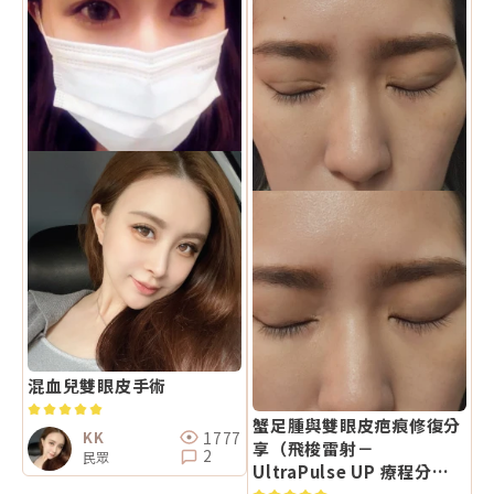
混血兒雙眼皮手術
蟹足腫與雙眼皮疤痕修復分
1777
KK
享（飛梭雷射－
2
民眾
UltraPulse UP 療程分