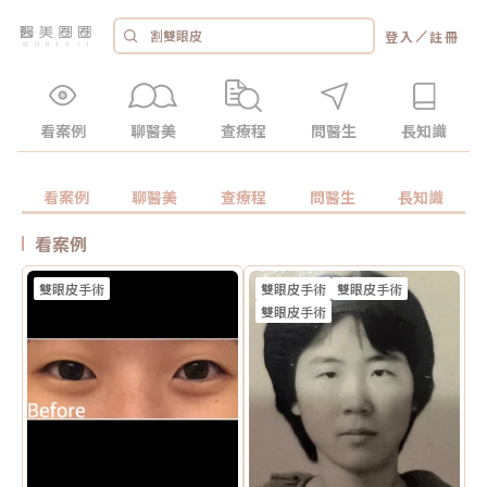
／
登入
註冊
看案例
聊醫美
查療程
問醫生
長知識
看案例
聊醫美
查療程
問醫生
長知識
看案例
雙眼皮手術
雙眼皮手術
雙眼皮手術
雙眼皮手術