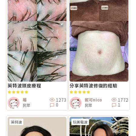
英特波頭皮療程
分享英特波修復的經驗
1273
1772
莓
妮可nico
0
1
民眾
民眾
英特波
玩美電波