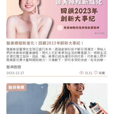
這也是她能贏得病人和客戶信賴的關鍵之一。蔡醫師分享到之前有位媽
能只想針對她最在意的單一問題做解決，例如胸部下垂或腹直肌分離…
健康與美麗的最佳夥伴！❤️ 想了解更多關於京硯皮膚科❤️☎️02-
媽帶著滿臉「痘」花的女兒來問診，因為擔心吃藥、擦藥傷身，只想透
等，但等諮詢後，覺得醫師可以解決她的問題後，她就會告訴你自己的
25031076⭕️台北市中山區長春路210號⭕️ 京硯皮膚科官方網站
過醫美儀器的方式來解決問題，她費了九牛二虎之力才扭轉媽媽的錯誤
第二、第三個問題，透過縝密的諮詢才能提供一個完整的解決方案給顧
⭕️Instagram⭕️ Facebook⭕️ Line@官方帳號
觀念。以皮膚科思維出發，打造從內而外的健康美「因為我們是皮膚
客。她也是透過這樣的方式一個一個和顧客建立信任感，所以來診所求
科，在做治療或規劃時，一定是以讓皮膚在最健康的狀態下、呈現出最
診的顧客，從台北、桃園、新竹到香港都有，也實現了她成立診所的期
棒、最美的狀態為優先」，所以京硯在為病人做治療或規劃時，很注重
待：客製專屬療程打造只屬於您的藝術，給您寵「渥」的服務，讓顧客
皮膚生理學，守護皮膚的健康，而非過度治療造成對皮膚的破壞，「我
展現最自信的姿態。她指出，在美渥館顧客諮詢度最高的熱門療程，包
寧可一步一步來慢慢的進步，也不要做過頭了，導致皮膚受傷受損，再
括隆乳手術、眼袋手術合併全臉MAFT-Gun脂肪槍精微脂肪移植、抽脂
來修復。」她強調穩紮穩打很重要。在名人的加持和消費者的口碑下，
體雕。但畢竟是手術，還是會有傷口，就算是電波、音波療程，也會有
各種標榜安全、非侵入式的電波拉皮療程非常受歡迎。「很多民眾都會
紅腫疼痛的問題。怎樣讓顧客的疼痛感與創傷程度降低，解決顧客怕
誤解說，機器一樣，施打出來效果都一樣，錯！」十個醫生打電波，從
痛、擔心術後修復期很長的預期心理，呂佾欣院長的解決之道，除了在
病患評估、規劃打法、技巧一直到儀器參數調整…等不同，施打出來的
空間規劃上，盡量以舒緩、寧靜的色系，再加上動線以醫療本位規劃，
醫美療程新進化！回顧2023年創新大事紀！
效果完全不一樣。包括臉部的線條怎麼拉，哪個地方要加強，能量怎麼
減少感染可能，增加顧客的安全感之外，這兩年在台灣整形醫美領域受
去累積；既不能打到皮膚燙傷，但又要打到效果出來，「這就是皮膚科
到大量關注的非侵入式修復利器「INDIBA英特波」，也成為美渥館的另
隨著美容醫學在全球已盛行多年，透過創新科技不斷引領潮流，帶給人
思維，它一定有一個最佳的點」，醫師絕對不能用「菜單式」的打法，
一個重點口碑項目。在西班牙擁有40年歷史的「INDIBA英特波」，功
們許多嶄新的醫美療程。現代人忙於事業和生活的雙重壓力，相對生活
而要根據自己的臨床經驗去設定每一個病人的使用參數跟能量，「不然
能非常多元，更發表過無數論文佐證，呂院長幽默地說，「INDIBA跟整
步調也隨之加快，因此「躺」美學已成為潮流中的代表，代表著人們不
乾脆叫AI機器人來打就好了！」她開玩笑說。很多民眾誤以為機器相
形外科醫師很像，幾乎甚麼都要會」，尤其現在的療程都是複合式治
再需要花費大量時間和精力，只需躺下，即可享受到快速、有效的療程
同，施打出來效果都一樣，蔡逸姍院長提醒醫療設備再好，但醫師的專
療，INDIBA可以在其中扮演關鍵角色，發揮1+1>2的加乘效果。圖/美
成果，更貼近現代人的需求和生活節奏。不過，在尋求醫美療程時需謹
業、經驗和技術很重要，絕不能「菜單式」的施打。圖/京硯皮膚科提
渥館診所提供。非侵入的創新修復術！INDIBA英特波啟動完美療程手術
醫美圈圈
慎選擇，絕不能盲目追求潮流，務必遵照專業醫師建議，以確保在過程
供上班族新寵！從韓國火紅到台灣的Oligio俗稱「玩美電波」她以來自
結束，並不代表治療結束！「現代手術即便再細緻、傷口再小，大多屬
中能夠兼顧安全和效果。現在，就讓我們一起來回顧2023年醫美領域
韓國的「玩美電波」為例，它是透過單極電波的科技，以立體加熱原
2023-12-27
3121
收藏
於侵入式療程，還是希望術後需要修復的時間能短就短」呂佾欣院長坦
有哪些重要的大事紀吧！ （圖／網路）大事記1：電音波熱潮居高不
理，達到真皮層進行熱能累積，讓皮膚回復彈性，減少皺紋更緊緻。站
言。也因此，在歐美國家備受歡迎並被西班牙視為國寶且皇室御用的
下，名人加持不退潮！由知名女演員陳美鳳與林心如代言的鳳凰電波，
在皮膚科醫師的角度，Oligio玩美電波很符合她的皮膚科思維，因為它
INDIBA英特波，成為她手中另一把「神之刀」。「INDIBA英特波的功
至今仍在醫美領域保持著極高的評價，優越的效果與明星光環鞏固了市
具備幾個特點，首先，它是針對亞洲人種來設計的；而且對一些敏感肌
能，簡單來說就是透過特殊的448KHz單極電波頻率，促進間質幹細胞
場地位，也帶動了其他電音波療程熱潮，品牌與名人的結合更進一步推
或是酒糟肌等，更需要對表皮的保護，Oligio玩美電波的表皮冷卻系統
醫師專欄
增加1，而間質幹細胞本身能使細胞再生並具有抗發炎、修復受傷組織
動了電音波的商機。 （圖／網路）Oligio玩美電波由「國際巨星」小S
很完善，當偵測到皮膚溫度太高時，就會自動停止，還有可調式冷卻系
2…等特性」，根據國外多篇論文研究，INDIBA英特波可以讓術後修復
代言，市場上有小鳳凰之稱的玩美電波，它的熱門程度不亞於鳳凰電
統，避免燙傷；其次，它可以客制化發數，從300發到900發，分段施
加快3，讓顧客不僅疼痛感減少、舒適度提升，且能明顯看到傷口與狀
波，既然稱為小鳳凰，當然作用原理也相同。透過「立體容積式加熱」
打，依照想要改善的部位需求來調整剛好的發數，不需要一次將發數打
態一天比一天好，例如抽脂形成的瘀青，以往需2、3週才能褪去，現在
的單極電波技術，將熱能有效直達至皮膚真皮層組織。改善臉部皺紋及
完，對小資族來說CP值更高，也不需要為了療程超打發數。更重要的
只需一個禮拜。但INDIBA英特波的功能並不限於修復，「我覺得不用把
細紋的問題。 （圖／網路）Sofwave索夫波榮獲美國FDA、歐盟CE、
是，打後不會瘀青腫痛，施打過程中不必舒眠，還可以跟醫師聊天，即
INDIBA英特波定位只有術後修復，其實後面還有延續的功能。」例如術
台灣TFDA 3項國際認證及多項國際美妝大獎，集結電音波的優勢，同樣
時回饋感受給醫師並調整出最適合的能量，心情上不但不會有負擔，結
後消腫後，很多人會發現自己的皮膚變得更好、更緊緻，而且血液循環
能針對臉部皺紋及細紋達到改善的效果。就連梁詠琪GiGi也青睞並代言
束後還可以直接上妝，京硯附近商圈的上班族，有不少都會趁中午過來
變好，氣色也更好，許多客戶甚至會開始把INDIBA英特波做為「定期保
這項產品，毫不費力地保持她青春的風采。如今，更譽為名媛貴婦們最