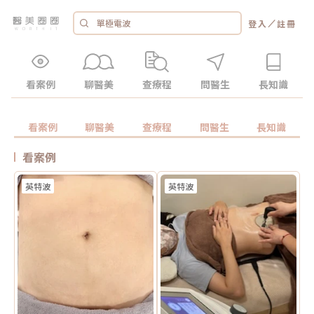
／
登入
註冊
看案例
聊醫美
查療程
問醫生
長知識
看案例
聊醫美
查療程
問醫生
長知識
看案例
英特波
英特波