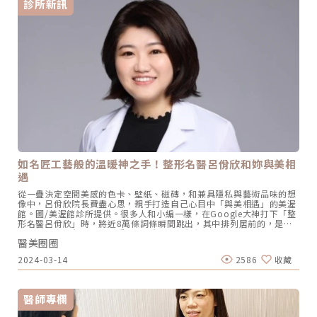
診所新訊
到雙極電波、多極電波，而自2023-2024這兩年微針電波類儀器更是如
雨後春筍般地推出市場，對消費者來說選擇變多了固然是好事，但這也
同時考驗著醫師與消費者在選擇合適儀器與療程時的功力」同時身為
Oligio玩美電波（單極電波）及Matrix翡翠電波（微針多極電波）講師
的蔡逸姍醫師說到。在選擇電波拉皮療程時，或許你已經聽過單極、雙
極、多極電波和微針電波，但它們究竟有何不同？不同的作用原理適合
的族群及解決的問題也大不相同，讓我們先通過治療原理及優缺點來快
速的認識不同機種的差異吧！單極電波，時光逆轉！長效緊緻的秘訣 治
療原理：療程前會在背後貼上導電貼片，讓電波能量能夠從探頭平貼處
往貼片方向傳遞，所謂的單極，即表示能量是單向傳遞的模式，採用的
則是較高頻的6Mhz電波頻率。 療程優缺點 優點：非侵入性、能量穿透
深度較深（可達皮下4.3mm）、效果及維持時間較長、單次治療 缺
點：疼痛感較高、收費較高（因有固定治療探頭耗材） 代表性機種：鳳
凰電波Thermage FLX、玩美電波Oligio、十倍電波TenTherma、IG電
波 IntraGen雙極電波＆多極電波，溫熱舒適！小資保養無負擔 治療原
理：電波能量主要是通過儀器的探頭上不同的金屬(電極)數量，在不同
如名匠工藝般的溫暖神之手！整形名醫呂佾欣和妳與美相
的電極中間互相傳遞電流而產生的熱能，作用在皮膚較表淺的深度，採
遇
用的多數為1Mhz電波頻率。 療程優缺點 優點：疼痛感低、收費低（無
耗材）、非侵入性、幾乎無修復期 缺點：能量穿透深度淺（僅上真皮層
從一疊決定空間美感的色卡、壁紙、磁磚，和兼具隱私與藝術品味的想
約1-2mm）、療程維持時間較短、需多次療程 代表性機種：女王電波
像中，呂佾欣院長費盡心思，親手打造自己心目中「與美相遇」的美渥
endymed、紅電波eTwo、傳奇電波 Pollogen Legend微針電波，修
館。圖/美渥館診所提供。很多人和小編一樣，在Google大神打下「整
復肌膚瑕疵！多工打造無瑕美肌 治療原理：微針電波裡面的電波能量輸
形名醫呂佾欣」時，將近8萬條詞條瞬間跳出，其中排列居前的，是病
出方式又細分成「單極」微針電波與「雙極」微針電波，其單極與雙極
人大力肯定的留言：「超愛小呂醫師~諮詢很親切」、「不太推銷，但
的差異如上所述，而微針則代表治療探頭前端包含極細的尖針，針頭進
醫美圈圈
會認真回我問的問題」、「環境很不錯，診所小姐很親切耶」、「我是
入皮膚的深度落在0.5mm-5mm不等，採用的電波頻率則落在0.5Mhz-
問隆乳，所以特別找女醫師諮詢，呂醫師給我蠻多中肯建議，像是切口
3Mhz之間。 療程優缺點 優點：能量傳遞深度最深可達8mm（進針深
2024-03-14
2586
收藏
跟義乳挑選，幫助蠻大的」……一個在病人口中低調、親切的「小呂醫
度＋電波傳遞深度）、改善膚質、疤痕、妊娠紋等治療效果（不同儀器
師」的形象，頓時鮮明了起來；而這棟隱身在博愛特區幽靜巷弄裡、與
所能達到的療效不同，這邊泛指的是微針電波這個類別的機器各自在仿
知名模特兒公司為鄰的診所—美渥館，也成為許多想要「找回美麗自
單中的不同適應證） 缺點：疼痛感高、收費中高（有耗材）、侵入性療
信」的朋友們相遇的地方。「藉名匠工藝，與美相遇」的修復美學美渥
程、修復期較長、對醫師治療經驗要求高 代表性機種：翡翠電波
醫師專欄
館診所的院長呂佾欣醫師，擁有一雙許多病人口中的「溫暖神之手」！
Matrix、無限電波 Potenza、時空Ｅ電波 EXION、矽谷電波Sylfirm電
就像診所裡充滿美感的設計與工藝美學，以及Slogan「藉名匠工藝，
波拉提類儀器全面比較在上文初步了解單極、雙極、多極和微針電波的