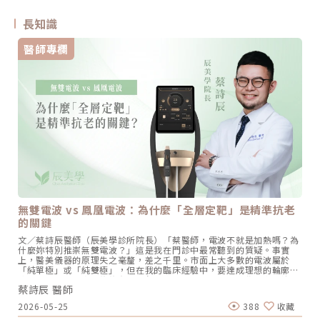
長知識
醫師專欄
無雙電波 vs 鳳凰電波：為什麼「全層定靶」是精準抗老
的關鍵
文／蔡詩辰醫師（辰美學診所院長）「蔡醫師，電波不就是加熱嗎？為
什麼妳特別推崇無雙電波？」這是我在門診中最常聽到的質疑。事實
上，醫美儀器的原理失之毫釐，差之千里。市面上大多數的電波屬於
「純單極」或「純雙極」，但在我的臨床經驗中，要達成理想的輪廓復
位，單一的加熱方式往往存在死角。這也是為什麼在辰美學，我堅持引
蔡詩辰 醫師
進無雙電波（Density），並結合我的埋線力學經驗，推動「全層定靶
式拉提」。原理決定效果：為什麼無雙電波與眾不同？要選對機器，必
2026-05-25
388
收藏
須先理解無雙電波在能量物理上的「降維打擊」：1. 突破單一維度：單
雙極同時輸出的「鎖熱效應」傳統電波（如鳳凰）主要依靠單極電波進