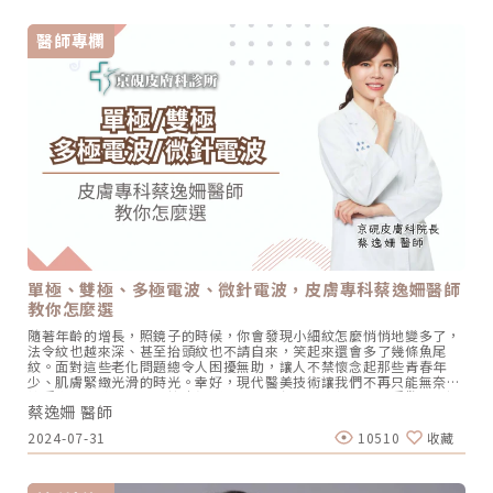
行深層容積式加熱，能量由上而下遞減。而無雙電波的專利探頭，能在
一發能量中同時切換單極（Monopolar）與雙極（Bipolar）： 單極
醫師專欄
（建地基）：負責開路，能量直達皮下組織與筋膜層，在大面積範圍內
引發膠原收縮。 雙極（蓋蓋子）：這是我最看重的物理特性。在單極加
熱後的瞬間，雙極電波會在淺層真皮層形成「熱屏蔽」。蔡醫師觀點：
這就像燉煮料理時「蓋上鍋蓋」。一般的電波在加熱深層時，熱能會向
表皮散失；但無雙電波透過雙極能量在淺層鎖熱，把熱能悶在肌膚層裡
面，讓深層的熱效應更集中、更持久。2. 韌帶定靶：將埋線思維導入電
波操作身為長期操作埋線拉提的醫師，我對臉部「支撐韌帶」的座標極
其敏感。無雙電波的能量分佈特性，讓我們能實現「韌帶定靶」： 我們
不再是全臉盲目掃描，而是針對上臉眼眶韌帶、中臉顴弓韌帶、淚溝韌
帶、下臉下顎支撐點等關鍵座標進行定點加強。 利用單極深層鎖定、雙
極淺層收網，在這些「抗老定錨點」上施加精準的向上拉力。這種力學
邏輯，是純單極電波較難達成的細膩質感。蔡詩辰醫師的選機邏輯：妳
需要的是「容積」還是「定靶」？在辰美學，我會協助您分析組織層
次： 如果您追求的是整體的飽滿感：鳳凰電波的單極容積式加熱是經典
的選擇。 如果您追求的是線條的「收緊」與「向上復位」：無雙電波的
「全層定靶」技術，能針對鬆弛的韌帶地基進行鎖熱與固定，對於改善
單極、雙極、多極電波、微針電波，皮膚專科蔡逸姍醫師
嘴邊肉、模糊下顎線更有針對性。此外，無雙電波具備即時阻抗補償系
教你怎麼選
統。每一張臉的皮膚阻抗不同（含水量、脂肪密度），無雙電波能在每
一發輸出時自動微調，確保每一處定靶點的能量都精準到位，這也是我
隨著年齡的增長，照鏡子的時候，你會發現小細紋怎麼悄悄地變多了，
追求「醫療精準度」的最後一塊拼圖。專業的執著：親自規劃，精準定
法令紋也越來深、甚至抬頭紋也不請自來，笑起來還會多了幾條魚尾
靶工具再好，也要看操作者的手感。在辰美學，我會將埋線所累積的臉
紋。面對這些老化問題總令人困擾無助，讓人不禁懷念起那些青春年
部解剖學功底，完整應用在無雙電波的施打路徑上。我們追求的不是打
少、肌膚緊緻光滑的時光。幸好，現代醫美技術讓我們不再只能無奈地
完幾發，而是每一發能量是否都落在能對抗老化向量的黃金點位。了解
接受歲月的痕跡。電波拉皮無疑是當今非侵入性療程中相當受歡迎的選
無雙電波「全層定靶」的科學原理，預約蔡醫師專業評估：
蔡逸姍 醫師
擇之一，成為許多人重拾緊緻肌膚的秘密武器。近年來，各式各樣的電
https://chenclinic.tw/service/Density/
波療程陸續問世，為消費者提供了多樣化的選擇。而這當中又包含了非
2024-07-31
10510
收藏
侵入性的單極電波、多極電波，以及微侵入性的微針電波，每種療程都
有獨特的優勢和適用範圍。本文將從療程原理到各類型的儀器比較，並
探討適合使用的族群，同時回答電波拉皮中最常見的問題。單極電波、
多極電波、微針電波有何不同？「電波拉皮從最早的單極電波一路演進