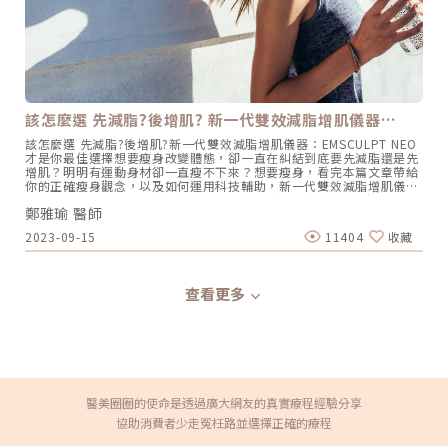
打Oligio玩美電波，輕鬆享受變美的過程。還有病人打完直接在診所門
養」的療程；就連呂佾欣院長之前任職的醫院同事關節受傷，也用
新的凍齡神器！ （圖／網路）Ultraformer MPT 海芙音波媚必提由韓
口自拍，因為當下就覺得臉變緊緻了，想記錄自己變美的過程。她也提
INDIBA英特波做修復、保養，發現效果真的超乎預期！ 為了深入了解
國音波大廠Classys所推出的全新音波拉提機種，於2023年8月底正式
醒有戴金屬牙套、臉部有裝金屬板、心臟節律器、或是吃凝血藥、蟹足
INDIBA英特波，她也曾親訪位於西班牙的總公司，了解其在生活美容、
在台上市。專利微脈衝技術能在一發中創造417個連續熱凝結點，提升
腫的病人，比較不適合施打，或是要請醫師評估。蔡逸姍院長受邀擔任
醫學美容、復健與運動醫學、動物醫學各方面的功效，「不管術前術
更大、更全面的受熱面積。搭配新一代10種不同探頭，共有20種以上
Oligio玩美電波台灣上市發表會的講師，也曾到馬來西亞分享亞洲膚色
後，都能發揮 1+1 大於 2 的效果」，在醫美已進入複合式療程的時
治療模式，具有臉部拉提、頦下拉提及身體緊實、減少腹圍…等多種適
及膚質的治療經驗。圖/京硯皮膚科提供堅持漸加哲學，提供更多新的
代，INDIBA英特波成為呂院長的「最強輔助」，甚至有些怕痛又想變美
應症。New Doublo 倍提電音雙波今年推出的New Doublo 倍提電音
玩美體驗京硯10幾年來，一直謹守著專業醫師的立場，引導客戶正確的
的人，也會捨電、音波改做INDIBA英特波。「美，就是擁有自信，可以
雙波擁有獨特的雙波探頭世界專利，能同時釋放RF電波＋HIFU聚焦式
觀念，就像蔡逸姍院長強調的不管做什麼，都要秉持自己的初衷「吃得
盡情彰顯自我的意識而不受束縛。」就像美渥館LOGO設計中的馬甲一
超音波2種能量，深度達到6種層次。衛福部所核准的適應證包含了眉毛
下、睡得著」，很多客戶到診所，即便事前做過功課，但其實並不知道
該怎麼選 先減脂?後增肌? 新一代雙效減脂增肌儀器…
樣，保留完美的曲線，又能卸下束縛，自在舞動自己的人生。秉持這樣
拉提、雙頰下腹大腿皮膚緊實及改善鬆弛的頦下，等多種用途，由淺到
自己真正的需求是什麼，所以醫師初次的諮詢非常重要。先了解客戶在
的理念，呂院長也期待和每一位求美者，一起找回最美的曲線，開啟身
深全方位緊實拉提效果。更採用U-turn來回能量輸出模式，有效縮短時
該怎麼選 先減脂?後增肌?新一代雙效減脂增肌儀器：EMSCULPT NEO
意的點是甚麼，例如鬆垮垂，再針對需求來規劃電波的發數、有沒有需
與心的修復之美。美渥館不單是一個能與美相遇的地方，更是一個期待
間，同時提高療程舒適感。大事記2：隆乳假體崛起，擁有完美傲人曲
才是你最佳選擇想要瘦身改變體態，卻一直在糾結到底要先減脂還是先
要合併治療，「靈活的運用手邊各種武器，像加法一樣，根據病人的狀
與你/妳們一起擁抱自己，擁抱彼此。美渥館的LOGO設計，來自優雅淑
線！擁有傲人的事業線一直以來是許多女性夢寐以求的夢想。不論是天
增肌？明明有運動身材卻一直瘦不下來？想要瘦身，看完本篇文章帶給
況漸進式的給予療程建議，讓他得到最滿意的結果。」台灣的醫美市場
女曲線的馬甲概念。腰封的束繩宛如名匠手中的工具，以專業的技術，
生胸部較小、大小不一，或者是經歷了產後乳房下垂，想改善胸部外觀
你的正確瘦身觀念，以及如何運用科技輔助，新一代雙效減脂增肌儀
腳步很快，蔡逸姍院長除了積極跟上腳步外，也會根據客戶的需求更新
溫柔的陪伴您卸下這代表束縛的馬甲，留下對曲線的講究，從心散發美
的需求持續存在，因此隆乳手術成為受歡迎且有效的解決方式。隆乳假
器：EMSCULPT NEO來輔助雕塑體態。瘦身都只做半套，減脂增肌不
醫療設備提供更新、更好的體驗。她也提醒消費者，現在網路資訊雖然
麗自信。圖/美渥館診所提供。❤️ 想了解更多關於美渥館診所❤️☎️ 02-
體的材質也不斷創新，不僅提升了觸感的自然度，更加強了手術的安全
鄭雅瑜 醫師
是誰先誰後，同時進行才有效！三十歲後不只膠原蛋白開始流失，基礎
相當龐大，但很多內容並不一定完全正確，除了上網搜尋，更要諮詢專
23121686? 台北市中正區博愛路224巷5號6樓⭕️美渥館診所官方網站
性。Mentor Xtra女王波2023年推出就被譽為「隆乳界的真奶」，並且
代謝率也會下降，肌肉也會以每年1%的速度流失，造成脂肪囤積的問
業的醫師建議，蔡逸姍院長也推薦大家收聽由她和京硯診所的另一位皮
⭕️ Instagram⭕️ Facebook⭕️ Line@官方帳號參考文獻： ELECTRIC
已獲得多國認證。特殊的增高型義乳設計，不僅縮小了植體底盤，還提
2023-09-15
11404
收藏
題，男生脂肪容易囤積在上半身（腹部、胸部等部位），而女性則是容
膚專科醫師胡怡萱主持的「醫直美麗 Podcast」，聽他們一起分享關於
STIMULATION AT 448 kHz PROMOTES PROLIFERATION OF HUMAN
升了整體的凸度，特別適合骨架嬌小、上胸皮下組織較薄的女性。女王
易囤積在下半身（腰、臀等部位），加上缺乏運動使肌肉量減少，基礎
皮膚的大小事。兩位醫師也在YouTube上開設了「京硯皮膚科診所」頻
MESENCHYMAL STEM CELLS HERNÁNDEZ-BULE ML, PAÍNO CL,
波以光滑圓盤和非常好的柔軟度脫穎而出，為追求完美曲線的女性提供
代謝率下降的更快，脂肪囤積的速度就會更快，體態顯得臃腫。正確瘦
道，除了科普皮膚和醫美知識外，還能看到兩位醫師不藏私地分享下班
TRILLO MA, ÚBEDA A. Cell Physiol Biochem 2014;34:1741-1755
了一項嶄新的選擇。PERLE珍珠波於2023年10月在台上市，來自英國
身觀念飲食控制除了避免高油炸高熱量的飲食外，減肥期間千萬不要極
後如何聰明消費和生活妙招，影片內容相當豐富多元。如果想更深入探
FIRST ASSESSMENT OF THE PROIONIC EFFECTS RESULTING FROM
的GC Aesthetics®，有40年以上的醫療經驗。全球70國超過300萬個植
查看更多
端節食，均衡飲食並且多攝取高蛋白食物，有利於肌肉生長及修復，像
索更多精彩內容，歡迎大家踴躍訂閱、按讚和分享。❤️ 想了解更多關於
NON-THERMAL APPLICATION OF 448 KHZ MONOPOLAR
入物和超過10年的臨床數據，賦予珍珠波更高安全性。100%填充率防
是：雞胸肉、魚肉、雞蛋、豆腐、豆漿，或是透過保健食品如：高蛋白
京硯皮膚科❤️☎️02-25031076?台北市中山區長春路210號⭕️ 京硯皮膚
RADIOFREQUENCY FOR REDUCTION OF EDEMA CAUSED BY
止水波紋，柔軟流動性來自內層有機矽聚合物的優越比例和交聯密度，
粉、維他命B、維他命C來補充蛋白質。有氧運動減脂有氧運動包括：
科官方網站⭕️Instagram⭕️ Facebook⭕️ Line@官方帳號
FRACTIONAL CO2 LASER FACIAL REJUVENATION TREATMENTS
使手術更易直入且切口更小。JOY Ergonomix2 魔滴2.0醫療大廠
跑步、游泳、有氧舞蹈、拳擊等，除了能消耗熱量達到減脂效果，也能
Naranjo García Pablo1, López Andrino Rodolfo1, Pinto
Establishment Labs旗下推出的Motiva Ergonomix2 「JOY」隆乳假
提升心肺功能及刺激大腦分泌腦內啡來放鬆心情。重訓肌力訓練重訓屬
Hernán2 EFFICACY AND TOLERANCE OF RADIOFREQUENCY AT
體，2023年正式通過台灣TFDA認證。擬真、穩定、安全、美觀的創新
於高強度的運動，除了能增強肌肉外，重訓時會運用到全身肌肉，比起
448 kHz IN THE POSTOPERATIVE PERIOD OF AESTHETIC
設計，將隆乳提升至更高境界。極真實感的MOTIVA
有氧運動能消耗更多的熱量，有助於減脂。自我運動需要長時間的維
RECONSTRUCTIVE SURGERY LOURDES RAMÍREZ1
SUPERSILICONES®材質、高度流動性的4D流體凝膠技術、
持，且重訓過量會消耗到肌肉，搭配有氧運動可以維持心肺效率，與重
醫美圈圈的使命是透過廣大網友的真實療程經驗分享
BLUSEAL+®外膜覆蓋技術，為隆乳假體重新定義美的標準。 （圖／
訓相輔相成。EMSCULPT NEO 減脂增肌高效率鍛鍊體態來自英國大廠
BTL 台灣比特樂 官網）大事記3：微針電波新時代來臨！EXION時空E
協助消費者少走冤枉路並選擇正確的療程
BTL的Emsculpt Neo，是非侵入式的減脂增肌體雕儀器，同步
電波領先潮流微針電波的推出引起許多愛美民眾的廣泛討論，由
Synchronized RF減脂電波，運用45度的舒適熱能，不僅可讓肌肉暖
POTENZA無限電波、MORPHEUS8墨菲斯微針電波和SYLFIRM矽谷電