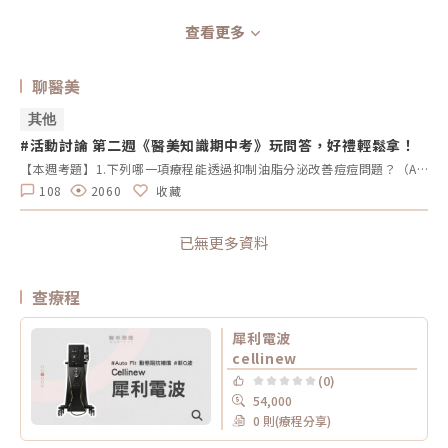
查看更多
聊醫美
其他
#活動討論 第二週《醫美知識期中考》玩問答，好禮輕鬆拿！
【本週考題】1.下列哪一項療程能透過抑制油脂分泌改善痘痘問題？（A）藍雷射 （B）女王電波 （C）索夫波 （D）翡翠電波2.源自於西班牙，是皇室與歐美名流、運動明星的最愛，屬於非侵入式、無痛的電波技術，擁有12項專利並榮獲多國FDA認證。廣泛應用於醫美、術後恢復、運動醫學、物理治療及體態管理等多個領域。請問是哪一項療程名稱？（A）英特波 （B）索夫波 （C）鳳凰電波 （D）Z音波3.Oligio玩美電波的作用原理是屬於哪一項科技？（A）單極電波 （B）雙極電波 （C）多極電波 （D）微針電波4.玻尿酸填充可以用於改善哪些問題？（A）臉部組織流失 （B）膚色不均 （C）毛孔粗大 （D）動態紋路5.林志玲代言的醫美療程是？（A）Emsculpt NEO 熱磁減脂 （B）EMBODY核心美力 （C）十倍電波 （D）矽谷電波【本週活動時間】8/26（一）AM 09:00 - 9/4（三）PM 23:59【活動獎勵】《LINE POINTS 50點》抽10名會員【活動方式】 活動期間每週一AM09:00將在活動討論區釋出5道醫美問題。 於每週日23:59回覆截止，經核對皆符合活動規範，將於次週一抽出得獎者、發放獎勵。 若經查詢發佈無意義的回文，則喪失抽獎、獲獎資格。例如：非主題回覆、未完整回覆等。 每位會員在當週僅限參與問答乙次。 若當週獲獎的會員帳號，次週仍可參與問答和抽獎。 連續4週皆有參與問答者，不論答案是否正確，皆可參加抽「LINE POINTS 100點」。 每週一會於對應的活動討論區最下方公布得獎會員，請獲獎者務必加入「醫美圈圈官方LINE」以利獎勵發放。【回文範例】1.近期李英愛代言的醫美療程名稱？（A）Z音波（B）十倍電波 （C）精靈電波2.BTL EMFACE中文療程名稱？（A）菲斯波（B）時空E電波3.EMBODY其中療程效果是減脂嗎？（A）是 （B）否4.有小鳳凰之稱的是什麼？（A）玩美電波（B）索夫波 （C）翡翠電波5.玩美電波是由哪位藝人代言？（A）小S （B）隋棠（C）梁詠琪回文範例：Z音波，菲斯波，是，玩美電波，小S※請依照上述回覆格式，以避免混亂。《第二週活動延長公告》親愛的醫美圈圈會員 您好：由於週末有部分會員反映官網討論區出現異常，導致無法正常參與活動留言， 為了確保每位會員都有充分的參與機會，我們決定將第二週活動留言截止日 延長至9/4（三）23:59截止。尚未參與第二週活動的會員，請把握延長的活動時間。 此外，第二週獲獎會員也延至9/5(四)抽出。 造成不便敬請見諒，並感謝各位會員對活動的支持。第二週的正確答案如下：藍雷射，英特波，單極電波，臉部組織流失，Emsculpt NEO 熱磁減脂。第三週活動已開始，請欲參與的會員可前往活動討論區回覆留言↓第三週《醫美知識期中考》
108
2060
收藏
已無更多資料
查療程
犀利電波
cellinew
(0)
54,000
0 則(療程分享)