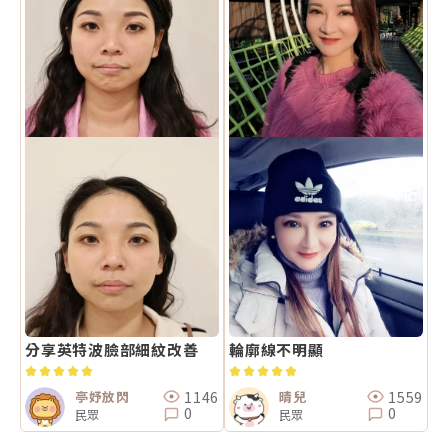
分享英特波臉部細紋改善
輪廓線不明顯
1146
1559
亭妤放閃
晴兒
0
0
民眾
民眾