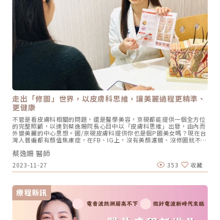
與美相遇」一樣，因為所有整型外科醫師「上可以接斷指、縫血管、接
基本差異後，我們透過表格將各機種的差異詳列出來，期望每位顧客都
神經、傷口重建；下可以做整型醫美」的專業背景，小呂院長幫無數產
能找到適合自己的選擇。皮膚專科蔡逸姍醫師的選擇與建議醫學美容臨
後媽媽們解決身材走樣、變形的困擾，幫職場上的女性主管雕塑自信的
床經驗豐富，且擔任眾多品牌原廠講師的蔡逸姍醫師表示「目前台灣的
外表，更收穫了無數病人衷心的感謝；有最親民隆乳女醫師之稱。「全
醫學美容市場，電波拉皮類的療程已經相當完整，京硯皮膚科診所也因
台每年只培育25位左右的整形外科專科醫師，在醫界，整外醫師幾乎可
應不同客戶的需求購置了單極電波、多極電波及微針電波機種，針對有
以算是稀有動物了」院長笑著說。我們在促進台灣醫療的過程中，其實
痘痘、痘疤問題的族群會推薦使用微針電波，針對以保養為主要訴求的
接觸了很多醫師，整外醫師的養成教育十分嚴苛，畢業後還得在醫院各
民眾他則建議使用多極電波，而多數的醫美消費者更傾向於單次治療、
科室接受多年訓練，全台的整外醫師掌中的手術刀，絕對也是「名匠工
維持時間長且在意療程舒適度，這一個群體我會以單極電波為首選。」
藝」等級了。*依照政府規定，取得整形外科專科醫師證書的基本條件
Oligio玩美電波在台灣上市發表會蔡逸姍醫師擔任講師照片 / 圖片提供
是在7年的醫學院學習後，通過國家考試獲得醫師證書，另外要再加上
京硯皮膚科診所站在皮膚專科醫師的角度，「Oligio玩美電波」是相當
多年的PGY醫師訓練及外科醫師訓練，通過外科專科醫師認證考試，再
符合皮膚專科醫師思維的一項創新技術。因為他專為亞洲膚質設計，特
經歷多年的整形外科醫師訓練並通過考試後，才能正式取得整形外科專
別適合敏感肌和酒糟肌等需要額外皮膚保護的膚質。「Oligio玩美電
科醫師證書，前後加起來需要經過最少10多年的磨練。呂院長建議民眾
波」的表皮冷卻系統非常完善，當偵測到皮膚溫度過高時，系統會自動
可以針對自己的需求，瞭解執刀醫師是否受過專業訓練；也可以透過諮
停止運作，並配備可調式冷卻系統，有效避免燙傷。除此之外，
走出「修圖」世界，以皮膚科思維，讓美麗過程更精準、
詢，找到值得信賴的醫師/診所。圖/美渥館診所提供。修復身心的「溫
「Oligio玩美電波」還提供客制化發數選擇，從300發到900發不等，
更健康
暖神之手」！幫媽媽、姊姊們找回美麗、自信的少女感和她低調、親切
可根據不同部位的改善需求進行分段施打。不需要一次完成所有發數，
作風不同的是對美的主張：「女生就是要對自己有自信，要讓自己感覺
對於追求高性價比的小資族來說，這是一個很大的優勢，避免了因療程
不管是看皮膚科相關的問題，還是醫學美容，京硯都能提供一個全方位
『自己就是很美』的樣子！」她強調，擁有自我意識與自信態度，還有
超出發數而增加的額外支出。更值得一提的是，「Oligio玩美電波」治
的完整照顧，以達到蔡逸姍院長心目中以「皮膚科思維」出發，由內而
自我理想的完成，是她對美的定義。這種來自專業產生的自信氣場，也
療後不會引起瘀青腫痛，過程中無需使用麻醉，患者可以與醫師互動，
外變美麗的中心思想。圖/京硯皮膚科提供你也是個P圖美女嗎？現在台
吸引了無數在職場上表現亮眼的輕熟女上門，希望自己的外表也和專業
根據即時反饋調整到最適合的能量，不僅沒有心理負擔，治療結束後還
灣人普遍都有顏值焦慮症，在FB、IG上，沒有美顏濾鏡、沒修圖就不敢
能力一樣亮眼！「這也是美渥館很不一樣的地方，我們幾乎沒有衝動型
能直接上妝。這使得許多四平陽光商圈的上班族選擇在午休時間前來享
PO照片；而今年口罩一解封，湧向皮膚科、醫美診所的病人，數量暴
求美者，大多是有認真思考自身需求及意識」透過口碑相傳、上網做好
受這項療程，輕鬆變美。蔡醫師還發現有許多患者在療程後會立即在診
蔡逸姍 醫師
增5倍！京硯皮膚科院長蔡逸姍表示直到現在，還有不少人因為口罩後
功課後，自己跑來找呂醫師人美心也美的客人，其中一大部分更是想要
所門口自拍，紀錄臉部變緊緻的瞬間。醫師也提醒，對於佩戴金屬牙
遺症，如皮膚發炎狂冒痘、臉部鬆垮等問題來找她…從專科醫師跨域醫
找回美麗曲線的年輕媽媽們。「生完孩子的媽媽往往因為各種問題，對
套、臉部有金屬板、裝有心臟節律器、服用抗凝血藥物或有蟹足腫的患
2023-11-27
353
收藏
美，提供全方位照顧說起京硯皮膚科的院長蔡逸姍醫師，很多人就會聯
自我失去信心，」她也不遺餘力透過各項專業的整形醫美技術，依照個
者，需特別謹慎，建議先諮詢醫師評估適合性。無需動刀，恢復期短，
想起「醫師好辣」節目中那個娃娃臉的蔡醫師。每次有人好奇她開業多
人不同的狀況與需求給予建議，希望能夠幫助來到她診間的媽媽們從上
現代生活忙碌的你，想要在不影響日常工作的情況下，快速提升肌膚狀
少年了，她都會說：「我的小孩幾歲，這個診所就開幾年」，因為診所
到下、從內到外恢復原本該有的少女感。身為診所主刀醫師，她把自己
態，電波拉皮就是你的救星。不僅如此，能持續刺激膠原蛋白再生，讓
剛開業時，她正懷著雙胞胎，每天挺著大肚子看診，現在孩子都十一、
定位成一個「工匠藝術家」，幫每個客人從內在的心靈到外在的自我，
肌膚在療程後也能持續變好，效果更持久。不論是為了重要的場合做準
療程新訊
二歲了，診所也成為南京松江商圈許多上班族、小資女，附近豪宅的中
打造一個最完美的自己，用自信擁抱自己，也擁抱彼此。洞察顧客的需
備，還是想要日常保養提升氣色，電波拉皮都能滿足你的需求。京硯皮
青世代、熟齡族群和不少藝人解決皮膚問題和醫美保養的首選。她分析
求，找出最好的解決方案呂佾欣院長也非常重視諮詢的過程。「很多問
膚科秉持著以專業醫療團隊、現代化設施和舒適環境，致力於提供專業
自己的優勢，不管是看皮膚科相關的問題，還是醫學美容，京硯都能提
題是綜合的，有可能同時在同一個人身上發生，也有可能這個人身上只
及完善的皮膚健康與醫學美容解決方案。並且為每位顧客量身打造治療
供一個全方位的完整照顧，以達到她心目中「由內而外美麗」的目標。
發生一種，所以要看顧客最在意哪一種問題」，很多客人在諮詢前，可
計劃，無論面臨任何皮膚問題或美容需求，京硯皮膚科都能成為您追求