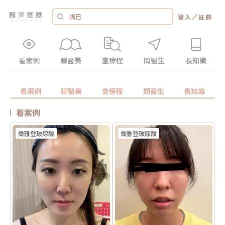
／
登入
註冊
看案例
聊醫美
查療程
問醫生
長知識
看案例
聊醫美
查療程
問醫生
長知識
看案例
喬雅登玻尿酸
喬雅登玻尿酸