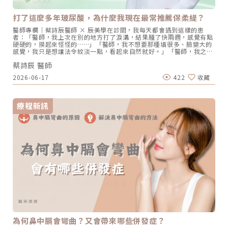
Plane Release and Secure Suspension: 823-Patient
Series"Benjamin Talei, MD,Facial Plast Surg Clin N Am 27 (2019)
打了這麼多年玻尿酸，為什麼我現在最常推薦保柔緹？
385–398
醫師專欄｜蔡詩辰醫師 × 辰美學在診間，我每天都會遇到這樣的患
者：「醫師，我上次在別的地方打了淚溝，結果腫了快兩週，感覺有點
硬硬的，摸起來怪怪的……」「醫師，我不想要那種填很多、臉變大的
感覺，我只是想讓法令紋淡一點，看起來自然就好。」「醫師，我之前
打完，嘴巴旁邊有一條一條的，朋友說我打太明顯……」每次聽到這
蔡詩辰 醫師
些，我心裡都有一個很深的感受：玻尿酸的效果好不好，不只是技術問
題，選對產品，才是成功的一半。我第一次接觸保柔緹，是被它「融進
2026-06-17
422
收藏
去」的感覺說服的行醫多年，我用過市面上各種主流玻尿酸品牌。每一
款都有它的優勢，也都有我在臨床上摸索出來的使用習慣。但說真的，
真正讓我改變用法的，是第一次使用BELOTERO 保柔緹之後。當時我
在處理一位患者的眼下細紋，那是一個很「刁鑽」的部位，淺到不行，
療程新訊
稍微施打深一點會腫，太淺又容易產生泛藍光（Tyndall effect）或毛
毛蟲現象。我嘗試用保柔緹的 Soft 劑型施打，針劑推進去之後，我看
著那個區域，幾乎沒有隆起感，產品就像水一樣，悄悄地「進去了」。
患者當天照鏡子，說：「欸，看起來好自然，不像打過東西。」那個時
候我就知道，這個產品值得我深入研究。CPM® 技術到底不一樣在哪
裡？用臨床感受告訴你保柔緹的核心是來自德國莫氏（Merz
Aesthetics）的專利技術，CPM®（Cohesive Polydensified
Matrix），中文稱作「單相多密度技術」。聽起來很技術性，但我喜歡
用一個比喻來解釋：傳統的雙相玻尿酸，就像一盤有大顆粒的珍珠，它
支撐力強，但粒子感明顯，在淺層施打容易被摸出來、看出來。而保柔
緹的 CPM 技術，更像是把不同大小的顆粒均勻混合在一起，讓整個質
地更細緻、更均勻，該支撐的地方支撐，該流動的地方流動。這在臨床
上帶來幾個很實際的好處：一、降低「毛毛蟲」現象的機率。很多患者
最怕的就是打完後局部隆起、摸起來像異物。保柔緹因為質地細緻、延
展性高，即使在淺層施打，也更容易均勻分布，不容易堆積。二、泛藍
光（Tyndall effect）發生率低。特別在淚溝、眼下這類皮膚薄的區
為何鼻中膈會彎曲？又會帶來哪些併發症？
域，傳統玻尿酸容易因為光線折射顯出「青青的」感覺，但保柔緹的單