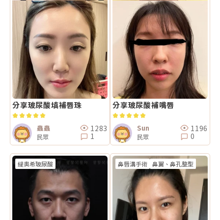
分享玻尿酸填補唇珠
分享玻尿酸補嘴唇
1283
1196
蟲蟲
Sun
1
0
民眾
民眾
緹奧希玻尿酸
鼻唇溝手術
鼻翼、鼻孔整型