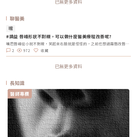
已無更多資料
聊醫美
嘴
#請益 唇峰形狀不對襯，可以做什麼醫美療程改善呢?
嘴巴唇峰從小就不對襯，笑起來右臉就是怪怪的，之前也想過霧唇改唇型，但又覺得感覺很痛…但又覺得感覺很痛…打玻尿酸會改善嗎?
2
972
收藏
已無更多資料
長知識
醫師專欄