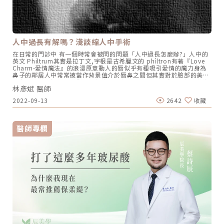
人中過長有解嗎？淺談縮人中手術
在日常的門診中 有一個時常會被問的問題「人中過長怎麼辦?」人中的
英文 Philtrum其實是拉丁文,字根是古希臘文的 phíltron有著『Love
Charm-愛情魔法』的浪漫原意動人的唇似乎有種吸引愛情的魔力身為
鼻子的鄰居人中常常被當作背景值介於唇鼻之間但其實對於臉部的美觀
也有著默默但深刻的影響相對標準的比例如果是以中下臉的比例為基準
林彥斌 醫師
過長的人中會有粗曠、原始的感覺將近1:1的人中:下半臉如果是以上唇
為參考的比例過多的人中比例會有年老的感覺因此也是有一部分的人深
2022-09-13
2642
收藏
受其擾今天就來跟大家聊聊人中過長的治療吧其實人中的長度是動態的
隨著表情以及年紀的改變而改變治療方式也會因成因的不同而有所不同
會有人中過長的外觀成因大致可分為下列幾種1. 先天組織過多2. 組織
鬆弛下垂3. 骨性暴牙4. 上唇過薄5. 過短的鼻子骨性的暴牙會因為牙齒
醫師專欄
過多的外露要閉上嘴巴時有一個下抿的動作因而拉扯人中造成動態性的
過長治療就要以骨骼/牙齒矯正/正顎手術為主 (請參考正顎手術)放鬆時
人中長度正常閉嘴時因下拉而顯得過長過薄的上唇會在局部造成人中比
例過高因此治療就已增加上唇厚度為主另外有少部分短鼻/鼻中膈後縮
的人在鼻中膈延長後也會有需許減少人中比例的效果 (請參考鼻中膈延
長)延長鼻中膈/增加鼻子長度能少許減少人中的比例再來就是今天的重
點縮人中手術主要就是針對先天過多過長的組織或者是因為老化造成的
組織鬆弛下垂需要去移除過多的皮膚以及軟組織來直接減少人中的長度
手術設計及術後立即術前術後效果也就是這些細微的比例長度差異造就
了許多各自特色的臉改變人中比例會有一種「原來是這樣啊?!」的改變
你是否知道了呢?參考文獻:1. "Analysis and Classification of the
Upper Lip Aesthetic Unit" Peter Raphael, M.D.Ryan Harris,
M.S.Scott W. Harris, M.D. Plast. Reconstr. Surg. 132: 543, 20132.
"The Modified Upper Lip Lift Advanced Approach with Deep-