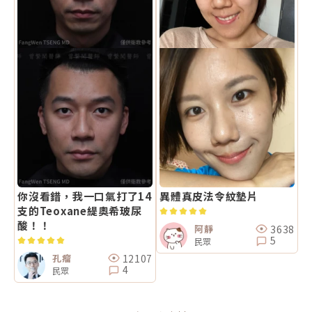
你沒看錯，我一口氣打了14
異體真皮法令紋墊片
支的Teoxane緹奧希玻尿
酸！！
3638
阿靜
5
民眾
12107
孔瘤
4
民眾