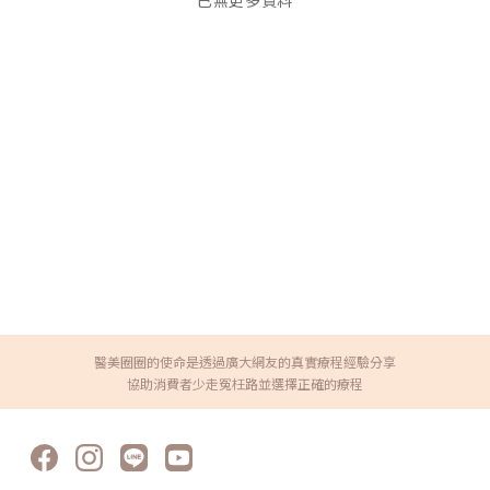
已無更多資料
醫美圈圈的使命是透過廣大網友的真實療程經驗分享
協助消費者少走冤枉路並選擇正確的療程