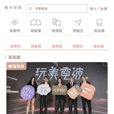
／
登入
註冊
看案例
聊醫美
查療程
問醫生
長知識
看案例
聊醫美
查療程
問醫生
長知識
長知識
療程新訊