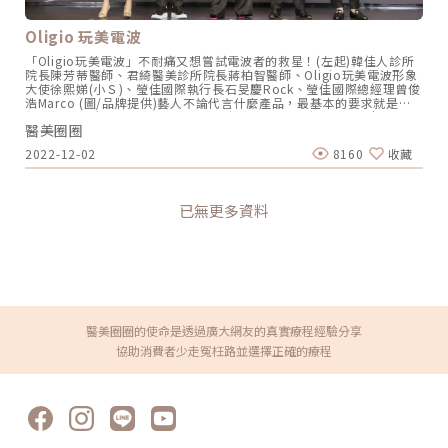
Oligio 玩美電波
「Oligio玩美電波」不耐痛又想嘗試電波者的救星！(左起)韓佳人診所
院長陳芳蒂醫師、君綺醫美診所院長蔣柏智醫師、Oligio玩美電波形象
大使徐熙娣(小Ｓ)、瑩佳國際執行長石旻慶Rock、瑩佳國際總經理曾俊
浩Marco (圖/品牌提供)藝人不論代言什麼產品，最基本的要求就是必
須要親身體驗，這不僅表示對產品的認同，也是對消費者的負責。也因
醫美圈圈
此身為國際巨星但自稱「怕痛俗辣」的藝人徐熙娣(小Ｓ)一直以來都沒
有為任何的醫美品牌站台或代言。一直到由瑩佳國際所代理的沃泰克電
2022-12-02
8160
收藏
波治療系統(俗稱Oligio玩美電波)正式進來台灣，他的3D震動系統結合
智能冷噴技術，大大降低了治療時的疼痛感受，據小S所說，怕痛的他
先自費讓朋友去體驗這個療程，確定疼痛度相當能夠接受之後，才親自
體驗並接下了「Oligio玩美電波」的產品代言任務。出席活動當天正好
已無更多資料
碰上了小S的生日，他也許下45歲的生日願望：「一年比一年更年輕，
60歲的時候還能夠站在這裡」(圖/品牌提供)君綺醫美診所院長蔣博
智：「最大的好處就是它沒有鎖探頭的發數，所以我們會根據每個人的
需求，參考他的預算來幫他設計他最好的發數，甚至搭配其他的療程來
達到最好的效果。」藝人徐熙娣（小Ｓ）表示：「完成Oligio玩美電波
療程後，就飛到韓國工作，每天早出晚歸、大吃大喝，但臉卻非常的緊
緻。」韓佳人醫美診所總院長陳芳蒂：「獨家的智能冷卻科技，然後它
可以調整我們冷媒的噴發量，所以在治療的過程中就不會覺得很燙、很
熱。」(左起)韓佳人診所院長陳芳蒂醫師、君綺醫美診所院長蔣柏智醫
醫美圈圈的使命是透過廣大網友的真實療程經驗分享
師、Oligio玩美電波形象大使徐熙娣(小Ｓ)、瑩佳國際執行長石旻慶
協助消費者少走冤枉路並選擇正確的療程
Rock、瑩佳國際總經理曾俊浩Marco (圖/品牌提供)小編為大家彙整
「Oligio玩美電波」的重點特色： ►智能擊發模式：
Single,Double,Auto 3種擊發模式，依照Paitent狀況及部位使用不同
的模式擊發，有效提升速度減少治療時間。 ►F4.0擊發探頭：4 cm²的
探頭貼合面積優於傳統的3 cm²探頭，有效減少33%的治療發數。 ►4
大安全設計：結合「接觸式冷卻」、「即時的溫度偵測」、「貼合面積
壓力偵測」、「肌膚阻抗偵測」4項安全設計，確保消費者治療時的安