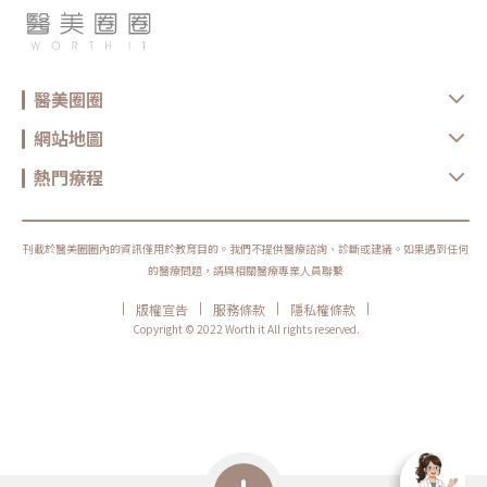
全性。 ►減痛的秘訣：4段智能冷卻結合2段探頭震動系統，能大為降
低電波能量進入較深層肌膚時，對於淺層肌膚的熱感及痛感。 ►不鎖發
數探頭：單次治療不再受限於探頭發數的限制，醫師能夠針對不同的消
費者更加客製化療程(他牌電波儀器探頭一經拆封，限制在一定時間內
須完成所有發數的施打)身為3寶媽咪的小Ｓ分享實際施打的感受表示：
「玩美電波的感受不只是拉提，還會讓臉部的肌膚變得很緊實，就好像
醫美圈圈
是你的臉部做了很多運動一樣。」連化妝師及女兒都察覺到她的不同。
這也讓身兼多職的小Ｓ能夠時時保持在最佳狀態，充滿自信。 (圖/品牌
提供)圈圈小編建議：隨著醫學科技的進步，變美的方式不斷的推陳出
網站地圖
新，消費者找到合適自己的療程之前，一定要記得停、看、聽！停：新
的療程推出後，切記不要衝動，先冷靜下來。看：網路查找療程相關資
訊及其他消費者的真實治療經驗。聽：尋找信任的診所及醫師，聽從醫
熱門療程
師的療程建議及原理說明。最後再綜合以上的資訊，判斷什麼療程最適
合自己，並且為自己的選擇負責！相信愛美的圈圈夥伴們，都能夠找到
最適合自己的療程項目唷！參考資料：1.Weiss, R. A. (2013).
Noninvasive radio frequency for skin tightening and body
contouring., 32, 1,32(1), 9-172.Hecht, P., Hayashi, K., Cooley, A.
刊載於醫美圈圈內的資訊僅用於教育目的。我們不提供醫療諮詢、診斷或建議。如果遇到任何
J., Lu, Y., Fanton, G. S., Thabit, G., & Markel, M. D. (1998). The
的醫療問題，請與相關醫療專業人員聯繫
thermal effect of monopolar radiofrequency energy on the
properties of joint capsule.The American journal of sports
|
|
|
|
medicine,26(6), 808-8143.Petersen Vitello Kalil, C. L., Prieto
版權宣告
服務條款
隱私權條款
Herman Reinehr, C., & Esteves, C. A. R. (2018). Non-ablative
Copyright © 2022 Worth it All rights reserved.
Radiofrequency for Facial Rejuvenation.Lasers, Lights and Other
Technologies, 361-373.