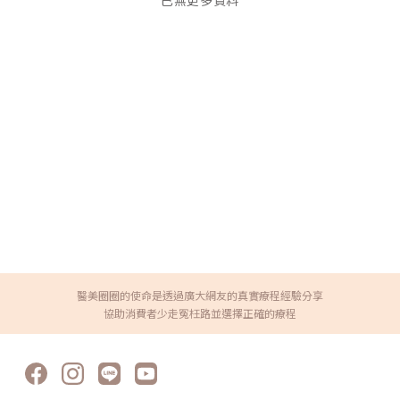
已無更多資料
醫美圈圈的使命是透過廣大網友的真實療程經驗分享
協助消費者少走冤枉路並選擇正確的療程