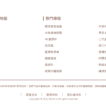
地圖
熱門療程
-顯微套管抽脂
-天使
-水無痕玻尿酸
-男性
-4D童顏針
-二代
-倍克脂
-第三
-藍鑽魚骨線
-善纖
-鳳凰電波
-阿爾
-真皮秒
-熱磁
-皮瓣分離植髮
-魔滴
圈內的資訊僅用於教育目的。我們不提供醫療諮詢、診斷或建議。如果遇到任何的醫療問題，請與相關
|
|
|
|
版權宣告
服務條款
隱私權條款
Copyright © 2022 Worth it All rights reserved.