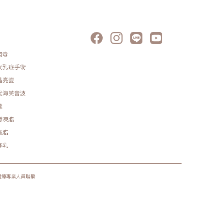
肉毒
女乳症手術
晶亮瓷
代海芙音波
達
發凍脂
減脂
隆乳
醫療專業人員聯繫