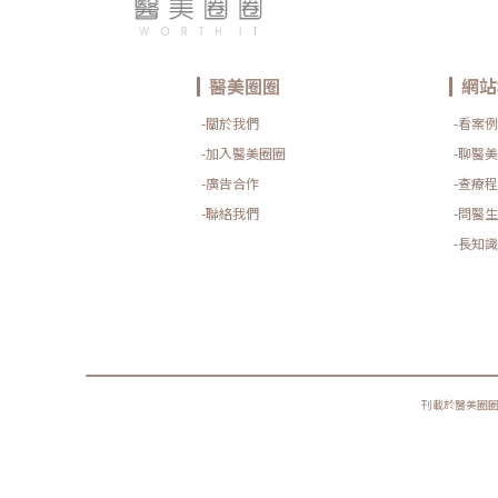
醫美圈圈
網站
-關於我們
-看案例
-加入醫美圈圈
-聊醫美
-廣告合作
-查療程
-聯絡我們
-問醫生
-長知識
刊載於醫美圈