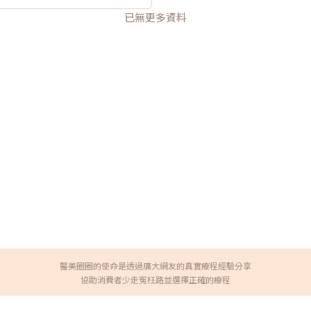
已無更多資料
醫美圈圈的使命是透過廣大網友的真實療程經驗分享
協助消費者少走冤枉路並選擇正確的療程