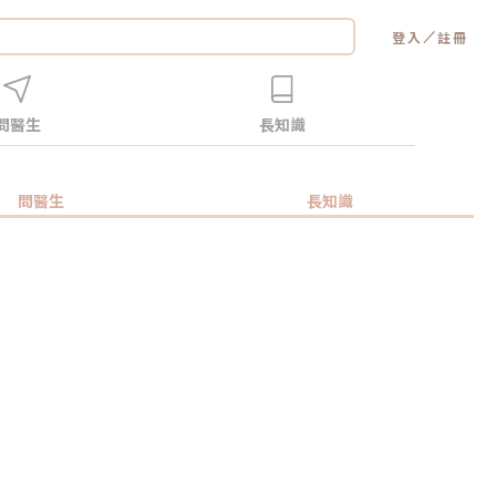
／
登入
註冊
問醫生
長知識
問醫生
長知識