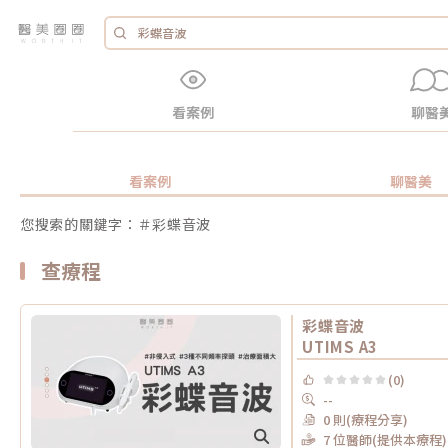
看案例
聊醫
看案例
聊醫美
您搜索的關鍵字：＃彩蝶音波
查療程
彩蝶音波
UTIMS A3
(0)
--
0 則(療程分享)
7 位醫師(提供本療程)