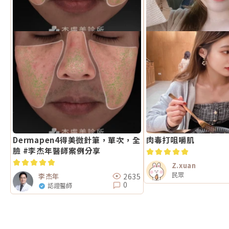
Dermapen4得美微針筆，單次，全
肉毒打咀嚼肌
臉 #李杰年醫師案例分享
Z.xuan
民眾
2635
李杰年
0
認證醫師