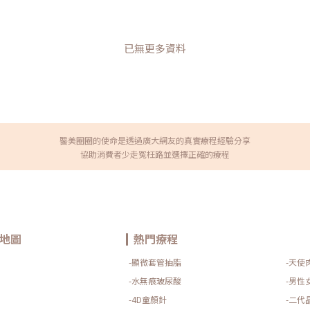
Gore-Tex自體軟（耳）骨 療程方式 微針劑注射 微針劑注射
開刀 開刀（二段式隆鼻） 維持時間 18到24個月 6到12個月 永
久 永久 優勢 安全、自然 快速便利 安全、自然 快速便利 外型
挺直 自然美觀 劣勢 非永久 非永久 維持效果短 位移機率較高
已無更多資料
需全身麻醉 若遭撞擊易位移 不自然 需全身麻醉 若遭撞擊易位
移 微晶瓷隆鼻真實案例分享以下呈現真實微晶瓷隆鼻案例，提
供讀者參考。如果你也想分享你的美麗故事或對各項療程有其
他疑慮，歡迎隨時來醫美圈圈與我們一同探討。《案例一》網
友- Angie在這年跟男友分手，所以想要改變自己增加自信，
所以決定去醫美施打微晶瓷針劑隆鼻。使用這種方式也是醫師
建議我先試試看的，因為自己的鼻梁算是比較不高的鼻樑，也
是自己一直以來最在意的部位…《點我看更多》《案例二》沈
醫美圈圈的使命是透過廣大網友的真實療程經驗分享
怡岒醫師 案例透過粉絲專業來到秘境美學診所，想改善山根扁
平困擾，女性美學沈怡岒醫師表示可以施作微晶瓷，隆鼻效果
協助消費者少走冤枉路並選擇正確的療程
較持久且安全性高，以及塑形自然、不容易移位等優點，術後
打造自然挺鼻！…《點我看更多》微晶瓷隆鼻常見問題解答
Q：微晶瓷隆鼻可以維持多久？由於每個人的體質不同，微晶
瓷的效果持續時間也會有所差異，一般來說可維持約1到1.5年
的時間。此外，生活作息、飲酒、抽菸等因素也會影響微晶瓷
的持久性。Q：微晶瓷施打過程會痛嗎？由於已含有麻醉成
分，因此能有效地減輕疼痛感。在過程中，可能會感覺到輕微
地圖
熱門療程
的針刺感和輕微脹感，這些輕微的感受絕大多數人都能夠接
受。Q：微晶瓷的注射頻率是多久？因為每個人想要追求的理
-顯微套管抽脂
-天使
想不同，流失速度也會有所差異，通常以外觀變化作為評估標
準。有些人遵循醫師建議時間，約1年到1.6年施打一次；而有
-水無痕玻尿酸
-男性
些人則希望保持最滿意的外貌，因此，可能會提前進行注射，
以保持完美的狀態。Q：微晶瓷有副作用嗎？常見的副作用包
-4D童顏針
-二代
括腫脹和瘀青，腫脹大多數情況下會持續3到7天，但也有少部