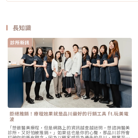
長知識
診所新訊
拒絕推銷！療程效果就是品川最好的行銷工具 ft.玩美電
波
「想做醫美療程，但是網路上的資訊越查越迷惘，想諮詢醫美
診所，又好怕被推銷。」如果這也是你的心聲，那品川診所會
打破你的既有觀念，因為以顧客感受為優先的品川，開業至今