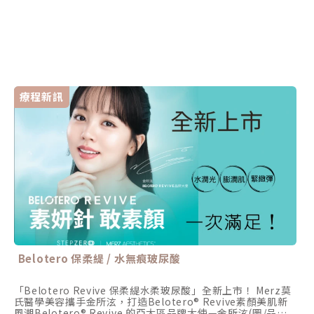
療程新訊
Belotero 保柔緹 / 水無痕玻尿酸
「Belotero Revive 保柔緹水柔玻尿酸」全新上市！ Merz莫
氏醫學美容攜手金所泫，打造Belotero® Revive素顏美肌新
風潮Belotero® Revive 的亞太區品牌大使—金所泫(圖/品牌