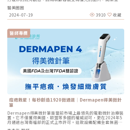
堅持不主動推銷、不包套銷售、透明化價格，讓每一位顧客來
醫美圈圈
到品川都能輕鬆自在，並放鬆的享受醫美療程。品川除了是日
本高級區，將「品川」兩個字拆解，是三個口＋三個一，正是
2024-07-19
3910
收藏
品川的目標：口碑第一。圖/品川診所提供專心做好一件事，成
果自然會說話MIIDO品川診所創辦人李奕明是一位咖啡迷，他
將探訪好咖啡多年的心得融入品川的服務中。「經驗告訴我，
一間好咖啡館不一定要賣套餐與甜品，畢竟多數客人是為了一
醫師專欄
杯好咖啡而被吸引來。沖一杯講究的咖啡，水溫、水量、咖啡
新鮮度、粉末粗細、沖泡時間、手法與角度每一環節都會影響
到最後的成品，醫美療程也是如此。醫師如何依照不同顧客的
狀況與需求調整儀器的能量、頻率、深度，擊發間隔與施作時
間、施打位置，甚至角度，也都會影響最終的成果。」李奕明
生動的解釋。即使採用同樣的療程、儀器，也要依照顧客個別
的臉型、膚況，調整儀器的能量、頻率、深度，擊發間隔與施
作時間、施打位置，甚至角度，每一環節都會影響最終的成
果。圖/品川診所提供帶著「把簡單的事情做得不簡單，口碑就
是最好的宣傳。」這樣的信念，創立之初，品川就從顧客的角
度來思考，希望將諮詢及治療回歸醫療專業，除了不推銷、價
格透明，更只提供雷射、電音波等五種療程項目，以專精專攻
為目標。醫師在施作前，會先透過詳盡的問診評估每位顧客的
肌膚狀況，再依照膚質、膚況為每一位顧客量身設計療程計
痘疤救星！每秒創造1920微通道｜Dermapen得美微針
畫。沒想到這樣的策略，更讓職人精神深耕於文化中的日本人
筆
趨之若鶩。雖然診所並非位在一級戰區，但在新店大坪林捷運
站旁的品川，開業十多年來，也意外地累積一群日本顧客，不
Dermapen得美微針筆是當前市場上最領先的電動微針治療裝
僅被日本媒體TaipeiNavi等旅遊雜誌報導過，連日本藝人渡邊
置。它不僅獲得美國、歐盟等多國的權威認可，更在2024年5
直美來台時，也特別指定要拜訪品川診所。可見專精皮秒雙機
月通過台灣衛福部的正式上市許可。這款設備配備全套無菌配
雷射、電波音波拉皮的品川，憑藉著良好的技術與對於細節的
件，能針對各類膚質提供高效的精華導入。運用受控微損傷的
要求，成功獲得了不少日本顧客跨海支持。有效、安全，是品