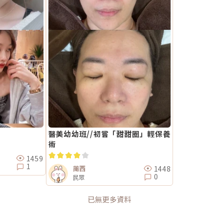
醫美幼幼班//初嘗「甜甜圈」輕保養
術
1459
1
1448
萳西
0
民眾
已無更多資料