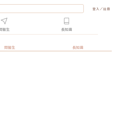
／
登入
註冊
問醫生
長知識
問醫生
長知識