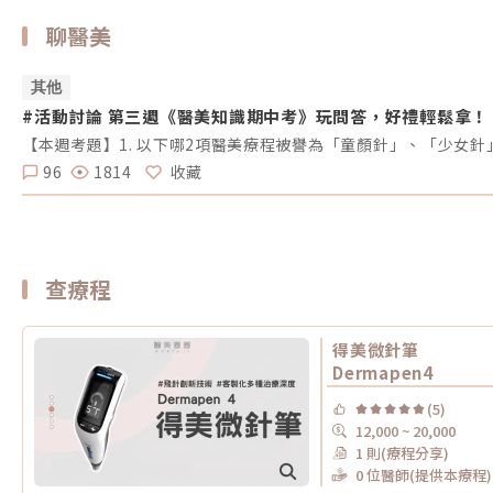
聊醫美
其他
#活動討論 第三週《醫美知識期中考》玩問答，好禮輕鬆拿！
96
1814
收藏
查療程
得美微針筆
Dermapen4
(5)
12,000 ~ 20,000
1 則(療程分享)
0 位醫師(提供本療程)