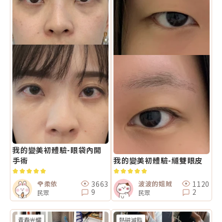
我的變美初體驗-眼袋內開
手術
我的變美初體驗-縫雙眼皮
3663
1120
🌹柔依
波波的姐賊
9
2
民眾
民眾
青春光耀
熱磁減脂