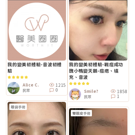
我的變美初體驗-音波初體
我的變美初體驗-戰痘成功
驗
醜小鴨變天鵝-痘疤、填
充、音波
1215
Alice C.
0
民眾
1858
Smile?
1
民眾
眼袋手術
雙眼皮手術