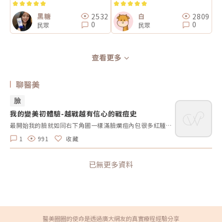
2532
2809
黑糖
白
0
0
民眾
民眾
查看更多
聊醫美
臉
我的變美初體驗-越戰越有信心的戰痘史
最開始我的臉就如同右下角圖一樣滿臉爛痘內包很多紅腫流膿直到自己吃了一年多的口服A酸並在皮膚科診所做果酸煥膚內外調理後漸漸離開月球?待膚況穩定後診所美容師告知我可以做皮秒治療我才開始接觸皮秒治療自己的痘疤、曬斑左上圖為現階段的我真心想告訴住在月球的居民不要氣餒要越戰越勇總有一天你們也能移民成功的❤️
1
991
收藏
已無更多資料
醫美圈圈的使命是透過廣大網友的真實療程經驗分享