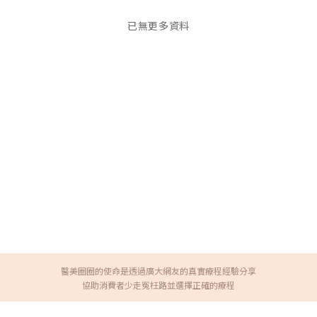
已無更多資料
醫美圈圈的使命是透過廣大網友的真實療程經驗分享
協助消費者少走冤枉路並選擇正確的療程