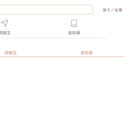
／
登入
註冊
問醫生
長知識
問醫生
長知識