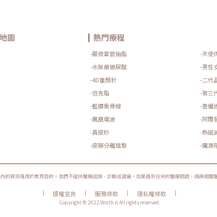
地圖
熱門療程
-顯微套管抽脂
-天使
-水無痕玻尿酸
-男性
-4D童顏針
-二代
-倍克脂
-第三
-藍鑽魚骨線
-善纖
-鳳凰電波
-阿爾
-真皮秒
-熱磁
-皮瓣分離植髮
-魔滴
圈內的資訊僅用於教育目的。我們不提供醫療諮詢、診斷或建議。如果遇到任何的醫療問題，請與相關
|
|
|
|
版權宣告
服務條款
隱私權條款
Copyright © 2022 Worth it All rights reserved.