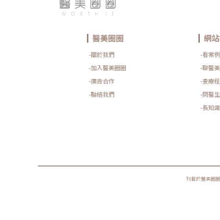
醫美圈圈
網站
-關於我們
-看案例
-加入醫美圈圈
-聊醫美
-廣告合作
-查療程
-聯絡我們
-問醫生
-長知識
刊載於醫美圈