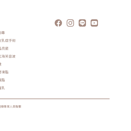
肉毒
女乳症手術
晶亮瓷
代海芙音波
達
發凍脂
減脂
隆乳
醫療專業人員聯繫