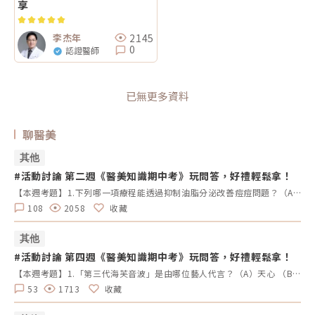
享
2145
李杰年
0
認證醫師
已無更多資料
聊醫美
其他
#活動討論 第二週《醫美知識期中考》玩問答，好禮輕鬆拿！
【本週考題】1.下列哪一項療程能透過抑制油脂分泌改善痘痘問題？（A）藍雷射 （B）女王電波 （C）索夫波 （D）翡翠電波2.源自於西班牙，是皇室與歐美名流、運動明星的最愛，屬於非侵入式、無痛的電波技術，擁有12項專利並榮獲多國FDA認證。廣泛應用於醫美、術後恢復、運動醫學、物理治療及體態管理等多個領域。請問是哪一項療程名稱？（A）英特波 （B）索夫波 （C）鳳凰電波 （D）Z音波3.Oligio玩美電波的作用原理是屬於哪一項科技？（A）單極電波 （B）雙極電波 （C）多極電波 （D）微針電波4.玻尿酸填充可以用於改善哪些問題？（A）臉部組織流失 （B）膚色不均 （C）毛孔粗大 （D）動態紋路5.林志玲代言的醫美療程是？（A）Emsculpt NEO 熱磁減脂 （B）EMBODY核心美力 （C）十倍電波 （D）矽谷電波【本週活動時間】8/26（一）AM 09:00 - 9/4（三）PM 23:59【活動獎勵】《LINE POINTS 50點》抽10名會員【活動方式】 活動期間每週一AM09:00將在活動討論區釋出5道醫美問題。 於每週日23:59回覆截止，經核對皆符合活動規範，將於次週一抽出得獎者、發放獎勵。 若經查詢發佈無意義的回文，則喪失抽獎、獲獎資格。例如：非主題回覆、未完整回覆等。 每位會員在當週僅限參與問答乙次。 若當週獲獎的會員帳號，次週仍可參與問答和抽獎。 連續4週皆有參與問答者，不論答案是否正確，皆可參加抽「LINE POINTS 100點」。 每週一會於對應的活動討論區最下方公布得獎會員，請獲獎者務必加入「醫美圈圈官方LINE」以利獎勵發放。【回文範例】1.近期李英愛代言的醫美療程名稱？（A）Z音波（B）十倍電波 （C）精靈電波2.BTL EMFACE中文療程名稱？（A）菲斯波（B）時空E電波3.EMBODY其中療程效果是減脂嗎？（A）是 （B）否4.有小鳳凰之稱的是什麼？（A）玩美電波（B）索夫波 （C）翡翠電波5.玩美電波是由哪位藝人代言？（A）小S （B）隋棠（C）梁詠琪回文範例：Z音波，菲斯波，是，玩美電波，小S※請依照上述回覆格式，以避免混亂。《第二週活動延長公告》親愛的醫美圈圈會員 您好：由於週末有部分會員反映官網討論區出現異常，導致無法正常參與活動留言， 為了確保每位會員都有充分的參與機會，我們決定將第二週活動留言截止日 延長至9/4（三）23:59截止。尚未參與第二週活動的會員，請把握延長的活動時間。 此外，第二週獲獎會員也延至9/5(四)抽出。 造成不便敬請見諒，並感謝各位會員對活動的支持。第二週的正確答案如下：藍雷射，英特波，單極電波，臉部組織流失，Emsculpt NEO 熱磁減脂。第三週活動已開始，請欲參與的會員可前往活動討論區回覆留言↓第三週《醫美知識期中考》
108
2058
收藏
其他
#活動討論 第四週《醫美知識期中考》玩問答，好禮輕鬆拿！
【本週考題】1.「第三代海芙音波」是由哪位藝人代言？（A）天心 （B）陳美鳳 （C）蕭薔 （D）蔡淑臻2.PRP療法的全名是什麼？（A）皮膚再生療法 （B）自體脂肪填充 （C）高濃度血小板血漿療法 （D）增肌減脂3.下列哪3種療程用來提升臉部輪廓線條有幫助？（A）電波拉皮 （B）肉毒桿菌素 （C）玻尿酸 （D）水光針4.以下哪個品牌的玻尿酸在市場上有「隱形玻尿酸」的稱號？（A）仙女玻尿酸 （B）瑞絲朗 （C）喬雅登 （D）緹奧希5.以下哪個針劑品牌來自韓國？（A）4D舒顏萃 （B）洢蓮絲 （C）喬雅登（D）喬雅露【本週活動時間】9/9(一)AM09:00-9/15 PM23:59(日)【活動獎勵】《LINE POINTS 50點》抽10名會員【活動方式】1.活動期間每週一AM09:00將在活動討論區釋出5道醫美問題。2.於每週日23:59回覆截止，經核對皆符合活動規範，將於次週一抽出得獎者、發放獎勵。3.若經查詢發佈無意義的回文，則喪失抽獎、獲獎資格。例如：非主題回覆、未完整回覆等。4.每位會員在當週僅限參與問答乙次。5.若當週獲獎的會員帳號，次週仍可參與問答和抽獎。6.連續4週皆有參與問答者，不論答案是否正確，皆可參加抽「LINE POINTS 100點」。7.每週一會於對應的活動討論區最下方公布得獎會員，請獲獎者務必加入「醫美圈圈官方LINE」以利獎勵發放。【回文範例】1.近期李英愛代言的醫美療程名稱？（A）Z音波（B）十倍電波 （C）精靈電波2.BTL EMFACE中文療程名稱？（A）菲斯波（B）時空E電波3.EMBODY其中療程效果是減脂嗎？（A）是 （B）否4.有小鳳凰之稱的是什麼？（A）玩美電波（B）索夫波 （C）翡翠電波5.玩美電波是由哪位藝人代言？（A）小S （B）隋棠（C）梁詠琪回文範例：Z音波，菲斯波，是，玩美電波，小S※請依照上述回覆格式，以避免混亂。第四週的正確答案如下：蔡淑臻，高濃度血小板血漿療法，電波拉皮、肉毒桿菌素、玻尿酸，緹奧希，喬雅露
53
1713
收藏