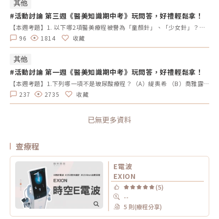
其他
#活動討論 第三週《醫美知識期中考》玩問答，好禮輕鬆拿！
【本週考題】1. 以下哪2項醫美療程被譽為「童顏針」、「少女針」？（A）洢蓮絲 (B）薇貝拉 （C）艾麗斯 （D）4D舒顏萃2.下列哪一項療程無法改善痘疤（痤瘡疤痕）？（A）UP雷射 （B）755蜂巢皮秒 （C）得美微針 （D）鳳凰電波3. 擁有真空專利水渦流技術，並搭配3種探頭，能改善粉刺、深層清潔毛孔、去除老廢角質，最後再施以精華導入。請問是哪一項臉部清潔保養的療程？（A）Wishpro唯施葆 （B）海菲秀 （C）二代水光槍 （D）得美微針筆4. 來自英國大廠BTL，結合「微針」與「電波」的優勢，並有電波界「愛馬仕」之稱的是哪一項療程名稱？（A）Q+音波 (B）翡翠電波 (C）女王電波 （D）時空E電波5. 以下哪2項是皮秒雷射的主要用途？（A）改善色素斑 （B）淡化痘疤 (C ）緊緻拉堤 （D）打造輪廓線【本週活動時間】9/2（一）AM09:00 - 9/8（日） PM23:59【活動獎勵】《LINE POINTS 50點》抽10名會員【活動方式】1.活動期間每週一AM09:00將在活動討論區釋出5道醫美問題。2.於每週日23:59回覆截止，經核對皆符合活動規範，將於次週一抽出得獎者、發放獎勵。3.若經查詢發佈無意義的回文，則喪失抽獎、獲獎資格。例如：非主題回覆、未完整回覆等。4.每位會員在當週僅限參與問答乙次。5.若當週獲獎的會員帳號，次週仍可參與問答和抽獎。6.連續4週皆有參與問答者，不論答案是否正確，皆可參加抽「LINE POINTS 100點」。7.每週一會於對應的活動討論區最下方公布得獎會員，請獲獎者務必加入「醫美圈圈官方LINE」以利獎勵發放。【回文範例】1.近期李英愛代言的醫美療程名稱？（A）Z音波（B）十倍電波 （C）精靈電波2.BTL EMFACE中文療程名稱？（A）菲斯波（B）時空E電波3.EMBODY其中療程效果是減脂嗎？（A）是 （B）否4.有小鳳凰之稱的是什麼？（A）玩美電波（B）索夫波 （C）翡翠電波5.玩美電波是由哪位藝人代言？（A）小S （B）隋棠（C）梁詠琪回文範例：Z音波，菲斯波，是，玩美電波，小S※請依照上述回覆格式，以避免混亂。第三週的正確答案如下：洢蓮絲、4D舒顏萃，鳳凰電波，海菲秀，時空E電波，改善色素斑、淡化痘疤
96
1814
收藏
其他
#活動討論 第一週《醫美知識期中考》玩問答，好禮輕鬆拿！
【本週考題】1.下列哪一項不是玻尿酸療程？（A）緹奧希 （B）喬雅露（C）瑞絲朗 （D）喬雅登2. 以下哪2種是膠原蛋白增生劑？（A）喬雅露 （B）4D舒顏萃 （C）瑞絲朗 （D）愛霓密絲3.「Sofwave索夫波」是由哪位藝人代言？（A）小S （B）梁詠琪 （C）蔡淑臻（D）林心如4. 請問最新推出透過高強度電場刺激並訓練臉部上升肌肉的儀器是哪一台？（A）EMBODY核心美力 （B）EXION時空Ｅ電波（C）EMFACE菲斯波（D）EMSCULPT NEO 熱磁減脂5. 請選擇能同時達到瘦小臉、改善動態紋路、瘦小腿及治療眼睛痙攣的療程是？（A）皮秒雷射 （B）玻尿酸 （C）冷凍減脂 （D）肉毒桿菌素【本週活動時間】8/19（一） AM 09：00-8/25（日） PM 23：59【活動獎勵】《LINE POINTS 50點》抽10名會員【活動方式】 活動期間每週一AM09:00將在活動討論區釋出5道醫美問題。 於每週日23:59回覆截止，經核對皆符合活動規範，將於次週一抽出得獎者、發放獎勵。 若經查詢發佈無意義的回文，則喪失抽獎、獲獎資格。例如：非主題回覆、未完整回覆等。 每位會員在當週僅限參與問答乙次。 若當週獲獎的會員帳號，次週仍可參與問答和抽獎。 連續4週皆有參與問答者，不論答案是否正確，皆可參加抽「LINE POINTS 100點」。 每週一會於對應的活動討論區最下方公布得獎會員，請獲獎者務必加入「醫美圈圈官方LINE」以利獎勵發放。【回文範例】1.近期李英愛代言的醫美療程名稱？（A）Z音波（B）十倍電波 （C）精靈電波2.BTL EMFACE中文療程名稱？（A）菲斯波（B）時空E電波3.EMBODY其中療程效果是減脂嗎？（A）是 （B）否4.有小鳳凰之稱的是什麼？（A）玩美電波（B）索夫波 （C）翡翠電波5.玩美電波是由哪位藝人代言？（A）小S （B）隋棠（C）梁詠琪回文範例：Z音波，菲斯波，是，玩美電波，小S※請依照上述回覆格式，以避免混亂。第一週的正確答案：喬雅露，喬雅露、4D舒顏萃，梁詠琪，EMFACE菲斯波，肉毒桿菌素。
237
2735
收藏
已無更多資料
查療程
E電波
EXION
(5)
--
5 則(療程分享)