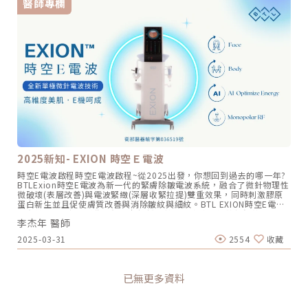
醫師專欄
態，電波拉皮就是你的救星。不僅如此，能持續刺激膠原蛋白再生，讓
電波能夠直接將能量傳遞到真皮層、筋膜層直達皮下脂肪層，能夠達到
止水波紋，柔軟流動性來自內層有機矽聚合物的優越比例和交聯密度，
肌膚在療程後也能持續變好，效果更持久。不論是為了重要的場合做準
深層的改善效果，對於改善皺紋、細紋、毛孔粗大、痘疤等問題，效果
使手術更易直入且切口更小。JOY Ergonomix2 魔滴2.0醫療大廠
備，還是想要日常保養提升氣色，電波拉皮都能滿足你的需求。京硯皮
顯著。主要針對真皮層深度約0.5-8mm處，尤其適合有皺紋、痘疤和膚
Establishment Labs旗下推出的Motiva Ergonomix2 「JOY」隆乳假
膚科秉持著以專業醫療團隊、現代化設施和舒適環境，致力於提供專業
質問題的人群。根據時空Ｅ電波的原廠講師李杰年醫師的實際操作經
體，2023年正式通過台灣TFDA認證。擬真、穩定、安全、美觀的創新
及完善的皮膚健康與醫學美容解決方案。並且為每位顧客量身打造治療
驗，治療深度達8mm時能深入到脂肪層，不僅對較豐滿的臉部有更好
設計，將隆乳提升至更高境界。極真實感的MOTIVA
計劃，無論面臨任何皮膚問題或美容需求，京硯皮膚科都能成為您追求
的緊緻效果，還能改善妊娠紋、肥胖紋等身體紋路問題。此外，微針電
SUPERSILICONES®材質、高度流動性的4D流體凝膠技術、
健康與美麗的最佳夥伴！❤️ 想了解更多關於京硯皮膚科❤️☎️02-
波還能提拉和塑造臉部輪廓，改善頸紋及其他身體紋路。療程中，微針
BLUSEAL+®外膜覆蓋技術，為隆乳假體重新定義美的標準。 （圖／
25031076⭕️台北市中山區長春路210號⭕️ 京硯皮膚科官方網站
釋放的熱能有助於止血，縮短恢復期，讓皮膚更快達到緊緻、提升和抗
BTL 台灣比特樂 官網）大事記3：微針電波新時代來臨！EXION時空E
⭕️Instagram⭕️ Facebook⭕️ Line@官方帳號
皺的效果。微針電波的效果？ 縮小毛孔和淡化痘疤微針電波能深入皮膚
電波領先潮流微針電波的推出引起許多愛美民眾的廣泛討論，由
深層，刺激膠原蛋白和彈力蛋白的再生，進而縮小毛孔和淡化痘疤，讓
POTENZA無限電波、MORPHEUS8墨菲斯微針電波和SYLFIRM矽谷電
皮膚變得光滑細緻。 減少皺紋透過微針將能量傳遞到皮膚深層，刺激膠
波等開啟潮流先驅，後續更有新勢力加入，其中包括BTL的EXION時空
原蛋白新生，使皮膚更加緊緻飽滿，減少皺紋的出現。多次療程後，皺
E電波、Profound Matrix美萃電波、Shenb神筆微針電波等。BTL的
紋會逐漸減少，皮膚恢復年輕光彩。 改善皮膚鬆弛微針電波透過熱能刺
「EXION時空E電波」在這場競爭中脫穎而出。值得期待的是，這台儀
激膠原蛋白和彈力蛋白的增生，有效改善皮膚鬆弛問題，讓肌膚更加緊
器目前在台灣雖然僅有Fractional RF微針探頭，但隨著適應證申請通
實。 改善頸紋微針電波能針對頸部肌膚進行治療，促進真皮層和基底膜
過，未來有機會結合單極電波（與鳳凰電波相同技術）和HIFU聚焦式超
的改善，刺激膠原蛋白再生，有效緊緻頸部肌膚，改善頸紋。 深度收緊
音波（與海芙音波相同技術），同時擁有臉部、身體雙探頭，以及
2025新知- EXION 時空Ｅ電波
SMAS層微針電波的微針能夠精準地進入皮膚深層，而電波能夠在皮膚
EMFEMME 360女性私密處專用探頭，是一台頗令人期待的全方位機
內部產生熱能，並刺激SMAS層，促進膠原蛋白的再生和重組，達到緊
種。大事記4：再生醫學越發成熟，探索細胞修復療程新里程碑！提到
時空E電波啟程時空E電波啟程~從2025出發，你想回到過去的哪一年?
緻拉提的作用。 擊退局部脂肪微針電波不僅可以解決臉部問題，還可以
細胞修復，絕不能錯過的是醫美科技新突破「INDIBA 英特波」！
BTLExion時空E電波為新一代的緊膚除皺電波系統，融合了微針物理性
減脂。利用電波把脂肪細胞加熱，然後分解掉，讓身體代謝並排出。也
「INDIBA 英特波」是一種單極電波系統，使用非侵入性頻率 (RF)，通
微破壞(表層改善)與電波緊緻(深層收緊拉提)雙重效果，同時刺激膠原
能促進血液循環，加快新陳代謝，減少局部脂肪的囤積。微針電波的費
過電極以448kHz的電波頻率傳送到身體。廣泛運用於醫學美容、運動
蛋白新生並且促使膚質改善與消除皺紋與細紋。BTL EXION時空E電波
用與收費標準微針電波的價格會因使用的儀器和醫師技術而異。選擇正
醫學、復健、物理治療等領域，獲得卓越的效果。由於療程過程溫熱舒
具有美國FDA與台灣衛生福利部認證，核可適應症為皺紋與細紋，因此
規診所和經驗豐富的醫師非常重要，因為不當的操作可能會影響治療效
適、無痛感，是世界各地明星、貴婦以及運動員們極力推崇的保養新寵
李杰年 醫師
非常適合想要改善膚質與緊膚除皺的族群。除了消除皺紋之外，杰膚美
果甚至導致皮膚損傷。雖然有些診所提供較低的價格，但可能使用非原
兒！除了「INDIBA 英特波」外，與再生醫學相關的療程有「PLT生長因
李院長更獨創提出「Soft Lift 8多層次治療技術」兼顧舒適的同時，卻
廠儀器或技術不熟練的醫師，最終效果可能不如預期。微針電波機型評
2025-03-31
2554
收藏
子凍晶」和「ILIB靜脈雷射」在2023年仍持續受到關注。「外泌體」的
超越其他微針電波，甚至對收緊筋膜、改善肉肉臉的效果更勝鳳凰。時
比市面上的微針電波機型眾多，每台儀器都有特點。重要的是選擇適合
橫空出世也造成了許多的討論話題，礙於目前法規尚未針對這個部分給
空E電波為什麼能做到？原理有什麼特別之處?本文深入為你介紹。單極
自己皮膚需求的儀器，並確保由專業醫師操作。不同品牌的儀器在治療
予明確的指示，多數民眾也尚在觀望階段。大事記5：針劑界再添新
微針電波，低痛感治療深度更深BTL Exion時空E電波為單極微針電波
深度、效果和舒適度上有所差異，因此選擇前應仔細了解各機型的特
星！市場新寵VIVABELLA薇貝拉在針劑領域，每年都有嶄新的純玻尿酸
(市場上大多的微針電波為雙極設計)，治療時需在人體上貼上導電片，
性。※上述適應症外應用範圍純為醫師個人經驗分享，民眾施作療程前
已無更多資料
品牌陸續亮相，如e.p.t.q蜂巢玻尿酸以及韓國藝人孫藝珍代言的
使得治療探頭發出的能量能夠一致性的往深層肌底發送，不會像雙極電
應理性判斷並審慎選擇。微針電波、鳳凰電波、海芙音波的效果比較微
Neuramis仙女玻尿酸。小編預測市場上近期要崛起的是新的膠原蛋白
波無法抵達肌膚深層。因為單極細針插入肌膚後才放電，表皮不會造成
針電波、鳳凰電波和海芙音波都是目前受歡迎的美肌科技，各有優勢和
增生劑「VIVABELLA薇貝拉」，是暨精靈針後台灣市場新引進的一款膠
熱傷害，能量卻能精準傳到深層，比起同樣是單極的鳳凰電波，加熱更
適用範圍。選擇時，應根據自己的皮膚問題和需求，搭配合適的儀器，
原蛋白增生類產品。「 VIVABELLA薇貝拉」是第一款結合PDLLA聚雙