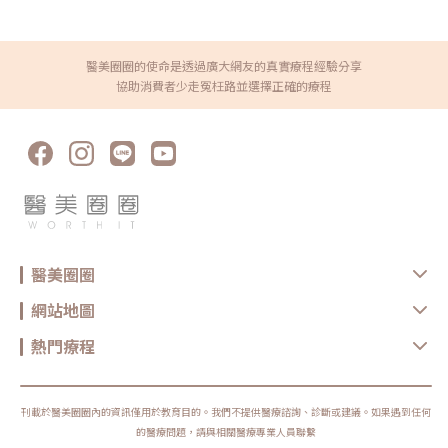
有效率的同時，痛感卻大幅降低。而表面沒有加熱的特性，甚至連敏感
才能達到最佳效果。微針電波優勢與劣勢一覽優勢微針電波能精準解決
旋乳酸和HA玻尿酸的產品（PDLLA是與精靈針相同的刺激膠原蛋白增生
肌也可以適用。（圖／杰膚美診所-李杰年醫師提供）具有AI專利偵測技
眼周細紋、改善膚質、提拉臉部輪廓及改善頸紋。相較於傳統電波拉
主成份），內含的HA玻尿酸提供了立即的支撐效果，因此在填補凹陷、
術，穩定安全的能量輸出由於微針針電波輸出會受阻抗影響，導致微針
皮，微針電波更柔和舒適，不需冷卻系統，且能直接釋放能量到真皮
撫平皺紋方面表現出色。令人驚豔的是，還具有高度的相容性，不易形
電波的輸出能量會不均勻、不穩定，然而BTL EXION時空E電波具有專
層、筋膜層甚至脂肪層，治療效果更顯著。劣勢微針電波屬於微侵入式
成結節，能夠輕鬆呈現柔美自然的線條。由於每年都有大量新產品相繼
利AI技術，能夠在輸出脈衝時，在毫秒內偵測阻抗並且完成AI計算，自
醫美圈圈的使命是透過廣大網友的真實療程經驗分享
療程，會在皮膚上留下小傷口。如果護理不當，可能會增加感染風險。
問世，不斷刷新市場動態，對愛美民眾而言確實是一大福音！同時也為
動根據阻抗調整脈衝時間，以達到適合的輸出能量，減少多餘的組織傷
療程後可能出現短期的不適，如瘀傷、腫脹或發紅。此外，療程後應避
診所和醫師帶來相當大的挑戰，必須不斷精進新技術並培養精準的專業
協助消費者少走冤枉路並選擇正確的療程
害。（圖／杰膚美診所-李杰年醫師提供）專利延伸模式(Extended
免高溫環境和長時間曝曬。微針電波治療前後重要事項術前事項 療程前
眼光，才能確保民眾有更優質療程體驗和理想的效果。最終，小編要提
Mode)，最深治療深度可達8mmBTL EXION超越了以往電波的治療深
2週避免日曬。 療程前24小時內不要飲酒。 療程前一週避免去角質和
醒大家，醫療並非單純的商業交易，所有的療程都伴隨著風險。因此，
度，鳳凰電波的治療深度只有4.3mm，他牌微針電波最深治療目前也
使用酸性產品。 如有開放性傷口或感染，請告知醫師。 如有服用抗凝
作為消費者應該謹慎選擇合適的醫療方案，以確保安全與健康。
只有4mm，然而BTL時空E電波獨家的延伸模式(Extended Mode)，由
血藥物，療程當天停止使用。 有皮膚疾病、懷孕或金屬植入物等情況，
針尖再往下多了4mm的加熱深度，配合最深4mm的進針，最深可達
請告知醫師。術後事項 療程後保濕防曬，外出使用SPF30以上的防曬產
8mm (4+4)深入脂肪層，因此不只對於較肥厚的肉肉臉有更好的除皺緊
品。 療程後4到6小時再清洗皮膚，敏感肌膚隔天再清洗。 療程後一週
膚效果，還能夠治療身體紋路如妊娠紋、肥胖紋等等。在臉上如果更因
內避免高溫環境和劇烈運動，避免使用刺激性產品。 觸摸皮膚時保持手
此能夠加熱到其他儀器無法達到的深度，超越電音雙波的效果，深層拉
部清潔，避免摳抓皮膚。 療程後可能會有紅腫和疼痛，可使用鎮定保濕
提，緊膚除皺。（圖／杰膚美診所-李杰年醫師提供）杰膚美診所時空E
產品。微針電波Q&AQ1：微針電波會痛嗎？屬於微侵入性方式，並採
電波學術交流里程碑20250112馬來西亞BTL Aesthetics Asia
用的醫療級24K金不銹鋼針極細小，因此過程中疼痛感較低。此外，在
Masterclassu亞洲醫美專家交流會20241010李杰年院長至馬來西亞分
施行前，常會使用局部麻醉等方法，以提升整體療程的舒適度。Q2：
享獨創時空E電波「Soft Lift 8多層次治療技術」20240908 秋季美容
微針電波需要恢復期嗎？有副作用嗎？療程後可能有局部出血、紅腫或
醫學國際學術研討會-領航講解EMFACE(菲斯波) Exion(時空E電波)
輕微乾癢，大多在24小時內消失。Q3：微針電波做完多久見效？一般
CHAUME′XO(外泌體)（圖／杰膚美診所-李杰年醫師提供）推薦時空E
醫美圈圈
建議2-3次療程，每次間隔4到6週，約一週後可見效果，1個月後效果
電波改善膚質、消除皺紋雙效合一時空E電波BTL EXION與鳳凰電波一
更明顯。Q4：微針電波效果可以維持多久？效果通常可維持1年左右，
樣是單極式電波，能夠精準的深入肌膚進行加熱促進膠原蛋白增生，並
但受個人生活習慣和保養影響。Q5：微針電波適合所有膚質嗎？適用
網站地圖
且具有AI智能偵測系統，精準安全的輸出能量，使用微針能針對凹凸不
範圍廣，但需經專業醫師評估後量身定制療程計畫。微針電波案例分享
平的膚質進行改善，使毛孔變小、絲滑肌膚。時空E電波超越目前微針
以前改善皮膚問題和瑕疵往往需要冒風險接受多次脈衝光或雷射療程，
電波的治療極限，治療深度達8mm，能夠淺、中、深的改善肌膚問
熱門療程
甚至需要進行風險較高的拉皮手術。然而，隨著科技的進步，現在有了
題，卻又不傷表皮，因此成為熱門的電波拉皮推薦選項，如果只能夠選
微針電波，，無需冒手術風險，讓我們有了更安全、更有效的選擇，讓
一台電波，時空E電波會成為您緊膚除皺的最佳夥伴。《點擊看完整文
每一位愛美的你，在不開刀的情況下，都能輕鬆擁有自信美麗的外貌。
章介紹》文章轉載自「杰膚美診所-李杰年醫師專欄」
參考文獻 Dermatol Surg. 2021 Jun 1;47(6):755-761. Int J
Dermatol. 2015 Dec;54(12):1361-9.
刊載於醫美圈圈內的資訊僅用於教育目的。我們不提供醫療諮詢、診斷或建議。如果遇到任何
的醫療問題，請與相關醫療專業人員聯繫