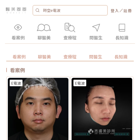
／
登入
註冊
看案例
聊醫美
查療程
問醫生
長知識
看案例
聊醫美
查療程
問醫生
長知識
看案例
E電波
E電波