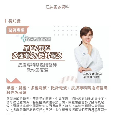
已無更多資料
長知識
醫師專欄
單極、雙極、多極電波、微針電波，皮膚專科蔡逸姍醫師
教你怎麼選
隨著年齡的增長，照鏡子的時候，你會發現小細紋怎麼悄悄地變多了，
法令紋也越來深、甚至抬頭紋也不請自來，笑起來還會多了幾條魚尾
紋。面對這些老化問題總令人困擾無助，讓人不禁懷念起那些青春年
少、肌膚緊緻光滑的時光。幸好，現代醫美技術讓我們不再只能無奈地
接受歲月的痕跡。電波拉皮無疑是當今非侵入性療程中相當受歡迎的選