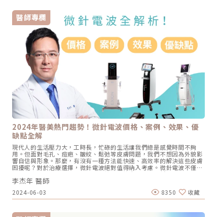
度＋電波傳遞深度）、改善膚質、疤痕、妊娠紋等治療效果（不同儀器
至今仍在醫美領域保持著極高的評價，優越的效果與明星光環鞏固了市
所能達到的療效不同，這邊泛指的是微針電波這個類別的機器各自在仿
場地位，也帶動了其他電音波療程熱潮，品牌與名人的結合更進一步推
單中的不同適應證） 缺點：疼痛感高、收費中高（有耗材）、侵入性療
醫師專欄
動了電音波的商機。 （圖／網路）Oligio玩美電波由「國際巨星」小S
程、修復期較長、對醫師治療經驗要求高 代表性機種：翡翠電波
代言，市場上有小鳳凰之稱的玩美電波，它的熱門程度不亞於鳳凰電
Matrix、無限電波 Potenza、時空Ｅ電波 EXION、矽谷電波Sylfirm電
波，既然稱為小鳳凰，當然作用原理也相同。透過「立體容積式加熱」
波拉提類儀器全面比較在上文初步了解單極、雙極、多極和微針電波的
的單極電波技術，將熱能有效直達至皮膚真皮層組織。改善臉部皺紋及
基本差異後，我們透過表格將各機種的差異詳列出來，期望每位顧客都
細紋的問題。 （圖／網路）Sofwave索夫波榮獲美國FDA、歐盟CE、
能找到適合自己的選擇。皮膚專科蔡逸姍醫師的選擇與建議醫學美容臨
台灣TFDA 3項國際認證及多項國際美妝大獎，集結電音波的優勢，同樣
床經驗豐富，且擔任眾多品牌原廠講師的蔡逸姍醫師表示「目前台灣的
能針對臉部皺紋及細紋達到改善的效果。就連梁詠琪GiGi也青睞並代言
醫學美容市場，電波拉皮類的療程已經相當完整，京硯皮膚科診所也因
這項產品，毫不費力地保持她青春的風采。如今，更譽為名媛貴婦們最
應不同客戶的需求購置了單極電波、多極電波及微針電波機種，針對有
新的凍齡神器！ （圖／網路）Ultraformer MPT 海芙音波媚必提由韓
痘痘、痘疤問題的族群會推薦使用微針電波，針對以保養為主要訴求的
國音波大廠Classys所推出的全新音波拉提機種，於2023年8月底正式
民眾他則建議使用多極電波，而多數的醫美消費者更傾向於單次治療、
在台上市。專利微脈衝技術能在一發中創造417個連續熱凝結點，提升
維持時間長且在意療程舒適度，這一個群體我會以單極電波為首選。」
更大、更全面的受熱面積。搭配新一代10種不同探頭，共有20種以上
Oligio玩美電波在台灣上市發表會蔡逸姍醫師擔任講師照片 / 圖片提供
治療模式，具有臉部拉提、頦下拉提及身體緊實、減少腹圍…等多種適
京硯皮膚科診所站在皮膚專科醫師的角度，「Oligio玩美電波」是相當
應症。New Doublo 倍提電音雙波今年推出的New Doublo 倍提電音
符合皮膚專科醫師思維的一項創新技術。因為他專為亞洲膚質設計，特
雙波擁有獨特的雙波探頭世界專利，能同時釋放RF電波＋HIFU聚焦式
別適合敏感肌和酒糟肌等需要額外皮膚保護的膚質。「Oligio玩美電
超音波2種能量，深度達到6種層次。衛福部所核准的適應證包含了眉毛
波」的表皮冷卻系統非常完善，當偵測到皮膚溫度過高時，系統會自動
2024年醫美熱門趨勢！微針電波價格、案例、效果、優
拉提、雙頰下腹大腿皮膚緊實及改善鬆弛的頦下，等多種用途，由淺到
停止運作，並配備可調式冷卻系統，有效避免燙傷。除此之外，
缺點全解
深全方位緊實拉提效果。更採用U-turn來回能量輸出模式，有效縮短時
「Oligio玩美電波」還提供客制化發數選擇，從300發到900發不等，
間，同時提高療程舒適感。大事記2：隆乳假體崛起，擁有完美傲人曲
可根據不同部位的改善需求進行分段施打。不需要一次完成所有發數，
現代人的生活壓力大，工時長，忙碌的生活讓我們總是感覺時間不夠
線！擁有傲人的事業線一直以來是許多女性夢寐以求的夢想。不論是天
對於追求高性價比的小資族來說，這是一個很大的優勢，避免了因療程
用。但面對毛孔、痘疤、皺紋、鬆弛等皮膚問題，我們不想因為外貌影
生胸部較小、大小不一，或者是經歷了產後乳房下垂，想改善胸部外觀
超出發數而增加的額外支出。更值得一提的是，「Oligio玩美電波」治
響自信與形象。那麼，有沒有一種方法能快速、高效率的解決這些皮膚
的需求持續存在，因此隆乳手術成為受歡迎且有效的解決方式。隆乳假
療後不會引起瘀青腫痛，過程中無需使用麻醉，患者可以與醫師互動，
困擾呢？對於治療選擇，微針電波絕對值得納入考慮。微針電波不僅療
體的材質也不斷創新，不僅提升了觸感的自然度，更加強了手術的安全
根據即時反饋調整到最適合的能量，不僅沒有心理負擔，治療結束後還
程次數少，效果顯著，而且相比傳統電波拉皮，費用更低。今年上半
性。Mentor Xtra女王波2023年推出就被譽為「隆乳界的真奶」，並且
能直接上妝。這使得許多四平陽光商圈的上班族選擇在午休時間前來享
李杰年 醫師
年，市場上已有五到六個不同品牌的微針電波相繼推出，由此可見受歡
已獲得多國認證。特殊的增高型義乳設計，不僅縮小了植體底盤，還提
受這項療程，輕鬆變美。蔡醫師還發現有許多患者在療程後會立即在診
迎的程度非同一般。那麼，微針電波到底是什麼？它有哪些優缺點？市
升了整體的凸度，特別適合骨架嬌小、上胸皮下組織較薄的女性。女王
2024-06-03
8350
收藏
所門口自拍，紀錄臉部變緊緻的瞬間。醫師也提醒，對於佩戴金屬牙
面上的微針電波品牌有什麼區別？價格又是多少？實際案例效果如何？
波以光滑圓盤和非常好的柔軟度脫穎而出，為追求完美曲線的女性提供
套、臉部有金屬板、裝有心臟節律器、服用抗凝血藥物或有蟹足腫的患
接下來，我將解析這些疑問，讓你更了解微針電波。什麼是微針電波？
了一項嶄新的選擇。PERLE珍珠波於2023年10月在台上市，來自英國
者，需特別謹慎，建議先諮詢醫師評估適合性。無需動刀，恢復期短，
微針電波是一種結合微針與電波技術的醫學美容儀器，利用細小的針在
的GC Aesthetics®，有40年以上的醫療經驗。全球70國超過300萬個植
現代生活忙碌的你，想要在不影響日常工作的情況下，快速提升肌膚狀
皮膚表面釋放出電波，改善多種皮膚問題。與傳統電波拉皮不同，微針
入物和超過10年的臨床數據，賦予珍珠波更高安全性。100%填充率防