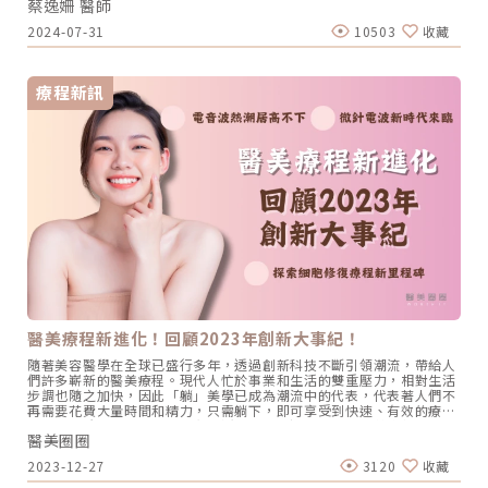
蔡逸姍 醫師
擇之一，成為許多人重拾緊緻肌膚的秘密武器。近年來，各式各樣的電
波療程陸續問世，為消費者提供了多樣化的選擇。而這當中又包含了非
2024-07-31
10503
收藏
侵入性的單極電波、多極電波，以及微侵入性的微針電波，每種療程都
有獨特的優勢和適用範圍。本文將從療程原理到各類型的儀器比較，並
探討適合使用的族群，同時回答電波拉皮中最常見的問題。單極電波、
多極電波、微針電波有何不同？「電波拉皮從最早的單極電波一路演進
療程新訊
到雙極電波、多極電波，而自2023-2024這兩年微針電波類儀器更是如
雨後春筍般地推出市場，對消費者來說選擇變多了固然是好事，但這也
同時考驗著醫師與消費者在選擇合適儀器與療程時的功力」同時身為
Oligio玩美電波（單極電波）及Matrix翡翠電波（微針多極電波）講師
的蔡逸姍醫師說到。在選擇電波拉皮療程時，或許你已經聽過單極、雙
極、多極電波和微針電波，但它們究竟有何不同？不同的作用原理適合
的族群及解決的問題也大不相同，讓我們先通過治療原理及優缺點來快
速的認識不同機種的差異吧！單極電波，時光逆轉！長效緊緻的秘訣 治
療原理：療程前會在背後貼上導電貼片，讓電波能量能夠從探頭平貼處
往貼片方向傳遞，所謂的單極，即表示能量是單向傳遞的模式，採用的
則是較高頻的6Mhz電波頻率。 療程優缺點 優點：非侵入性、能量穿透
深度較深（可達皮下4.3mm）、效果及維持時間較長、單次治療 缺
點：疼痛感較高、收費較高（因有固定治療探頭耗材） 代表性機種：鳳
凰電波Thermage FLX、玩美電波Oligio、十倍電波TenTherma、IG電
波 IntraGen雙極電波＆多極電波，溫熱舒適！小資保養無負擔 治療原
理：電波能量主要是通過儀器的探頭上不同的金屬(電極)數量，在不同
醫美療程新進化！回顧2023年創新大事紀！
的電極中間互相傳遞電流而產生的熱能，作用在皮膚較表淺的深度，採
用的多數為1Mhz電波頻率。 療程優缺點 優點：疼痛感低、收費低（無
隨著美容醫學在全球已盛行多年，透過創新科技不斷引領潮流，帶給人
耗材）、非侵入性、幾乎無修復期 缺點：能量穿透深度淺（僅上真皮層
們許多嶄新的醫美療程。現代人忙於事業和生活的雙重壓力，相對生活
約1-2mm）、療程維持時間較短、需多次療程 代表性機種：女王電波
步調也隨之加快，因此「躺」美學已成為潮流中的代表，代表著人們不
endymed、紅電波eTwo、傳奇電波 Pollogen Legend微針電波，修
再需要花費大量時間和精力，只需躺下，即可享受到快速、有效的療程
復肌膚瑕疵！多工打造無瑕美肌 治療原理：微針電波裡面的電波能量輸
成果，更貼近現代人的需求和生活節奏。不過，在尋求醫美療程時需謹
出方式又細分成「單極」微針電波與「雙極」微針電波，其單極與雙極
醫美圈圈
慎選擇，絕不能盲目追求潮流，務必遵照專業醫師建議，以確保在過程
的差異如上所述，而微針則代表治療探頭前端包含極細的尖針，針頭進
中能夠兼顧安全和效果。現在，就讓我們一起來回顧2023年醫美領域
入皮膚的深度落在0.5mm-5mm不等，採用的電波頻率則落在0.5Mhz-
2023-12-27
3120
收藏
有哪些重要的大事紀吧！ （圖／網路）大事記1：電音波熱潮居高不
3Mhz之間。 療程優缺點 優點：能量傳遞深度最深可達8mm（進針深
下，名人加持不退潮！由知名女演員陳美鳳與林心如代言的鳳凰電波，