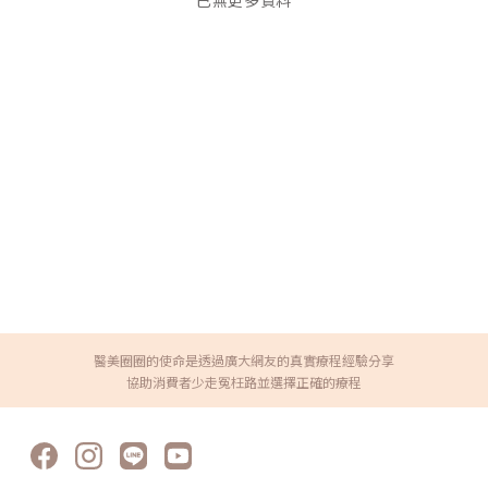
已無更多資料
醫美圈圈的使命是透過廣大網友的真實療程經驗分享
協助消費者少走冤枉路並選擇正確的療程