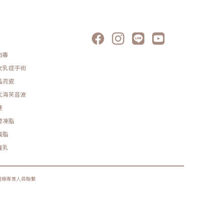
肉毒
女乳症手術
晶亮瓷
代海芙音波
達
發凍脂
減脂
隆乳
醫療專業人員聯繫