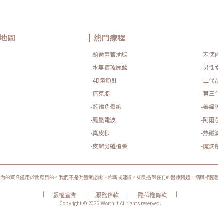
地圖
熱門療程
-顯微套管抽脂
-天使
-水無痕玻尿酸
-男性
-4D童顏針
-二代
-倍克脂
-第三
-藍鑽魚骨線
-善纖
-鳳凰電波
-阿爾
-真皮秒
-熱磁
-皮瓣分離植髮
-魔滴
圈內的資訊僅用於教育目的。我們不提供醫療諮詢、診斷或建議。如果遇到任何的醫療問題，請與相關
|
|
|
|
版權宣告
服務條款
隱私權條款
Copyright © 2022 Worth it All rights reserved.