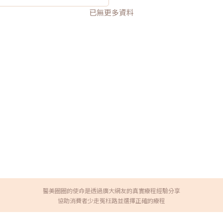
已無更多資料
醫美圈圈的使命是透過廣大網友的真實療程經驗分享
協助消費者少走冤枉路並選擇正確的療程