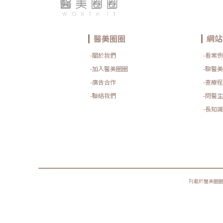
醫美圈圈
網站
-關於我們
-看案例
-加入醫美圈圈
-聊醫美
-廣告合作
-查療程
-聯絡我們
-問醫生
-長知識
刊載於醫美圈