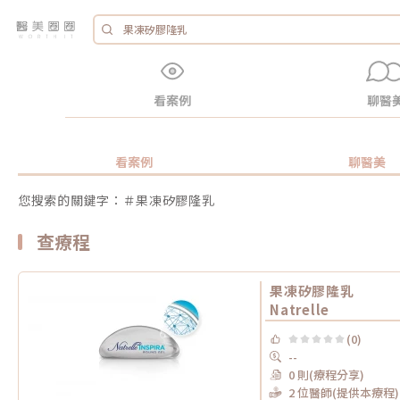
看案例
聊醫
看案例
聊醫美
您搜索的關鍵字：＃果凍矽膠隆乳
查療程
果凍矽膠隆乳
Natrelle
(0)
--
0 則(療程分享)
2 位醫師(提供本療程)