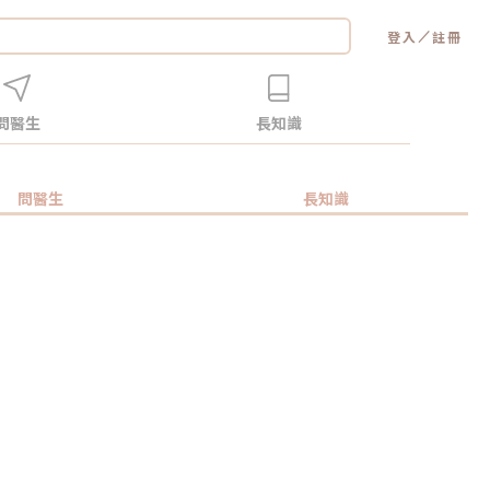
／
登入
註冊
問醫生
長知識
問醫生
長知識