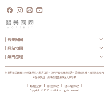
的脈衝設計有助於降低治療過程中的不適感和副作用​。冷卻系統 儀器配
獨一無二的。酒糟泛紅、紅痘印、微血管絲這些困擾，背後的成因可能
備動態冷卻裝置，在雷射發射前、發射時和發射後自動噴灑冷卻劑，保
各有不同，找到真正對症的療程，才是解決問題的關鍵。青萃光的雙波
護皮膚的表層，減少疼痛感。多功能應用 除了治療常見的血管問題，如
長設計，讓我在面對複雜的血管與色素問題時，有了更精準、更全面的
紅胎記、面部毛細血管擴張、酒糟鼻等，Vbeam Platinum 也被廣泛應
工具。但療程的選擇與參數設定，仍需根據每個人的肌膚狀況、生活習
用於治療疤痕和普通疣，療效顯著​。便捷操作 儀器設計輕巧，易於操
慣與治療目標量身規劃，才能在安全的前提下達到最理想的效果。如果
作。它配有簡單明瞭的治療指南和可客製化調整的參數，使醫生能夠根
你正在被泛紅或血管問題困擾，歡迎來辰美學預約我的門診諮詢，讓我
據病人的具體需求進行個人化治療，提供最佳的治療效果。Vbeam
們一起找到最適合你的解決方案。
Platinum 櫻花染料雷射優缺點及禁忌症優點高效治療 Vbeam
Platinum 能有效治療多種血管性皮膚問題，如紅胎記、毛細血管擴
張、酒糟鼻等。其獨特的波長和脈衝設計，保證了高效的治療效果​。舒
適度高 儀器配有先進的動態冷卻系統，在治療過程中能降低疼痛感，患
者不需麻醉，治療後也不會出現明顯的瘀青或腫脹，方便即時進行日常
醫美圈圈
活動​。安全性高 Vbeam Platinum 對皮膚的損傷小，適合各種皮膚類
型，特別是亞洲人的皮膚。其智能冷卻系統在皮膚溫度過高時自動停
網站地圖
止，避免燙傷​。多功能應用 除了治療血管問題，Vbeam Platinum 還
能有效治療疤痕、普通疣等皮膚問題，應用範圍廣泛。缺點治療次數多
由於不同病灶的特性，有時可能需要多次治療才能達到更理想效果，這
熱門療程
對於追求短期速效的患者來說較為不便​。費用不固定 隨著治療的次數增
加，治療費用相對會提高，也是患者評估該療程的考量之一，具體的收
費請與現場人員確認​。禁忌症金屬牙套或臉部金屬板 使用Vbeam
Platinum治療時，金屬物質可能會引起過熱，故不適合此類患者​。心
臟節律器 心臟節律器的患者在接受雷射治療時，可能會受到電磁干擾，
刊載於醫美圈圈內的資訊僅用於教育目的。我們不提供醫療諮詢、診斷或建議。如果遇到任何
需避免使用​。服用凝血藥 服用凝血藥的患者治療後可能容易出現瘀青或
的醫療問題，請與相關醫療專業人員聯繫
出血問題，不適合進行此療程​​。蟹足腫患者 蟹足腫患者在接受雷射治療
後，可能會出現過度的瘢痕增生，需謹慎評估。Vbeam Platinum 櫻花
染料雷射優 術前術後注意事項術前注意事項避免曬傷 治療前至少兩週
|
|
|
|
版權宣告
服務條款
隱私權條款
避免暴露於陽光下，以防止皮膚過度敏感和燙傷​。停用光敏感藥物 如果
Copyright © 2022 Worth it All rights reserved.
正在使用光敏感藥物，需在治療前停用，以防止治療過程中的過敏反
應。詳細告知病史 治療前需向醫師詳細告知病史和過敏史，確保治療的
安全性。術後注意事項避免陽光暴晒 治療後一週內避免陽光直射，必要
時使用防曬霜，以防止色素沉著​。保持皮膚清潔 治療部位應保持清潔，
避免使用刺激性護膚品，防止感染和過敏反應。避免過度摩擦 治療後的