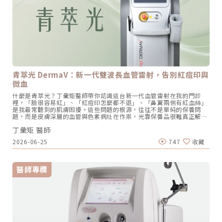
當重要的意義，因為不同的痘疤需要不同的處理方式。 痘印∕痘斑：這
種痘疤是暫時性的現象，大多出現紅色或黑棕色，主要出現在痘痘退去
後。痘印／痘斑是由痘痘引起的發炎，帶來血管擴張和色素沉澱，通常
會隨著時間逐漸淡化。(1)紅痘疤：紅痘疤主要是痘痘的發炎而產生，
當痘痘在發炎階段時，周遭的微血管會擴張，形成紅色的痘印。這種類
型的痘疤通常會在痘痘消退後數週內漸漸好轉。• 紅痘疤：紅痘疤主
要是痘痘的發炎而產生，當痘痘在發炎階段時，周遭的微血管會擴張，
形成紅色的痘印。這種類型的痘疤通常會在痘痘消退後數週內漸漸好
轉。• 黑痘疤：黑色痘疤大多表現是深黑或咖啡色，由於痘痘造成皮
膚組織受損，黑色素會開始在皮膚表面累積形成。黑色痘疤相較於紅色
青萃光 DermaV：新一代雙波長血管雷射，告別紅痘印與
痘疤更難消退，需要長時間的護理才能見效。 2. 痘疤：痘疤是由嚴重
微血
的痘痘發炎和皮膚組織受損導致的疤痕，大多表現凹陷或凸起的狀態。
相較於痘印∕痘斑，痘疤通常需要長時間和專業治療才能消退。• 凸
什麼是青萃光？丁彙矩醫師帶你認識這台新一代血管雷射在我的門診
痘疤：主要形成原因是傷口異常癒合，如果纖維母細胞太過活躍，會引
裡，「臉很容易紅」、「紅痘印怎麼都不退」、「鼻翼兩側有紅血絲」
起過多的膠原蛋白，導致組織增生，進而在皮膚表面形成凸起的痘疤。
是我最常聽到的肌膚困擾。這些問題的根源，往往不是單純的保養問
• 凹痘疤：主要是痘痘傷口太深，修復過程中流失大量的膠原蛋白，
題，而是皮膚深層的血管與色素病灶在作祟，光靠保養品很難真正解
導致皮膚凹陷。3大解決痘疤策略許多人會因為痘疤而感到困擾，痘疤
決。針對這類困擾，我們辰美學引進了目前最新一代的雙波長血管雷射
的存在總是讓我們感到不自在，但幸好總有方法可以幫助我們來解決它
丁彙矩 醫師
儀器，青萃光（DermaV）。青萃光由國際知名醫美設備大廠 Lutronic
們。接下來，讓我們來看痘疤消除的各種方法吧！ 尋求皮膚科醫師如果
研發，專門針對皮膚的血管病灶與問題設計，能深入皮下，透過不同能
正在困擾痘痘及痘痘會留疤的問題，不妨考慮向皮膚科醫生尋求解決。
2026-06-25
747
收藏
量密度、脈寬、光斑大小變化，進行深淺層的客製化治療，是我目前在
醫師會根據每個人的情況和症狀，提供適合的治療方案。以下是常見的
處理酒糟泛紅、紅痘印、微血管絲等問題時，最常使用也最信賴的選擇
皮膚科治療方法：• 痘疤藥膏：能加速色素型痘疤代謝，如杜鵑花酸
之一。青萃光的核心技術：雙波長精準治療青萃光最大的技術優勢，在
藥膏、A 酸藥膏、對苯二酚藥膏等。• 口服藥物治療：如口服抗生素、
於同時整合了兩種經典的雷射波長，讓我能針對深淺不同的皮膚問題，
A 酸、抗發炎藥物，有助於減輕發炎、促進修復。• 痘疤手術：適用於
醫師專欄
進行更全面、更精準的治療。532nm 綠光波長｜專攻淺層泛紅與色素
嚴重或深層的痘疤，包括皮下切除、真皮移植、脂肪移植或注射生長因
532nm 綠光對血紅素的吸收率極高，能精準鎖定皮膚淺層的微血管，
子等。 醫美雷射療程若痘疤屬於永久性的凹凸痘疤或較難處理的痘印，
有效改善臉部泛紅、淺層紅痘印、鼻翼兩側的紅血絲，是我在處理退紅
就可以考慮接受醫美雷射療程。常見的雷射療程如下：• 淨膚雷射：
與提亮需求時最常使用的核心波長。1064nm 釔鋁石榴石雷射｜深入處
利用選擇性吸收黑色素，可去除老廢角質、擊碎黑色素，淡化皮膚色斑
理深層血管與抗老1064nm 波長穿透深度較深，能精準處理深層大血
或瑕疵。加熱真皮層促進膠原蛋白增生，改善粉刺、青春痘，讓皮膚平
管、靜脈曲張等較頑固的血管問題，智能 ICD 冷卻系統｜低痛感、降低
滑細緻。• 皮秒雷射：採用高壓作用於皮膚下的黑色素，擊碎成微小
瘀青風險青萃光配備智能 ICD 冷卻系統，在雷射發射前後瞬間噴發冷媒
粒子，使黑色素吸收並代謝排出。相較其他療程方式，皮秒雷射對皮膚
降溫，大幅降低施打時的不適感，同時減少傳統血管雷射常見的紫斑與
損傷較低，對周遭肌膚影響較小，且安全有效。• 磨皮雷射：透過水