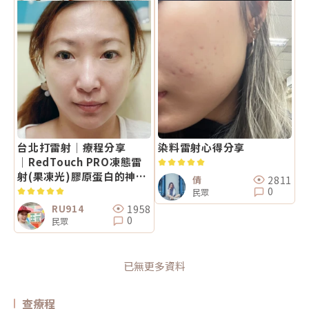
台北打雷射│療程分享
染料雷射心得分享
│RedTouch PRO凍態雷
射(果凍光)膠原蛋白的神祕
2811
倩
救援手
0
民眾
1958
RU914
0
民眾
已無更多資料
查療程