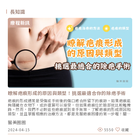
長知識
療程新訊
瞭解疤痕形成的原因與類型！挑選最適合你的除疤手術
疤痕的形成通常是受傷或手術後的傷口癒合所留下的痕跡。如果疤痕能
夠隱藏在衣物下，或許還算可以接受，但如果疤痕位於臉部就比較難掩
飾。然而，我們不必對這些疤痕感到束手無策，了解疤痕的形成原因和
類型，並且掌握相應的治療方法，都是克服疤痕困擾的第一步喔！關於
疤痕與形成原因疤痕不同於痘疤、色素沉澱所導致的皮膚問題。疤痕是
醫美圈圈
指由外傷，如交通事故、意外或手術引起的傷口所新生的皮膚組織。在
醫學上，疤痕的形成主要是因為當身體受傷後，為了修復受損的組織，
2024-04-15
5550
收藏
會迅速增生膠原蛋白。膠原蛋白排列得比原本的皮膚更混亂，並且增生
過度，導致形成一種阻礙，這就是疤痕的形成原因。疤痕的類型有哪
些？ 表面性疤痕指的是皮膚上的色素沉澱和類似疤痕的痕跡，但其實皮