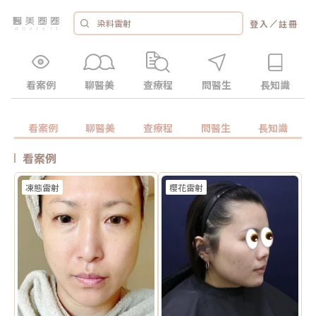
／
登入
註冊
看案例
聊醫美
查療程
問醫生
長知識
看案例
聊醫美
查療程
問醫生
長知識
看案例
凍態雷射
櫻花雷射