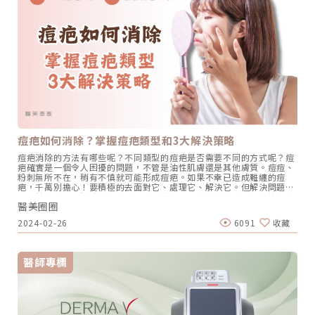
醫生開的藥物或藥膏來控制痘痘發炎，可以降低紅痘疤出現的機率。 做
除，然後重新進行精細縫合。這種方法比較適用於肥厚性疤痕。 放射治
好防曬措施：臉上有痘痘時，要多加注意防曬，外出活動時記得塗抹防
療和冷凍治療通常這些方法都是應對較為嚴重的情況，也是針對蟹足腫
曬霜或用物理性防曬的方式，才能防止黑色素沈澱，減少紅痘疤的產
最常看到的改善方式。冷凍治療是利用液態氮點在疤痕上，讓組織受損
生。 避免擠痘痘：除了可能造成傷痕外，擠痘痘還容易引起細菌感染，
並脫落。不過，治療過程會感到相當的疼痛，且較適用於小範圍的疤
導致更嚴重的發炎反應，進而造成臉上永久性的痘疤，所以要避免擠痘
痕。治療後，疤痕處的色素可能會脫落，變成白色，但也有可能會重新
痘，讓痘痘自然痊癒。紅痘疤的解決方法有哪些療程？要有效改善紅痘
長出來。 微針劑注射注射玻尿酸和膠原蛋白來填補組織，主要是治療凹
疤，最好的方法之一就是盡早採取行動，最常見的改善方式是雷射療
陷疤痕的一種方法。無論是什麼原因，疤痕總是令人困擾，除非是極淺
程，有許多種雷射療程可用於改善紅痘疤。 皮秒雷射皮秒雷射通常用來
的表皮傷口，否則皮膚割傷或手術傷口幾乎都會留下疤痕。雖然現在的
處理雀斑、曬斑、肝斑，對於輕微凹陷型的痘疤也有不錯的效果。但你
醫學技術已經相當先進，但無法做到完全去除疤痕。然而，我們不應該
可能會好奇，因為皮秒雷射的目標應該是黑色素，不是紅血球，那麼為
感到灰心！手術、藥物和雷射等治療方式雖然不能讓疤痕消失，但能夠
什麼它會對紅痘疤有效呢？雖然還沒有實驗證明有真正作用機制，但一
幫助改善、淡化疤痕的外觀，讓疤痕不再那麼明顯。因此，雖然疤痕還
般認為皮秒雷射能夠改善受損的真皮組織，修復並且變得更健康，進而
是會繼續存在，但我們還是可以找到方法，讓它們不再成為生活中的困
改善紅色痘疤的狀況。 M22彩衝光結合了530-650 / 900-1200nm寬
擾。★溫馨提醒★小編要提醒大家，醫療並非單純的商業交易，所有的
光譜和雙波長，可針對皮膚淺層和深層血管進行處理。透過作用於血液
療程都伴隨著風險。因此，作為消費者應該謹慎選擇合適的醫療方案，
痘疤如何消除？掌握痘疤類型和3大解決策略
中的含氧血紅素，吸收光能後使血管凝結和收縮，最終恢復正常狀態。
以確保安全與健康。
與傳統脈衝光相比，M22彩衝光能夠提供更均勻且穩定的能量分佈，解
痘疤消除的方法有哪些呢？不同類型的痘疤是否需要不同的方式呢？痘
決了疼痛和燙傷的問題。此外，還可以根據不同的需求調整至7種不同
疤確實是一個令人困擾的問題，不管是油性肌膚還是其他膚質。痘痘、
範圍的波段，因此能夠應對各種肌膚問題。 櫻花染料雷射 如果紅痘疤
粉刺無所不在，稍有不慎就可能形成痘疤。如果不幸已造成難纏的痘
情況較為嚴重，建議可以接受櫻花染料雷射。這項療程使用595nm光
疤，千萬別擔心！要積極的去面對它、處理它、解決它。但解決問題之
源，能將光能轉變為熱能，促進微血管增生，有助於改善各種問題，如
前，首先需要了解造成痘疤的原因，掌握不同類型的痘疤，就能找到適
血管病變、青春痘、疤痕、淺斑、曬斑和雀斑等。此外，脈衝技術可以
醫美圈圈
合的療程方法。除此之外，小編分享3大解決痘疤策略，讓讀者重拾無
讓血管受熱更加均勻，再加上專利的冷卻系統，能有效減少瘀青的風
暇美肌！ 為何會有痘疤？痘痘留疤的原因是什麼？為什麼會有痘疤？又
險，因此是非常安全的雷射方式。 飛梭雷射飛梭雷射和皮秒雷射的原理
2024-02-26
6091
收藏
是如何形成？痘疤會永遠留在臉上嗎？造成痘疤的主要有2種因素： 色
相似，都是透過修復受損的真皮層組織，使皮膚感覺到已經修復，進而
素沉澱：當痘痘冒出來時，皮膚可能因為細菌感染而引起發炎，因此而
促使血管收縮，並間接改善紅色痘疤。紅色痘疤其實是一個正在發炎的
受到損害。特別是當你摳破或者讓痘痘留下傷口時，嚴重的痘痘可能會
過程，所以需要積極處理，才能避免它進一步發展成凹疤。由於改善紅
更嚴重地傷害皮膚。會導致在損傷區域累積黑色素，造成色素沉澱，最
疤的成本相對較低，如果等到變成凹疤，還會涉及到組織流失和表面修
醫師專欄
後形成所謂的痘疤。 異常疤痕：當身體試圖修復受損的皮膚組織時，就
復等問題，治療會變得更加複雜，花費的錢也會更多。所以盡早找專業
會增生膠原蛋白，對於維持皮膚的彈性和結構相當重要。如果損傷區域
醫師治療，才能讓痘疤快速消退。★溫馨提醒★小編要提醒大家，醫療
中膠原蛋白的生成過多，或者膠原蛋白不正常流失，可能會導致組織增
並非單純的商業交易，所有的療程都伴隨著風險。因此，作為消費者應
生或者下陷，形成不規則的疤痕，使皮膚顯得不平整，留下坑坑疤疤的
該謹慎選擇合適的醫療方案，以確保安全與健康。
痕跡。認識痘疤類型有哪些？要了解痘疤的類型，我們可以概括為2大
類型：【痘印∕痘斑】、【痘疤】。瞭解這些類型對於改善痘疤有著相