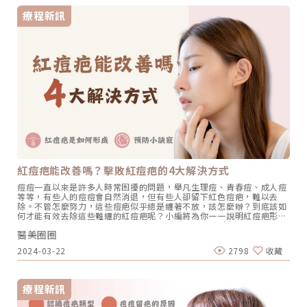
膚的表皮和真皮並未受到實質性的損傷。例如，被蚊蟲叮咬後留下的紅
療程新訊
腫就是一種表面性疤痕，而不是真正形成疤痕的成因。這種痕跡會隨著
時間逐漸淡化，因為身體會漸漸調整血管增生的部位，恢復到原本的狀
態。 萎縮形疤痕當原本支撐皮膚的組織流失後，皮膚受傷的部位膠原蛋
白、皮下組織的支撐力量就缺乏承受壓力，無法維持受傷區域的形狀。
這種情況通常出現在傷口已經痊癒，但持續受到拉扯或壓力，尤其是在
關節附近，例如，水痘或燒傷造成的疤痕就是一個常見的例子。 肥厚型
疤痕及蟹足腫蟹足腫和肥厚性疤痕的外觀和成因相似，有時候甚至難以
憑外觀區分。但肥厚性疤痕只會在原本受傷的地方，而且可能會漸漸變
小。但蟹足腫不同，它會向周圍蔓延，形成類似螃蟹腳的病變，並且不
會隨時間變小。當傷口癒合時，會生成過多的膠原蛋白，導致真皮組織
變得混亂、凸出，造成紅紅硬硬、無毛、會癢、會痛的疤痕。如果經常
抓或摩擦，就會像螃蟹腳一樣蔓延，超出原本傷口的範圍，就是我們常
說得「蟹足腫」。有些人從小在手臂上注射卡介苗的地方，成年後可能
會擴展，呈現出紅色的突起疤痕，這就是蟹足腫的一種表現。疤痕治療
的5大方法治療疤痕通常會使用物理、藥物、雷射或手術等方法來恢復
皮膚組織。治療方式視疤痕程度而定。例如，在處理新傷口時，可以注
紅痘疤能改善嗎？擊敗紅痘疤的4大解決方式
射含有類固醇的消疤針，軟化疤痕，防止它擴大。對於嚴重外傷造成的
疤痕，可以考慮疤痕整形手術來美化疤痕。此外，雷射除疤常用於治療
痘痘一直以來是許多人時常困擾的問題，舉凡生理痘、青春痘、成人痘
痘疤，果酸換膚也是一種治療方法。整形手術也可用於改善疤痕外觀。
等等，有些人的痘痘會自然消退，但有些人卻留下紅色痘疤，難以去
按摩按摩對肥厚或硬的疤痕有軟化的作用，但無法完全消除疤痕。此
除。不管怎麼努力，這些痘疤似乎總是纏著不放，該怎麼辦？到底該如
外，手術後的患部縫合，患者可在疤痕形成之前選用美容膠帶、除疤凝
何才能有效去除這些難纏的紅痘疤呢？小編將為你一一說明紅痘疤形成
膠等產品來預防疤痕的形成。 類固醇與雷射治療疤痕通常要看時間點，
的原因和預防的小訣竅，並分享紅痘疤4大解決方式，幫助你擺脫煩人
一般來說，在傷口癒合後的第1個月左右，這時血管生成較為活躍，建
醫美圈圈
的痘疤問題。紅痘疤是如何形成？痘痘發炎嚴重時，會發生微血管擴
議諮詢醫師並接受局部類固醇注射和雷射治療，來治療疤痕。實際上，
張、局部水腫，變成淡紅色、輕微腫脹的痘疤。但之後會因為時間的關
疤痕算是一種發炎的情況，因為在過程中血管會增生。而類固醇的主要
2024-03-22
2798
收藏
係，發炎狀況會逐漸減輕，微血管也會恢復正常，而紅色痘疤通常會漸
作用是抗發炎，所以透過注射類固醇可以阻止血管的增生，如此一來就
漸消退。若時間久了紅痘疤仍未消失，有可能因當初痘痘發炎情況較為
不太容易出現發紅、癢的情況，同時疤痕也會逐漸變得成熟，不再腫
嚴重，或者是體質的關係，發炎時引起的血管組織沒有完全恢復。此
脹。雷射的作用原理與上述相近，雷射能夠使血管收縮，防止疤痕不斷
外，黑色素沈澱在皮膚表面也可能造成痘疤呈現暗紅色。預防出現紅痘
增生。雷射有許多種類，其中，疤痕大多選用的是染料雷射，用來對抗
療程新訊
疤的小訣竅以下是3種預防紅痘疤形成的小訣竅： 控制痘痘發炎：紅痘
微血管的新生。此外，點狀雷射，如飛梭雷射，適合處理凹凸不平的疤
疤形成主要是因為痘痘發炎太嚴重，所以當臉上長痘痘時，應及早使用
痕，讓皮膚表面變得平坦。 手術主要做法是將原本不理想的疤痕組織移