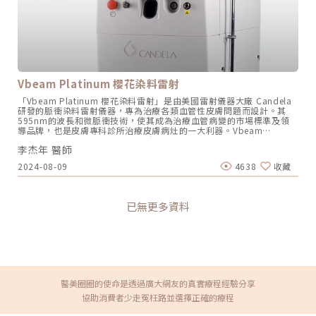
瘀青風險，這也是我特別推薦青萃光的原因之一，整體舒適度比過去提
分吸收特性，能將熱能傳達至皮膚細胞，達到快速蒸發和破壞組織。療
升非常多。青萃光能改善哪些肌膚問題？以下是我在臨床上最常使用青
程中，舊疤痕和老化皮膚被去除，新皮膚組織再生；但療程後會有開放
萃光協助求診者改善的肌膚困擾：退紅與血管治療酒糟肌泛紅、紅痘
性傷口，需較長時間修復。• 染料雷射：主要處理偏紅色的皮膚，利
疤、鼻翼兩側紅血絲、櫻桃血管瘤，以及微整形術後的瘀傷，都是青萃
用雷射波長吸收血紅素，控制皮脂腺，同時破壞異常擴張的微血管，減
光最擅長處理的問題。雙波長的設計讓我可以深淺兼顧，效果比單一波
緩青春痘產生的紅腫，使皮膚色澤均勻。• 飛梭雷射：利用氣化雷射
長儀器更全面，特別適合困擾已久的頑固型泛紅。改善血管型黑眼圈許
熱能摧毀上皮組織，創造細小傷口促進皮膚修復，特別適用於毛孔、凹
多人以為黑眼圈只有一種，但事實上血管型黑眼圈，也就是因血液循環
洞、痘疤等。 使用淡化痘疤保養品如果擔憂藥物和醫美對身體造成負擔
不良、微血管增生所導致的眼周暗沉泛紫，用一般保養品或美白療程是
或其他影響，可以先從日常的痘疤保養開始。。以下是選擇痘疤淡化保
Vbeam Platinum 櫻花染料雷射
無法改善的。這類型的黑眼圈，我通常會優先建議青萃光，針對眼周微
養品時要留意的注意事項。• 消炎功能：建議選擇消炎成分，如茶樹
血管增生的改善效果非常顯著。青萃光 vs. 傳統染料雷射 vs. 彩衝光：
油、洋甘菊和綠茶等，都能利於減緩紅腫和發炎，促進皮膚修復。•
「Vbeam Platinum 櫻花染料雷射」是由美國雷射儀器大廠 Candela
我怎麼幫求診者選擇？在門診中，常有人問我：「這三種都說能退紅，
酸類代謝：酸類成分利於去除死皮細胞，刺激細胞更新和膠原蛋白結
研發的脈衝染料雷射儀器，專為治療各類血管性皮膚問題而設計。其
到底差在哪？」以下是我整理的比較表，讓你一目瞭然： 特色 / 項目
合，有效淡化痘疤。例如：水楊酸、果酸和杜鵑花酸，可提亮膚色、改
595nm的波長和微脈衝技術，使其成為治療血管病變的市場標準及領
青萃光 DermaV 傳統染料雷射 M22 彩衝光（心動光） 技術種類 雙波
善膚質及淡化色素沉澱。• 控制黑色素：需包含控制黑色素增生的成
導品牌，也是皮膚專科診所治療皮膚病灶的一大利器。Vbeam
長雷射（532nm + 1064nm） 單一波長雷射（585nm 或 595nm）
分，例如維生素C，可減少色素沉澱，調整膚色均勻度，都有利於淡化
Platinum 櫻花染料雷射儀器能夠解決的肌膚問題1. 血管性皮膚問題
寬頻脈衝光（400-1200nm） 主要優勢 深淺血管皆可打、較不易瘀青
痘疤。★溫馨提醒★小編要提醒大家，醫療並非單純的商業交易，所有
李杰年 醫師
Vbeam Platinum 專門針對各種血管性皮膚問題，主要包括：紅胎記
紫斑 淺層退紅歷史悠久 複合式保養、提亮膚色 疼痛度 / 修復期 低 / 1-
的療程都伴隨著風險。因此，作為消費者應該謹慎選擇合適的醫療方
（葡萄酒色斑）： 這是一種常見的先天性血管異常，表現為皮膚表面的
3天（通常僅輕微紅腫） 中高 / 1-2週（容易出現明顯紫斑） 低 / 幾乎
2024-08-09
4638
收藏
案，以確保安全與健康。
紅色斑塊。Vbeam Platinum 能夠有效減少其顏色和面積​。毛細血管擴
無修復期 全臉單次參考價格 NT$9,999 NT$6,000 ～ $10,000
張： 通常出現在臉部或腿部，表現為皮膚表面的細小血管網。該儀器可
NT$3,000 ～ $8,000 我的臨床建議是：若你的主要困擾是明顯的血管
以顯著減少這些擴張的血管​。酒糟鼻： 一種慢性皮膚病，主要影響面
問題，例如酒糟、紅血絲、血管型黑眼圈，青萃光的雙波長設計能提供
部，導致紅腫和血管擴張。Vbeam Platinum 對於減少這些症狀有顯著
最精準的治療效果，且修復期相對傳統染料雷射短很多；若你希望整體
已無更多資料
效果​。2. 疤痕Vbeam Platinum 對於各種類型的疤痕都有治療效果，
膚色提亮、進行複合式保養，彩衝光則是不錯的入門選擇。每個人狀況
包括：痤瘡疤痕： 這些疤痕可能會影響皮膚的質地和外觀。雷射治療能
不同，我都會在諮詢時根據你的實際膚況給出最適合的建議。丁彙矩醫
夠促進膠原蛋白的再生，改善疤痕的外觀​。手術疤痕： 對於手術後留下
師解答：青萃光常見問題 Q&AQ：多久能看到效果？紅痘疤與淺層血管
的疤痕，雷射治療可以減少其顏色和提升皮膚的光滑度​。3. 普通疣疣是
通常在術後1至2週消退代謝後即可看見明顯改善；Q：需要打幾次才有
一種由人類乳頭瘤病毒（HPV）引起的常見皮膚問題，通常出現在手部
效果？這個問題我在門診中很常被問到。細小血管有機會在1次治療後
和足部。Vbeam Platinum 能夠通過破壞供應疣的血管來有效治療這些
得到改善；若是較嚴重的酒糟、網狀微血管或蟹足腫，我通常建議至少
病變，從而使疣逐漸消失​。4. 血管瘤這是一種良性腫瘤，通常由血管細
進行3次以上的基礎療程，才能達到穩定膚質的效果。我會依據每位求
胞增生引起，表現為皮膚上的紅色或紫色斑塊。Vbeam Platinum 能夠
醫美圈圈的使命是透過廣大網友的真實療程經驗分享
診者的狀況，制定最適合的療程計畫。Q：術後該如何保養？術後請務
縮小血管瘤的大小，減少其顏色，使其不再顯眼。櫻花染料雷射 4大特
必加強防曬與保濕，一週內避免使用含有A酸、果酸或去角質等刺激性
協助消費者少走冤枉路並選擇正確的療程
點波長和脈衝設計 Vbeam Platinum 使用595nm波長的脈衝染料雷
產品，並避免前往高溫環境，如溫泉、烤箱、蒸氣室等，讓肌膚在最佳
射，能夠精確地針對和凝固不同直徑的血管，無需造成瘀青。其長時間
狀態下修復。丁彙矩醫師的話每一位走進診間的求診者，肌膚狀況都是