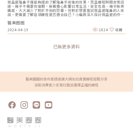
微晶瓷隆鼻不僅能夠提前了解隆鼻手術後的效果，而且療程時間非常迅
速，幾乎不需要恢復期，無需擔心影響日常生活，安全性高、幾乎無疼
痛感，大大減少了對於手術的恐懼。但對於想要嘗試微晶瓷隆鼻的人來
說，更需要了解這項療程是否適合自己？小編將深入探討微晶瓷的作用
原理、特點和優勢，並分析微晶瓷隆鼻與其他療程的差異，分享真實案
醫美圈圈
例、解答常見問題，讓讀者能快速了解。關於微晶瓷隆鼻和作用原理微
晶瓷主要是「氫氧磷灰石鈣」，又被稱為骨粉，與人體牙齒和骨骼中的
2024-04-15
1824
收藏
成分相近。不僅可以填補凹陷，例如提升臉頰豐滿度，還可用來增強鼻
樑和鼻尖的高度。微晶瓷的特點類似於人體組織中的無機成分，也就是
「生物軟陶瓷」，能夠促進膠原蛋白新生，填補已經流失的膠原質，而
且不容易位移。微晶瓷隆鼻屬於微針劑注射的方式，無需進行手術，也
已無更多資料
沒有較大的傷口，因此與傳統的開刀隆鼻相比風險非常低，完全不會留
下傷疤。療程後幾乎沒有瘀青或明顯的腫脹，只有少許因個人體質差異
而出現的輕微紅腫。療程後的鼻型看起來非常自然，觸感也很柔軟，完
全沒有異物感。不僅能夠呈現出美麗挺拔的形狀，而且具有美容填充物
的柔軟自然效果，也避免了全身麻醉所帶來的風險。微晶瓷隆鼻的特點
與優勢 和人體牙齒和骨骼成分相近，因此具有極高的安全性。 2003年
榮獲歐盟安全標準CE認證，並於2006年獲得美國食品藥物管理局FDA
核准。 自2009年在台上市以來，已有逾250篇文獻證實有效性。 能夠
醫美圈圈的使命是透過廣大網友的真實療程經驗分享
塑造出鼻型的高挺度，非常適合想要讓鼻型有立體感效果的人。適合使
協助消費者少走冤枉路並選擇正確的療程
用微晶瓷的族群 想要臉部輪廓再明顯者 希望有凸出下巴者 想要讓臉部
能有更立體的變化 想調整鼻型者 鼻樑不夠高者 期望調整鼻尖者微晶瓷
隆鼻與其他療程比一比微晶瓷隆鼻不僅療程時間快速，而且幾乎無恢復
期，非常適合上班族利用中午午休時間進行，又能立即見效。對於不敢
冒手術風險的人來說，無疑是一項理想的選擇。但相較於其他療程，究
竟有何優勢？ 療程名稱 微晶瓷隆鼻 玻尿酸隆鼻 傳統隆鼻 韓式隆鼻 材
質 和人體牙齒、骨骼成分相近 相容性高 各類玻尿酸 矽質人工鼻骨
Gore-Tex自體軟（耳）骨 療程方式 微針劑注射 微針劑注射 開刀 開刀
（二段式隆鼻） 維持時間 18到24個月 6到12個月 永久 永久 優勢 安
全、自然 快速便利 安全、自然 快速便利 外型挺直 自然美觀 劣勢 非永
久 非永久 維持效果短 位移機率較高 需全身麻醉 若遭撞擊易位移 不自
然 需全身麻醉 若遭撞擊易位移 微晶瓷隆鼻真實案例分享以下呈現真實