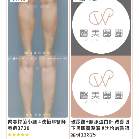
肉毒桿菌小腿 #沈怡岒醫師
玻尿酸+膠原蛋白針 改善眼
案例3729
下黑眼圈淚溝 #沈怡岒醫師
案例12825