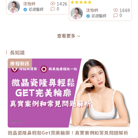
1426
沈怡岒
0
認證醫師
1669
沈怡岒
0
認證醫師
查看更多
長知識
療程新訊
微晶瓷隆鼻輕鬆Get完美輪廓！真實案例和常見問題解析