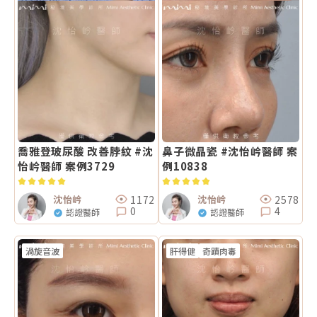
喬雅登玻尿酸 改善脖紋 #沈
鼻子微晶瓷 #沈怡岒醫師 案
怡岒醫師 案例3729
例10838
1172
2578
沈怡岒
沈怡岒
0
4
認證醫師
認證醫師
渦旋音波
肝得健
奇蹟肉毒