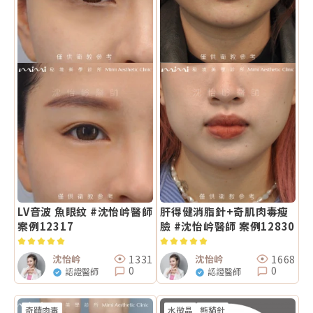
LV音波 魚眼紋 #沈怡岒醫師
肝得健消脂針+奇肌肉毒瘦
案例12317
臉 #沈怡岒醫師 案例12830
1331
1668
沈怡岒
沈怡岒
0
0
認證醫師
認證醫師
奇蹟肉毒
水微晶
熊貓針