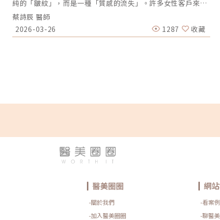
純的「皺紋」，而是一種「質感的流失」。許多女性客戶來到
辰美學，指著鏡中的自己說：「蔡醫師，我不想變臉，我也不
蔡詩辰 醫師
想把臉填得像氣球一樣腫，但我就是覺得臉變垂了、乾了，看
起來很累。」這種「累感」，往往來自於肌膚真皮層結構的崩
2026-03-26
1287
收藏
解。過去我們習慣用玻尿酸去「填補」凹陷，或是用電音波去
「緊緻」皮表，但在這兩者之間，其實存在著一個關鍵的空白
區：生物重塑（Bio-Remodeling）。這就是為什麼我對
Profhilo 逆時針（俗稱：璞菲洛）情有獨鍾的原因。一、 重
新定義抗老：為什麼妳需要的是「重塑」而非「填充」？在深
入了解 Profhilo逆時針 之前，我們必須先釐清肌膚老化的本
質。肌膚的年輕度由真皮層的三大支柱決定：水份、膠原蛋白
（Collagen）以及彈力蛋白（Elastin）。多數人對膠原蛋白
耳熟能詳，它就像建築物的「鋼筋水泥」，負責撐起皮膚的厚
度與體積；然而，讓肌膚在做表情後能迅速回彈、維持組織張
力的關鍵，其實是彈力蛋白。彈力蛋白就像支撐鋼筋的「橡皮
筋」，不幸的是，人體在青春期過後，彈力蛋白的合成速度就
會大幅下降。當彈力蛋白流失，肌膚就會像失去彈性的鬆緊
帶，出現細紋、毛孔粗大、甚至是難以處理的「鬆弛型下
垂」。傳統玻尿酸屬於「填充型」，主要目的是增加體積
（Volumizing），如果過度施打，容易造成面部僵硬或「醫
美臉」。而 Profhilo 逆時針的誕生，是為了從細胞底層進行
「修復與重塑」，讓皮膚自己找回年輕時的彈性。二、
Profhilo 逆時針的科學核心：NAHYCO™ 專利技術Profhilo
逆時針來自瑞士著名的 IBSA 製藥集團。身為專業醫師，我非
醫美圈圈
網站
常看重產品的「純淨度」與「穩定性」。Profhilo 之所以能在
國際醫美界佔有一席之地，在於其革命性的 NAHYCO™ 專利熱
-關於我們
-看案例
融合技術。1. 醫學界的「純淨」突破：無化學交聯劑一般玻尿
酸為了維持在體內的時間，必須添加化學交聯劑（如
-加入醫美圈圈
-聊醫美