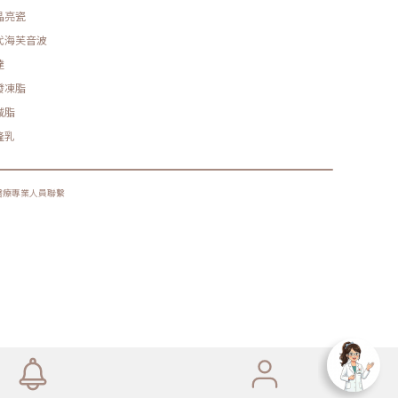
晶亮瓷
代海芙音波
達
發凍脂
減脂
隆乳
醫療專業人員聯繫