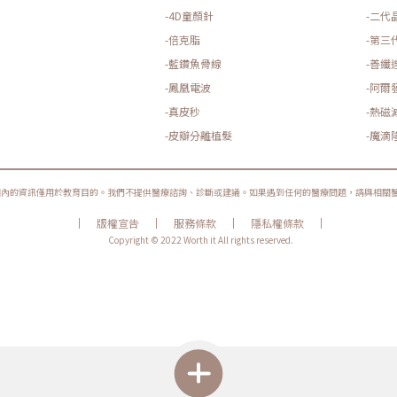
-4D童顏針
-二代
-倍克脂
-第三
-藍鑽魚骨線
-善纖
-鳳凰電波
-阿爾
-真皮秒
-熱磁
-皮瓣分離植髮
-魔滴
圈內的資訊僅用於教育目的。我們不提供醫療諮詢、診斷或建議。如果遇到任何的醫療問題，請與相關
|
|
|
|
版權宣告
服務條款
隱私權條款
Copyright © 2022 Worth it All rights reserved.