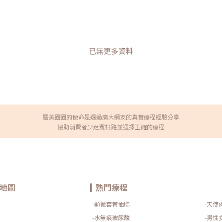
已無更多資料
醫美圈圈的使命是透過廣大網友的真實療程經驗分享
協助消費者少走冤枉路並選擇正確的療程
地圖
熱門療程
-顯微套管抽脂
-天使
-水無痕玻尿酸
-男性