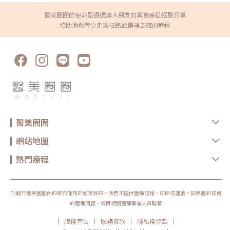
學研究顯示，每週進行一次EMFACE®療程，每次20分鐘，連續4週後，
蔡醫師的精準美學：BAP 五點拉提點位解析施打 Profhilo 是一門藝
效果顯著： 提升肌肉張力30%：肌肉更結實有彈性，微笑或抬眉時明
術。我們採用國際標準的 BAP（Bio Aesthetic Points）五點拉提打
醫美圈圈的使命是透過廣大網友的真實療程經驗分享
顯感受到肌肉變得堅挺。 臉部提升效果增加23%：臉部輪廓被輕柔地
法，這五個點是避開重要血管、精準對準臉部支撐結構的黃金位置：
協助消費者少走冤枉路並選擇正確的療程
提升，肌膚更加緊緻。 膠原蛋白增加26%：皮膚恢復彈性和活力，煥
[1] 顴骨高點： 位於顴骨最突出的地方，需離眼睛外側至少 2 公分。能
發青春光彩。 皺紋淡化37%：刺激膠原蛋白再生，有效減少皺紋。
像掛鉤一樣，為中臉提供向上向外的支撐力。 [2] 鼻翼與瞳孔垂直線交
EMFACE®的價格實際上，EMFACE®的價格範圍很廣，因為每個人的肌
界： 在鼻翼與耳廓之間畫出水平線，再從瞳孔中線畫垂直線，兩線交交
膚狀況和需求不同。有些人只需幾次療程就能達到理想效果，而有些人
叉處作為注射點。能有效改善法令紋，飽滿面中部。 [3] 耳廓下前緣：
則需要更多次數。通常，EMFACE®的價格大約在6萬到10萬之間，具體
位於耳廓下緣的前方約 1 公分處。是收緊臉部外側輪廓、強化下頷線條
費用取決於個人的需求、地區、醫師經驗和設施品質等因素。最好的方
的關鍵。 [4] 下頷嘴角交界： 在下巴中軸線的三分之一處畫垂直線，再
法是前往診所諮詢，讓專業醫師評估你的情況，並制定最適合你的治療
向唇角方向移動 1.5 公分。可以修飾木偶紋，改善嘴角下垂。 [5] 下顎
方案。為何使用電／音波療程後效果不如預期？EMFACE®的推出填補了
角前緣： 位於下顎角前側約 1 公分處。幫助拉緊腮幫子多餘的鬆弛組
臉部抗衰老治療的重要缺口，然而，現代求美者所面臨的主要挑戰之
織，讓下顎線條清晰。五、 哪些部位最適合 Profhilo 逆時針？
一，是在眾多選擇中做出明智的決定。美容醫學中的各種治療項目針對
Profhilo 逆時針之所以能成為抗老界的寵兒，不僅是因為它的成分純
不同的衰老狀況提供解決方案，但常見問題是，大多數人不確定自己需
淨，更因為它解決了傳統醫美難以觸及的「盲區」。它不靠體積填充，
要哪一項療程。隨著技術進步和療程多樣化，精準的評估顯得尤為關
而是透過「液態拉皮」的概念，從根本提升肌膚彈性。以下四個部位是
鍵。例如，有時朋友做了音波拉提取得了顯著效果，但在同樣的診所做
我在臨床運用中最推薦的：1. 臉部液態拉皮：BAP 五點精準誘導這是
相同的療程後，自己卻未見改善。這背後的原因在於不同療程針對不同
醫美圈圈
Profhilo 的核心應用。與傳統玻尿酸增加臉部「厚重感」或「體積支
層次的抗衰老效果，如音波拉提主要針對筋膜層的緊縮作用，對於筋膜
撐」的邏輯完全不同，Profhilo 本質上是液態拉皮。我們採用國際標準
層已較為良好的個人效果可能不如預期。總之，所有療程方案都始於正
的 BAP（Bio Aesthetic Points）五點注射法，這五個點是避開重要血
網站地圖
確的評估。因此，選擇具有豐富經驗並深刻了解多項療程的醫師才是最
管、精準將玻尿酸導入真皮層的黃金位置： 顴骨高點：啟動中臉肌膚的
重要的核心。EMFACE® VS高能量聚焦超聲波VS 電波拉皮與高能量聚焦
生物重塑，優化張力。 鼻翼瞳孔交界：透過提升肌膚彈力，自然弱化法
超聲波和電波拉皮相比，EMFACE®具有獨特的雙重技術，能同時提升肌
令紋的視覺感。 耳廓下前緣：強化臉部外側緊緻度，讓輪廓不再鬆垮。
熱門療程
肉密度和促進膠原蛋白生成。選擇合適的療程需要根據個人需求和期望
下頷嘴角交界：改善嘴角周圍的鬆弛，恢復皮膚原有的拉力。 下顎角前
效果進行比較。 療程名稱 EMFACE® HIFU 技術高能量聚焦超聲波 電波
緣：誘導彈力蛋白新生，收緊下頷邊緣的曲線。這五個點位並非用來
拉皮 作用原理 HIFES™ + Sync RF雙重技術，強化臉部肌肉，拉緊筋
「填充凹陷」，而是作為信號啟動點，讓玻尿酸在皮下如水幕般擴散，
膜，促進膠原蛋白再生，使臉部輪廓緊緻 運用高聚焦超聲波，作用於皮
誘導彈力蛋白大量新生，像是在皮下植入了一層隱形的「彈力網」，讓
膚底層，從真皮到筋膜層，達到臉部拉提效果 透過電波的加熱作用，溫
下顎線與中臉自然回歸緊緻狀態。2. 火雞頸與橫向頸紋：修復彈力纖維
刊載於醫美圈圈內的資訊僅用於教育目的。我們不提供醫療諮詢、診斷或建議。如果遇到任何
度達到75°C，促進深層皮膚組織的活化，刺激膠原蛋白再生 療程效果
的救星頸部皮膚極薄，且缺乏支撐結構，老化多半是因為彈力纖維斷
的醫療問題，請與相關醫療專業人員聯繫
肌肉更緊實了30% 皺紋減少了37%， 輪廓提升了23%，眼角皺紋淡
裂。傳統填充型玻尿酸因為有化學交聯，施打後容易因重力或皮膚過薄
化，蘋果肌也更豐滿，效果因人而異 提升臉部輪廓並緊實肌膚 使下垂
而產生凸起（毛毛蟲現象）。Profhilo 具備極佳的流動性，能均勻滲透
的肌膚變得更緊緻，臉部線條更加清晰。撫平臉部及身體浮腫和皺紋 提
|
|
|
|
進頸部真皮層，不是填平皺紋，而是從底層重塑頸部肌膚的厚度與張
版權宣告
服務條款
隱私權條款
升臉部肌肉 ○ ● ● 刺激膠原蛋白 ○ ○ ○ 拉緊筋膜 ○ ○ ● 是否使
力，是目前改善頸部質感的首選。3. 手背（雞爪手）：重建真皮層的緊