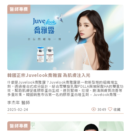
改善色素斑點和膚色不均等問題，含能刺激膠原蛋白增生。持之以恆的
引來。沖一杯講究的咖啡，水溫、水量、咖啡新鮮度、粉末粗細、沖泡
療程會使皮膚逐漸邁向光滑、健康的狀態。當擁有真正健康的皮膚，肌
時間、手法與角度每一環節都會影響到最後的成品，醫美療程也是如
醫師專欄
膚也會自然呈現透亮、彈性、散發光澤，角質層完整等，將會帶來肌膚
此。醫師如何依照不同顧客的狀況與需求調整儀器的能量、頻率、深
不易敏感、未來降低反黑風險、大大減緩了色素沉澱、再次形成斑點問
度，擊發間隔與施作時間、施打位置，甚至角度，也都會影響最終的成
題等優點。透過PICOSURE PRO鉑金蜂巢皮秒雷射，令肌膚狀態更為
果。」李奕明生動的解釋。即使採用同樣的療程、儀器，也要依照顧客
煥發。無論是任何妝容，或是素顏，都能散發出自然、持久、無需多餘
個別的臉型、膚況，調整儀器的能量、頻率、深度，擊發間隔與施作時
修飾的迷人風采。★溫馨提醒★小編要提醒大家，醫療並非單純的商業
間、施打位置，甚至角度，每一環節都會影響最終的成果。圖/品川診
交易，所有的療程都伴隨著風險。因此，作為消費者應該謹慎選擇合適
所提供帶著「把簡單的事情做得不簡單，口碑就是最好的宣傳。」這樣
的醫療方案，以確保安全與健康。
的信念，創立之初，品川就從顧客的角度來思考，希望將諮詢及治療回
歸醫療專業，除了不推銷、價格透明，更只提供雷射、電音波等五種療
程項目，以專精專攻為目標。醫師在施作前，會先透過詳盡的問診評估
每位顧客的肌膚狀況，再依照膚質、膚況為每一位顧客量身設計療程計
畫。沒想到這樣的策略，更讓職人精神深耕於文化中的日本人趨之若
鶩。雖然診所並非位在一級戰區，但在新店大坪林捷運站旁的品川，開
業十多年來，也意外地累積一群日本顧客，不僅被日本媒體TaipeiNavi
等旅遊雜誌報導過，連日本藝人渡邊直美來台時，也特別指定要拜訪品
川診所。可見專精皮秒雙機雷射、電波音波拉皮的品川，憑藉著良好的
技術與對於細節的要求，成功獲得了不少日本顧客跨海支持。有效、安
韓國正宗Juvelook喬雅露 為肌膚注入光
全，是品川挑選儀器的第一考量。圖/品川診所提供站在顧客角度挑選
儀器，有效又安全的玩美電波Oligio成首選要幫客人挑選「最有效、最
什麼是Juvelook喬雅露？Juvelook喬雅露是一款新型態的組織增生
安全」的儀器是品川診所的堅持。每次在選購機器設備時，品川都會同
劑，透過複合式成分設計，結合聚雙旋乳酸PDLLA與玻尿酸HA的雙重功
步安排各家廠牌的機型試用，請診所醫師們參考醫學實證資料和實際試
效，幫助肌膚促進膠原蛋白生成，達到緊緻、拉提、飽滿與膚質改善等
用感受，經過各層面的考量與討論後才下決定採購。購入後，還會再研
多重效果。韓國銷售市佔第一名的膠原蛋白增生劑 – Juvelook喬雅露
究出最好的施作方式才推出，因為「沒效果才是最貴的，安全更是無法
Juvelook喬雅露自2018年於韓國上市後，其優異的效果與不殘留的高
妥協的堅持」。品川相信「沒效果才是最貴的，安全更是無法妥協的堅
李杰年 醫師
安全特性，受到許多醫師與愛美人士推崇，在短時間內累積了大量的愛
持」。圖/品川診所提供第五代電波-Oligio玩美電波「非侵入式電波治
好者。Juvelook喬雅露擁有兩種不同劑型，適用於改善多種皮膚問
療系統」就相當吻合品川診所的標準。不只儀器特別針對亞洲人的皮膚
2025-02-24
3049
收藏
題，包含臉部與身體的皺紋、細紋、凹陷、疤痕、粗糙膚質等。治療過
特性、耐受性和療程習慣而設計，也特別提升了溫度感應監測裝置，將
程中僅須透過局部注射，低侵入性且修復期短，對於不願意接受手術或
表皮溫度控制在43度，一旦感應到溫度過高，儀器就會自動停止施打，
高副作用者無疑是一大福音。聚雙旋乳酸PDLLA x 玻尿酸HA 完美結合
避免燙傷；以及加入「可調式冷卻震動系統」根據患者當下對疼痛的忍
（圖／杰膚美診所-李杰年醫師提供）綜觀微整形治療中，所使用的材
受度調整噴發冷媒時間的長短。另外值得一提的是Oligio玩美電波內建
醫師專欄
料五花八門，但大多都還是以單一成分為主，導致立即性的支撐效果與
了「表面壓力偵測系統」因為一旦施作時探頭力道不平均、操作沒有服