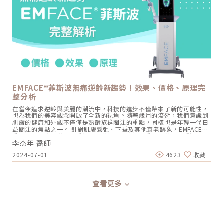
痕問題。《點擊看完整文章介紹》文章轉載自「杰膚美診所-李杰年醫
是，人體在青春期過後，彈力蛋白的合成速度就會大幅下降。當彈力蛋
師專欄」
白流失，肌膚就會像失去彈性的鬆緊帶，出現細紋、毛孔粗大、甚至是
難以處理的「鬆弛型下垂」。傳統玻尿酸屬於「填充型」，主要目的是
增加體積（Volumizing），如果過度施打，容易造成面部僵硬或「醫
美臉」。而 Profhilo 逆時針的誕生，是為了從細胞底層進行「修復與
重塑」，讓皮膚自己找回年輕時的彈性。二、 Profhilo 逆時針的科學
核心：NAHYCO™ 專利技術Profhilo逆時針來自瑞士著名的 IBSA 製藥
集團。身為專業醫師，我非常看重產品的「純淨度」與「穩定性」。
Profhilo 之所以能在國際醫美界佔有一席之地，在於其革命性的
NAHYCO™ 專利熱融合技術。1. 醫學界的「純淨」突破：無化學交聯劑
一般玻尿酸為了維持在體內的時間，必須添加化學交聯劑（如
BDDE）。雖然這在合法範圍內是安全的，但對於過敏體質或追求極致
EMFACE®菲斯波無痛逆齡新趨勢！效果、價格、原理完
天然的客戶來說，仍存在延遲性發炎的風險。Profhilo逆時針 透過精確
整分析
的加熱與降溫製程，讓高分子與低分子玻尿酸產生自然的氫鍵鍵結，完
全不含 BDDE。這意味著它具備極高的「生物相容性」，注射後能與人
在當今追求逆齡與美麗的潮流中，科技的進步不僅帶來了新的可能性，
體組織完美融合。2. 高低分子玻尿酸的「黃金比例」Profhilo 含有目
也為我們的美容觀念開啟了全新的視角。隨著歲月的流逝，我們意識到
前市面上極高濃度的玻尿酸（64mg/2ml），它結合了： 高分子量玻
肌膚的健康和外觀不僅僅是熟齡族群關注的重點，同樣也是年輕一代日
尿酸（H-HA）：提供穩定的物理支撐與深層鎖水，改善鬆弛。 低分子
益關注的焦點之一。 針對肌膚鬆弛、下垂及其他衰老跡象，EMFACE®
量玻尿酸（L-HA）：作為傳遞信號的分子，直接活化真皮層內的纖維母
重磅來襲，它不僅是一種技術的革新，更是肌膚重塑的藝術。透過結合
細胞，誘導膠原蛋白與彈力蛋白新生。這種「1+1 > 2」的協同作用，
李杰年 醫師
HIFES和SYNC RF技術，EMFACE®不僅能有效提升肌肉密度，還能重啟
讓 Profhilo 在進入皮膚後，能像液態電波一樣迅速擴散，全面性地改
膠原蛋白的生成，重塑臉部輪廓，帶來無以倫比的青春活力和自信。讓
善膚質。三、 3 種細胞與 5 種蛋白：解開「液態電波」的逆齡關鍵在
2024-07-01
4623
收藏
我們一起來了解，EMFACE®這項前瞻性的醫美療程，完整分析它的效
辰美學的診間，我常跟客戶解釋，Profhilo 就像是為肌膚施加了一種
果、價格、原理、常見問題。什麼是EMFACE®？ EMFACE®是一項創新
「啟動指令」。它不僅僅是補水，而是啟動了「3+5 逆齡機制」： 活
且先進的醫美療程，結合了HIFES）和SYNC RF技術，為肌膚帶來全方
化 3 種關鍵細胞： 纖維母細胞：這是皮膚的「膠原工廠」。 角質形成
位的年輕化效果。這項技術的獨特之處在於它不僅能有效提升肌肉密
細胞：強化表皮防禦力，讓肌膚看起來更細緻、有光澤。 脂肪幹細胞：
查看更多
度，還能重啟膠原蛋白的生成，實現從內到外的全面改善，重塑臉部輪
幫助恢復皮下組織的飽滿感，減緩隨著年齡增長的皮下萎縮。 啟動 5
廓，使肌膚緊緻有彈性。 EMFACE®作用原理 HIFES技術：強化肌肉密
種關鍵結構蛋白：包括 I 型、III 型、IV 型、VII 型膠原蛋白以及最關鍵
度 深入肌肉底層，就像給肌肉進行一次全面訓練，使臉部肌肉更加結實
的彈力蛋白。這種全方位的重塑效果，能讓下顎線變清晰，讓細紋從底
有彈性，臉部輪廓變得更緊緻。SYNC RF技術：重啟膠原蛋白生成快速
層淡化。這就是為什麼它被暱稱為「液態電波」。電波是靠「熱能」刺
將肌膚溫度提升至42°C，有效緊縮筋膜層，促進膠原蛋白和彈力蛋白新
激新生，而 Profhilo 是靠「生物分子信號」啟動新生。對於皮膚薄、
生，使皮膚變得豐盈水潤，減少皺紋。EMFACE®可以達到哪些效果？醫
怕痛或不適合高能量儀器的客戶來說，這是一個非常理想的選擇。四、