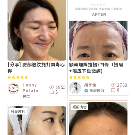
[分享] 臉部皺紋施打肉毒心
額頭埋線拉提/四條（提眉
得
+眼皮下垂微調)
2760
Happy
胡季倫
1855
0
Potato
認證醫師
5
民眾
輕齡肉毒
蜂巢皮秒