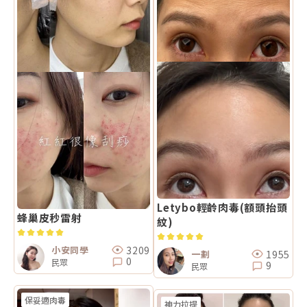
Letybo輕齡肉毒(額頭抬頭
蜂巢皮秒雷射
紋)
3209
小安同學
1955
一劃
0
民眾
9
民眾
保妥適肉毒
神力拉提