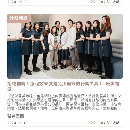
毛孔、細紋、色素、刺青、肝斑、顴骨母斑、太田母斑等，一機解決多
2024-08-09
3301
收藏
「分層治療」正確觀念長年投入新進醫師教育訓練以及擔任原廠認證講
項肌膚問題。PICOSURE PRO鉑金蜂巢皮秒適用族群PICOSURE PRO
師的李杰年院長表示：「求美者過去碰到治療不到位的情況，具體了解
鉑金蜂巢皮秒適合廣泛族群，不論膚質為何，都提供了無比優越的解決
之後發現，大多數的原因都來自於過去給予療程建議的診所缺乏「分層
方式。 深層和淺層斑點，如肝斑、曬斑、雀斑、太田母斑、顴骨母斑
治療」的正確觀念」。在另一篇文章中，李醫師有提到「臉部衰老是多
改善臉部凹洞型痘疤或坑疤 改善毛孔粗大，使肌膚細緻 刺激膠原蛋白
診所新訊
面向的結果」，而杰膚美診所提倡的就是通過「臉部多層次抗衰」做為
增生，能改善皺紋、細紋困擾 提亮膚色，改善色素沉澱、暗沉、膚色不
所有療程規劃與建議的最高指導原則，所謂的多層次衰老，包含以下列
均的困擾 可去除身體上各種刺青PICOSURE PRO鉑金蜂巢皮秒5大優勢
出的幾個面向：有些診所提供的療程建議，往往忽視了「分層治療」的
皮秒雷射的優越表現並非僅仰賴市場聲譽。在眾多臨床研究和學術論文
關鍵概念。李醫師在另一篇文章中提到「臉部衰老是多方面因素的結
早已為安全性和效果提供了有力的實證。憑藉美國FDA和台灣TFDA的雙
果」，而杰膚美診所的核心理念就是根據「臉部多層次抗衰」來規劃和
重認證，PicoSure皮秒雷射在治療黑色素、刺青、痘疤、皺紋等已證實
建議療程。這種多層次衰老包括以下幾個方面： 骨骼/骨架：#1隨著年
有非常好的效果。隨著2022年美國FDA再次核准治療肝斑，更進一步證
紀改變的骨骼型態 肌肉層：#2長期固定表情產生的動態紋路、#3隨著
實擁有全面和優越的治療領域。 榮獲多國國際認證：台灣TFDA、美國
年齡造成的肌肉萎縮、代償 筋膜層：#4筋膜鬆弛並且失去緊緻度 脂肪
FDA、歐盟CE等。 適合多項適應症：適合痘疤、毛孔、細紋、色素、
層：#5皮下脂肪堆積造成的肉肉臉、雙下巴 皮膚層：#6皺紋/斑點/痘
刺青、肝斑、顴骨母斑、太田母斑等問題者。 豐富臨床經驗：幾乎無傷
痘/痘疤其實，各層面的衰老問題一直都有相對應的解決方案。無論是
口、紅腫，且恢復期短，甚至不易反黑，僅單次療程就有明顯效果。 精
針劑、雷射光電還是電音波等儀器，在擁有正確治療觀念的醫師操作
準解決黑色素困擾：：755nm波長針對亞洲人的膚質，專注對抗黑色
下，都能取得不錯的效果。然而，隨著年齡造成的肌肉萎縮與代償，這
素，展現卓越效果。不易被血管吸收，因此無需擔心恢復期的問題。 近
一層的問題，直到「EMFACE菲斯波」技術問世，才真正實現了對臉部
無恢復期：不易引起反黑，單次使用效果明顯，且隔天即可上妝。鉑金
衰老的全面解決。適用於大多數人群的EMFACE 4D抗老治療計畫過去，
蜂巢皮秒和PICOSURE皮秒大比拚PICOSURE PRO鉑金蜂巢皮秒呈現
我們可以把靜態美的醫學美容療程想像成一個只有X軸和Y軸的2D平面
效果的時間？隨著每個人的膚況不同，因此療程強度也會不同。一般而
圖。利用玻尿酸、肉毒桿菌、雷射光療和電音波等療程，這個平面被打
言，使用平頭和蜂巢治療後，約2至3天左右皮膚即呈現明顯的透亮細
拒絕推銷！療程效果就是品川最好的行銷工具 ft.玩美電
造成了非常完美的樣貌。然而，隨著「EMFACE菲斯波」技術的誕生，
緻。對於淺層斑點，大約在3至4天結痂後，可以觀察到斑點淡化。皮膚
波
我們不再只停留在2D平面，而是引入了Z軸，將其轉變為360度無死角
組織一般約在一週左右完成更新；但是要看到色素和膚質全面改善，可
的3D動態美。這不僅突破了靜態照片的限制，也讓動態影像中的容貌呈
能需要約2個月的時間。PICOSURE PRO鉑金蜂巢皮秒舒適度和恢復
「想做醫美療程，但是網路上的資訊越查越迷惘，想諮詢醫美診所，又
現得更加完美。（Emface 菲斯波讓你從2D變成3D美女｜影音創作者
期？在進行療程中會感受到輕微的溫熱感，療程後皮膚會出現微紅，部
好怕被推銷。」如果這也是你的心聲，那品川診所會打破你的既有觀
必備療程）但人們會隨著時間流失膠原蛋白，因此在杰膚美診所，我們
分區域有輕微的結痂現象，近無恢復期，無明顯傷口，建議在療程後充
念，因為以顧客感受為優先的品川，開業至今堅持不主動推銷、不包套
的追求不僅僅是讓你成為3D美女。我們更進一步，將時間因素納入考
分保濕修護，並加強防曬措施。散發由內而外的光澤，為肌膚帶來轉變
銷售、透明化價格，讓每一位顧客來到品川都能輕鬆自在，並放鬆的享
量，透過Sculptra舒顏萃（又名4D童顏針、4D童妍針）持續刺激膠原
以往為了追求療程效果，雷射往往採用過度破壞角質的方式，卻忽略了
受醫美療程。品川除了是日本高級區，將「品川」兩個字拆解，是三個
蛋白增生，幫助愛美的顧客逆轉歲月，真正實現4D的立體美。圖為李醫
對皮膚角質層，導致療程後恢復期較長，同時也提升了反黑的風險。唯
醫美圈圈
口＋三個一，正是品川的目標：口碑第一。圖/品川診所提供專心做好
師擔任高德美原廠講Sculptra舒顏萃講師照片 / 圖片提供 杰膚美診所
有當皮膚真正健康時，才能擁有天然的防護屏障，減緩老化過程、延續
一件事，成果自然會說話MIIDO品川診所創辦人李奕明是一位咖啡迷，
《點擊看完整文章介紹》
2024-07-19
3904
收藏
療程效果，有效對抗色素以及外界多項侵害。PICOSURE PRO鉑金蜂
他將探訪好咖啡多年的心得融入品川的服務中。「經驗告訴我，一間好
巢皮秒能保護肌膚的安全儀器，在不損害角質層前提下，以優越的技術
咖啡館不一定要賣套餐與甜品，畢竟多數客人是為了一杯好咖啡而被吸