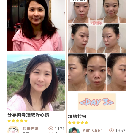
分享肉毒撫紋好心情
埋線拉提
1121
網霉老妹
1352
Ann Chen