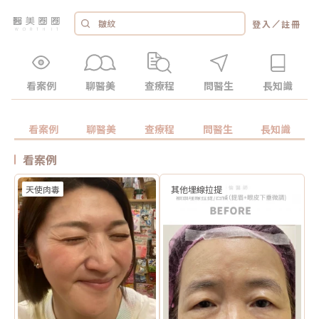
／
登入
註冊
看案例
聊醫美
查療程
問醫生
長知識
看案例
聊醫美
查療程
問醫生
長知識
看案例
天使肉毒
其他埋線拉提