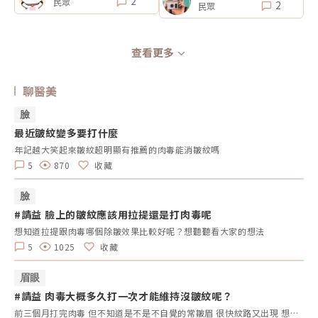
2
民眾
2
民眾
查看更多
聊醫美
臉
最近皺紋變多要打什麼
年記越大笑起來皺紋超明顯有推薦的肉毒能消皺紋嗎
5
870
收藏
臉
#請益 臉上的皺紋應該用拉提還是打肉毒呢
想知道拉提跟肉毒哪個除皺效果比較好呢？想聽聽看大家的想法
5
1025
收藏
眉眼
#請益 肉毒大概多久打一次才能維持沒皺紋呢？
前三個月打完肉毒 但不知道是不是不自覺的常皺眉 很快紋路又出現 想請問三個月後再打一次會不會時間太近？