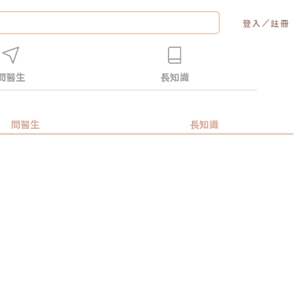
／
登入
註冊
問醫生
長知識
問醫生
長知識