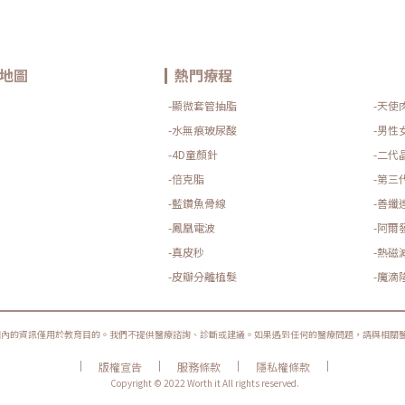
地圖
熱門療程
-顯微套管抽脂
-天使
-水無痕玻尿酸
-男性
-4D童顏針
-二代
-倍克脂
-第三
-藍鑽魚骨線
-善纖
-鳳凰電波
-阿爾
-真皮秒
-熱磁
-皮瓣分離植髮
-魔滴
圈內的資訊僅用於教育目的。我們不提供醫療諮詢、診斷或建議。如果遇到任何的醫療問題，請與相關
|
|
|
|
版權宣告
服務條款
隱私權條款
Copyright © 2022 Worth it All rights reserved.