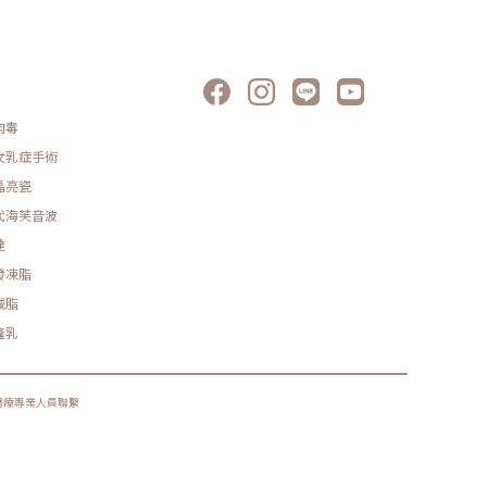
肉毒
女乳症手術
晶亮瓷
代海芙音波
達
發凍脂
減脂
隆乳
醫療專業人員聯繫