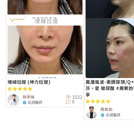
埋線拉提 (神力拉提)
鳳凰電波-紫鑽探頭/Q
莎。愛 玻尿酸 #周業鈞
享
1532
胡季倫
0
認證醫師
周業鈞
認證醫師