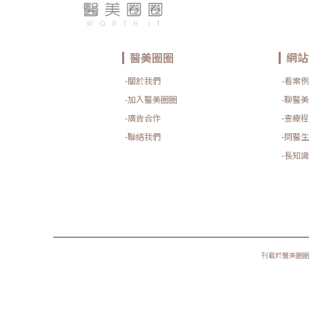
醫美圈圈
網站
-關於我們
-看案例
-加入醫美圈圈
-聊醫美
-廣告合作
-查療程
-聯絡我們
-問醫生
-長知識
刊載於醫美圈