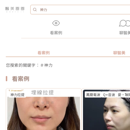
看案例
聊醫
看案例
聊醫美
您搜索的關鍵字：＃神力
看案例
神力拉提
鳳凰電波
Q+音波
愛。玻