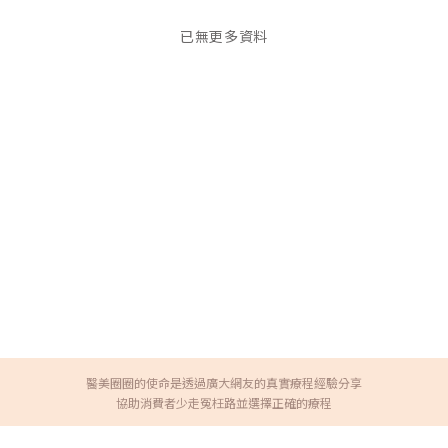
已無更多資料
醫美圈圈的使命是透過廣大網友的真實療程經驗分享
協助消費者少走冤枉路並選擇正確的療程