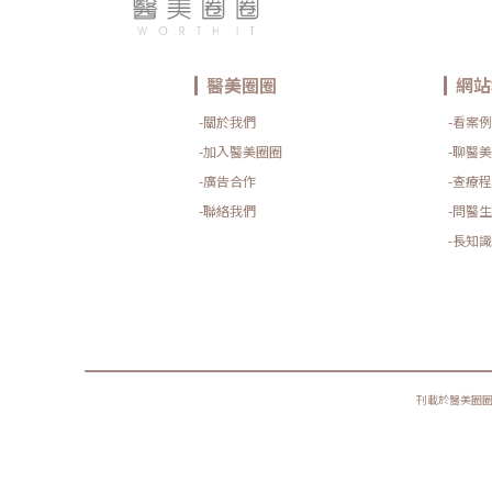
醫美圈圈
網站
-關於我們
-看案例
-加入醫美圈圈
-聊醫美
-廣告合作
-查療程
-聯絡我們
-問醫生
-長知識
刊載於醫美圈