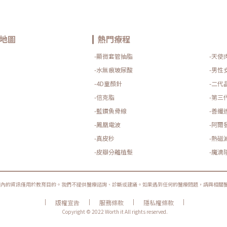
地圖
熱門療程
-顯微套管抽脂
-天使
-水無痕玻尿酸
-男性
-4D童顏針
-二代
-倍克脂
-第三
-藍鑽魚骨線
-善纖
-鳳凰電波
-阿爾
-真皮秒
-熱磁
-皮瓣分離植髮
-魔滴
圈內的資訊僅用於教育目的。我們不提供醫療諮詢、診斷或建議。如果遇到任何的醫療問題，請與相關
|
|
|
|
版權宣告
服務條款
隱私權條款
Copyright © 2022 Worth it All rights reserved.