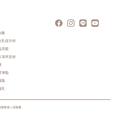
肉毒
女乳症手術
晶亮瓷
代海芙音波
達
發凍脂
減脂
隆乳
醫療專業人員聯繫