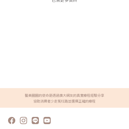
已無更多資料
醫美圈圈的使命是透過廣大網友的真實療程經驗分享
協助消費者少走冤枉路並選擇正確的療程