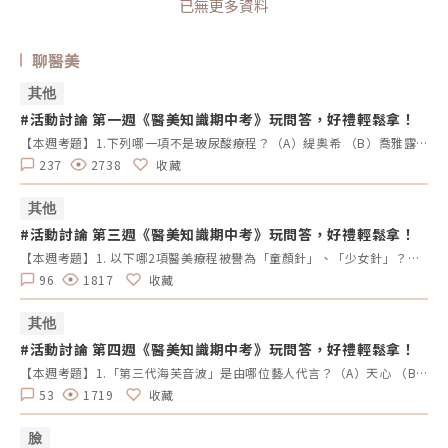
已無更多資料
聊醫美
其他
#活動討論 第一週《醫美知識期中考》玩問答，好禮輕鬆拿！
【本週考題】1.下列哪一項不是玻尿酸療程？（A）緹奧希 （B）喬雅露（C）瑞絲朗 （D）喬雅登2. 以下哪2種是膠原蛋白增生劑？（A）喬雅露 （B）4D舒顏萃 （C）瑞絲朗 （D）愛霓密絲3.「Sofwave索夫波」是由哪位藝人代言？（A）小S （B）梁詠琪 （C）蔡淑臻（D）林心如4. 請問最新推出透過高強度電場刺激並訓練臉部上升肌肉的儀器是哪一台？（A）EMBODY核心美力 （B）EXION時空Ｅ電波（C）EMFACE菲斯波（D）EMSCULPT NEO 熱磁減脂5. 請選擇能同時達到瘦小臉、改善動態紋路、瘦小腿及治療眼睛痙攣的療程是？（A）皮秒雷射 （B）玻尿酸 （C）冷凍減脂 （D）肉毒桿菌素【本週活動時間】8/19（一） AM 09：00-8/25（日） PM 23：59【活動獎勵】《LINE POINTS 50點》抽10名會員【活動方式】 活動期間每週一AM09:00將在活動討論區釋出5道醫美問題。 於每週日23:59回覆截止，經核對皆符合活動規範，將於次週一抽出得獎者、發放獎勵。 若經查詢發佈無意義的回文，則喪失抽獎、獲獎資格。例如：非主題回覆、未完整回覆等。 每位會員在當週僅限參與問答乙次。 若當週獲獎的會員帳號，次週仍可參與問答和抽獎。 連續4週皆有參與問答者，不論答案是否正確，皆可參加抽「LINE POINTS 100點」。 每週一會於對應的活動討論區最下方公布得獎會員，請獲獎者務必加入「醫美圈圈官方LINE」以利獎勵發放。【回文範例】1.近期李英愛代言的醫美療程名稱？（A）Z音波（B）十倍電波 （C）精靈電波2.BTL EMFACE中文療程名稱？（A）菲斯波（B）時空E電波3.EMBODY其中療程效果是減脂嗎？（A）是 （B）否4.有小鳳凰之稱的是什麼？（A）玩美電波（B）索夫波 （C）翡翠電波5.玩美電波是由哪位藝人代言？（A）小S （B）隋棠（C）梁詠琪回文範例：Z音波，菲斯波，是，玩美電波，小S※請依照上述回覆格式，以避免混亂。第一週的正確答案：喬雅露，喬雅露、4D舒顏萃，梁詠琪，EMFACE菲斯波，肉毒桿菌素。
237
2738
收藏
其他
#活動討論 第三週《醫美知識期中考》玩問答，好禮輕鬆拿！
【本週考題】1. 以下哪2項醫美療程被譽為「童顏針」、「少女針」？（A）洢蓮絲 (B）薇貝拉 （C）艾麗斯 （D）4D舒顏萃2.下列哪一項療程無法改善痘疤（痤瘡疤痕）？（A）UP雷射 （B）755蜂巢皮秒 （C）得美微針 （D）鳳凰電波3. 擁有真空專利水渦流技術，並搭配3種探頭，能改善粉刺、深層清潔毛孔、去除老廢角質，最後再施以精華導入。請問是哪一項臉部清潔保養的療程？（A）Wishpro唯施葆 （B）海菲秀 （C）二代水光槍 （D）得美微針筆4. 來自英國大廠BTL，結合「微針」與「電波」的優勢，並有電波界「愛馬仕」之稱的是哪一項療程名稱？（A）Q+音波 (B）翡翠電波 (C）女王電波 （D）時空E電波5. 以下哪2項是皮秒雷射的主要用途？（A）改善色素斑 （B）淡化痘疤 (C ）緊緻拉堤 （D）打造輪廓線【本週活動時間】9/2（一）AM09:00 - 9/8（日） PM23:59【活動獎勵】《LINE POINTS 50點》抽10名會員【活動方式】1.活動期間每週一AM09:00將在活動討論區釋出5道醫美問題。2.於每週日23:59回覆截止，經核對皆符合活動規範，將於次週一抽出得獎者、發放獎勵。3.若經查詢發佈無意義的回文，則喪失抽獎、獲獎資格。例如：非主題回覆、未完整回覆等。4.每位會員在當週僅限參與問答乙次。5.若當週獲獎的會員帳號，次週仍可參與問答和抽獎。6.連續4週皆有參與問答者，不論答案是否正確，皆可參加抽「LINE POINTS 100點」。7.每週一會於對應的活動討論區最下方公布得獎會員，請獲獎者務必加入「醫美圈圈官方LINE」以利獎勵發放。【回文範例】1.近期李英愛代言的醫美療程名稱？（A）Z音波（B）十倍電波 （C）精靈電波2.BTL EMFACE中文療程名稱？（A）菲斯波（B）時空E電波3.EMBODY其中療程效果是減脂嗎？（A）是 （B）否4.有小鳳凰之稱的是什麼？（A）玩美電波（B）索夫波 （C）翡翠電波5.玩美電波是由哪位藝人代言？（A）小S （B）隋棠（C）梁詠琪回文範例：Z音波，菲斯波，是，玩美電波，小S※請依照上述回覆格式，以避免混亂。第三週的正確答案如下：洢蓮絲、4D舒顏萃，鳳凰電波，海菲秀，時空E電波，改善色素斑、淡化痘疤
96
1817
收藏
其他
#活動討論 第四週《醫美知識期中考》玩問答，好禮輕鬆拿！
【本週考題】1.「第三代海芙音波」是由哪位藝人代言？（A）天心 （B）陳美鳳 （C）蕭薔 （D）蔡淑臻2.PRP療法的全名是什麼？（A）皮膚再生療法 （B）自體脂肪填充 （C）高濃度血小板血漿療法 （D）增肌減脂3.下列哪3種療程用來提升臉部輪廓線條有幫助？（A）電波拉皮 （B）肉毒桿菌素 （C）玻尿酸 （D）水光針4.以下哪個品牌的玻尿酸在市場上有「隱形玻尿酸」的稱號？（A）仙女玻尿酸 （B）瑞絲朗 （C）喬雅登 （D）緹奧希5.以下哪個針劑品牌來自韓國？（A）4D舒顏萃 （B）洢蓮絲 （C）喬雅登（D）喬雅露【本週活動時間】9/9(一)AM09:00-9/15 PM23:59(日)【活動獎勵】《LINE POINTS 50點》抽10名會員【活動方式】1.活動期間每週一AM09:00將在活動討論區釋出5道醫美問題。2.於每週日23:59回覆截止，經核對皆符合活動規範，將於次週一抽出得獎者、發放獎勵。3.若經查詢發佈無意義的回文，則喪失抽獎、獲獎資格。例如：非主題回覆、未完整回覆等。4.每位會員在當週僅限參與問答乙次。5.若當週獲獎的會員帳號，次週仍可參與問答和抽獎。6.連續4週皆有參與問答者，不論答案是否正確，皆可參加抽「LINE POINTS 100點」。7.每週一會於對應的活動討論區最下方公布得獎會員，請獲獎者務必加入「醫美圈圈官方LINE」以利獎勵發放。【回文範例】1.近期李英愛代言的醫美療程名稱？（A）Z音波（B）十倍電波 （C）精靈電波2.BTL EMFACE中文療程名稱？（A）菲斯波（B）時空E電波3.EMBODY其中療程效果是減脂嗎？（A）是 （B）否4.有小鳳凰之稱的是什麼？（A）玩美電波（B）索夫波 （C）翡翠電波5.玩美電波是由哪位藝人代言？（A）小S （B）隋棠（C）梁詠琪回文範例：Z音波，菲斯波，是，玩美電波，小S※請依照上述回覆格式，以避免混亂。第四週的正確答案如下：蔡淑臻，高濃度血小板血漿療法，電波拉皮、肉毒桿菌素、玻尿酸，緹奧希，喬雅露
53
1719
收藏
臉