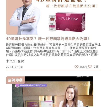
建議療程。這種多層次衰老包括以下幾個方面： 骨骼/骨架：#1隨著年
紀改變的骨骼型態 肌肉層：#2長期固定表情產生的動態紋路、#3隨著
年齡造成的肌肉萎縮、代償 筋膜層：#4筋膜鬆弛並且失去緊緻度 脂肪
層：#5皮下脂肪堆積造成的肉肉臉、雙下巴 皮膚層：#6皺紋/斑點/痘
痘/痘疤其實，各層面的衰老問題一直都有相對應的解決方案。無論是
針劑、雷射光電還是電音波等儀器，在擁有正確治療觀念的醫師操作
下，都能取得不錯的效果。然而，隨著年齡造成的肌肉萎縮與代償，這
一層的問題，直到「EMFACE菲斯波」技術問世，才真正實現了對臉部
衰老的全面解決。適用於大多數人群的EMFACE 4D抗老治療計畫過去，
我們可以把靜態美的醫學美容療程想像成一個只有X軸和Y軸的2D平面
圖。利用玻尿酸、肉毒桿菌、雷射光療和電音波等療程，這個平面被打
4D童妍針是甚麼？ 新一代舒顏萃升級重點大公開！
造成了非常完美的樣貌。然而，隨著「EMFACE菲斯波」技術的誕生，
我們不再只停留在2D平面，而是引入了Z軸，將其轉變為360度無死角
最近醫美圈很火熱的4D童妍針，其實就是一直歷久不衰的膠原蛋白增生
的3D動態美。這不僅突破了靜態照片的限制，也讓動態影像中的容貌呈
劑舒顏萃的升級版，今天就來跟大家複習一下，什麼是膠原蛋白增生
現得更加完美。（Emface 菲斯波讓你從2D變成3D美女｜影音創作者
劑，而舊版3D童妍針與新版4D童妍針有什麼不同? 治療上又應該注意
必備療程）但人們會隨著時間流失膠原蛋白，因此在杰膚美診所，我們
什麼? 如果你是25歲以上已經開始感受到膠原蛋白流失的威力，這集你
的追求不僅僅是讓你成為3D美女。我們更進一步，將時間因素納入考
一定要看重點摘要：0:47 3D舒顏萃與4D童妍針作用機轉是什麼？
量，透過Sculptra舒顏萃（又名4D童顏針、4D童妍針）持續刺激膠原
李杰年 醫師
01:25 舒顏萃特色是什麼？03:04 4D童妍針升級重點LINE官方帳號一
蛋白增生，幫助愛美的顧客逆轉歲月，真正實現4D的立體美。圖為李醫
對一咨詢👉https://reurl.cc/x3EQZN歡迎訂閱我的頻道👉
師擔任高德美原廠講Sculptra舒顏萃講師照片 / 圖片提供 杰膚美診所
2025-07-18
1554
收藏
https://reurl.cc/nY51k8關注杰膚美診所FB👉
《點擊看完整文章介紹》
https://reurl.cc/XQljva杰膚美診所官網👉https://jfmskin.com/關注
李杰年醫師FB👉https://reurl.cc/Mzk0nm杰膚美診所地址：104台北
市中山區復興北路50號2樓電話：02-8772-6625
醫師專欄