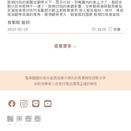
臉頰凹陷的範圍從顴骨以下、耳朵以前、到嘴邊肉的後上方了，看起來
商不同，而取不同的產品名，兩種產品其實是完全相同的。兩者成分皆
跟以前年輕時不一樣了。臉頰凹陷的美觀影響：女神動態玻尿酸原廠指
為85%的PDLLA聚雙旋乳酸及15%的非交聯玻尿酸，除了能刺激膠原蛋
定凝境美學診所院長醫師示範注射教學案例 使人看來瘦削、憔悴、骨感
白增生外，還能達到立即性的填充效果，消費者只要依自己的喜好選擇
增加顴骨高聳的稜角、顯得顴骨更大、臉變寬的錯覺 臉頰凹陷會減弱下
即可。（圖／初樂極緻美學診所-鄭雅瑜醫師提供）《點擊看完整文章
半臉輪廓的支撐，而加重嘴邊肉的下垂、加深木偶紋女神動態玻尿酸原
介紹》文章轉載自「初樂極緻美學診所-鄭雅瑜醫師專欄」
曾繁聞 醫師
廠指定凝境美學診所院長醫師示範注射教學案例（圖／凝境美學診所-
曾繁聞醫師提供）女神動態玻尿酸原廠指定凝境美學診所院長醫師示範
2025-05-19
2636
收藏
注射教學案例（圖／凝境美學診所-曾繁聞醫師提供）臉頰凹陷的形成
原因 –並不是「膠原蛋白流失」！一般坊間俗稱臉頰飽滿的年輕外型為
「膠原蛋白滿滿」的臉型，因此把臉頰凹陷歸咎於「膠原蛋白流失」。
事實上，膠原蛋白的含量與臉型胖瘦無關。膠原蛋白流失所造成的外觀
查看更多
變化是皮膚鬆弛、下垂、皺紋。而造成臉頰凹陷的原因是脂肪與肌肉體
積的相對不足： 先天顴骨寬大 軟組織發育不足，皮下脂肪少 體重減
輕，皮下脂肪厚度減少 老化造成脂肪體積流失、肌肉萎縮 咬肌瘦小
臉，肉毒素錯誤注射，造成咀嚼肌過度萎縮 牙套臉，因牙齒矯正，造成
熱量攝取下降、咀嚼肌用進廢退，產生臉頰凹陷，加深木偶紋和法令紋
凝境美學診所院長擔任精靈針原廠國際講師 示範注射教學案例（圖／凝
境美學診所-曾繁聞醫師提供）臉頰凹陷的治療方式頰凹除了美觀、顯
老的問題以外，也有的患者認為會影響面相，而尋求如何補救的方法。
醫美圈圈的使命是透過廣大網友的真實療程經驗分享
改善面頰凹陷需要以微整形注射、或手術補自體脂肪來增加體積。微整
協助消費者少走冤枉路並選擇正確的療程
形填充的材料選擇包括玻尿酸、與膠原蛋白增生劑：凝境美學診所曾繁
聞院長受加拿大美容醫學協會邀請至多倫多教演講 為現場數百名加拿大
醫護示範微整形注射教學（圖／凝境美學診所-曾繁聞醫師提供）玻尿
酸包括美國 喬雅登、瑞典 瑞絲朗、德國水無痕/保柔緹、瑞士 緹奧希/
隱形玻尿酸等。優點是立即見效、體積精確、不需等待、不需按摩，而
且是唯一有降解酶的選擇。凝境美學診所院長擔任德國保柔緹Belotero
水無痕玻尿酸原廠全球級醫學顧問示範注射教學案例（圖／凝境美學診
所-曾繁聞醫師提供）膠原蛋白增生劑 –Â 逐漸生長類艾麗斯Aesthefill
聚雙旋乳酸/精靈針、舒顏萃Sculptra聚左旋乳酸/4D童妍針、大分子喬
雅露Juvelook Lenisna、薇貝拉Vivibella等等。因為需要使用無菌蒸
餾水泡製產品，因此注射完當下的效果有一部分是水分的體積，當水份
被吸收掉之後會再度出現凹陷，直到1~3個月後逐漸刺激膠原蛋白軟組