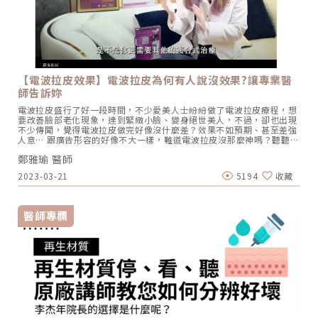
【電波拉皮效果】電波拉皮為何有人說沒效果?讓專業醫
師告訴妳
電波拉皮盛行了好一段時間，不少愛美人士紛紛做了電波拉皮療程，想
要改善臉部老化現象，達到緊緻小臉、變身絕世美人，不過，卻也出現
不少傳聞，覺得電波拉皮做完好像沒什麼差？效果不如預期、甚至差強
人意… 跟廣告形容的好像不大一樣，難道電波拉皮沒那麼神嗎？聽聽初
樂極緻美學鄭雅瑜院長怎麼説！電波拉皮是如何拉提輪廓、緊緻肌膚？
鄭雅瑜 醫師
電波拉皮，是靠著每秒震動約678萬次的RF高頻電波，以整層容積式加
熱原理，深入真皮層和皮下組織，將肌膚層全層加熱至有效溫度，以刺
2023-03-21
5194
收藏
激肌底膠原蛋白重組新生、緊實鬆弛輪廓。電波拉皮用以作為抗老治
療，除了幾乎無恢復期外，更重要的是其短期與長期的二重效果：施打
當下，會因為膠原蛋白遇熱收縮，讓皮膚有立即收緊、膚質變好、毛孔
更細緻的感覺；長期作用則是因為後續持續誘發膠原蛋白新生與重建，
醫師專欄
達到漸進式進步的緊實效用，整體輪廓會逐漸變得俐落、下顎線更明
顯，該澎潤的地方依舊澎潤富彈性，該緊實小臉的部位也收緊上提！延
伸閱讀：Thermage FLX 第四代電波拉皮(俗稱鳳凰電波)｜台北初樂診
所｜效果更快出現舒適度更高電波拉皮沒效果原因 發數、能量、醫師操
作那麼，網路上還是有一些電波拉皮沒效果的反饋、好像打了看不出什
麼效果，原因為何呢？初樂極緻美學診所院長鄭雅瑜醫師，透露其實電
波拉皮無效治療，其實有可能是犯了這些錯！1.電波拉皮施打發數不
足？電波拉皮治療是以發數為計算，探頭以450發、900發為單位，若
求診者預算有限，不肖業者又想成交訂單，常會拆賣探頭為200發、
300發等，不僅有衛生疑慮，發數不足治療當然無效。一般而言全臉治