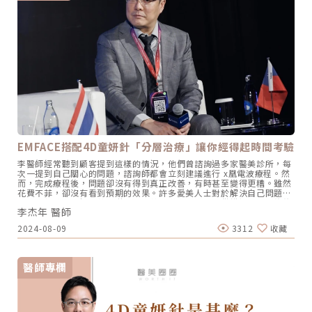
EMFACE搭配4D童妍針「分層治療」讓你經得起時間考驗
李醫師經常聽到顧客提到這樣的情況，他們曾諮詢過多家醫美診所，每
次一提到自己關心的問題，諮詢師都會立刻建議進行 x凰電波療程。然
而，完成療程後，問題卻沒有得到真正改善，有時甚至變得更糟。雖然
花費不菲，卻沒有看到預期的效果。許多愛美人士對於解決自己問題的
合適療程缺乏了解，若再碰上以利益為導向的診所提供錯誤建議，往往
李杰年 醫師
會陷入兩敗俱傷的困境。圖為李醫師代表台灣與各國醫師分享海芙音波
媚必提Ultraformer MPT使用經驗 / 圖片來源 杰膚美診所你應該知道的
2024-08-09
3312
收藏
「分層治療」正確觀念長年投入新進醫師教育訓練以及擔任原廠認證講
師的李杰年院長表示：「求美者過去碰到治療不到位的情況，具體了解
之後發現，大多數的原因都來自於過去給予療程建議的診所缺乏「分層
治療」的正確觀念」。在另一篇文章中，李醫師有提到「臉部衰老是多
醫師專欄
面向的結果」，而杰膚美診所提倡的就是通過「臉部多層次抗衰」做為
所有療程規劃與建議的最高指導原則，所謂的多層次衰老，包含以下列
出的幾個面向：有些診所提供的療程建議，往往忽視了「分層治療」的
關鍵概念。李醫師在另一篇文章中提到「臉部衰老是多方面因素的結
果」，而杰膚美診所的核心理念就是根據「臉部多層次抗衰」來規劃和