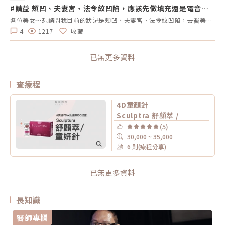
#請益 頰凹、夫妻宮、法令紋凹陷，應該先做填充還是電音
波？
各位美女～想請問我目前的狀況是頰凹、夫妻宮、法令紋凹陷，去醫美診所諮詢，他是建議我電音波也要做，但療程下來要20萬左右，目前最困擾的是法令紋>頰凹>夫妻宮是先填充完再打電波嗎？還是先打電波再填充呢～～Â
4
1217
收藏
已無更多資料
查療程
4D童顏針
Sculptra 舒顏萃 /
(5)
30,000 ~ 35,000
6 則(療程分享)
已無更多資料
長知識
醫師專欄