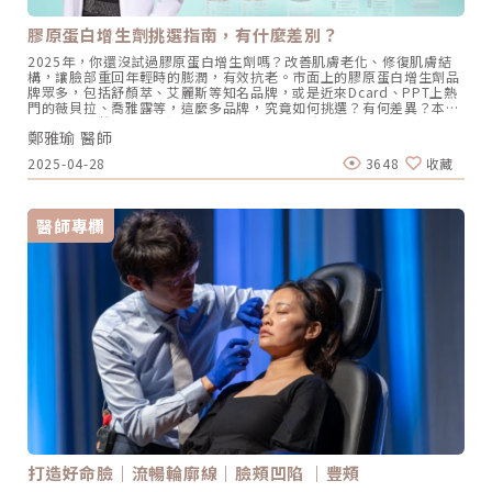
靈針）艾麗斯則是近期才誕生的，主要成分為聚雙旋乳酸（左旋乳酸＋
右旋乳酸），近年來有相當的討論度，也有不少人誤以為他是童姸針的
膠原蛋白增生劑挑選指南，有什麼差別？
新品，甚至稱精靈針為第二代童姸針，然而兩者雖然都含有左旋乳酸，
但相似不相同，本質上是不一樣的東西，效果也有所差異。Ellanse洢
2025年，你還沒試過膠原蛋白增生劑嗎？改善肌膚老化、修復肌膚結
蓮絲(俗稱少女針)洢蓮絲也是近期才誕生，是凝膠狀填充物，主成分為
構，讓臉部重回年輕時的膨潤，有效抗老。市面上的膠原蛋白增生劑品
70%的水溶性凝膠載體(CMC)+30%的微型晶球(PCL)， CMC會提供即
牌眾多，包括舒顏萃、艾麗斯等知名品牌，或是近來Dcard、PPT上熱
時的填充效果，待其被降解吸收後，PCL微型晶球則會持續作用，並持
門的薇貝拉、喬雅露等，這麼多品牌，究竟如何挑選？有何差異？本篇
續刺激纖維細胞誘發自體膠原蛋白增生。（圖／杰膚美診所-李杰年醫
一次為您統整。為什麼選擇膠原蛋白增生劑？隨著老化，人體的膠原蛋
師提供）舒顏萃(4D童妍針)、洢蓮絲、精靈針，該怎麼選擇?以持久度
鄭雅瑜 醫師
白會逐漸流失，它是建構身體及臟器結構的蛋白質，隨著其流失，肌膚
選擇雖然舒顏萃(4D童妍針)、艾麗斯(精靈針)、洢蓮絲(少女針)Â 三者
皺紋大量浮現，也變得更加鬆弛，身體組織也會變得脆弱。膠原蛋白增
都有刺激膠原蛋白增生的效果，但效果出現時間有些微差異，維持時間
2025-04-28
3648
收藏
生劑便是許多人對抗衰老的極佳解方，透過將膠原蛋白增生劑注入肌
則都大略介於1~2年，不過李杰年院長在臨床上，發現舒顏萃在三者中
膚，可填補肌膚的空隙，讓肌膚重新恢復彈性，短期即有改善凹陷效
的續航力確實維持時間較久，舒顏萃(4D童妍針)能夠長效維持25個月，
果，隨著時間作用，還能刺激自體增生膠原蛋白，達到改善臉部線條、
而且效果還是維持在非常完美的狀態，並不是降為零，也就是說，效果
撫平紋路效果，讓臉部變得更緊實、有光澤，整個人變得更年輕有活
還可以更久。《點擊看完整文章介紹》文章轉載自「杰膚美診所-李杰
醫師專欄
力。市面上有哪些較為流行的膠原蛋白增生劑？市面上常見的膠原蛋白
年醫師專欄」在 Instagram 查看這則貼文杰膚美診所（@jfmskin）分
增生劑包括： 舒顏萃（4D Sculptra舒顏萃）、艾麗斯舒顏萃是透過聚
享的貼文
左旋乳酸（Poly-L-lactic acid, PLLA）效果，達到刺激自體膠原蛋白
增生功能，使臉部變得更佳自然膨潤，同時還能活化組織微血管，使肌
膚更粉嫩透亮。艾麗斯（又稱精靈針）則是新型態的聚雙旋乳酸
（PDLLA），同樣在注射後能誘導第一型膠原蛋白增生，達到填充及刺
激肌膚膠原蛋白新生重組的功能。 薇貝拉薇貝拉（Vivabella）又稱魔
法針，是一款近期風靡韓國的膠原蛋白增生劑，成分為85%的PDLLA聚
雙旋乳酸及15%的非交聯玻尿酸，主要為真皮層修復，也能提升肌膚保
水度。薇貝拉又分為大分子的「黑童針」及大分子的「白童針」，黑童
針主要用於填補凹陷，如法令紋、淚溝、蘋果肌等，白童針則主要用於
填補淺層凹陷，如細紋、痘疤等。 喬雅露喬雅露又稱新童妍，成分為
85%的PDLLA聚雙旋乳酸及15%的非交聯玻尿酸，注射入肌膚後能誘發
人體產生自體膠原蛋白，幫助肌膚達到飽滿、澎潤狀態，還可淡化皺
紋、細紋，喬雅露，適合用來改善臉部及身體皺紋、細紋、凹陷、疤痕
及粗糙膚質等。（圖／初樂極緻美學診所-鄭雅瑜醫師提供）喬雅露與
打造好命臉｜流暢輪廓線｜臉頰凹陷 ｜豐頰
薇貝拉有哪裡不一樣？事實上，薇貝拉及喬雅露的成分、作用、功效都
是相同的，甚至連產地製造商也是同一家，僅是因為代理進台灣的代理