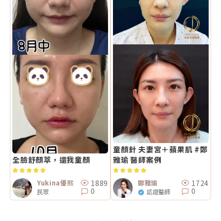
童顏針 夫妻宮＋蘋果肌 #鄭
全臉舒顏萃，還我童顏
雅瑜 醫師案例
1889
1724
Yukina優熙
鄭雅瑜
0
0
民眾
認證醫師