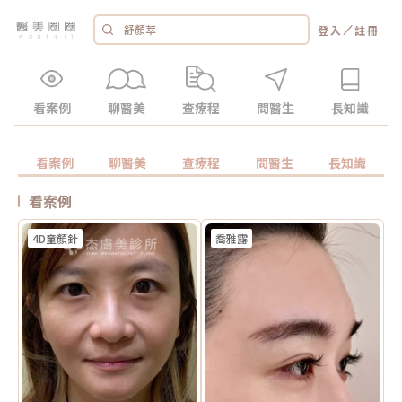
／
登入
註冊
看案例
聊醫美
查療程
問醫生
長知識
看案例
聊醫美
查療程
問醫生
長知識
看案例
4D童顏針
喬雅露