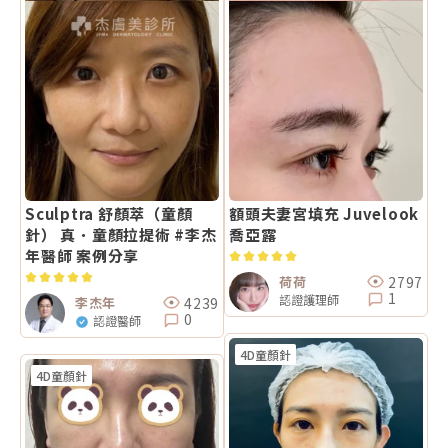
Sculptra 舒顏萃（童顏
額頭夫妻宮填充 Juvelook
針） 真．童顏拉提術 #李杰
喬亞露
年醫師 案例分享
2797
荷荷
1
認證護理師
4239
李杰年
0
認證醫師
4D童顏針
4D童顏針