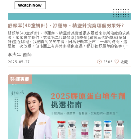
療會以900發為基準，依據老化情形、或針對部位治療，醫師會再評估
需要施打的發數，建議在電波拉皮治療前，務必認明是否為電波拉皮原
廠認證診所，初樂極緻美學診所不僅會在治療前後與客人確認發數，客
人也可於治療前掃描原廠探頭QRcode，親眼確認安心有保障。2.電波
拉皮施打能量是否到位？電波拉皮原廠其實不建議在療程時採舒眠麻
醉，因施打時醫師依據求診者的即時回饋、皮膚狀況，可給予更加有
舒顏萃(4D童妍針)、洢蓮絲、精靈針究竟哪個效果好?
效、安全、到位的治療，採舒眠麻醉患者沒有知覺的情形下，有可能帶
來治療過當；或是求診者因為怕痛，要求醫師降低能量，導致能量不足
舒顏萃(4D童妍針)、洢蓮絲、精靈針其實差很多最近來診所治療的求美
無法達到電波效果。然而，基本上有經驗的醫師，加上第四代
者，常常會問我們，究竟第二代舒顏萃(童妍針)跟第三代舒顏萃(童妍
Thermage電波拉皮（俗稱鳳凰電波）的技術升級，以人工智慧
針)差在哪裡，我們真的哭笑不得，因為舒顏萃上市二十年的時間，這
AccuREP技術，讓療程有自動微調能量、校正電阻的功能，整體優化療
是第一次改版，但市面上有非常多相似產品，都打著舒顏萃的名字，加
效、舒適度的表現，治療已更加精準、能量到位不必擔心。3.電波拉皮
上一代二代三代四代，意圖讓人混淆。（圖／杰膚美診所-李杰年醫師
醫師操作手法如何？同樣一道菜，不同廚師烹調，口味、口感也會不一
李杰年 醫師
提供）雖然這也表示舒顏萃(童妍針)在市場的地位不容質疑，因此這次
樣，治療同理，醫師針對部位，提取探頭的角度不同、能量調配、探頭
由原廠講師來跟大家說說膠原蛋白增生劑的愛恨情仇，讓大家在選擇
停留時間等，局部配幾發，都會影響到效果。4.期待值過高？以為電波
2025-05-27
3506
收藏
時，可以對產品有更清晰的認知若您希望對4D童妍針有更深入了解的
萬用治百病？最後，臉部嚴重老化、嚴重流失，只靠電波拉皮解決效果
話，也可參考杰膚美網站上的另篇專文:4D童妍針是甚麼? 新一代舒顏
其實很有限，因為電波的治療深度僅達到真皮層，作用是讓肌膚緊緻，
萃升級重點 ! 原廠講師為您說明4D童妍針原廠講師，杰膚美李杰年院長
有些老化問題過於嚴重，像是骨架流失、臉頰已經凹陷了，整體看起來
於2023年3月新一代4D童妍針上市發表會上演講按摩實驗與施打案例半
是消瘦、輪廓內凹，使用電波來治療，只會越來越凹，想要重建肌膚骨
醫師專欄
年追蹤效果。（圖／杰膚美診所-李杰年醫師提供）按這裡查看：Tatler
架、豐盈組織，還需要搭配其餘療程，像是膠原蛋白增生劑填充(舒顏
時尚雜誌報導 – 杰膚美診所李杰年院長，打造精品級的細緻美感，4D
萃/艾麗斯)，針對不同問題進行複合式治療；想增加局部的線條拉提
童妍針精品療程：「讓人覺得自在的美，即是最佳的美麗。」按這裡查
（雙下巴、嘴邊肉、下顎線鬆弛），可以搭配埋線、Q+立線音波療程
看：童妍再進化．顛覆美的極限 我就是精品！4D童妍針按這裡查看：
等。電波拉皮為何沒效？找對醫師問題其實就解決了一半，好的醫師會
POPDAILY波波黛莉的異想世界專欄報導真．童妍拉提術舒顏萃(4D童
依據你的膚況、老化狀況，理解期待，去協助你評估電波拉皮治療適合
妍針)、洢蓮絲、精靈針，是什麼Sculptra舒顏萃（俗稱4D童姸針）和
與否，需不需要搭配其他療程、需要發數為何、並且以優良技術投以令
AestheFill艾麗斯（俗稱精靈針）和Ellanse洢蓮絲(俗稱少女針)，皆屬
人安心的治療，讓你投資的每一分錢都成為膠原蛋白，看著鏡子感覺一
於膠原蛋白新生的注射針劑，能刺激肌膚膠原蛋白新生，因此甚至常有
切都很值得！❤️初樂極緻美學❤️??YouTube 頻道??
人誤以為三者是一樣的東西，但其實這三種針劑，不管是材質或是運用
https://m.youtube.com/@user-nl6hg2ly8m❤️Dr. Clara 鄭雅瑜院長
上都有非常大的的差異，讓我們一一來介紹。Sculptra舒顏萃（俗稱
粉絲專頁https://pse.is/3mr5av❤️初樂極緻美學官方網頁
4D童姸針）舒顏萃sculptra可以說是膠原蛋白增生劑的始祖，主要組成
https://cjtrueloveblog.com
為聚左旋乳酸，在2009年通過美國FDA認證，至今已經在全球累積20
多年的使用經驗，再加上近期升級時，採用美國FDA和國際ISO認證的
全新製程專利技術，安全性更是大大加分。AestheFill艾麗斯（俗稱精