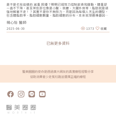
份的人是因為先天遺傳基因，導致他們天生就有淚溝凹陷的困擾。下方
也是一種生活的態度。」對於顧客，她不時會舉辦各種聚會，或是花藝
是不是也有這樣的 減重 困擾？明明已經努力控制飲食和運動，體重卻
就來了解一下，引發淚溝的先天性和後天性因素有哪些吧！▌淚溝凹陷
課程、紅酒品酒會等，這也是另一種ME TIME。對於未來，除了秉持初
一直不下降，甚至某些部位像是小腹、側腰、大腿外側等，脂肪就是頑
的「先天性」原因主要受到天生遺傳基因的影響，有些人天生眼下脂肪
衷外，在空間規劃更用心，給大家一個喘息的空間；專注於洞察客戶的
強地賴著不走！？其實不是你不夠努力，而是因為每個人天生的體型，
比較肥厚，或者臉部骨架發育不佳，使得眼下區域比較扁平、凹陷，就
需求也很重要。像中部地區有很多產業隱形冠軍，不少董娘們的心態是
包含體脂肪率、脂肪細胞數量、脂肪細胞的分布，本來就受遺傳基因影
比別人更容易出現淚溝。▌淚溝凹陷的「後天性」原因主要是受到後天
「只要比其他董娘年輕一點就好」，要怎樣發掘他們「內心OS」，都
響因人而異，造成有些人天生容易胖、有些人怎麼吃都瘦，有些人則總
老化因素的影響，造成眼周膠原蛋白流失、筋膜鬆弛、肌肉張力下降
是服務與諮詢很重要的一環。芯漾皮膚科診所 / 芯漾醫學美容中心 楊心
楊心怡 醫師
是胖在特定部位上！為了幫助有局部肥胖或體態管理需求的族群，更輕
等，都會影響眼下皮膚的緊實度，再加上眼眶骨下緣的骨架和深層組織
怡 院長。圖/芯漾皮膚科提供「我的偶像是奧黛莉˙赫本」，未來的科技
鬆打造理想身形，芯漾皮膚科更專設體態減重門診，不僅由專業家醫科
流失，更進一步產生淚溝凹陷，看起來更顯老態。此外，現代人的不良
再進步，但她期待自己也能優雅、美麗的老去，做獨一無二的自己，這
2025-06-30
1373
收藏
王靖雰醫師針對每個人身體素質、生活作息、飲食習慣給予全方位評
生活習慣，也會加快皮膚的老化速度，例如：吸菸、愛揉眼睛、用眼過
也是她對每個求美者的期許。圖/芯漾皮膚科提供❤️ 想了解更多關於芯
估，並結合醫美體雕儀器，幫助你針對性地改善難瘦部位，包含冷凍減
度、頻繁熬夜，以及長期日曬所引發的皮膚光老化等，都有可能讓淚溝
漾皮膚科❤️☎️04-7289299?彰化市民族路425號⭕️ 芯漾皮膚科官方網
脂、EMSCULPT Neo、EMBODY核心美力，不需過度節食或高強度運
提早現形。解析淚溝凹陷的三大類型（圖／芯漾皮膚科暨醫學美容中
站⭕️Instagram⭕️ Facebook⭕️ Line@官方帳號
動，也能讓身形自然收斂，朝理想體態更進一步。但是什麼時候會需要
心-楊心怡醫師提供）▌韌帶型淚溝凹陷所謂的「韌帶型淚溝凹陷」，
已無更多資料
使用醫美體雕？這麼多台治療儀器，實際治療又該如何選擇呢？現在就
通常是由於眼周深層結構中的「韌帶鬆弛」或「韌帶過度拉扯」而形
來深入了解一下吧！最難瘦的部位TOP 3，你中了幾個？面對體態的不
成。前者主要是受到老化因素的影響，造成韌帶逐漸失去彈性；後者則
完美，很多人都想透過「局部運動」來達到「局部減脂」的效果，但脂
屬於先天性因素，像是韌帶太緊繃、連結點過深等，都會讓皮膚被韌帶
肪燃燒是「全身性」的，在你減肥、運動的過程中，身體各部位脂肪都
過度拉扯，導致眼部下方分成兩個區塊，形成明顯的凹陷，這也導致有
會一定比例的同時消耗，最後有哪些部位會先變瘦，一樣是由基因決定
些人在年輕時就有淚溝。《點擊看完整文章介紹》文章轉載自「芯漾皮
的，無法完全依賴運動和飲食習慣來辦到。其中，臀部、腹部、大腿、
膚科暨醫學美容中心-楊心怡醫師專欄」
手臂等區域，則是大多數人反應全身上下最難變瘦的部位。（圖／芯漾
皮膚科暨醫學美容中心-楊心怡醫師提供）第一名：頑固脂肪的聚集地
醫美圈圈的使命是透過廣大網友的真實療程經驗分享
／小腹、腰間肉、游泳圈側腰、腹部都很容易堆積「頑固型脂肪」，即
協助消費者少走冤枉路並選擇正確的療程
使瘦削體型者也可能因坐姿、骨盆歪斜影響血液循環而累積脂肪。由於
這個區域的脂肪代謝慢，單靠飲食控制或健身常只瘦四肢，腹部與腰間
脂肪仍頑強存在。若想加速雕塑腰腹曲線，可考慮運用醫美體雕課程消
除局部肥厚皮下脂肪，打造更纖瘦好看的腰身線條。第二名：女性最怕
的鬆弛部位／大腿內側外側、手臂蝴蝶袖手臂、腿部等部位易堆積脂
肪，特別是蝴蝶袖、副乳區域，常讓人困擾。隨著皮膚彈性下降，鬆弛
問題更明顯，即使減重成功，線條仍可能顯得無力。體雕課程透過專業
技術，能有效緊實肌膚、改善鬆弛，精準塑造理想身形。第三名：年輕
曲線的關鍵／蜜桃臀、微笑線現在骨感已經不是世人認為的美麗標準，
反而許多女性嚮往擁有緊緻挺翹的蜜桃臀、微笑線展現健康活力。然
而，久坐與缺乏運動容易導致臀部下垂鬆弛，缺乏支撐力，即使健身也