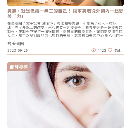
美麗，就是做獨一無二的自己！ 讓求美者從外到內一起變
美「力」
醫美圈圈 / 文字記者 Sherry / 彰化報導美麗，不是為了別人。在芯
漾，除了外貌上的改變，內心也要一起變美麗！我希望這是一趟變美的
旅程，在旅程中提供一個很優質、高質感的環境氛圍，讓想要變漂亮的
女生，都可以發掘屬於自己獨特的美麗。芯漾醫學美容中心 楊心怡院長
在熱鬧的彰化小鎮中，芯漾醫學美容中心，似乎是一個鶴立雞群的存
醫美圈圈
在。圖/芯漾皮膚科提供純樸的市容裡，坐落著一座有著五星級飯店般
高質感的醫美診所，讓人完全無法忽視它的存在，「獨一無二」，就像
2023-09-26
4422
收藏
院長楊心怡醫師對美的定義一樣。從環境氛圍到設備，提供顧客一個貼
心、專業又安心的旅程，甚至「有被寵愛的感覺」。一趟讓求美者變美
的五星級旅程「當初就是想提供一個有質感的醫美服務，去幫助想要變
漂亮的女生發掘屬於自己獨特的美麗，而不是別人說什麼就是什麼
醫師專欄
樣」；在治療過程中，她強調一定要有皮膚專科醫師做最嚴謹的把關，
尤其是客人的安全，並在這個過程中，發現自己的美麗，找到自信。
「而不是為了給誰看！」她強調。楊心怡院長分享她創立芯漾，就是期
盼在客人起心動念，從出發到決定，協助他們在這趟變美的旅程中，能
夠開心又自在的去呈現自己最好的一面。芯漾開業近13年來，她一直努
力把這個想法傳達給顧客，因為她發現很多人來到診所，其實並不知道
自己真正的需求，所以一開始的貼心服務、專業諮詢很重要。化身心靈
導師，發掘客戶內心的真正需求！「我會盡量和顧客聊天，探詢他們做
這件事情的動機？」例如有顧客因為姊弟戀或被分手情傷，發誓要變年
輕、變漂亮，楊心怡院長就會化身心靈導師，鼓勵她「我希望你是自己
想要變更好，以自己為出發點，而不是為了跟別人證明甚麼！最好的諮
詢服務，是從傾聽開始，包括術後的關懷、追蹤，才能贏得客戶的信
任。 圖/芯漾皮膚科提供在聊天中了解他們內在的需求，把顧客變朋
友，芯漾甚至成為很多媽媽們ME TIME時間的好去處！平時忙於家務、
帶小孩，就把每個月來這裡做治療的兩個小時，當成是給自己好好呼吸
的療癒時光。當然，診所內隱私性極高的空間，媲美五星級飯店、彷彿