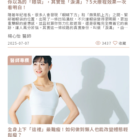
你以為的「眼袋」，其實是「淚溝」？5大療程效果一次
自家一般開放式的客廳和中島，也讓他們可以好好釋放壓力。舒適隱密
看明白！
的空間、低調雅緻的活淨，讓他們把這裡當成可以喘息、放鬆的空間，
外表和內心一起變美麗。圖/芯漾皮膚科提供全民「瘋」體雕，芯漾率
隨著年紀增長，很多人會發現「眼睛下方」和「蘋果肌上方」之間、緊
先引進新科技身為醫美市場的第一線，楊心怡院長很清楚各種療程推陳
鄰著眼袋的位置，出現了一條凹陷溝紋，不只讓眼袋變得更明顯，更加
出新，很多設備大概兩到三年就是一個週期，有的甚至更短。「大家都
重雙眼的疲憊感，並且就算你努力化妝遮瑕，還是很難完全掩蓋它的痕
說我很瘋！」採購新設備幾乎可以用任性來形容，毫不誇張的說，診所
跡，讓人萬分苦惱。其實這一條紋路的真實身份，叫做「淚溝」。由於
裡很多機器的價格，都可以在彰化買一棟房子了！但不管引進任何儀
它的位置緊鄰眼袋，造成有不少人會把它誤認成「眼袋」，但如果你直
器、技術，最大的原則，一定是要自己有興趣、喜歡而且想做，也放心
楊心怡 醫師
接把它當作眼袋來處理，往往很難達到理想的治療效果。那該如何分辨
讓家人來做；尤其注重安全性、有效性。像她引進最近因為體雕盛行，
眼袋與淚溝的差異？又該怎麼做才能妥善消除淚溝？本文將深入探討淚
連志玲姊姊都搶先嘗試的EMSCULPT NEO熱磁減脂時，就特別注重實
2025-07-07
3437
收藏
溝凹陷的成因，並介紹五大治療淚溝療程，幫助你擺脫淚溝的糾纏，重
效性，注重運動的她也在使用過幾次後，發現自己在上運動教練課時，
現明亮雙眼。如何分辨「眼袋」和「淚溝」？二者差異一次看明白！很
很多以前拚了命也很難做到的地方都突破了，連教練都很詫異。減脂、
多人只知道有「眼袋」的存在，卻不清楚「淚溝」是什麼。其實它們雖
緊實、增肌多效複合式療程，輕鬆打造健康體態美EMSCULPT NEO雙
是「鄰居」，但不論是形成原因或外觀呈現，都有許多差異，現在就來
波科技結合，RF同步電波能夠達到減脂、緊實的效果，而專利
醫師專欄
了解一下吧！（圖／芯漾皮膚科暨醫學美容中心-楊心怡醫師提供）▌
HIFEM+電磁技術深入肌肉組織7公分，能刺激肌肉纖維達到超極限收
眼袋：眼下鬆弛、膨出的脂肪組織所謂「眼袋」指的是位在眼睛下方的
縮，達到鍛鍊肌肉、快速消耗能量與減少脂肪細胞的效果，「一般療程
一塊脂肪膨出，起因於先天下眼眶骨後縮、眼下筋膜鬆弛、眼下脂肪堆
大概4-6次，一週一次」，但很多客戶到了第三、四週，體態就不一樣
積等狀況，造成下眼瞼像袋子一樣鼓鼓的、腫脹澎大，故而得名。因
了，不只線條更緊實，體態也更優雅。且EMSCULPT NEO是一種非侵
此，假如你的眼袋比較輕微，或可利用注射微整形、音波拉提來強化眼
入性體雕療程，許多大腹便便的高階經理人、愛打高爾夫球的球友可以
周支撐、收緊筋膜層，就能改善眼袋；但若情況比較嚴重者，就需要進
在練核心肌群的同時，消除內臟脂肪。有的媽媽生完小孩後，腹直肌分
行眼袋手術，透過微創切口將眼袋脂肪移除或移植到淚溝凹陷的部位，
離，肚皮變得鬆垮，做了熱磁減脂療程後，明顯感受肚子變緊實，像她
才能妥善消除眼袋了。▌淚溝：眼下凹陷，產生陰影和溝紋不同於眼袋
也是兩個孩子的媽媽，非常推薦給婆婆媽媽們，好好寵愛自己一下。但
是「脂肪膨出」的問題，淚溝的的狀況在於「凹陷」，主要位於眼袋下
楊心怡院長強調還是要讓專業的團隊提供正確的觀念，從飲食、生活習
方的一條長長的凹陷紋路。楊心怡醫師解釋，臉部老化不只會造成眼周
慣、運動各方面，才能由內而外，打造健康體態美。楊心怡院長認為，
皮膚失去彈性、筋膜鬆弛，就連眼眶骨下緣的骨架也會慢慢變小、往外
正確、健康的體態管理搭配不斷進化的體雕儀器，讓美麗變「美力」，
退縮，導致眼下皮膚沒有了底層支撐而向內凹，形成了一條長長的「淚
煥發神采自信。圖/芯漾皮膚科提供優雅的老去，從外表到內在一起變
溝」。不過，相比起眼袋可能需要手術移除，淚溝多半只要透過正確地
美「力」在10多年前，彰化地區根本沒有皮膚科診所敢從醫美切入，她
微整形療程，就能有顯著改善。常見治療方式包含注射填充物來重建眼
從台北到彰化開業，這麼做很冒險，但她從教育客戶、培養感情，發現
周骨架支撐，也能施打電音波拉提來強化眼周肌膚的彈性和緊實度﹑淡
客戶要的是一種信任感，很多客戶見證了她從一個來自台北的彰化媳
化紋路，治療細節於接下來的文章與大家細說。造成淚溝凹陷的「先天
婦，蛻變成青少年媽媽的過程，但外表完全凍齡，也成了芯漾的活招
全身上下「這裡」最難瘦！如何做到懶人也能改變體態輕
性」和「後天性」因素？（圖／芯漾皮膚科暨醫學美容中心-楊心怡醫
牌。不只外表，連內在都充滿自信「美力」的她，時而是氣場全開的皮
鬆瘦？
師提供）雖然淚溝一向被視為眼周老化的代表性特徵之一，但也有一部
膚科權威院長，時而是為了陪伴孩子，減少工作時間的媽媽。「美麗，