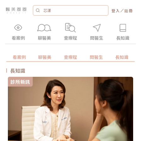
／
登入
註冊
看案例
聊醫美
查療程
問醫生
長知識
看案例
聊醫美
查療程
問醫生
長知識
長知識
診所新訊