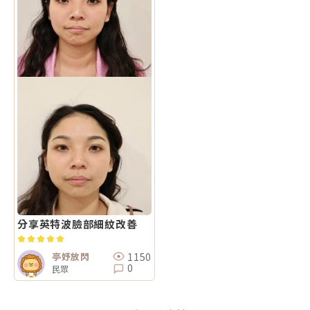
分享英特波臉部細紋改善
1150
亭妤放閃
0
民眾