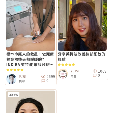
根本冷底人的救星！做完療
分享英特波改善臉部細紋的
程竟然整天都暖暖的?
經驗
INDIBA 英特波 療程體驗分
享
1008
Yu🐟
0
2699
孔瘤
民眾
0
民眾
英特波