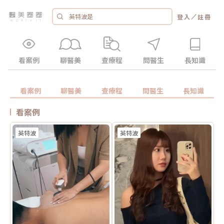
／
登入
註冊
看案例
聊醫美
查療程
問醫生
長知識
看案例
聊醫美
查療程
問醫生
長知識
看案例
英特波
英特波