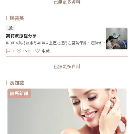
已無更多資料
聊醫美
臉
英特波療程分享
INDIBA英特波擁有40年以上歷史運用在醫美保養、運動修復、復健治療、維持體態是一台多方位調整的儀器設備堪稱經典模特工作對於外型與顏值要求不言而喻日常對抗歲月的保養真是不能懈怠尤其是隔天有重要約會或出席活動英特波就成了我的保養救星以448千赫茲獨有的內生熱技術平衡細胞離子交換幫助細胞修復自然機能促進身體代謝及微循環讓皮膚重獲彈性第一次施作時還是有點緊張記憶中的電音波都是痛到冒冷汗笑笑在施作的過程中完全0痛感溫溫熱熱的很舒服美容師也會一直關心我的感受並針對我在意的部位點進行加強還舒服到睡覺睡一覺起床就變美了堪稱新一代睡美人神器這次選擇的是臉部英特波重點加強下顎線部分還有先做半邊臉拍攝施作前後對比照明顯感受到臉部拉提及輪廓線更清晰立即有感的效果真的讓人好安心❤️與市面上破壞型的電音波相比英特波為非侵入式無創療程深層及淺層探頭搭配使用針對臉部及頸部紋路雙下巴、腹部脂肪堆積手術術後腫脹、瘀青…等透過細胞修復的原理來得到進一步的改善除了醫美保養及術後修復外英特波的內生熱技術能提高人體基礎體溫在國外英特波還得到「世界級免疫大師」美名如果你也嚮往透過醫學科技得到更好的臉部狀態及體態又不希望疼痛及療程後的副作用INDIBA英特波是一個很值得的選擇🏠：美X館診所👩‍⚕️：呂X欣 醫師Â
0
1538
收藏
已無更多資料
長知識
診所新訊