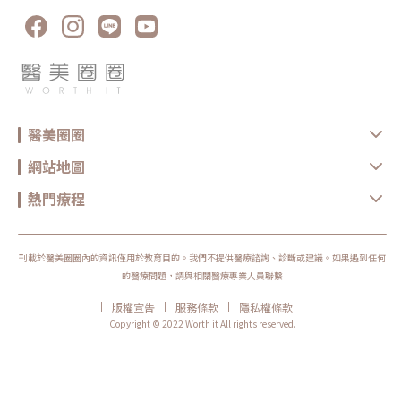
技，為顧客提供最好的美容解決方案，這也是美平方堅持的使命。美平
方的護顏之道：「逆齡養美x提升顏質」顛覆一般醫美診所的，還有畢
業自化妝品科技研究所的執行長林佳雯，因為女兒從小就是過敏體質，
不希望他從小就使用太多含類固醇藥物而走上了自行研發天然保養品的
路，最基本的要求就是自己的女兒也能使用。進而催生了精華露、穀胱
甘肽精華等產品，成分講究以天然花草純露為基底，專注於成分的單純
和高效性，無意中也催生了美平方線上商城的誕生。「醫美療程的術
前、術後絕不能偷懶不保養！」林佳雯執行長強調。不管是雷射或是音
波、電波，因為熱能的關係，皮膚會有乾燥、熱腫等問題，所以術後的
修復很重要。想要讓醫美效果更加分、縮短醫美術後恢復期，不同的醫
美療程都有其對應的術後保養照護方式，美平方進一步設計以修護肌膚
醫美圈圈
和養膚為核心的療程，不僅能有效修護肌膚，更能放鬆身心靈，帶來全
面的舒適感受。搭配西班牙皇家御用的細胞修復利器-「INDIBA英特
網站地圖
波」，也是美平方「逆齡養美x提升顏質」的秘密武器。從放鬆、修復
到美顏，INDIBA英特波為身體注入全新生命力擁有細胞治療技術醫師認
證的許至偉院長，相當注重INDIBA英特波全方位的能力。透過與眾不同
熱門療程
的448kHz頻率，調節細胞平衡，提高細胞的新陳代謝，促進1細胞再
生，激活身體機能，可以應用在美容、體雕、復健…等多個領域。
「INDIBA英特波是一款對病人很友善的機器」許至偉院長直言，正常的
醫美療程，無論是埋線、各種微整型、電音波甚至是最基本的雷射療
程，對皮膚組織都會造成不同程度的傷害，但INDIBA英特波利用的是與
刊載於醫美圈圈內的資訊僅用於教育目的。我們不提供醫療諮詢、診斷或建議。如果遇到任何
其相反的原理，在非侵入與無熱傷害的前提下，達到皺紋與細紋改善的
的醫療問題，請與相關醫療專業人員聯繫
效果，其對細胞產生的正面影響更是為人體帶來了多面向的幫助。在日
本，INDIBA是只有在高階診所才看的見；在台灣，也有越來越多診所引
進INDIBA，希望帶給顧客更好的體驗。尤其是在縮短術後修復時間這
|
|
|
|
版權宣告
服務條款
隱私權條款
點，林佳雯執行長自己就親身體驗過，她發現打完雙下巴的消脂針後，
Copyright © 2022 Worth it All rights reserved.
再結合INDIBA的治療，原本大家很在意的術後腫脹問題很快消下去。原
本手腳冰冷的她，也在持續的施作INDIBA後，手腳暖呼呼的，連過去容
易手麻的問題也一併得到了改善。「通常血液循環不好，也容易造成肩
頸痠痛，INDIBA不僅改善了他的循環，達到放鬆效果」根據官方提供的
文獻報告，INDIBA英特波在2對抗脂肪形成、及3橘皮組織也有一定的
幫助。圖/美平方健康美學診所提供。給消費者合理的期待值，打造健