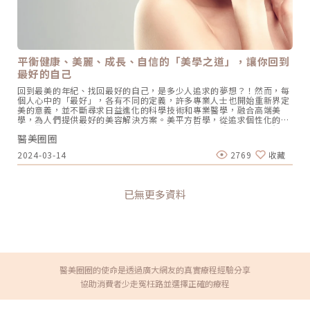
平衡健康、美麗、成長、自信的「美學之道」，讓你回到
最好的自己
回到最美的年紀、找回最好的自己，是多少人追求的夢想？！然而，每
個人心中的「最好」，各有不同的定義，許多專業人士也開始重新界定
美的意義，並不斷尋求日益進化的科學技術和專業醫學，融合高端美
學，為人們提供最好的美容解決方案。美平方哲學，從追求個性化的
「美學之道」開始！對美平方診所的執行長林佳雯、院長許至偉醫師來
醫美圈圈
說，美，不是「複製」別人的經驗，而是根據每個人的不同，打造「個
性化」的體驗。這就是為什麼診所以「平方」為名，而不是立方、甚至
2024-03-14
2769
收藏
n次方，「我們剛剛好就好！」林佳雯認為，只要比原本的你來的年
輕、健康，或是看起來比實際年齡少個5歲、10歲，剛剛好就好，「所
以我們不做過多的、誇張的療程。」這也正符合消費者追求「看不出
來」自然效果的趨勢。「美平方」的美學之道：平衡健康、美麗、成
已無更多資料
長、自信，就是建立在這樣的前提下，希望幫每個人找回最好、最美的
自己。圖/美平方健康美學診所提供。不斷提升的專業素養，為顧客提
供最好的美容解決方案美平方提供的不只是「剛剛好」的平衡美學，對
於專業素養的提升、技術精進的追求，也是業界難得一見。身為執刀20
多年的外科醫師，同時兼具營養醫療、細胞治療技術專業，許至偉院長
深切感受到臨床經驗和學習交流的重要。「學習很重要，才能讓技術不
斷進步。」他進一步說明，很多優秀的醫師執業多年，往往都會發展出
自己獨到的手法，或是更好的療程，透過研討交流，不時可以激發出更
醫美圈圈的使命是透過廣大網友的真實療程經驗分享
好的創意，「不同的case，可能需要用不同的方式、不同的手法，來解
協助消費者少走冤枉路並選擇正確的療程
決客戶的問題」，就像最多輕熟女御用的玻尿酸，要從哪裡下針？尖針
或鈍針？劑量要多少？絕不是一套量化的SOP可以完美達成使命的！
「很多經驗不是從教科書或說明書裡就可以學到的」，搭配高端的科