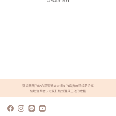
已無更多資料
醫美圈圈的使命是透過廣大網友的真實療程經驗分享
協助消費者少走冤枉路並選擇正確的療程