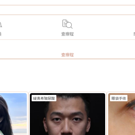
美
查療程
查療程
緹奧希玻尿酸
眼袋手術