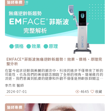
醫師專欄
EMFACE®菲斯波無痛逆齡新趨勢！效果、價格、原理完
整分析
在當今追求逆齡與美麗的潮流中，科技的進步不僅帶來了新的
可能性，也為我們的美容觀念開啟了全新的視角。隨著歲月的
流逝，我們意識到肌膚的健康和外觀不僅僅是熟齡族群關注的
重點，同樣也是年輕一代日益關注的焦點之一。 針對肌膚鬆
李杰年 醫師
弛、下垂及其他衰老跡象，EMFACE® 重磅來襲，它不僅是一
種技術的革新，更是肌膚重塑的藝術。透過結合HIFES和SYNC
2024-07-01
4645
收藏
RF技術，EMFACE®不僅能有效提升肌肉密度，還能重啟膠原
蛋白的生成，重塑臉部輪廓，帶來無以倫比的青春活力和自
信。讓我們一起來了解，EMFACE®這項前瞻性的醫美療程，
完整分析它的效果、價格、原理、常見問題。什麼是
醫師專欄
EMFACE®？ EMFACE®是一項創新且先進的醫美療程，結合了