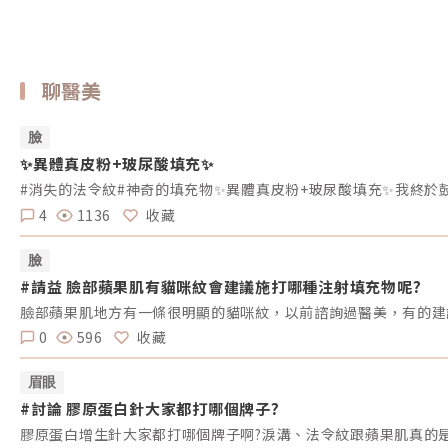
聊醫美
臉
✨異體真皮粉+玻尿酸填充✨
4
1136
收藏
臉
#請益 臉部蘋果肌有貓咪紋會建議施打哪種注射填充物呢?
臉部蘋果肌地方有一條很明顯的貓咪紋，以前諮詢過醫美，有的建
0
596
收藏
眉眼
#討論 膠原蛋白針大家都打哪個牌子?
膠原蛋白增生針大家都打哪個牌子啊?淚溝、法令紋跟蘋果肌真的