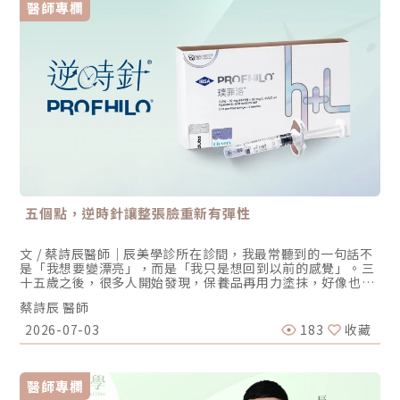
醫師專欄
五個點，逆時針讓整張臉重新有彈性
文 / 蔡詩辰醫師｜辰美學診所在診間，我最常聽到的一句話不
是「我想要變漂亮」，而是「我只是想回到以前的感覺」。三
十五歲之後，很多人開始發現，保養品再用力塗抹，好像也抵
擋不了臉頰悄悄下滑的輪廓；照鏡子時，明明沒睡不好，卻總
蔡詩辰 醫師
覺得氣色怎麼拉不起來。這種感受很真實，也很普遍。皮膚沒
有一夕之間崩壞，只是它在告訴我們：支撐它的東西膠原蛋白
2026-07-03
183
收藏
與彈力蛋白正在悄悄流失。今天想和大家認真聊一個我在門診
很常推薦的療程：Profhilo逆時針。它不是填充，而是「喚
醒」很多人第一次聽到 Profhilo逆時針，會把它歸類成「玻尿
酸療程」，這個說法沒有錯，但只說對了一半。傳統玻尿酸療
醫師專欄
程的邏輯是「缺什麼補什麼」法令紋深了填起來、蘋果肌扁了