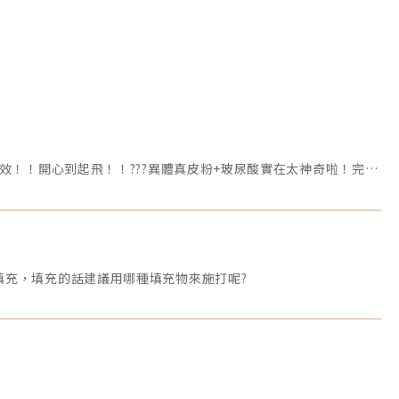
#消失的法令紋#神奇的填充物✨異體真皮粉+玻尿酸填充✨我終於鼓起勇氣去打異體真皮粉，處理困擾已久的法令紋了！！！打完立馬見效！！開心到起飛！！???️異體真皮粉+玻尿酸實在太神奇啦！完完全全拯救了我煩惱已久的法令紋，醫生手法超群，還幫我補了一點蘋果肌㊙️，當下有一種賺到的感覺(笑?)雖然說女人40一枝花?，但每天照鏡子都覺得44歲的我中下臉下垂的很厲害?，做過埋線拉提雖然效果不錯，但法令紋的凹陷還是填不起來…有時候拍照還要故意用手托著臉把法令紋遮住?問過幾個有醫美經驗的前輩，大多都是施打電音波或是打玻尿酸來維持。醫美水深啊！???惦惦我的荷包，地方媽媽上有老下有小，可用支出有限，爬文得知原來還有一種半永久的填充物在韓國非常風行，不用常常填補挨針又省預算的理想填充物”異體真皮粉”，立刻跟診所預約諮詢！異體真皮是許多歐美國家在治療燒燙傷患者時常用的敷料，經韓國醫療大廠研發出?異體真皮粉?用於各種醫美療程搭配，同時具備微整和手術的優點，施作簡單無恢復期，與人體相容性高，不需要擔心排斥風險，諮詢完當下立馬決定就是它了！(還送我贈品，哈)醫生說我的法令紋左邊比右邊深一點，會加強處理左邊的部分，施打前也說明由於凹陷地方填補起來，當下會比較腫，過幾天就會越來越自然♥️。施打過程中不會感到疼痛，醫師一直很溫柔的關心我的感受，其實我覺得比打肉毒還要不痛耶！整個過程大約不到10分鐘，打完鼻翼兩旁有一種脹脹﹅緊緊的感覺…迫不及待拿起手中的鏡子仔細端詳…挖塞！真的差超多的！許醫師果然是填充翹楚，技術超群！?術後只有兩個小小針孔，貼上人工皮，帶著診所給我的消腫藥開開心心的回家了。附上術前及術後第三晚比較圖~才隔兩天就感覺非常的自然，法令紋的位置整個大幅改善，臉頰也更澎潤，超滿意的?！跟之前埋線拉提比較起來，打異體真皮粉幾乎沒有恢復期，傷口也小，打完一切如常，同事還問我是不是變瘦了感覺臉變小了(微整就是這樣，周圍的人感覺你變了又說不上來是哪裡變了)與侵入性開刀手術價格高，恢復慢，傷口照顧不易，還有疤痕、假體填充物等擔憂，異體真皮粉真的CP值超高，除了法令紋之外還可以用於改善山根、隆鼻、私密處等等，真是好物啊✨！施打過程和效果都讓我超滿意，開心到起飛！
充，填充的話建議用哪種填充物來施打呢?