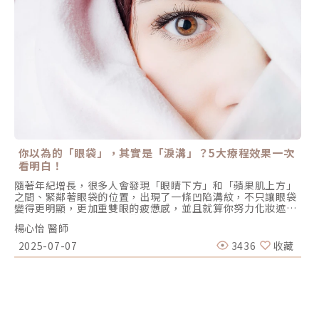
HIFES）和SYNC RF技術，為肌膚帶來全方位的年輕化效果。
這項技術的獨特之處在於它不僅能有效提升肌肉密度，還能重
啟膠原蛋白的生成，實現從內到外的全面改善，重塑臉部輪
廓，使肌膚緊緻有彈性。 EMFACE®作用原理 HIFES技術：強
化肌肉密度 深入肌肉底層，就像給肌肉進行一次全面訓練，使
臉部肌肉更加結實有彈性，臉部輪廓變得更緊緻。SYNC RF技
術：重啟膠原蛋白生成快速將肌膚溫度提升至42°C，有效緊縮
筋膜層，促進膠原蛋白和彈力蛋白新生，使皮膚變得豐盈水
潤，減少皺紋。EMFACE®可以達到哪些效果？醫學研究顯
示，每週進行一次EMFACE®療程，每次20分鐘，連續4週後，
效果顯著： 提升肌肉張力30%：肌肉更結實有彈性，微笑或抬
眉時明顯感受到肌肉變得堅挺。 臉部提升效果增加23%：臉部
輪廓被輕柔地提升，肌膚更加緊緻。 膠原蛋白增加26%：皮膚
你以為的「眼袋」，其實是「淚溝」？5大療程效果一次
恢復彈性和活力，煥發青春光彩。 皺紋淡化37%：刺激膠原蛋
看明白！
白再生，有效減少皺紋。EMFACE®的價格實際上，EMFACE®
的價格範圍很廣，因為每個人的肌膚狀況和需求不同。有些人
隨著年紀增長，很多人會發現「眼睛下方」和「蘋果肌上方」
只需幾次療程就能達到理想效果，而有些人則需要更多次數。
之間、緊鄰著眼袋的位置，出現了一條凹陷溝紋，不只讓眼袋
通常，EMFACE®的價格大約在6萬到10萬之間，具體費用取決
變得更明顯，更加重雙眼的疲憊感，並且就算你努力化妝遮
於個人的需求、地區、醫師經驗和設施品質等因素。最好的方
瑕，還是很難完全掩蓋它的痕跡，讓人萬分苦惱。其實這一條
法是前往診所諮詢，讓專業醫師評估你的情況，並制定最適合
楊心怡 醫師
紋路的真實身份，叫做「淚溝」。由於它的位置緊鄰眼袋，造
你的治療方案。為何使用電／音波療程後效果不如預期？
成有不少人會把它誤認成「眼袋」，但如果你直接把它當作眼
2025-07-07
3436
收藏
EMFACE®的推出填補了臉部抗衰老治療的重要缺口，然而，
袋來處理，往往很難達到理想的治療效果。那該如何分辨眼袋
現代求美者所面臨的主要挑戰之一，是在眾多選擇中做出明智
與淚溝的差異？又該怎麼做才能妥善消除淚溝？本文將深入探
的決定。美容醫學中的各種治療項目針對不同的衰老狀況提供
討淚溝凹陷的成因，並介紹五大治療淚溝療程，幫助你擺脫淚
解決方案，但常見問題是，大多數人不確定自己需要哪一項療
溝的糾纏，重現明亮雙眼。如何分辨「眼袋」和「淚溝」？二
程。隨著技術進步和療程多樣化，精準的評估顯得尤為關鍵。
者差異一次看明白！很多人只知道有「眼袋」的存在，卻不清
例如，有時朋友做了音波拉提取得了顯著效果，但在同樣的診
楚「淚溝」是什麼。其實它們雖是「鄰居」，但不論是形成原
所做相同的療程後，自己卻未見改善。這背後的原因在於不同