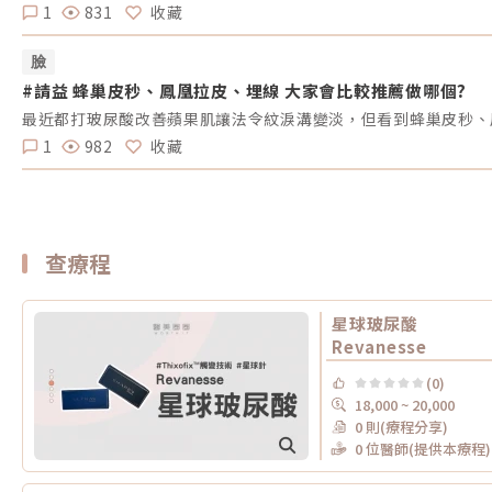
1
831
收藏
臉
#請益 蜂巢皮秒、鳳凰拉皮、埋線 大家會比較推薦做哪個?
最近都打玻尿酸改善蘋果肌讓法令紋淚溝變淡，但看到蜂巢皮秒、
1
982
收藏
查療程
星球玻尿酸
Revanesse
(0)
18,000 ~ 20,000
0 則(療程分享)
0 位醫師(提供本療程)