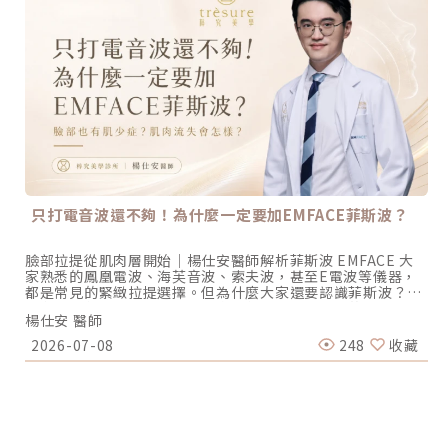
常粗糙。2.淺層脂肪層 (Subcutaneous layer) –脂肪流失位
移臉頰和法令紋外上方的脂肪都屬於臉部的表淺脂肪。隨年齡
增加，上半臉和側邊的淺層脂肪會流失、變薄，再加上大量的
膠原蛋白與膠原纖維流失，筋膜層就會鬆弛、體失去彈性，導
致中臉和下半臉的軟組織重新分佈。會表現為導致蘋果肌變
平、法令紋加深、嘴邊肉出現，臉型也變得不再緊實。3.皮下
肌肉筋膜系統 (Facial mm. and superficial
musculoaponeurotic system, SMAS) –肌肉流失筋膜(淺
層)深度約為皮下4.5mm。肌肉(深層)深度 > 4.5mm，負責臉
部表情動作。肌肉張力與彈性下降，會讓皮膚支撐力減弱，導
致下垂加劇，影響了整體輪廓的緊緻度和外觀，臉部線條不再
清晰。4.韌帶、間隔和深層脂肪 (Retaining ligament,
spaces and deep fat compartments) –韌帶筋膜鬆弛太陽
只打電音波還不夠！為什麼一定要加EMFACE菲斯波？
穴、臉頰和眼周屬於深層脂肪。深層結構提供額外的支撐，對
臉部結構穩定性具有關鍵作用，因此深層脂肪流失對老化有重
大的影響。5.骨膜和深層筋膜 (Periosteum and deep
臉部拉提從肌肉層開始｜楊仕安醫師解析菲斯波 EMFACE 大
fascia) –骨頭萎縮深層支撐結構，與骨骼相連，對臉部結構穩
家熟悉的鳳凰電波、海芙音波、索夫波，甚至E電波等儀器，
定性具有關鍵作用。最深層的老化表現在顴骨、下顎骨等支撐
都是常見的緊緻拉提選擇。但為什麼大家還要認識菲斯波？關
骨架的縮小與萎縮，使整體輪廓往內陷，臉看起來垮、凹，沒
鍵在於老化過程中，臉部「肌肉弱化」是無法避免的問題。 而
有精神。（圖／杰膚美診所-李杰年醫師提供）因此近年來李
楊仕安 醫師
菲斯波正式是目前台灣唯一能✅深入肌肉層✅強化肌肉張力與
醫師在諮詢時都一直在宣導，真正有效的抗衰，需要一層一層
密度，同時✅促進膠原蛋白新生的拉提儀器，而且完全無痛、
2026-07-08
248
收藏
的對症下藥，分層定制不同的抗衰方法，多維度抗衰，由深層
零傷口！ 現在就跟著楊醫師的腳步，一同來了解EMFACE菲斯
至淺層定向解決，才能達到真正意義上的「看起來變年輕」。
波吧！本集介紹： 0:00 intro 1:02 臉部也有肌少症？ 1:29 雷
菲斯波、鳳凰電波、美國音波、索夫波治療深度大不同回到文
射、水光打在肌膚哪一層1:40 臉部肌肉如何鍛鍊？ 2:03 臉部
章的重點，時下這些抗衰熱門的儀器，雖然說看起來一樣，但
上升肌群 2:19 菲斯波是什麼？ 3:09 菲斯波貼片解密 6:06 菲
其實非常不一樣。不同儀器作用的層次不同，對應的老化問題
斯波適合哪些人 7:21 菲斯波&肉毒會有衝突？ 臉部也有肌少
也不一樣。1.菲斯波：增加肌肉密度、促進膠原蛋白增生
症？肌肉流失會怎樣？ ▶臉部肌少症的概念： 多數人只想到
EMFACEÂ 菲斯波的療程作用區域主要可以分成兩層：肌肉