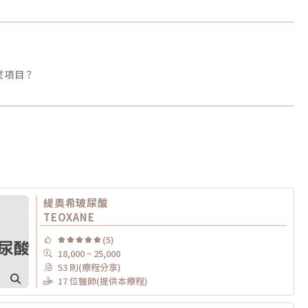
麼項目？
緹奧希玻尿酸
TEOXANE
(5)
18,000 ~ 25,000
53 則(療程分享)
17 位醫師(提供本療程)