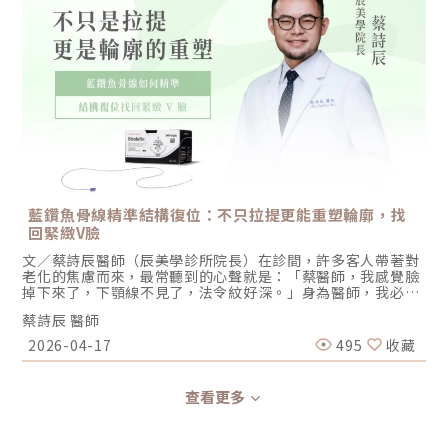
墊起來，是很直觀的修補概念。Profhilo逆時針 的邏輯完全不
同，它來自義大利 IBSA 藥廠，採用的是 NAHYCO® 專利熱融
合技術，將高分子與低分子玻尿酸以熱能方式穩定結合，形成
一種叫做 HCC 的複合結構這個結構不含化學交聯劑
（BDDE），生物相容性極高，注射後過敏與發炎的風險比傳
統交聯玻尿酸低很多。最關鍵的是，Profhilo逆時針 注射後不
會停在原處，它有極佳的流動性與擴散性，能均勻擴散至真皮
層與皮下組織，大範圍活化纖維母細胞，刺激肌膚自主生成四
型膠原蛋白與彈力蛋白。這就是為什麼我喜歡用「喚醒」來形
容它不是外來填充，而是啟動肌膚本身的修復能力，讓它長回
屬於自己的年輕狀態。彈力蛋白，才是被你遺忘的主角如果說
膠原蛋白是皮膚的「鋼筋骨架」，讓臉部立體飽滿；那麼彈力
蛋白就是「橡皮筋」，讓皮膚在表情變化後還能回彈原位。很
藍鑽魚骨線精準結構復位：不只拉提更能重塑輪廓，找
多人努力補充膠原蛋白，卻忽略了彈力蛋白的問題。偏偏，彈
回緊緻V臉
力蛋白在成年後幾乎無法靠日常保養自行補充，一旦流失，皮
膚就會開始出現「用力擠才有紋路、鬆開後紋路還留著」的現
文／蔡詩辰醫師（辰美學診所院長）在診間，許多客人帶著對
象，這不是乾燥，是彈性真的不夠了。Profhilo逆時針 對彈力
老化的焦慮而來，最常聽到的心聲就是：「蔡醫師，我感覺臉
蛋白的刺激效果，是它與其他同類型療程最大的差異之一，也
掉下來了，下顎線不見了，法令紋好深。」身為醫師，我必須
是許多接受療程後的患者跟我說「感覺臉變得有彈性了」的原
告訴大家：老化不只是皮膚變薄，更是支撐肌膚的「筋膜層」
因所在。五個點，照顧整張臉很多人第一次聽到「只打五個
蔡詩辰 醫師
與「脂肪墊」因為重力而產生了位移。這就像房子的地基移位
點」的時候會疑惑：這樣夠嗎？答案是：夠，而且是刻意設計
了，單純補油漆（擦保養品）或補水泥（填充）是不夠的，我
2026-04-17
495
收藏
出來的。Profhilo逆時針 有一套叫做 BAP（Bio Aesthetic
們需要的是將結構「拉回原位」。這就是為什麼在辰美學，我
Points）生物美學注射法，這五個點位是依照面部解剖學、血
非常重視 藍鑽魚骨線（STRATAFIX®）的延伸應用，這是一種
管神經分布精心選定的位置，目的有三： 精準避開重要血管與
關於「結構復位（Structural Repositioning）」的藝術。
查看更多
神經，大幅降低瘀青與注射風險 選在組織延展性良好的位置，
一、 什麼是藍鑽魚骨線？解密「結構復位」的關鍵技術藍鑽魚
讓玻尿酸能均勻向外擴散 覆蓋中下臉部鬆弛最明顯的核心區
骨線是一款獲美國 FDA、歐盟 CE 及台灣衛福部三方核准的對
域，達到整體改善效果每個注射點的擴散半徑可達 2 至 4 公
稱型倒鉤線材。之所以被醫師們在線雕拉提領域視為黃金標
分，五個點加起來，就能照顧到顴骨下方、臉頰、口周到下顎