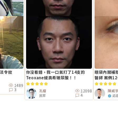
補法令紋
你沒看錯，我一口氣打了14支的
眼袋內開補脂
Teoxane緹奧希玻尿酸！！
醫師 案例12
1489
3
12098
孔瘤
陳威
4
民眾
認