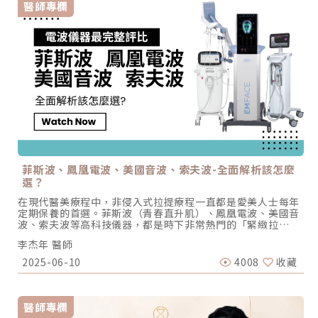
醫師專欄
菲斯波、鳳凰電波、美國音波、索夫波-全面解析該怎麼
選？
在現代醫美療程中，非侵入式拉提療程一直都是愛美人士每年
定期保養的首選。菲斯波（青春直升肌）、鳳凰電波、美國音
波、索夫波等高科技儀器，都是時下非常熱門的「緊緻拉
提」、「抗老養膚」的儀器。但這些儀器到底差在哪？又該如
李杰年 醫師
何依照個人老化的狀況選擇呢？要搞懂這一點，我們得先認識
—多層次衰老。什麼是多層次衰老?老化不是只發生在皮膚表
2025-06-10
4008
收藏
面，而是由外而內、逐層進行。臉部結構總體可以分為五層，
每一層的退化都會讓臉部產生不同程度的鬆垮、凹陷、下垂。
1.皮膚 (Skin) –皮膚老化包含表皮、基底層及真皮層。表皮層
變薄、水分流失、膠原蛋白減少，是最早顯現的老化現象。會
醫師專欄
表現為細紋、毛孔粗大、皮膚鬆弛與暗沉，整體看起來膚質非