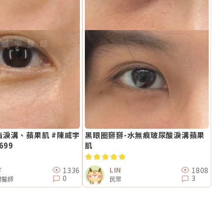
淚溝、蘋果肌 #陳威宇
黑眼圈掰掰-水無痕玻尿酸淚溝蘋果
699
肌
1336
1808
宇
LIN
0
3
證醫師
民眾