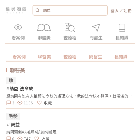
／
登入
註冊
看案例
聊醫美
查療程
問醫生
長知識
看案例
聊醫美
查療程
問醫生
長知識
聊醫美
臉
#請益 法令紋
想請問有沒有人推薦法令紋的處理方法？我的法令紋不算深，就淺淺的兩條線一直好困擾自己…想問大家推薦填充玻尿酸處理？還是比較建議使用拉提的方式一起解決呢？
3
1186
收藏
毛髮
＃請益
請問頭髮ÂÂ毛燥Â該如何處理
0
747
收藏