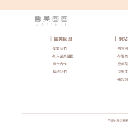
部皺紋及細紋的問題。 （圖／網路）Sofwave索夫波榮獲美國
更重視術後數週至數月的持續追蹤，讓膠原增生劑的效果與安
FDA、歐盟CE、台灣TFDA 3項國際認證及多項國際美妝大
全都能被完整照顧。若您對術後硬塊或結節有疑慮，歡迎預約
獎，集結電音波的優勢，同樣能針對臉部皺紋及細紋達到改善
諮詢，由專業醫師當面現場評估。
的效果。就連梁詠琪GiGi也青睞並代言這項產品，毫不費力地
保持她青春的風采。如今，更譽為名媛貴婦們最新的凍齡神
器！ （圖／網路）Ultraformer MPT 海芙音波媚必提由韓國
音波大廠Classys所推出的全新音波拉提機種，於2023年8月
底正式在台上市。專利微脈衝技術能在一發中創造417個連續
熱凝結點，提升更大、更全面的受熱面積。搭配新一代10種不
醫美圈圈
網站
同探頭，共有20種以上治療模式，具有臉部拉提、頦下拉提及
身體緊實、減少腹圍…等多種適應症。New Doublo 倍提電音
-關於我們
-看案例
雙波今年推出的New Doublo 倍提電音雙波擁有獨特的雙波探
頭世界專利，能同時釋放RF電波＋HIFU聚焦式超音波2種能
-加入醫美圈圈
-聊醫美
量，深度達到6種層次。衛福部所核准的適應證包含了眉毛拉
-廣告合作
-查療程
提、雙頰下腹大腿皮膚緊實及改善鬆弛的頦下，等多種用途，
由淺到深全方位緊實拉提效果。更採用U-turn來回能量輸出模
-聯絡我們
-問醫生
式，有效縮短時間，同時提高療程舒適感。大事記2：隆乳假
體崛起，擁有完美傲人曲線！擁有傲人的事業線一直以來是許
-長知識
多女性夢寐以求的夢想。不論是天生胸部較小、大小不一，或
者是經歷了產後乳房下垂，想改善胸部外觀的需求持續存在，
因此隆乳手術成為受歡迎且有效的解決方式。隆乳假體的材質
也不斷創新，不僅提升了觸感的自然度，更加強了手術的安全
性。Mentor Xtra女王波2023年推出就被譽為「隆乳界的真
奶」，並且已獲得多國認證。特殊的增高型義乳設計，不僅縮
小了植體底盤，還提升了整體的凸度，特別適合骨架嬌小、上
胸皮下組織較薄的女性。女王波以光滑圓盤和非常好的柔軟度
脫穎而出，為追求完美曲線的女性提供了一項嶄新的選擇。
刊載於醫美圈
PERLE珍珠波於2023年10月在台上市，來自英國的GC