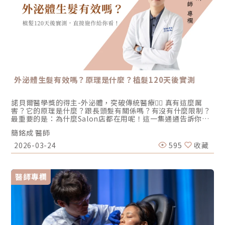
外泌體生髮有效嗎？原理是什麼？植髮120天後實測
諾貝爾醫學獎的得主-外泌體，突破傳統醫療👨‍⚕️ 真有這麼厲
害？它的原理是什麼？跟長頭髮有關係嗎？有沒有什麼限制？
最重要的是：為什麼Salon店都在用呢！這一集通通告訴你➡️
重點摘要：0:38 植髮四個月成效如何？頭髮會長嗎？可以長幾
簡銘成 醫師
公分？1:46 植髮會長痘痘？該怎麼改善？竟跟雄性禿有關！
2:46 頭皮受損、慢性發炎長膿包？該如何解決？3:56 外秘體
2026-03-24
595
收藏
的原理是什麼？竟可以幫助頭皮健康！4:47 外泌體能幫助生
髮？效果好嗎？有其它功效嗎？6:18 外泌體要做幾次？效果能
持續多久？有副作用嗎？7:03 診所的外泌體跟Salon的外泌體
有什麼差？8:17 外泌體體驗！怎麼施作？直接示範給你看～
醫師專欄
9:13 外泌體微針育髮療程恢復期要多久？會痛嗎？10:23 外泌
體微針育髮跟PRP生髮有什麼不同？11:06 沒植髮也能做外泌
體微針？成分怎麼萃取？費用多少錢？11:46 外秘體從動物、
植物、人體萃取出來有差嗎？13:29 外秘體微針育髮多少錢？
價格大公開！還可以用在哪？👀觀看更多文豪的故事介紹：
https://shawsonclinic.com.tw/case-share/wen-hao/🙋‍♂️