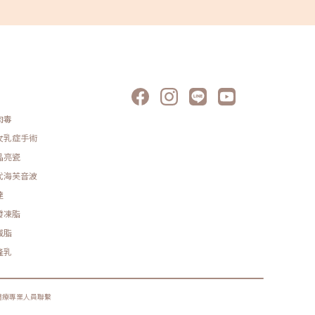
系統，治療安全性與效果全面升級海芙電波Volnewmer的技
術核心，解決了過去脈衝式加熱的缺點，透過連續脈衝
（Continuous RF Energy）搭配不間斷水冷技術
（Continuous Contact Cooling），使熱能堆疊更加有效，
並大幅降低疼痛感。這一項突破讓民眾能在無需敷麻藥的情況
下，輕鬆完成全臉900發的療程，舒適度和效率都令人驚喜。
此外，Volnewmer的鍍金探頭設計，也進一步提升治療的安
全性和效果。過去的單極電波常因薄膜探頭不均的貼合導致能
量輸出不穩定，甚至造成表皮灼傷。而全新鍍金材質的探頭，
能更均勻地分布能量，避免燙傷風險，且水冷系統的效率更上
一層樓。海芙電波Volnewmer的探頭還內建了創新的避震器
肉毒
結構，能夠靈活適應不同皮膚角度，加上曲面設計與隱藏式邊
緣，讓治療幾乎達到零死角，操作起來更加靈活順暢。醫師的
女乳症手術
操作變得更加得心應手，讓每一個治療細節都做到極致。海芙
晶亮瓷
電波Volnewmer不僅提升了患者的舒適感和療效，同時也讓
醫師在治療過程中更精準、有效地操作。這台非侵入式單極電
代海芙音波
波儀器的問世，是醫美技術的突破，讓我們拭目以待，為更多
人帶來美麗的蛻變！《點擊看完整文章介紹》
達
發凍脂
減脂
隆乳
醫療專業人員聯繫