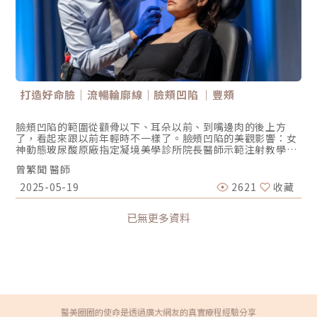
參觀我們的Facebook：
https://www.facebook.com/dr.skinhair📱來看看我們的
Instagram：
https://www.instagram.com/shawsonclinic/👩🏻直接加
入Line由專人預約：https://lin.ee/NSrp46p☎️診所服務電
話：(02) 2775-1919📍首盛地址：台北市大安區大安路一段
101巷5號
打造好命臉｜流暢輪廓線｜臉頰凹陷 ｜豐頰
臉頰凹陷的範圍從顴骨以下、耳朵以前、到嘴邊肉的後上方
了，看起來跟以前年輕時不一樣了。臉頰凹陷的美觀影響：女
神動態玻尿酸原廠指定凝境美學診所院長醫師示範注射教學案
例 使人看來瘦削、憔悴、骨感 增加顴骨高聳的稜角、顯得顴
曾繁聞 醫師
骨更大、臉變寬的錯覺 臉頰凹陷會減弱下半臉輪廓的支撐，而
加重嘴邊肉的下垂、加深木偶紋女神動態玻尿酸原廠指定凝境
2025-05-19
2621
收藏
美學診所院長醫師示範注射教學案例（圖／凝境美學診所-曾
繁聞醫師提供）女神動態玻尿酸原廠指定凝境美學診所院長醫
師示範注射教學案例（圖／凝境美學診所-曾繁聞醫師提供）
已無更多資料
臉頰凹陷的形成原因 –並不是「膠原蛋白流失」！一般坊間俗
稱臉頰飽滿的年輕外型為「膠原蛋白滿滿」的臉型，因此把臉
頰凹陷歸咎於「膠原蛋白流失」。事實上，膠原蛋白的含量與
臉型胖瘦無關。膠原蛋白流失所造成的外觀變化是皮膚鬆弛、
下垂、皺紋。而造成臉頰凹陷的原因是脂肪與肌肉體積的相對
不足： 先天顴骨寬大 軟組織發育不足，皮下脂肪少 體重減
輕，皮下脂肪厚度減少 老化造成脂肪體積流失、肌肉萎縮 咬
肌瘦小臉，肉毒素錯誤注射，造成咀嚼肌過度萎縮 牙套臉，因
醫美圈圈的使命是透過廣大網友的真實療程經驗分享