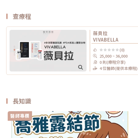
查療程
薇貝拉
VIVABELLA
(0)
25,000 ~ 36,000
0 則(療程分享)
4 位醫師(提供本療程)
長知識
醫師專欄