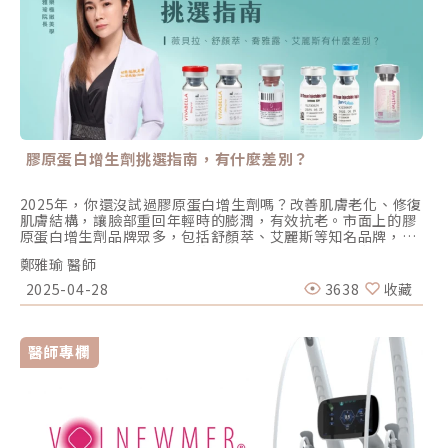
膠原蛋白增生劑挑選指南，有什麼差別？
2025年，你還沒試過膠原蛋白增生劑嗎？改善肌膚老化、修復
肌膚結構，讓臉部重回年輕時的膨潤，有效抗老。市面上的膠
原蛋白增生劑品牌眾多，包括舒顏萃、艾麗斯等知名品牌，或
是近來Dcard、PPT上熱門的薇貝拉、喬雅露等，這麼多品
鄭雅瑜 醫師
牌，究竟如何挑選？有何差異？本篇一次為您統整。為什麼選
擇膠原蛋白增生劑？隨著老化，人體的膠原蛋白會逐漸流失，
2025-04-28
3638
收藏
它是建構身體及臟器結構的蛋白質，隨著其流失，肌膚皺紋大
量浮現，也變得更加鬆弛，身體組織也會變得脆弱。膠原蛋白
增生劑便是許多人對抗衰老的極佳解方，透過將膠原蛋白增生
劑注入肌膚，可填補肌膚的空隙，讓肌膚重新恢復彈性，短期
醫師專欄
即有改善凹陷效果，隨著時間作用，還能刺激自體增生膠原蛋
白，達到改善臉部線條、撫平紋路效果，讓臉部變得更緊實、
有光澤，整個人變得更年輕有活力。市面上有哪些較為流行的
膠原蛋白增生劑？市面上常見的膠原蛋白增生劑包括： 舒顏萃
（4D Sculptra舒顏萃）、艾麗斯舒顏萃是透過聚左旋乳酸
（Poly-L-lactic acid, PLLA）效果，達到刺激自體膠原蛋白