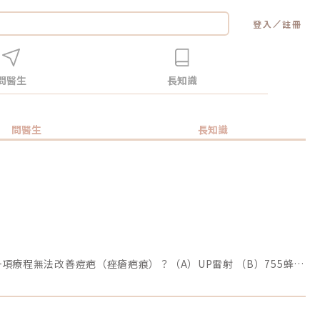
／
登入
註冊
問醫生
長知識
問醫生
長知識
【本週考題】1. 以下哪2項醫美療程被譽為「童顏針」、「少女針」？（A）洢蓮絲 (B）薇貝拉 （C）艾麗斯 （D）4D舒顏萃2.下列哪一項療程無法改善痘疤（痤瘡疤痕）？（A）UP雷射 （B）755蜂巢皮秒 （C）得美微針 （D）鳳凰電波3. 擁有真空專利水渦流技術，並搭配3種探頭，能改善粉刺、深層清潔毛孔、去除老廢角質，最後再施以精華導入。請問是哪一項臉部清潔保養的療程？（A）Wishpro唯施葆 （B）海菲秀 （C）二代水光槍 （D）得美微針筆4. 來自英國大廠BTL，結合「微針」與「電波」的優勢，並有電波界「愛馬仕」之稱的是哪一項療程名稱？（A）Q+音波 (B）翡翠電波 (C）女王電波 （D）時空E電波5. 以下哪2項是皮秒雷射的主要用途？（A）改善色素斑 （B）淡化痘疤 (C ）緊緻拉堤 （D）打造輪廓線【本週活動時間】9/2（一）AM09:00 - 9/8（日） PM23:59【活動獎勵】《LINE POINTS 50點》抽10名會員【活動方式】1.活動期間每週一AM09:00將在活動討論區釋出5道醫美問題。2.於每週日23:59回覆截止，經核對皆符合活動規範，將於次週一抽出得獎者、發放獎勵。3.若經查詢發佈無意義的回文，則喪失抽獎、獲獎資格。例如：非主題回覆、未完整回覆等。4.每位會員在當週僅限參與問答乙次。5.若當週獲獎的會員帳號，次週仍可參與問答和抽獎。6.連續4週皆有參與問答者，不論答案是否正確，皆可參加抽「LINE POINTS 100點」。7.每週一會於對應的活動討論區最下方公布得獎會員，請獲獎者務必加入「醫美圈圈官方LINE」以利獎勵發放。【回文範例】1.近期李英愛代言的醫美療程名稱？（A）Z音波（B）十倍電波 （C）精靈電波2.BTL EMFACE中文療程名稱？（A）菲斯波（B）時空E電波3.EMBODY其中療程效果是減脂嗎？（A）是 （B）否4.有小鳳凰之稱的是什麼？（A）玩美電波（B）索夫波 （C）翡翠電波5.玩美電波是由哪位藝人代言？（A）小S （B）隋棠（C）梁詠琪回文範例：Z音波，菲斯波，是，玩美電波，小S※請依照上述回覆格式，以避免混亂。第三週的正確答案如下：洢蓮絲、4D舒顏萃，鳳凰電波，海菲秀，時空E電波，改善色素斑、淡化痘疤