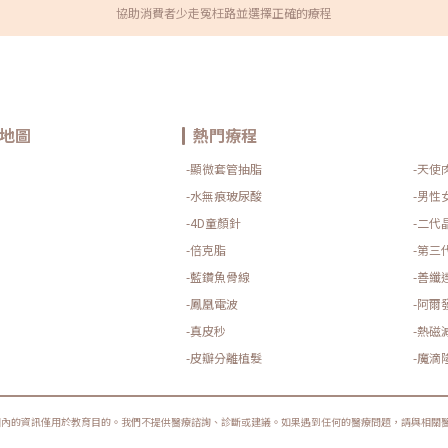
牙齒矯正，造成熱量攝取下降、咀嚼肌用進廢退，產生臉頰凹
協助消費者少走冤枉路並選擇正確的療程
陷，加深木偶紋和法令紋凝境美學診所院長擔任精靈針原廠國
際講師 示範注射教學案例（圖／凝境美學診所-曾繁聞醫師提
供）臉頰凹陷的治療方式頰凹除了美觀、顯老的問題以外，也
有的患者認為會影響面相，而尋求如何補救的方法。改善面頰
凹陷需要以微整形注射、或手術補自體脂肪來增加體積。微整
形填充的材料選擇包括玻尿酸、與膠原蛋白增生劑：凝境美學
診所曾繁聞院長受加拿大美容醫學協會邀請至多倫多教演講 為
現場數百名加拿大醫護示範微整形注射教學（圖／凝境美學診
地圖
熱門療程
所-曾繁聞醫師提供）玻尿酸包括美國 喬雅登、瑞典 瑞絲朗、
德國水無痕/保柔緹、瑞士 緹奧希/隱形玻尿酸等。優點是立即
-顯微套管抽脂
-天使
見效、體積精確、不需等待、不需按摩，而且是唯一有降解酶
的選擇。凝境美學診所院長擔任德國保柔緹Belotero水無痕
-水無痕玻尿酸
-男性
玻尿酸原廠全球級醫學顧問示範注射教學案例（圖／凝境美學
-4D童顏針
-二代
診所-曾繁聞醫師提供）膠原蛋白增生劑 –Â 逐漸生長類艾麗斯
Aesthefill聚雙旋乳酸/精靈針、舒顏萃Sculptra聚左旋乳
-倍克脂
-第三
酸/4D童妍針、大分子喬雅露Juvelook Lenisna、薇貝拉
Vivibella等等。因為需要使用無菌蒸餾水泡製產品，因此注射
-藍鑽魚骨線
-善纖
完當下的效果有一部分是水分的體積，當水份被吸收掉之後會
-鳳凰電波
-阿爾
再度出現凹陷，直到1~3個月後逐漸刺激膠原蛋白軟組織增
生，才又逐漸澎起。依據不同產品、不同泡製濃度，單次治療
-真皮秒
-熱磁
的進步程度大約3~6成之間，可能需要1~3次的階段性治療。
優點是增生的膠原蛋白可提提供額外的緊緻拉提效果、並且同
-皮瓣分離植髮
-魔滴
時改善膚質。精靈針Aesthefill艾麗斯原廠指定凝境美學診所
院長示範注射教學案例（圖／凝境美學診所-曾繁聞醫師提
供）4D童妍針Sculptra舒顏萃原廠邀請凝境美學診所院長醫
師至韓國首爾延世大學醫院演講教學案例（圖／凝境美學診
圈內的資訊僅用於教育目的。我們不提供醫療諮詢、診斷或建議。如果遇到任何的醫療問題，請與相關
所-曾繁聞醫師提供）膠原蛋白增生劑 –立即填充類洢蓮詩