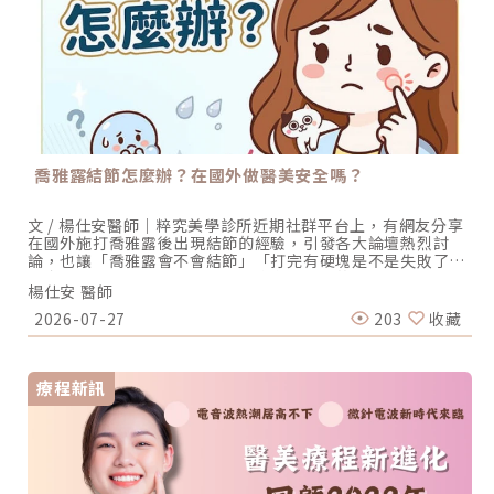
喬雅露結節怎麼辦？在國外做醫美安全嗎？
文 / 楊仕安醫師｜粹究美學診所近期社群平台上，有網友分享
在國外施打喬雅露後出現結節的經驗，引發各大論壇熱烈討
論，也讓「喬雅露會不會結節」「打完有硬塊是不是失敗了」
「去韓國打喬雅露安全嗎」成為許多人關心的問題。圖片來
楊仕安 醫師
源：TVBS媒體報導喬雅露會結節、失敗嗎？先分清正常反應
與真正併發症喬雅露結節並不等於療程失敗，多數術後摸到的
2026-07-27
203
收藏
顆粒感來自暫時性腫脹與非交聯玻尿酸載體，會自行消退；真
正的結節則持續存在、質地較硬，甚至伴隨紅腫或壓痛，兩者
必須先分清楚，才能判斷是否需要處理。哪些部位比較容易出
現結節？喬雅露如何啟動膠原新生？喬雅露結節怎麼辦？依類
療程新訊
型對應的處理方式喬雅露結節的處理必須先分型再對應：早發
性結節以按摩、觀察與物理性方式為主，遲發性發炎結節則需
由醫師評估後採用病灶內藥物處理。自行用力按壓或推擠可能
加重組織反應並不建議，確認結節類型後再處理，才是最有效
率的做法。韓國打喬雅露安全嗎？海外療程藏風險出國施打喬
雅露最大的隱憂不在注射當下，而在於術後追蹤與併發症處理