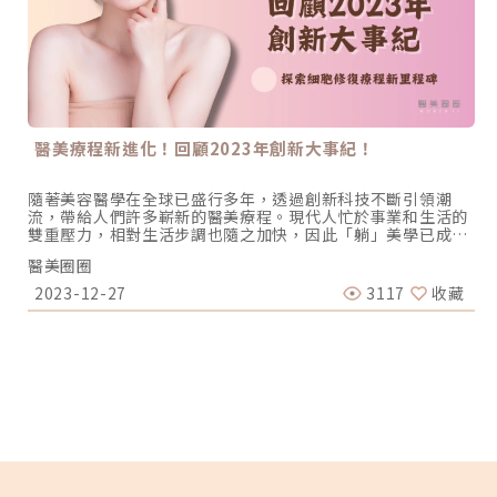
的斷點。因為它是會隨時間作用的膠原增生劑，部分反應可能
延後數週至數月才出現，跨國施打一旦發生結節，返國後往往
找不到原醫師接手，追蹤與處置就此中斷。真正的難處在返國
之後才浮現：接手的醫師不知道原本打的是哪個品牌、哪種劑
型、打了多少、打在哪一層，等於要在資訊不完整的情況下處
理併發症。近期社群上關於國人赴韓國流水線醫美診所施打喬
雅露、返國後出現嚴重結節的討論，凸顯的正是這個結構性斷
點。如何降低喬雅露結節與失敗風險？術前術後重點降低喬雅
醫美療程新進化！回顧2023年創新大事紀！
露結節與失敗風險的關鍵在於術前評估、注射層次判斷與術後
照護三個環節，其中多數風險可由醫師端的操作標準控制。患
者能主動掌握的，是慎選醫師與診所、如實提供病史，以及確
隨著美容醫學在全球已盛行多年，透過創新科技不斷引領潮
實配合術後照護與回診，其餘則仰賴醫師的技術與流程。術前
流，帶給人們許多嶄新的醫美療程。現代人忙於事業和生活的
應評估是否有自體免疫疾病、活動性感染或孕哺等禁忌，並確
雙重壓力，相對生活步調也隨之加快，因此「躺」美學已成為
認產品來源是否為原廠正貨與劑型種類。術中：依劑型分層注
潮流中的代表，代表著人們不再需要花費大量時間和精力，只
射、於高風險部位保守分配劑量，這一環完全取決於醫師的技
醫美圈圈
需躺下，即可享受到快速、有效的療程成果，更貼近現代人的
術與流程標準，患者無法直接掌控，因此慎選醫師格外重要，
需求和生活節奏。不過，在尋求醫美療程時需謹慎選擇，絕不
2023-12-27
3117
收藏
可在術前詢問醫師的施打方式與經驗，作為判斷依據。術後依
能盲目追求潮流，務必遵照專業醫師建議，以確保在過程中能
醫師指示照護、避免過度按壓與高溫環境，有助於產品穩定分
夠兼顧安全和效果。現在，就讓我們一起來回顧2023年醫美領
佈、降低結節風險。喬雅露與薇貝拉是同一款產品嗎？喬雅露
域有哪些重要的大事紀吧！ （圖／網路）大事記1：電音波熱
（Juvelook）與薇貝拉（Vivabella）是成分相同的同一款產
潮居高不下，名人加持不退潮！由知名女演員陳美鳳與林心如
品，差別在台灣的代理商與商標不同。兩者都由韓國 VAIM 原
代言的鳳凰電波，至今仍在醫美領域保持著極高的評價，優越
廠製造，配方同為聚雙旋乳酸（PDLLA）加非交聯玻尿酸
的效果與明星光環鞏固了市場地位，也帶動了其他電音波療程
（HA），成分、劑型、作用原理與術後照護方式一致。膠原蛋
熱潮，品牌與名人的結合更進一步推動了電音波的商機。 （圖
白劑術後照護重點更多喬雅露結節相關知識：
／網路）Oligio玩美電波由「國際巨星」小S代言，市場上有
https://tresure-clinic.com/juvelook-nodules/粹究美學診
小鳳凰之稱的玩美電波，它的熱門程度不亞於鳳凰電波，既然
所由專業醫師團隊於注射前評估您的皮膚狀況、部位風險與適
稱為小鳳凰，當然作用原理也相同。透過「立體容積式加熱」
應症，依劑型與層次規劃分配，並於術後提供追蹤與併發症處
的單極電波技術，將熱能有效直達至皮膚真皮層組織。改善臉
理機制。使用之喬雅露均為原廠正貨。相較於單次施打，我們