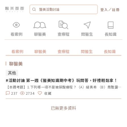
／
登入
註冊
看案例
聊醫美
查療程
問醫生
長知識
看案例
聊醫美
查療程
問醫生
長知識
聊醫美
其他
#活動討論 第一週《醫美知識期中考》玩問答，好禮輕鬆拿！
【本週考題】1.下列哪一項不是玻尿酸療程？（A）緹奧希 （B）喬雅露（C）瑞絲朗 （D）喬雅登2. 以下哪2種是膠原蛋白增生劑？（A）喬雅露 （B）4D舒顏萃 （C）瑞絲朗 （D）愛霓密絲3.「Sofwave索夫波」是由哪位藝人代言？（A）小S （B）梁詠琪 （C）蔡淑臻（D）林心如4. 請問最新推出透過高強度電場刺激並訓練臉部上升肌肉的儀器是哪一台？（A）EMBODY核心美力 （B）EXION時空Ｅ電波（C）EMFACE菲斯波（D）EMSCULPT NEO 熱磁減脂5. 請選擇能同時達到瘦小臉、改善動態紋路、瘦小腿及治療眼睛痙攣的療程是？（A）皮秒雷射 （B）玻尿酸 （C）冷凍減脂 （D）肉毒桿菌素【本週活動時間】8/19（一） AM 09：00-8/25（日） PM 23：59【活動獎勵】《LINE POINTS 50點》抽10名會員【活動方式】 活動期間每週一AM09:00將在活動討論區釋出5道醫美問題。 於每週日23:59回覆截止，經核對皆符合活動規範，將於次週一抽出得獎者、發放獎勵。 若經查詢發佈無意義的回文，則喪失抽獎、獲獎資格。例如：非主題回覆、未完整回覆等。 每位會員在當週僅限參與問答乙次。 若當週獲獎的會員帳號，次週仍可參與問答和抽獎。 連續4週皆有參與問答者，不論答案是否正確，皆可參加抽「LINE POINTS 100點」。 每週一會於對應的活動討論區最下方公布得獎會員，請獲獎者務必加入「醫美圈圈官方LINE」以利獎勵發放。【回文範例】1.近期李英愛代言的醫美療程名稱？（A）Z音波（B）十倍電波 （C）精靈電波2.BTL EMFACE中文療程名稱？（A）菲斯波（B）時空E電波3.EMBODY其中療程效果是減脂嗎？（A）是 （B）否4.有小鳳凰之稱的是什麼？（A）玩美電波（B）索夫波 （C）翡翠電波5.玩美電波是由哪位藝人代言？（A）小S （B）隋棠（C）梁詠琪回文範例：Z音波，菲斯波，是，玩美電波，小S※請依照上述回覆格式，以避免混亂。第一週的正確答案：喬雅露，喬雅露、4D舒顏萃，梁詠琪，EMFACE菲斯波，肉毒桿菌素。
237
2734
收藏
已無更多資料