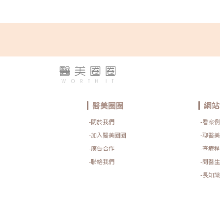
醫美圈圈
網站
-關於我們
-看案例
-加入醫美圈圈
-聊醫美
-廣告合作
-查療程
-聯絡我們
-問醫生
-長知識