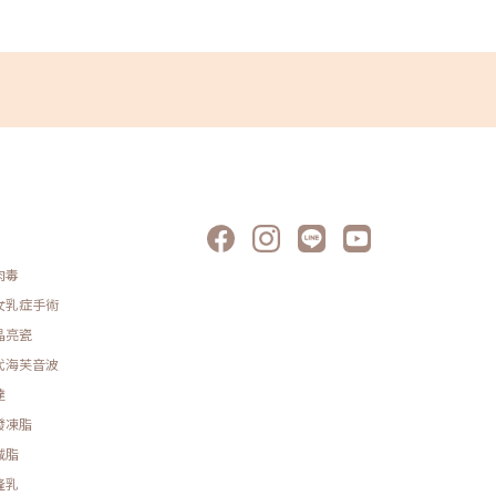
肉毒
女乳症手術
晶亮瓷
代海芙音波
達
發凍脂
減脂
隆乳