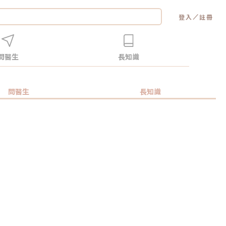
／
登入
註冊
問醫生
長知識
問醫生
長知識