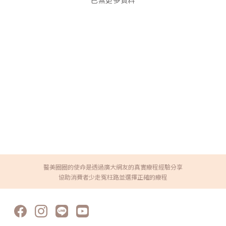
已無更多資料
醫美圈圈的使命是透過廣大網友的真實療程經驗分享
協助消費者少走冤枉路並選擇正確的療程