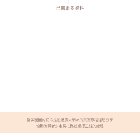
已無更多資料
醫美圈圈的使命是透過廣大網友的真實療程經驗分享
協助消費者少走冤枉路並選擇正確的療程