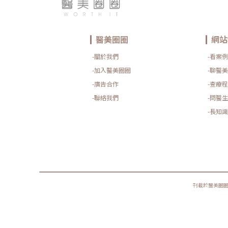
醫美圈圈
網站
-關於我們
-看案例
-加入醫美圈圈
-聊醫美
-廣告合作
-查療程
-聯絡我們
-問醫生
-長知識
刊載於醫美圈