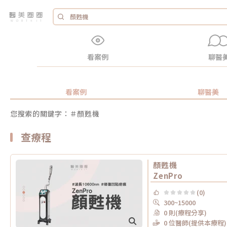
看案例
聊醫
看案例
聊醫美
您搜索的關鍵字：＃顏甦機
查療程
顏甦機
ZenPro
(0)
300~15000
0 則(療程分享)
0 位醫師(提供本療程)