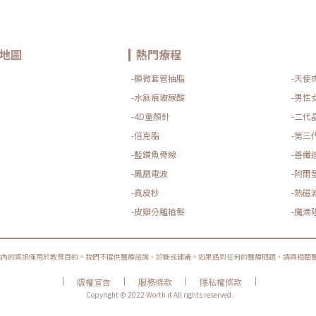
地圖
熱門療程
-顯微套管抽脂
-天使
-水無痕玻尿酸
-男性
-4D童顏針
-二代
-倍克脂
-第三
-藍鑽魚骨線
-善纖
-鳳凰電波
-阿爾
-真皮秒
-熱磁
-皮瓣分離植髮
-魔滴
圈內的資訊僅用於教育目的。我們不提供醫療諮詢、診斷或建議。如果遇到任何的醫療問題，請與相關
|
|
|
|
版權宣告
服務條款
隱私權條款
Copyright © 2022 Worth it All rights reserved.