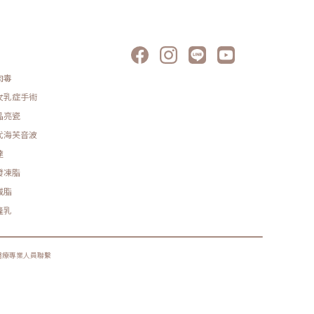
肉毒
女乳症手術
晶亮瓷
代海芙音波
達
發凍脂
減脂
隆乳
醫療專業人員聯繫