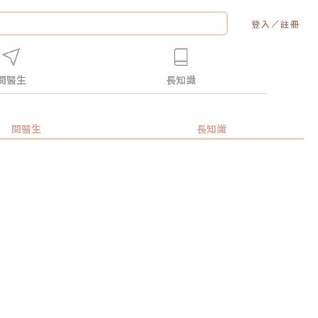
／
登入
註冊
問醫生
長知識
問醫生
長知識