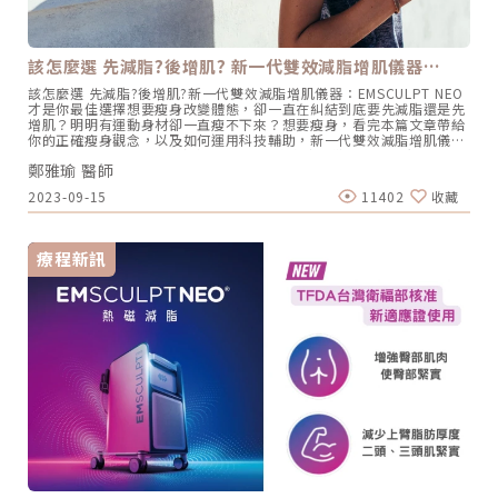
任。 圖/芯漾皮膚科提供在聊天中了解他們內在的需求，把顧客變朋
友，芯漾甚至成為很多媽媽們ME TIME時間的好去處！平時忙於家務、
帶小孩，就把每個月來這裡做治療的兩個小時，當成是給自己好好呼吸
的療癒時光。當然，診所內隱私性極高的空間，媲美五星級飯店、彷彿
該怎麼選 先減脂?後增肌? 新一代雙效減脂增肌儀器…
自家一般開放式的客廳和中島，也讓他們可以好好釋放壓力。舒適隱密
的空間、低調雅緻的活淨，讓他們把這裡當成可以喘息、放鬆的空間，
該怎麼選 先減脂?後增肌?新一代雙效減脂增肌儀器：EMSCULPT NEO
外表和內心一起變美麗。圖/芯漾皮膚科提供全民「瘋」體雕，芯漾率
才是你最佳選擇想要瘦身改變體態，卻一直在糾結到底要先減脂還是先
先引進新科技身為醫美市場的第一線，楊心怡院長很清楚各種療程推陳
增肌？明明有運動身材卻一直瘦不下來？想要瘦身，看完本篇文章帶給
出新，很多設備大概兩到三年就是一個週期，有的甚至更短。「大家都
你的正確瘦身觀念，以及如何運用科技輔助，新一代雙效減脂增肌儀
說我很瘋！」採購新設備幾乎可以用任性來形容，毫不誇張的說，診所
器：EMSCULPT NEO來輔助雕塑體態。瘦身都只做半套，減脂增肌不
裡很多機器的價格，都可以在彰化買一棟房子了！但不管引進任何儀
鄭雅瑜 醫師
是誰先誰後，同時進行才有效！三十歲後不只膠原蛋白開始流失，基礎
器、技術，最大的原則，一定是要自己有興趣、喜歡而且想做，也放心
代謝率也會下降，肌肉也會以每年1%的速度流失，造成脂肪囤積的問
讓家人來做；尤其注重安全性、有效性。像她引進最近因為體雕盛行，
2023-09-15
11402
收藏
題，男生脂肪容易囤積在上半身（腹部、胸部等部位），而女性則是容
連志玲姊姊都搶先嘗試的EMSCULPT NEO熱磁減脂時，就特別注重實
易囤積在下半身（腰、臀等部位），加上缺乏運動使肌肉量減少，基礎
效性，注重運動的她也在使用過幾次後，發現自己在上運動教練課時，
代謝率下降的更快，脂肪囤積的速度就會更快，體態顯得臃腫。正確瘦
很多以前拚了命也很難做到的地方都突破了，連教練都很詫異。減脂、
身觀念飲食控制除了避免高油炸高熱量的飲食外，減肥期間千萬不要極
緊實、增肌多效複合式療程，輕鬆打造健康體態美EMSCULPT NEO雙
療程新訊
端節食，均衡飲食並且多攝取高蛋白食物，有利於肌肉生長及修復，像
波科技結合，RF同步電波能夠達到減脂、緊實的效果，而專利
是：雞胸肉、魚肉、雞蛋、豆腐、豆漿，或是透過保健食品如：高蛋白
HIFEM+電磁技術深入肌肉組織7公分，能刺激肌肉纖維達到超極限收
粉、維他命B、維他命C來補充蛋白質。有氧運動減脂有氧運動包括：
縮，達到鍛鍊肌肉、快速消耗能量與減少脂肪細胞的效果，「一般療程
跑步、游泳、有氧舞蹈、拳擊等，除了能消耗熱量達到減脂效果，也能
大概4-6次，一週一次」，但很多客戶到了第三、四週，體態就不一樣
提升心肺功能及刺激大腦分泌腦內啡來放鬆心情。重訓肌力訓練重訓屬
了，不只線條更緊實，體態也更優雅。且EMSCULPT NEO是一種非侵
於高強度的運動，除了能增強肌肉外，重訓時會運用到全身肌肉，比起
入性體雕療程，許多大腹便便的高階經理人、愛打高爾夫球的球友可以
有氧運動能消耗更多的熱量，有助於減脂。自我運動需要長時間的維
在練核心肌群的同時，消除內臟脂肪。有的媽媽生完小孩後，腹直肌分
持，且重訓過量會消耗到肌肉，搭配有氧運動可以維持心肺效率，與重
離，肚皮變得鬆垮，做了熱磁減脂療程後，明顯感受肚子變緊實，像她
訓相輔相成。EMSCULPT NEO 減脂增肌高效率鍛鍊體態來自英國大廠
也是兩個孩子的媽媽，非常推薦給婆婆媽媽們，好好寵愛自己一下。但
BTL的Emsculpt Neo，是非侵入式的減脂增肌體雕儀器，同步
楊心怡院長強調還是要讓專業的團隊提供正確的觀念，從飲食、生活習
Synchronized RF減脂電波，運用45度的舒適熱能，不僅可讓肌肉暖
慣、運動各方面，才能由內而外，打造健康體態美。楊心怡院長認為，
身，同時使脂肪細胞凋亡，減去厚重的脂肪，讓增肌效果更好。透過
正確、健康的體態管理搭配不斷進化的體雕儀器，讓美麗變「美力」，
HIFEM+高強度聚焦磁能技術，精準誘發目標運動神經，使目標肌群在
煥發神采自信。圖/芯漾皮膚科提供優雅的老去，從外表到內在一起變
30分鐘療程內超極限收縮，模擬高強度的肌肉運動狀態，刺激肌纖維體
美「力」在10多年前，彰化地區根本沒有皮膚科診所敢從醫美切入，她
積增大並增加數量，緊實體態，達到自主運動無法達成的高效率鍛鍊肌
從台北到彰化開業，這麼做很冒險，但她從教育客戶、培養感情，發現
肉效果。比起其他體雕儀器減脂、增肌要進行不同療程，EMSCULPT