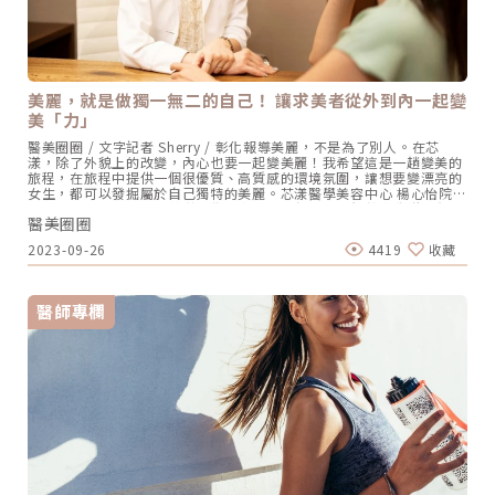
美麗，就是做獨一無二的自己！ 讓求美者從外到內一起變
美「力」
醫美圈圈 / 文字記者 Sherry / 彰化報導美麗，不是為了別人。在芯
漾，除了外貌上的改變，內心也要一起變美麗！我希望這是一趟變美的
旅程，在旅程中提供一個很優質、高質感的環境氛圍，讓想要變漂亮的
女生，都可以發掘屬於自己獨特的美麗。芯漾醫學美容中心 楊心怡院長
在熱鬧的彰化小鎮中，芯漾醫學美容中心，似乎是一個鶴立雞群的存
醫美圈圈
在。圖/芯漾皮膚科提供純樸的市容裡，坐落著一座有著五星級飯店般
高質感的醫美診所，讓人完全無法忽視它的存在，「獨一無二」，就像
2023-09-26
4419
收藏
院長楊心怡醫師對美的定義一樣。從環境氛圍到設備，提供顧客一個貼
心、專業又安心的旅程，甚至「有被寵愛的感覺」。一趟讓求美者變美
的五星級旅程「當初就是想提供一個有質感的醫美服務，去幫助想要變
漂亮的女生發掘屬於自己獨特的美麗，而不是別人說什麼就是什麼
醫師專欄
樣」；在治療過程中，她強調一定要有皮膚專科醫師做最嚴謹的把關，
尤其是客人的安全，並在這個過程中，發現自己的美麗，找到自信。
「而不是為了給誰看！」她強調。楊心怡院長分享她創立芯漾，就是期
盼在客人起心動念，從出發到決定，協助他們在這趟變美的旅程中，能
夠開心又自在的去呈現自己最好的一面。芯漾開業近13年來，她一直努
力把這個想法傳達給顧客，因為她發現很多人來到診所，其實並不知道
自己真正的需求，所以一開始的貼心服務、專業諮詢很重要。化身心靈
導師，發掘客戶內心的真正需求！「我會盡量和顧客聊天，探詢他們做
這件事情的動機？」例如有顧客因為姊弟戀或被分手情傷，發誓要變年
輕、變漂亮，楊心怡院長就會化身心靈導師，鼓勵她「我希望你是自己
想要變更好，以自己為出發點，而不是為了跟別人證明甚麼！最好的諮
詢服務，是從傾聽開始，包括術後的關懷、追蹤，才能贏得客戶的信