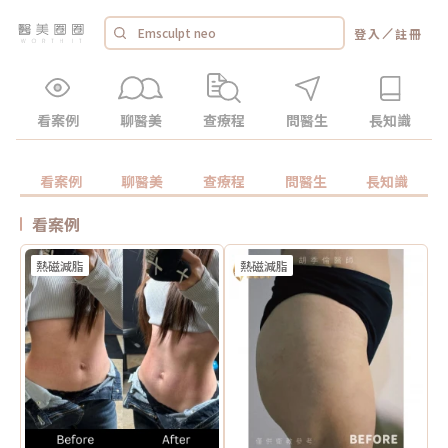
／
登入
註冊
看案例
聊醫美
查療程
問醫生
長知識
看案例
聊醫美
查療程
問醫生
長知識
看案例
熱磁減脂
熱磁減脂