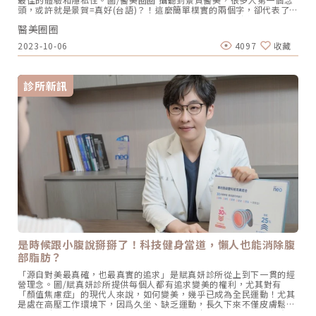
強肌肉力量與彈性，打造完美臀形。醫美體雕課程有用嗎？這些部位適
頭，或許就是景賀=真好(台語)？！這麼簡單樸實的兩個字，卻代表了
合哪種療程？想要實現「局部瘦」的理想，現代有很多人會選擇直接採
景賀20多年來，堅持匠心獨具的「醫美職人」精神，不斷追求更精進的
用醫美體雕，幫助自己更輕鬆打造理想體態。而目前芯漾皮膚科也引進
醫美圈圈
醫療水準，提供由內到外全方位抗老化醫學保養」，讓每個踏進景賀的
了多台體雕儀器：冷凍減脂、EMSCULPT NEo、EMBODY核心美力，
客人，都能撕掉年齡的標籤，活出最美的自己！沒有工匠精神，肯定做
提供不同治療需求的族群，都能找到合適的治療方案。（圖／芯漾皮膚
2023-10-06
4097
收藏
不好醫美職人！完整的全方位抗老化醫學保養，解密你的逆齡肌因，開
科暨醫學美容中心-楊心怡醫師提供）▌CoolSculpting EliteÂ 冷凍減
啟精準美學之旅。圖/醫美圈圈 攝什麼是工匠精神？就是追求極致的精
脂（酷塑冷凍減脂）Elite酷塑冷凍減脂是一種非侵入式體雕，其原理是
神！專業、專注、精益求精，這也是景賀從第一代傳承到第二代，不變
利用脂肪細胞不耐冷的特性，採用-11℃的低溫與負壓吸引技術與專
的堅持。在景賀任職超過16年，療程經驗豐富的副院長陳信志醫師，就
利，精準作用於脂肪細胞，使其自然凋亡再代謝排出體外，達到明顯減
診所新訊
見證了景賀的變與不變。「很多客人你根本就看不出她的年齡」，外表
脂的效果。根據臨床研究顯示，Elite酷塑冷凍減脂單次治療平均可減少
看起來像3、40歲的熟女，轉眼就幫她剛從美國回來的孫女預約看診；
20~25%的脂肪厚度，最高甚至可減少高達27%的脂肪厚度，效果相當
前幾天他還幫一位70多歲的大姊做微整型，幫她維持最好的樣態。客人
顯著。 適用部位Elite酷塑冷凍減脂具有很顯著的減脂效果，可針對性
中還有年逾80的超熟齡族，客戶的年齡層跨度很大，「這也是深耕民生
消除局部區域的肥厚脂肪，如：小腹、腰間肉、馬鞍肉、臀部、大腿
社區多年的景賀，很不一樣的地方。」變的是年齡，不變的是美麗。尤
等，達到更均勻的身形比例。此外，許多產後媽媽會有的腹部鬆弛肥
其看到這些1、20年來都選擇在景賀維持肌齡、雕琢體態的客人，還有
胖，也能利用Elite酷塑冷凍減脂來改善；但若有腹直肌分離的情況，就
無數經過口耳相傳，甚至遠從中南部來的輕、熟齡客人，陳信志認為
需要就需要適當採取增肌治療，才能妥善解決了。（圖／芯漾皮膚科暨
「信任這件事情在醫療上我覺得還蠻重要的」，因為你一定是看到別人
醫學美容中心-楊心怡醫師提供）《點擊看完整文章介紹》文章轉載自
做的效果好，然後才會起心動念來嘗試，也正是基於這種追求極致、做
「芯漾皮膚科暨醫學美容中心-楊心怡醫師專欄」
到最好的工匠精神，讓他們選擇相信景賀。「醫」與「美」加「健
檢」，真正落實全方位美麗與健康在景賀任職超過16年，療程經驗豐富
的副院長陳信志醫師表示，景賀是「醫」與「美」兼具，讓客人由內而
外，自然地變美。圖/醫美圈圈 攝但伴隨現代健康意識抬頭，擁有緊
緻、精實的體態，成為新美學。讓每個不同階段的顧客，活得更美、更
自信，也是所有景賀的醫美職人們不變的信念。而能讓這群高端的客
人，放心把自己和家人交給景賀，擁有專業醫療背景的醫師群，以及具
是時候跟小腹說掰掰了！科技健身當道，懶人也能消除腹
備健康檢查的專業能力，也是原因之一。在轉型成醫美診所前，景賀是
部脂肪？
家相當知名的健檢診所，因此可以真正做到「醫」與「美」結合。「我
們在評估一個客人的狀態的時候，不會只是停留在外表」，例如透過抽
「源自對美最真確，也最真實的追求」是賦真妍診所從上到下一貫的經
血檢驗，可以了解客戶的血脂、膽固醇、三酸甘油脂等狀況，再提供最
營理念。圖/賦真妍診所提供每個人都有追求變美的權利，尤其對有
適當的建議。陳信志還曾遇過一位客人來諮詢，結果他直接建議客人先
「顏值焦慮症」的現代人來說，如何變美，幾乎已成為全民運動！尤其
去做甲狀腺檢查，也真的幫客戶提早發現問題，提早治療。後來客人非
是處在高壓工作環境下，因爲久坐、缺乏運動，長久下來不僅皮膚鬆
常感謝景賀，也成為景賀最忠實的顧客。體態決定健康！EMSCULPT
垮、下垂，也衍生出體態與健康問題。賦真妍皮膚專科診所陳建名院長
NEO減脂塑肌，輕鬆練出馬甲線EMSCULPT NEO擁有專利熱磁雙科