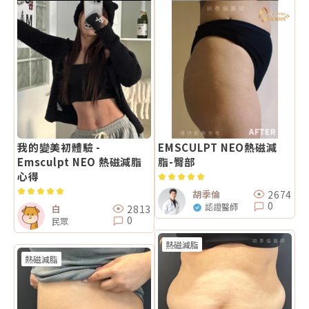
我的變美初體驗 -
EMSCULPT NEO熱磁減
Emsculpt NEO 熱磁減脂
脂-臀部
心得
2674
胡季倫
0
認證醫師
2813
白
0
民眾
熱磁減脂
熱磁減脂