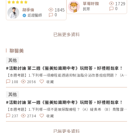
1729
草莓好酸
0
民眾
1845
胡季倫
0
認證醫師
已無更多資料
聊醫美
其他
#活動討論 第二週《醫美知識期中考》玩問答，好禮輕鬆拿！
【本週考題】1.下列哪一項療程能透過抑制油脂分泌改善痘痘問題？（A）藍雷射 （B）女王電波 （C）索夫波 （D）翡翠電波2.源自於西班牙，是皇室與歐美名流、運動明星的最愛，屬於非侵入式、無痛的電波技術，擁有12項專利並榮獲多國FDA認證。廣泛應用於醫美、術後恢復、運動醫學、物理治療及體態管理等多個領域。請問是哪一項療程名稱？（A）英特波 （B）索夫波 （C）鳳凰電波 （D）Z音波3.Oligio玩美電波的作用原理是屬於哪一項科技？（A）單極電波 （B）雙極電波 （C）多極電波 （D）微針電波4.玻尿酸填充可以用於改善哪些問題？（A）臉部組織流失 （B）膚色不均 （C）毛孔粗大 （D）動態紋路5.林志玲代言的醫美療程是？（A）Emsculpt NEO 熱磁減脂 （B）EMBODY核心美力 （C）十倍電波 （D）矽谷電波【本週活動時間】8/26（一）AM 09:00 - 9/4（三）PM 23:59【活動獎勵】《LINE POINTS 50點》抽10名會員【活動方式】 活動期間每週一AM09:00將在活動討論區釋出5道醫美問題。 於每週日23:59回覆截止，經核對皆符合活動規範，將於次週一抽出得獎者、發放獎勵。 若經查詢發佈無意義的回文，則喪失抽獎、獲獎資格。例如：非主題回覆、未完整回覆等。 每位會員在當週僅限參與問答乙次。 若當週獲獎的會員帳號，次週仍可參與問答和抽獎。 連續4週皆有參與問答者，不論答案是否正確，皆可參加抽「LINE POINTS 100點」。 每週一會於對應的活動討論區最下方公布得獎會員，請獲獎者務必加入「醫美圈圈官方LINE」以利獎勵發放。【回文範例】1.近期李英愛代言的醫美療程名稱？（A）Z音波（B）十倍電波 （C）精靈電波2.BTL EMFACE中文療程名稱？（A）菲斯波（B）時空E電波3.EMBODY其中療程效果是減脂嗎？（A）是 （B）否4.有小鳳凰之稱的是什麼？（A）玩美電波（B）索夫波 （C）翡翠電波5.玩美電波是由哪位藝人代言？（A）小S （B）隋棠（C）梁詠琪回文範例：Z音波，菲斯波，是，玩美電波，小S※請依照上述回覆格式，以避免混亂。《第二週活動延長公告》親愛的醫美圈圈會員 您好：由於週末有部分會員反映官網討論區出現異常，導致無法正常參與活動留言， 為了確保每位會員都有充分的參與機會，我們決定將第二週活動留言截止日 延長至9/4（三）23:59截止。尚未參與第二週活動的會員，請把握延長的活動時間。 此外，第二週獲獎會員也延至9/5(四)抽出。 造成不便敬請見諒，並感謝各位會員對活動的支持。第二週的正確答案如下：藍雷射，英特波，單極電波，臉部組織流失，Emsculpt NEO 熱磁減脂。第三週活動已開始，請欲參與的會員可前往活動討論區回覆留言↓第三週《醫美知識期中考》
108
2056
收藏
其他
#活動討論 第一週《醫美知識期中考》玩問答，好禮輕鬆拿！
【本週考題】1.下列哪一項不是玻尿酸療程？（A）緹奧希 （B）喬雅露（C）瑞絲朗 （D）喬雅登2. 以下哪2種是膠原蛋白增生劑？（A）喬雅露 （B）4D舒顏萃 （C）瑞絲朗 （D）愛霓密絲3.「Sofwave索夫波」是由哪位藝人代言？（A）小S （B）梁詠琪 （C）蔡淑臻（D）林心如4. 請問最新推出透過高強度電場刺激並訓練臉部上升肌肉的儀器是哪一台？（A）EMBODY核心美力 （B）EXION時空Ｅ電波（C）EMFACE菲斯波（D）EMSCULPT NEO 熱磁減脂5. 請選擇能同時達到瘦小臉、改善動態紋路、瘦小腿及治療眼睛痙攣的療程是？（A）皮秒雷射 （B）玻尿酸 （C）冷凍減脂 （D）肉毒桿菌素【本週活動時間】8/19（一） AM 09：00-8/25（日） PM 23：59【活動獎勵】《LINE POINTS 50點》抽10名會員【活動方式】 活動期間每週一AM09:00將在活動討論區釋出5道醫美問題。 於每週日23:59回覆截止，經核對皆符合活動規範，將於次週一抽出得獎者、發放獎勵。 若經查詢發佈無意義的回文，則喪失抽獎、獲獎資格。例如：非主題回覆、未完整回覆等。 每位會員在當週僅限參與問答乙次。 若當週獲獎的會員帳號，次週仍可參與問答和抽獎。 連續4週皆有參與問答者，不論答案是否正確，皆可參加抽「LINE POINTS 100點」。 每週一會於對應的活動討論區最下方公布得獎會員，請獲獎者務必加入「醫美圈圈官方LINE」以利獎勵發放。【回文範例】1.近期李英愛代言的醫美療程名稱？（A）Z音波（B）十倍電波 （C）精靈電波2.BTL EMFACE中文療程名稱？（A）菲斯波（B）時空E電波3.EMBODY其中療程效果是減脂嗎？（A）是 （B）否4.有小鳳凰之稱的是什麼？（A）玩美電波（B）索夫波 （C）翡翠電波5.玩美電波是由哪位藝人代言？（A）小S （B）隋棠（C）梁詠琪回文範例：Z音波，菲斯波，是，玩美電波，小S※請依照上述回覆格式，以避免混亂。第一週的正確答案：喬雅露，喬雅露、4D舒顏萃，梁詠琪，EMFACE菲斯波，肉毒桿菌素。
237
2734
收藏
已無更多資料