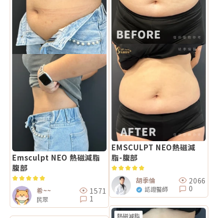
EMSCULPT NEO熱磁減
Emsculpt NEO 熱磁減脂
脂-腹部
腹部
2066
胡季倫
0
認證醫師
1571
希~~
1
民眾
熱磁減脂