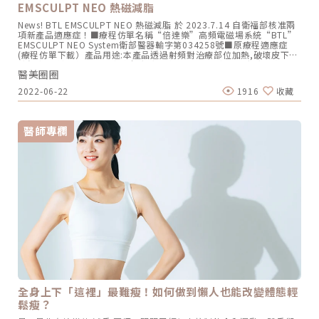
客戶要的是一種信任感，很多客戶見證了她從一個來自台北的彰化媳
EMSCULPT NEO 熱磁減脂
NEO雙科技HIFEM+以及Synchronized RF減脂電波，減脂、增肌、緊
婦，蛻變成青少年媽媽的過程，但外表完全凍齡，也成了芯漾的活招
塑多效合一，一機即可達到多種體雕儀器的效果，CP值相當高，此外
News! BTL EMSCULPT NEO 熱磁減脂 於 2023.7.14 自衛福部核准兩
牌。不只外表，連內在都充滿自信「美力」的她，時而是氣場全開的皮
EMSCULPT NEO擁有美國FDA、歐盟CE及台灣TFDA多重認證，無侵入
項新產品適應症！■療程仿單名稱“倍達樂”高頻電磁場系統“BTL”
膚科權威院長，時而是為了陪伴孩子，減少工作時間的媽媽。「美麗，
性、無恢復期，安全性以及效果受到認可︒初樂極致美學診所鄭雅瑜醫
EMSCULPT NEO System衛部醫器輸字第034258號■原療程適應症
也是一種生活的態度。」對於顧客，她不時會舉辦各種聚會，或是花藝
師進一步說明EMSCULPT NEO與冷凍減脂及鳳凰電波的差異。與冷凍
(療程仿單下載）產品用途:本產品透過射頻對治療部位加熱,破壞皮下脂
課程、紅酒品酒會等，這也是另一種ME TIME。對於未來，除了秉持初
減脂的差異市面上的冷凍減脂原理是運用真空壓力及低溫，使脂肪細胞
肪細胞,而達到以下:✓減少腹部脂肪厚度及體圍✓減少上臂脂肪厚度及上
衷外，在空間規劃更用心，給大家一個喘息的空間；專注於洞察客戶的
凋亡後自然代謝，需另外配合增肌減緊實的體雕儀器，療程中會有強烈
醫美圈圈
臂圍此外,本產品會觸發磁場刺激,從而導致腹部肌肉緊實。New! ■以
需求也很重要。像中部地區有很多產業隱形冠軍，不少董娘們的心態是
的麻痺痛感，且術後容易出現瘀傷及硬塊，相比之下EMSCULPT NEO
下為新增加療程適應症本產品通過觸發磁場刺激，從而達到增強臀部肌
「只要比其他董娘年輕一點就好」，要怎樣發掘他們「內心OS」，都
有療程舒適度較高、術後幾乎沒有恢復期、一機就能達到減脂增肌等優
2022-06-22
1916
收藏
肉，使臀部緊實（療程仿單下載）本產品會觸發磁場刺激，從而改善肌
是服務與諮詢很重要的一環。芯漾皮膚科診所 / 芯漾醫學美容中心 楊心
勢。與鳳凰電波的差異鳳凰電波是運用單極電波傳遞熱能來達到肌膚緊
肉張力和緊實度，以增強上臂的二頭肌、三頭肌，使上臂緊實。（療程
怡 院長。圖/芯漾皮膚科提供「我的偶像是奧黛莉˙赫本」，未來的科技
實的效果，而EMSCULPT NEO不僅能改善鬆弛的肌膚，同時擁有減脂
仿單下載）林志玲愛上的耀眼存在｜NEO 熱磁減脂磁能先生來啦! 厚脂
再進步，但她期待自己也能優雅、美麗的老去，做獨一無二的自己，這
功效，更比電波及冷凍減脂多了肌肉雕塑效果。EMSCULPT NEO適用
女孩請注意~不能不知道的HIFEM科技｜NEO 熱磁減脂點我查看療程完
也是她對每個求美者的期許。圖/芯漾皮膚科提供❤️ 想了解更多關於芯
於產後有腹直肌分離或是輕微皮膚鬆弛的媽媽，可以改善產後腹直肌分
醫師專欄
整資訊⎋
漾皮膚科❤️☎️04-7289299?彰化市民族路425號⭕️ 芯漾皮膚科官方網
離以及肚皮鬆弛；辦公室長期久坐、肌少型肥胖、運動加節食還是無法
站⭕️Instagram⭕️ Facebook⭕️ Line@官方帳號
消除局部肥胖等泡芙人以及有掰掰袖或是BMI介於24-35的族群，都可
藉由黑科技EMSCULPT NEO的輔助來雕塑體態。各年齡層的體雕規劃
初樂極致美學診所鄭雅瑜醫師表示，年輕族群較不容易出現肌膚鬆弛的
情況（視體質或生活習慣會有影響），如果是有脂肪堆積，有減脂可以
使用冷凍減脂或是超音波溶脂，肌膚沒有鬆弛情況則不用搭配電波療
程。40或是50歲後的中壯年族群，除了脂肪堆積問題，肌力流失情況
也比年輕族群嚴重，當肌肉流失，表皮失去支撐力，肌膚鬆弛問題也會
發生，鄭雅瑜醫師建議此時就需要減脂、增肌、緊實同時進行，雖然各
年齡層的身體需求問題都不同，但絕大多數都還是在意脂肪過多，再者
是肌肉量不足及肌膚鬆弛，以往都是不同機器來搭配使用，現在有
EMSCULPT NEO能符合需求同時達到這三項效果，讓各年齡層在意的
問題都可涵蓋到︒此外如果屬於脂肪堆積情況較嚴重，鄭雅瑜醫師也建
議可以搭配瘦瘦針抑制食慾，達到更好的減脂效果。每個人體質以及身
體狀況不同，每台體雕儀器也有各自擅長的項目，在體雕療程選擇上建
議先與專業醫師溝通想達到的效果及預算，由醫師針對情況客製化體雕
全身上下「這裡」最難瘦！如何做到懶人也能改變體態輕
療程，找出最適合你的方式，雕塑出理想的健康好體態。❤️初樂極緻美
鬆瘦？
學❤️??YouTube 頻道??https://m.youtube.com/@user-nl6hg2ly8m
❤️Dr. Clara 鄭雅瑜院長粉絲專頁https://pse.is/3mr5av❤️初樂極緻美