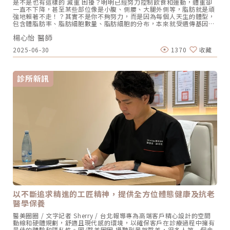
是不是也有這樣的 減重 困擾？明明已經努力控制飲食和運動，體重卻
學官方網頁https://cjtrueloveblog.com❤️看更多鄭雅瑜醫師精彩案例
一直不下降，甚至某些部位像是小腹、側腰、大腿外側等，脂肪就是頑
https://worthit.com.tw/content/doctor/142/case
強地賴著不走！？其實不是你不夠努力，而是因為每個人天生的體型，
包含體脂肪率、脂肪細胞數量、脂肪細胞的分布，本來就受遺傳基因影
響因人而異，造成有些人天生容易胖、有些人怎麼吃都瘦，有些人則總
楊心怡 醫師
是胖在特定部位上！為了幫助有局部肥胖或體態管理需求的族群，更輕
鬆打造理想身形，芯漾皮膚科更專設體態減重門診，不僅由專業家醫科
2025-06-30
1370
收藏
王靖雰醫師針對每個人身體素質、生活作息、飲食習慣給予全方位評
估，並結合醫美體雕儀器，幫助你針對性地改善難瘦部位，包含冷凍減
脂、EMSCULPT Neo、EMBODY核心美力，不需過度節食或高強度運
動，也能讓身形自然收斂，朝理想體態更進一步。但是什麼時候會需要
診所新訊
使用醫美體雕？這麼多台治療儀器，實際治療又該如何選擇呢？現在就
來深入了解一下吧！最難瘦的部位TOP 3，你中了幾個？面對體態的不
完美，很多人都想透過「局部運動」來達到「局部減脂」的效果，但脂
肪燃燒是「全身性」的，在你減肥、運動的過程中，身體各部位脂肪都
會一定比例的同時消耗，最後有哪些部位會先變瘦，一樣是由基因決定
的，無法完全依賴運動和飲食習慣來辦到。其中，臀部、腹部、大腿、
手臂等區域，則是大多數人反應全身上下最難變瘦的部位。（圖／芯漾
皮膚科暨醫學美容中心-楊心怡醫師提供）第一名：頑固脂肪的聚集地
／小腹、腰間肉、游泳圈側腰、腹部都很容易堆積「頑固型脂肪」，即
使瘦削體型者也可能因坐姿、骨盆歪斜影響血液循環而累積脂肪。由於
這個區域的脂肪代謝慢，單靠飲食控制或健身常只瘦四肢，腹部與腰間
脂肪仍頑強存在。若想加速雕塑腰腹曲線，可考慮運用醫美體雕課程消
除局部肥厚皮下脂肪，打造更纖瘦好看的腰身線條。第二名：女性最怕
的鬆弛部位／大腿內側外側、手臂蝴蝶袖手臂、腿部等部位易堆積脂
肪，特別是蝴蝶袖、副乳區域，常讓人困擾。隨著皮膚彈性下降，鬆弛
問題更明顯，即使減重成功，線條仍可能顯得無力。體雕課程透過專業
以不斷追求精進的工匠精神，提供全方位體態健康及抗老
技術，能有效緊實肌膚、改善鬆弛，精準塑造理想身形。第三名：年輕
醫學保養
曲線的關鍵／蜜桃臀、微笑線現在骨感已經不是世人認為的美麗標準，
反而許多女性嚮往擁有緊緻挺翹的蜜桃臀、微笑線展現健康活力。然
醫美圈圈 / 文字記者 Sherry / 台北報導專為高端客戶精心設計的空間
而，久坐與缺乏運動容易導致臀部下垂鬆弛，缺乏支撐力，即使健身也
動線和硬體規劃，舒適且現代感的環境，以確保客戶在診療過程中擁有
未必達到理想效果。透過專業體雕課程，可有效減少臀部多餘脂肪，增
最佳的體驗和隱私性。圖/醫美圈圈 攝聽到景賀醫美，很多人第一個念