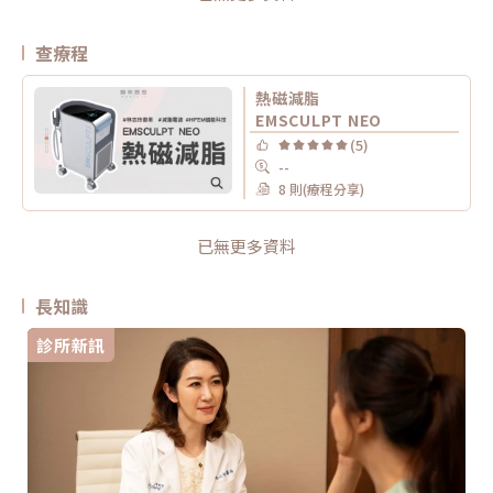
查療程
熱磁減脂
EMSCULPT NEO
(5)
--
8 則(療程分享)
已無更多資料
長知識
診所新訊