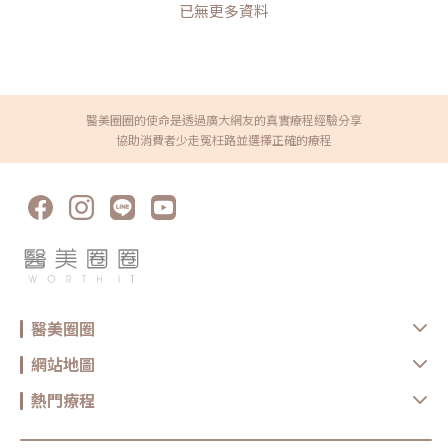
多極電波、微針電波有何不同？「電波拉皮從最早的單極電波一路演進
已無更多資料
到雙極電波、多極電波，而自2023-2024這兩年微針電波類儀器更是如
雨後春筍般地推出市場，對消費者來說選擇變多了固然是好事，但這也
同時考驗著醫師與消費者在選擇合適儀器與療程時的功力」同時身為
Oligio玩美電波（單極電波）及Matrix翡翠電波（微針多極電波）講師
的蔡逸姍醫師說到。在選擇電波拉皮療程時，或許你已經聽過單極、雙
極、多極電波和微針電波，但它們究竟有何不同？不同的作用原理適合
的族群及解決的問題也大不相同，讓我們先通過治療原理及優缺點來快
速的認識不同機種的差異吧！單極電波，時光逆轉！長效緊緻的秘訣 治
醫美圈圈的使命是透過廣大網友的真實療程經驗分享
療原理：療程前會在背後貼上導電貼片，讓電波能量能夠從探頭平貼處
協助消費者少走冤枉路並選擇正確的療程
往貼片方向傳遞，所謂的單極，即表示能量是單向傳遞的模式，採用的
則是較高頻的6Mhz電波頻率。 療程優缺點 優點：非侵入性、能量穿透
深度較深（可達皮下4.3mm）、效果及維持時間較長、單次治療 缺
點：疼痛感較高、收費較高（因有固定治療探頭耗材） 代表性機種：鳳
凰電波Thermage FLX、玩美電波Oligio、十倍電波TenTherma、IG電
波 IntraGen雙極電波＆多極電波，溫熱舒適！小資保養無負擔 治療原
理：電波能量主要是通過儀器的探頭上不同的金屬(電極)數量，在不同
的電極中間互相傳遞電流而產生的熱能，作用在皮膚較表淺的深度，採
用的多數為1Mhz電波頻率。 療程優缺點 優點：疼痛感低、收費低（無
耗材）、非侵入性、幾乎無修復期 缺點：能量穿透深度淺（僅上真皮層
約1-2mm）、療程維持時間較短、需多次療程 代表性機種：女王電波
endymed、紅電波eTwo、傳奇電波 Pollogen Legend微針電波，修
復肌膚瑕疵！多工打造無瑕美肌 治療原理：微針電波裡面的電波能量輸
出方式又細分成「單極」微針電波與「雙極」微針電波，其單極與雙極
醫美圈圈
的差異如上所述，而微針則代表治療探頭前端包含極細的尖針，針頭進
入皮膚的深度落在0.5mm-5mm不等，採用的電波頻率則落在0.5Mhz-
網站地圖
3Mhz之間。 療程優缺點 優點：能量傳遞深度最深可達8mm（進針深
度＋電波傳遞深度）、改善膚質、疤痕、妊娠紋等治療效果（不同儀器
所能達到的療效不同，這邊泛指的是微針電波這個類別的機器各自在仿
熱門療程
單中的不同適應證） 缺點：疼痛感高、收費中高（有耗材）、侵入性療
程、修復期較長、對醫師治療經驗要求高 代表性機種：翡翠電波
Matrix、無限電波 Potenza、時空Ｅ電波 EXION、矽谷電波Sylfirm電