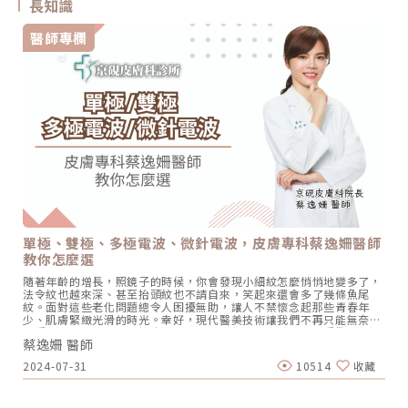
長知識
醫師專欄
單極、雙極、多極電波、微針電波，皮膚專科蔡逸姍醫師
教你怎麼選
隨著年齡的增長，照鏡子的時候，你會發現小細紋怎麼悄悄地變多了，
法令紋也越來深、甚至抬頭紋也不請自來，笑起來還會多了幾條魚尾
紋。面對這些老化問題總令人困擾無助，讓人不禁懷念起那些青春年
少、肌膚緊緻光滑的時光。幸好，現代醫美技術讓我們不再只能無奈地
接受歲月的痕跡。電波拉皮無疑是當今非侵入性療程中相當受歡迎的選
蔡逸姍 醫師
擇之一，成為許多人重拾緊緻肌膚的秘密武器。近年來，各式各樣的電
波療程陸續問世，為消費者提供了多樣化的選擇。而這當中又包含了非
2024-07-31
10514
收藏
侵入性的單極電波、多極電波，以及微侵入性的微針電波，每種療程都
有獨特的優勢和適用範圍。本文將從療程原理到各類型的儀器比較，並
探討適合使用的族群，同時回答電波拉皮中最常見的問題。單極電波、